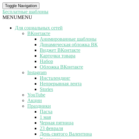
Toggle Navigation
Бесплатные шаблоны
MENU
MENU
Для социальных сетей
ВКонтакте
Анимированные шаблоны
Динамическая обложка ВК
Виджет ВКонтакте
Карточки товара
Набор
Обложка ВКонтакте
Instagram
Инсталендинг
Непрерывная лента
Stories
YouTube
Акции
Праздники
Пасха
1 мая
Черная пятница
23 февраля
День святого Валентина