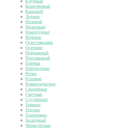
Клубные
Коричневый
Красный
Летние
Нежный
Неоновые
Новогодние
Ночные
Осветляющие
Осенние
Пейзажный
Персиковый
Пленка
Портретные
Ретро
Розовые
Романтические
Свадебные
Светлые
Студийные
Темные
Теплые
Тонировка
Холодный
Черно-белые