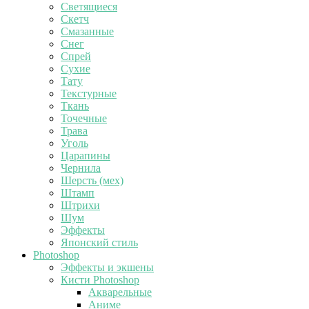
Светящиеся
Скетч
Смазанные
Снег
Спрей
Сухие
Тату
Текстурные
Ткань
Точечные
Трава
Уголь
Царапины
Чернила
Шерсть (мех)
Штамп
Штрихи
Шум
Эффекты
Японский стиль
Photoshop
Эффекты и экшены
Кисти Photoshop
Акварельные
Аниме