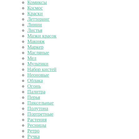
Комиксы
Космос
Краски
Леттеринг
Линии
Листья
Мазки красок
Макияж
Маркер
Масляные
Мел
Мультики
Набор кистей
Неоновые
Облака
Огонь
Палитра
Перья
Пиксельные
Полутона
Портретные
Растения
Ресницы
Ретро
Ручка