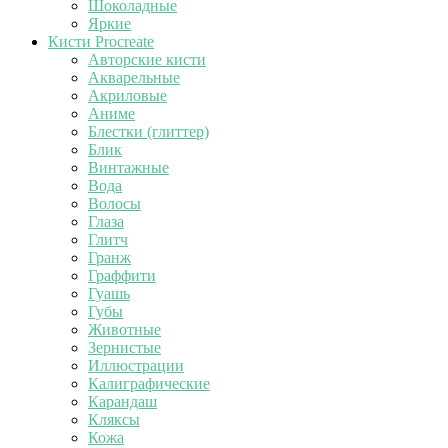
Шоколадные
Яркие
Кисти Procreate
Авторские кисти
Акварельные
Акриловые
Аниме
Блестки (глиттер)
Блик
Винтажные
Вода
Волосы
Глаза
Глитч
Гранж
Граффити
Гуашь
Губы
Животные
Зернистые
Иллюстрации
Калиграфические
Карандаш
Кляксы
Кожа