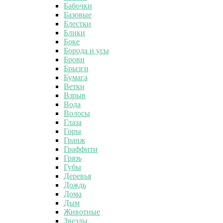
Бабочки
Базовые
Блестки
Блики
Боке
Борода и усы
Брови
Брызги
Бумага
Ветки
Взрыв
Вода
Волосы
Глаза
Горы
Гранж
Граффити
Грязь
Губы
Деревья
Дождь
Дома
Дым
Животные
Звезды