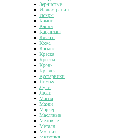
Зернистые
Иллюстрации
Искры
Камни
Капли
Карандаш
Кляксы
Кожа
Космос
Краска
Кресты
Кровь
Крылья
Кустарники
Листья
Лучи
Люди
Магия
Мазки
Маркер
Масляные
Меловые
Металл
Молния
Мультики