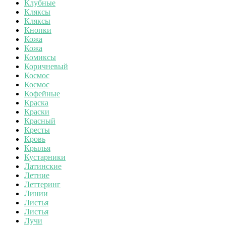
Клубные
Кляксы
Кляксы
Кнопки
Кожа
Кожа
Комиксы
Коричневый
Космос
Космос
Кофейные
Краска
Краски
Красный
Кресты
Кровь
Крылья
Кустарники
Латинские
Летние
Леттеринг
Линии
Листья
Листья
Лучи