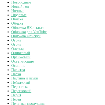
Новогодние
Новый год
Ночные
Нюдовые
Облака
Облака
Обложка ВКонтакте
Обложка для YouTube
Обложка Фейсбук
Огонь
Огонь
Одежда
Оливковый
Оранжевый
Осветляющие
Осенние
Палитра
Пасха
Паутина и пауки
Пейзажный
Переписка
Персиковый
Перья
Перья
Печатная продукция