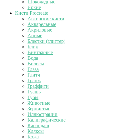
Шоколадные
Яркие
Кисти Procreate
Авторские кисти
Акварельные
Акриловые
Аниме
Блестки (глиттер)
Блик
Винтажные
Вода
Волосы
Глаза
Глитч
Гранж
Граффити
Гуашь
Губы
Животные
Зернистые
Иллюстрации
Калиграфические
Карандаш
Кляксы
Кожа