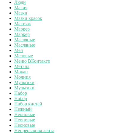
Люди
Магия
Мазки
Мазки красок
Макияж
Маркер
Маркер
Масляные
Масляные
Мел
Меловые
Меню ВКонтакте
Металл
Мокап
Молния
Мультики
Мультики
Набор
Набор
Набор кистей
Нежный
Неоновые
Неоновые
Неоновые
Непрерывная лента