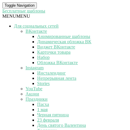
Toggle Navigation
Бесплатные шаблоны
MENU
MENU
Для социальных сетей
ВКонтакте
Анимированные шаблоны
Динамическая обложка ВК
Виджет ВКонтакте
Карточки товара
Набор
Обложка ВКонтакте
Instagram
Инсталендинг
Непрерывная лента
Stories
YouTube
Акции
Праздники
Пасха
1 мая
Черная пятница
23 февраля
День святого Валентина