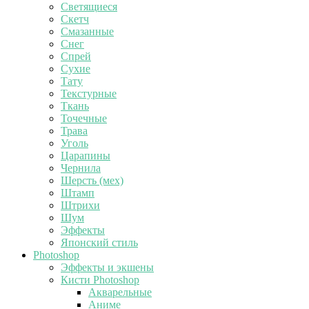
Светящиеся
Скетч
Смазанные
Снег
Спрей
Сухие
Тату
Текстурные
Ткань
Точечные
Трава
Уголь
Царапины
Чернила
Шерсть (мех)
Штамп
Штрихи
Шум
Эффекты
Японский стиль
Photoshop
Эффекты и экшены
Кисти Photoshop
Акварельные
Аниме