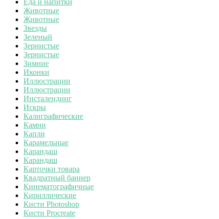
Еда и напитки
Животные
Животные
Звезды
Зеленый
Зернистые
Зернистые
Зимние
Иконки
Иллюстрации
Иллюстрации
Инсталендинг
Искры
Калиграфические
Камни
Капли
Карамельные
Карандаш
Карандаш
Карточки товара
Квадратный баннер
Кинематографичные
Кириллические
Кисти Photoshop
Кисти Procreate