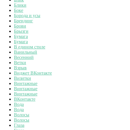
Блики
Боке
Борода и усы
Брендинг
Брови
Брызги
Бумага
Бумага
В едином стиле
Ванильный
Весенний
Ветки
Взрыв
Виджет ВКонтакте
Визитки
Винтажные
Винтажные
Винтажные
ВКонтакте
Вода
Вода
Волосы
Волосы
Глаза