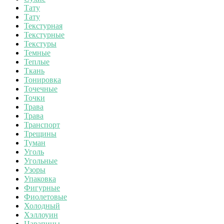
Тату
Тату
Текстурная
Текстурные
Текстуры
Темные
Теплые
Ткань
Тонировка
Точечные
Точки
Трава
Трава
Транспорт
Трещины
Туман
Уголь
Угольные
Узоры
Упаковка
Фигурные
Фиолетовые
Холодный
Хэллоуин
Царапины