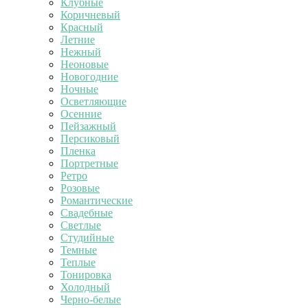
Клубные
Коричневый
Красный
Летние
Нежный
Неоновые
Новогодние
Ночные
Осветляющие
Осенние
Пейзажный
Персиковый
Пленка
Портретные
Ретро
Розовые
Романтические
Свадебные
Светлые
Студийные
Темные
Теплые
Тонировка
Холодный
Черно-белые