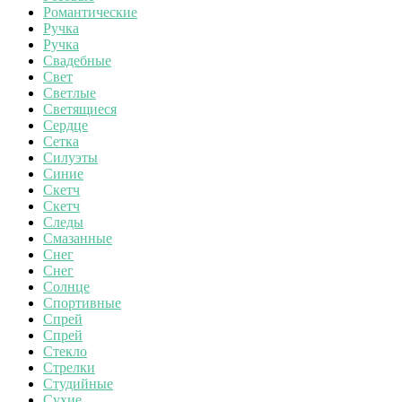
Романтические
Ручка
Ручка
Свадебные
Свет
Светлые
Светящиеся
Сердце
Сетка
Силуэты
Синие
Скетч
Скетч
Следы
Смазанные
Снег
Снег
Солнце
Спортивные
Спрей
Спрей
Стекло
Стрелки
Студийные
Сухие