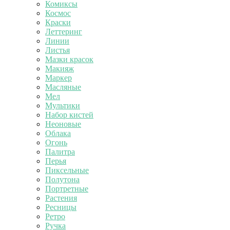
Комиксы
Космос
Краски
Леттеринг
Линии
Листья
Мазки красок
Макияж
Маркер
Масляные
Мел
Мультики
Набор кистей
Неоновые
Облака
Огонь
Палитра
Перья
Пиксельные
Полутона
Портретные
Растения
Ресницы
Ретро
Ручка