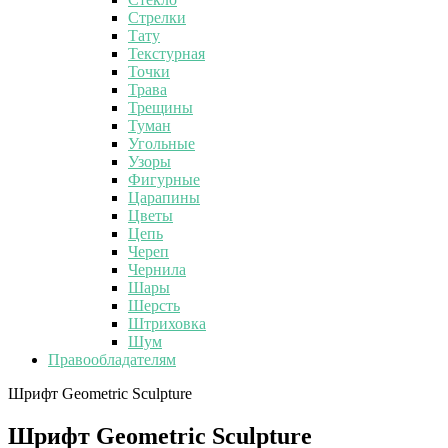
Стрелки
Тату
Текстурная
Точки
Трава
Трещины
Туман
Угольные
Узоры
Фигурные
Царапины
Цветы
Цепь
Череп
Чернила
Шары
Шерсть
Штриховка
Шум
Правообладателям
Шрифт Geometric Sculpture
Шрифт Geometric Sculpture