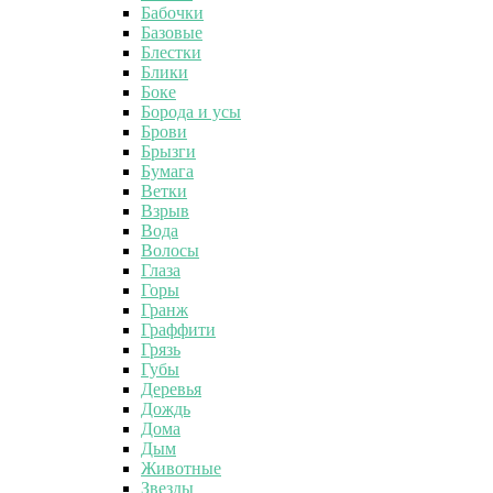
Бабочки
Базовые
Блестки
Блики
Боке
Борода и усы
Брови
Брызги
Бумага
Ветки
Взрыв
Вода
Волосы
Глаза
Горы
Гранж
Граффити
Грязь
Губы
Деревья
Дождь
Дома
Дым
Животные
Звезды