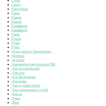
Глаза
Глитч
Городские
Горы
Гранж
Гранж
Граффити
Граффити
Грязь
Гуашь
Губы
Губы
День святого Валентина
Деревья
Детские
Динамическая обложка ВК
Для автомобилей
Для еды
Для Интерьера
Для кожи
Для путешествий
Для социальных сетей
Дождь
Дома
Дым