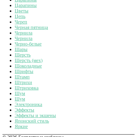
Царапины
Цветы
Цепь
Череп
Черная пятница
Чернила
Чернила
Черно-белые
Шары
Шерсть
Шерсть (мех)
Шоколадные
Шрифты
Штамп
Штрихи
Штриховка
Шум
Шум
Электроника
Эффекты
Эффекты и экшены
Японский стиль
Яркие