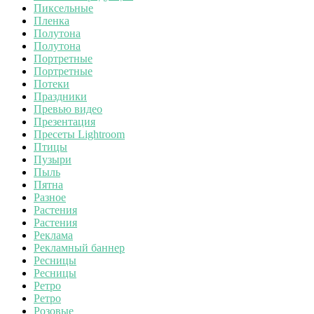
Пиксельные
Пленка
Полутона
Полутона
Портретные
Портретные
Потеки
Праздники
Превью видео
Презентация
Пресеты Lightroom
Птицы
Пузыри
Пыль
Пятна
Разное
Растения
Растения
Реклама
Рекламный баннер
Ресницы
Ресницы
Ретро
Ретро
Розовые