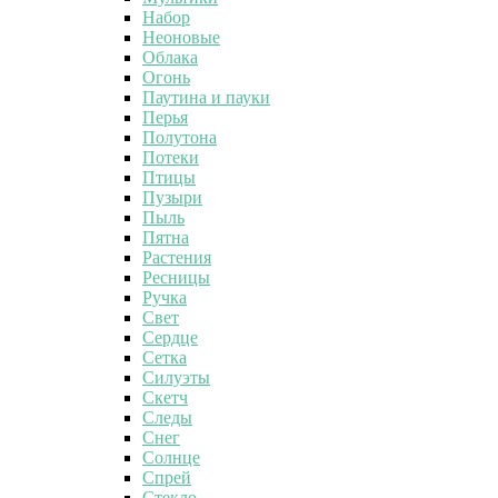
Набор
Неоновые
Облака
Огонь
Паутина и пауки
Перья
Полутона
Потеки
Птицы
Пузыри
Пыль
Пятна
Растения
Ресницы
Ручка
Свет
Сердце
Сетка
Силуэты
Скетч
Следы
Снег
Солнце
Спрей
Стекло