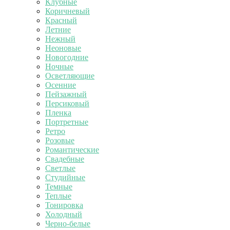
Клубные
Коричневый
Красный
Летние
Нежный
Неоновые
Новогодние
Ночные
Осветляющие
Осенние
Пейзажный
Персиковый
Пленка
Портретные
Ретро
Розовые
Романтические
Свадебные
Светлые
Студийные
Темные
Теплые
Тонировка
Холодный
Черно-белые