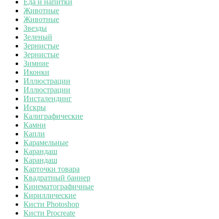
Еда и напитки
Животные
Животные
Звезды
Зеленый
Зернистые
Зернистые
Зимние
Иконки
Иллюстрации
Иллюстрации
Инсталендинг
Искры
Калиграфические
Камни
Капли
Карамельные
Карандаш
Карандаш
Карточки товара
Квадратный баннер
Кинематографичные
Кириллические
Кисти Photoshop
Кисти Procreate