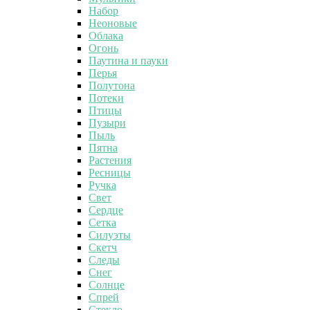
Набор
Неоновые
Облака
Огонь
Паутина и пауки
Перья
Полутона
Потеки
Птицы
Пузыри
Пыль
Пятна
Растения
Ресницы
Ручка
Свет
Сердце
Сетка
Силуэты
Скетч
Следы
Снег
Солнце
Спрей
Стекло