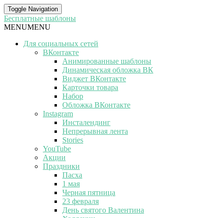
Toggle Navigation
Бесплатные шаблоны
MENU
MENU
Для социальных сетей
ВКонтакте
Анимированные шаблоны
Динамическая обложка ВК
Виджет ВКонтакте
Карточки товара
Набор
Обложка ВКонтакте
Instagram
Инсталендинг
Непрерывная лента
Stories
YouTube
Акции
Праздники
Пасха
1 мая
Черная пятница
23 февраля
День святого Валентина