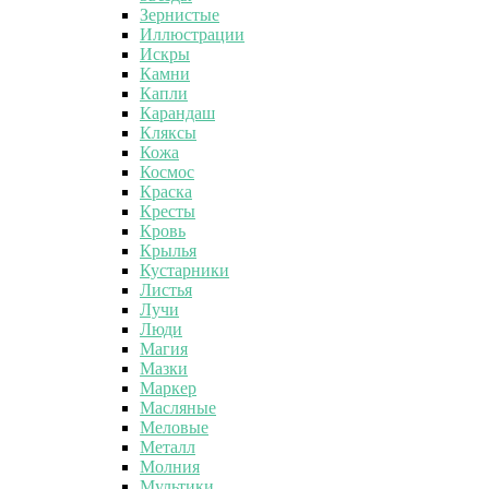
Зернистые
Иллюстрации
Искры
Камни
Капли
Карандаш
Кляксы
Кожа
Космос
Краска
Кресты
Кровь
Крылья
Кустарники
Листья
Лучи
Люди
Магия
Мазки
Маркер
Масляные
Меловые
Металл
Молния
Мультики