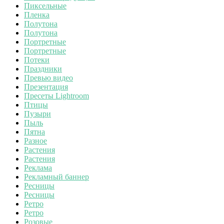
Пиксельные
Пленка
Полутона
Полутона
Портретные
Портретные
Потеки
Праздники
Превью видео
Презентация
Пресеты Lightroom
Птицы
Пузыри
Пыль
Пятна
Разное
Растения
Растения
Реклама
Рекламный баннер
Ресницы
Ресницы
Ретро
Ретро
Розовые