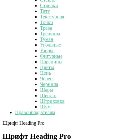
Стрелки
Тату
Текстурная
Точки
Трава
Трещины
Туман
Угольные
Узоры
Фигурные
Царапины
Цветы
Цепь
Череп
Чернила
Шары
Шерсть
Штриховка
Шум
Правообладателям
Шрифт Heading Pro
Шрифт Heading Pro