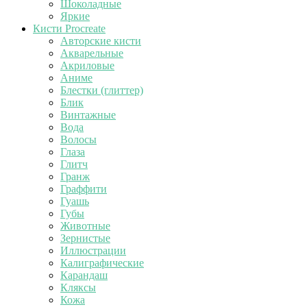
Шоколадные
Яркие
Кисти Procreate
Авторские кисти
Акварельные
Акриловые
Аниме
Блестки (глиттер)
Блик
Винтажные
Вода
Волосы
Глаза
Глитч
Гранж
Граффити
Гуашь
Губы
Животные
Зернистые
Иллюстрации
Калиграфические
Карандаш
Кляксы
Кожа