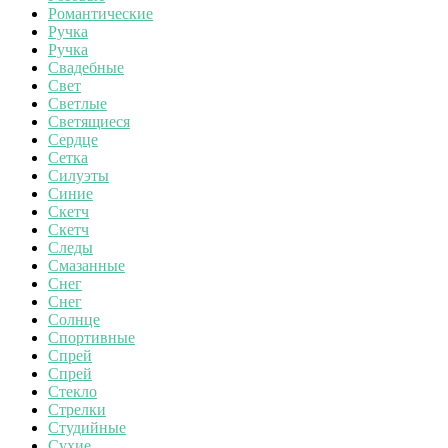
Романтические
Ручка
Ручка
Свадебные
Свет
Светлые
Светящиеся
Сердце
Сетка
Силуэты
Синие
Скетч
Скетч
Следы
Смазанные
Снег
Снег
Солнце
Спортивные
Спрей
Спрей
Стекло
Стрелки
Студийные
Сухие