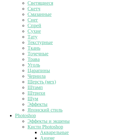
Светящиеся
Скетч
Смазанные
Снег
Спрей
Сухие
Тату
Текстурные
Ткань
Точечные
Трава
Уголь
Царапины
Чернила
Шерсть (мех)
Штамп
Штрихи
Шум
Эффекты
Японский стиль
Photoshop
Эффекты и экшены
Кисти Photoshop
Акварельные
Аниме