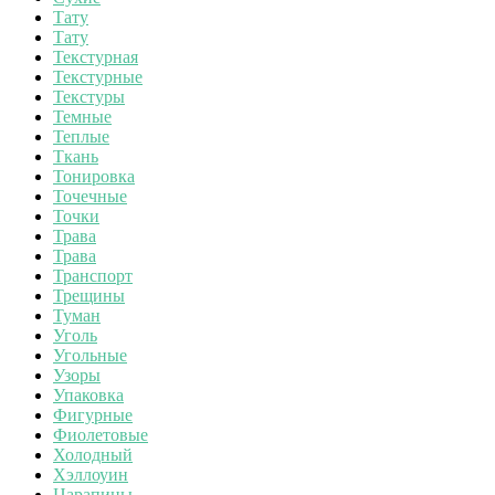
Тату
Тату
Текстурная
Текстурные
Текстуры
Темные
Теплые
Ткань
Тонировка
Точечные
Точки
Трава
Трава
Транспорт
Трещины
Туман
Уголь
Угольные
Узоры
Упаковка
Фигурные
Фиолетовые
Холодный
Хэллоуин
Царапины