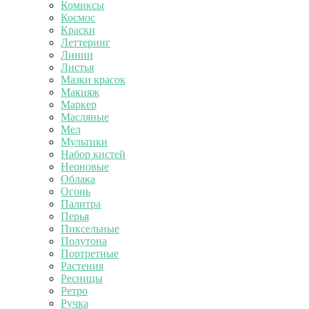
Комиксы
Космос
Краски
Леттеринг
Линии
Листья
Мазки красок
Макияж
Маркер
Масляные
Мел
Мультики
Набор кистей
Неоновые
Облака
Огонь
Палитра
Перья
Пиксельные
Полутона
Портретные
Растения
Ресницы
Ретро
Ручка