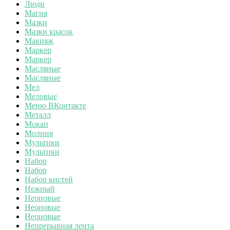
Люди
Магия
Мазки
Мазки красок
Макияж
Маркер
Маркер
Масляные
Масляные
Мел
Меловые
Меню ВКонтакте
Металл
Мокап
Молния
Мультики
Мультики
Набор
Набор
Набор кистей
Нежный
Неоновые
Неоновые
Неоновые
Непрерывная лента