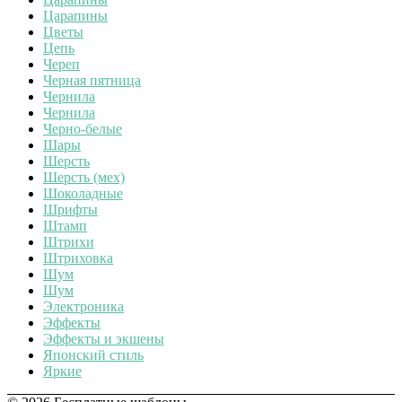
Царапины
Цветы
Цепь
Череп
Черная пятница
Чернила
Чернила
Черно-белые
Шары
Шерсть
Шерсть (мех)
Шоколадные
Шрифты
Штамп
Штрихи
Штриховка
Шум
Шум
Электроника
Эффекты
Эффекты и экшены
Японский стиль
Яркие