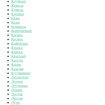
Клубные
Кляксы
Кляксы
Кнопки
Кожа
Кожа
Комиксы
Коричневый
Космос
Космос
Кофейные
Краска
Краски
Красный
Кресты
Кровь
Крылья
Кустарники
Латинские
Летние
Леттеринг
Линии
Листья
Листья
Лучи