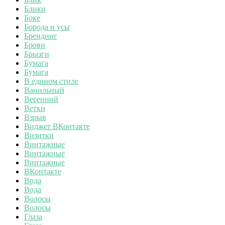
Блики
Боке
Борода и усы
Брендинг
Брови
Брызги
Бумага
Бумага
В едином стиле
Ванильный
Весенний
Ветки
Взрыв
Виджет ВКонтакте
Визитки
Винтажные
Винтажные
Винтажные
ВКонтакте
Вода
Вода
Волосы
Волосы
Глаза