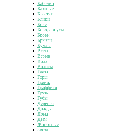
Бабочки
Базовые
Блестки
Блики
Боке
Борода и усы
Брови
Брызги
Бумага
Ветки
Взрыв
Вода
Волосы
Глаза
Горы
Гранж
Граффити
Грязь
Губы
Деревья
Дождь
Дома
Дым
Животные
Звезды