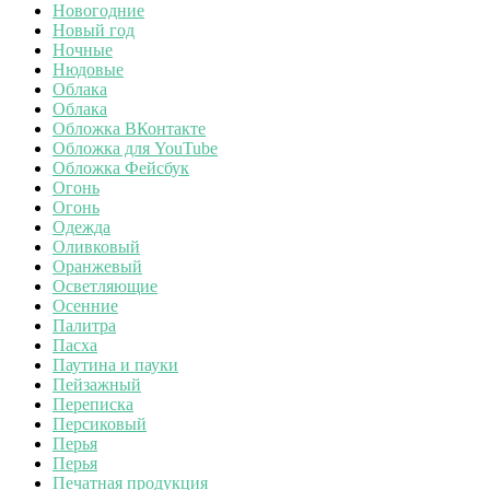
Новогодние
Новый год
Ночные
Нюдовые
Облака
Облака
Обложка ВКонтакте
Обложка для YouTube
Обложка Фейсбук
Огонь
Огонь
Одежда
Оливковый
Оранжевый
Осветляющие
Осенние
Палитра
Пасха
Паутина и пауки
Пейзажный
Переписка
Персиковый
Перья
Перья
Печатная продукция