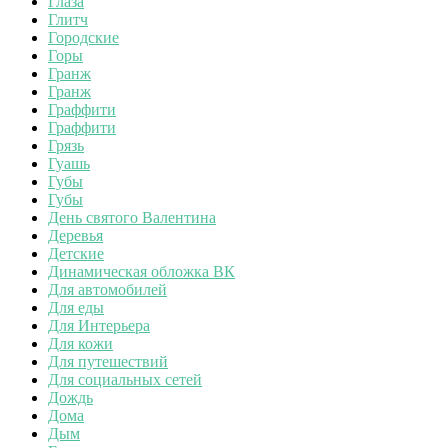
Глаза
Глитч
Городские
Горы
Гранж
Гранж
Граффити
Граффити
Грязь
Гуашь
Губы
Губы
День святого Валентина
Деревья
Детские
Динамическая обложка ВК
Для автомобилей
Для еды
Для Интерьера
Для кожи
Для путешествий
Для социальных сетей
Дождь
Дома
Дым