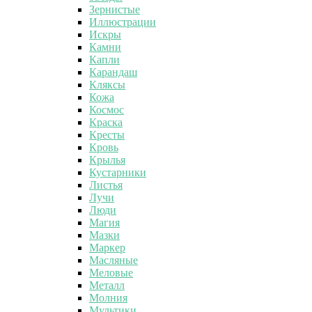
Зернистые
Иллюстрации
Искры
Камни
Капли
Карандаш
Кляксы
Кожа
Космос
Краска
Кресты
Кровь
Крылья
Кустарники
Листья
Лучи
Люди
Магия
Мазки
Маркер
Масляные
Меловые
Металл
Молния
Мультики