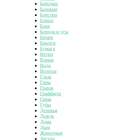
Бабочки
Базовые
Блестки
Блики
Боке
Борода и усы
Брови
Брызги
Бумага
Ветки
Взрыв
Вода
Волосы
Глаза
Горы
Гранж
Граффити
Грязь
Губы
Деревья
Дождь
Дома
Дым
Животные
Звезды