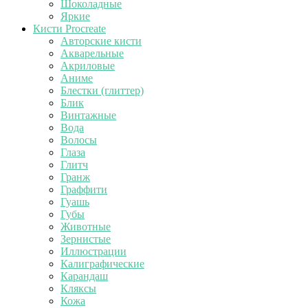
Шоколадные
Яркие
Кисти Procreate
Авторские кисти
Акварельные
Акриловые
Аниме
Блестки (глиттер)
Блик
Винтажные
Вода
Волосы
Глаза
Глитч
Гранж
Граффити
Гуашь
Губы
Животные
Зернистые
Иллюстрации
Калиграфические
Карандаш
Кляксы
Кожа