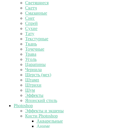
Светящиеся
Скетч
Смазанные
Снег
Спрей
Сухие
Тату
Текстурные
Ткань
Точечные
Трава
Уголь
Царапины
Чернила
Шерсть (мех)
Штамп
Штрихи
Шум
Эффекты
Японский стиль
Photoshop
Эффекты и экшены
Кисти Photoshop
Акварельные
Аниме