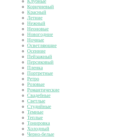
Клубные
Коричневый
Красный
Летние
Нежный
Неоновые
Новогодние
Ночные
Осветляющие
Осенние
Пейзажный
Персиковый
Пленка
Портретные
Ретро
Розовые
Романтические
Свадебные
Светлые
Студийные
Темные
Теплые
Тонировка
Холодный
Черно-белые