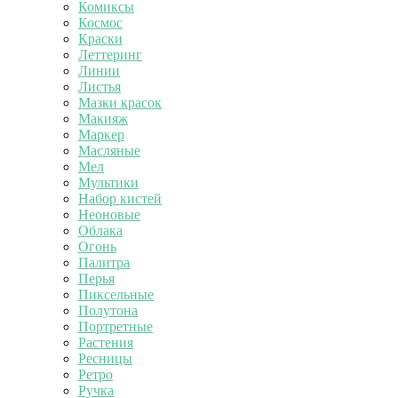
Комиксы
Космос
Краски
Леттеринг
Линии
Листья
Мазки красок
Макияж
Маркер
Масляные
Мел
Мультики
Набор кистей
Неоновые
Облака
Огонь
Палитра
Перья
Пиксельные
Полутона
Портретные
Растения
Ресницы
Ретро
Ручка