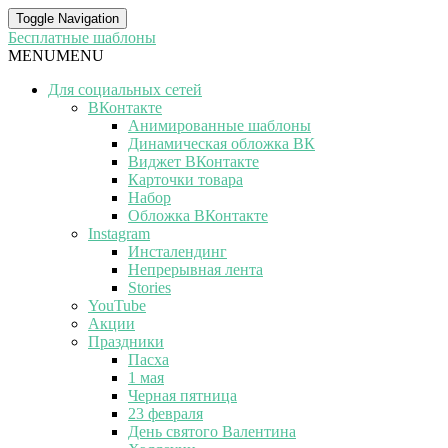
Toggle Navigation
Бесплатные шаблоны
MENU
MENU
Для социальных сетей
ВКонтакте
Анимированные шаблоны
Динамическая обложка ВК
Виджет ВКонтакте
Карточки товара
Набор
Обложка ВКонтакте
Instagram
Инсталендинг
Непрерывная лента
Stories
YouTube
Акции
Праздники
Пасха
1 мая
Черная пятница
23 февраля
День святого Валентина