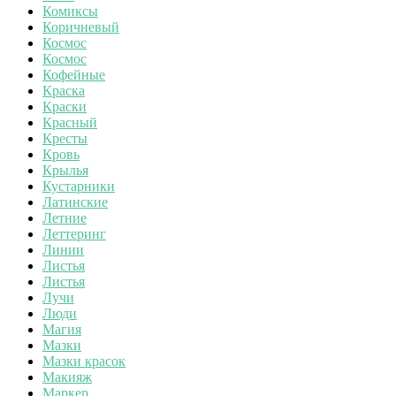
Комиксы
Коричневый
Космос
Космос
Кофейные
Краска
Краски
Красный
Кресты
Кровь
Крылья
Кустарники
Латинские
Летние
Леттеринг
Линии
Листья
Листья
Лучи
Люди
Магия
Мазки
Мазки красок
Макияж
Маркер