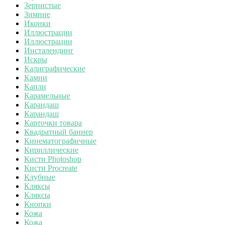
Зернистые
Зимние
Иконки
Иллюстрации
Иллюстрации
Инсталендинг
Искры
Калиграфические
Камни
Капли
Карамельные
Карандаш
Карандаш
Карточки товара
Квадратный баннер
Кинематографичные
Кириллические
Кисти Photoshop
Кисти Procreate
Клубные
Кляксы
Кляксы
Кнопки
Кожа
Кожа