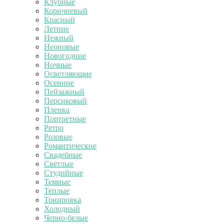
Клубные
Коричневый
Красный
Летние
Нежный
Неоновые
Новогодние
Ночные
Осветляющие
Осенние
Пейзажный
Персиковый
Пленка
Портретные
Ретро
Розовые
Романтические
Свадебные
Светлые
Студийные
Темные
Теплые
Тонировка
Холодный
Черно-белые