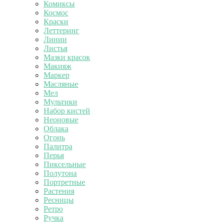
Комиксы
Космос
Краски
Леттеринг
Линии
Листья
Мазки красок
Макияж
Маркер
Масляные
Мел
Мультики
Набор кистей
Неоновые
Облака
Огонь
Палитра
Перья
Пиксельные
Полутона
Портретные
Растения
Ресницы
Ретро
Ручка