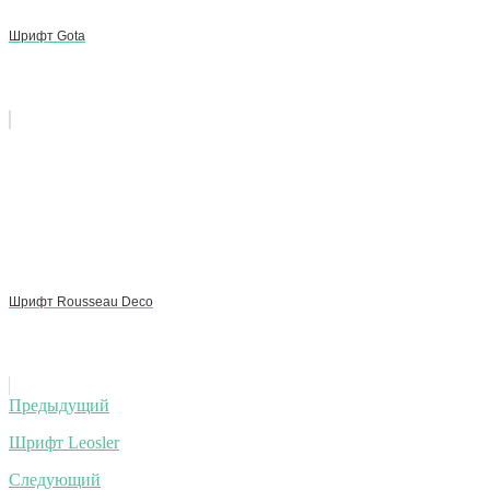
Шрифт Gota
Шрифт Rousseau Deco
Навигация
Предыдущий
по
Шрифт Leosler
записям
Следующий