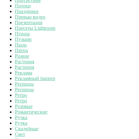
Портретные
Потеки
Праздники
Превью видео
Презентация
Пресеты Lightroom
Птицы
Пузыри
Пыль
Пятна
Разное
Растения
Растения
Реклама
Рекламный баннер
Ресницы
Ресницы
Ретро
Ретро
Розовые
Романтические
Ручка
Ручка
Свадебные
Свет