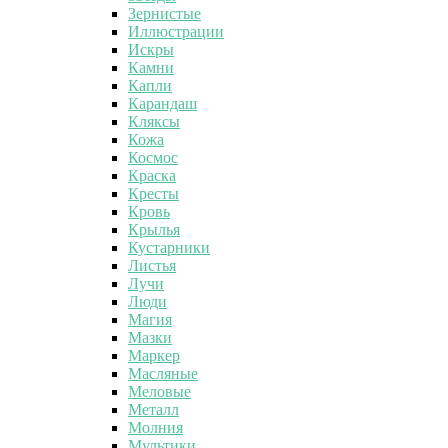
Зернистые
Иллюстрации
Искры
Камни
Капли
Карандаш
Кляксы
Кожа
Космос
Краска
Кресты
Кровь
Крылья
Кустарники
Листья
Лучи
Люди
Магия
Мазки
Маркер
Масляные
Меловые
Металл
Молния
Мультики