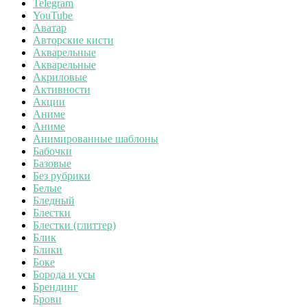
Telegram
YouTube
Аватар
Авторские кисти
Акварельные
Акварельные
Акриловые
Активности
Акции
Аниме
Аниме
Анимированные шаблоны
Бабочки
Базовые
Без рубрики
Белые
Бледный
Блестки
Блестки (глиттер)
Блик
Блики
Боке
Борода и усы
Брендинг
Брови