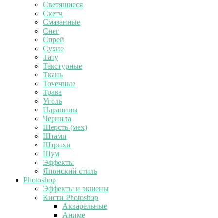
Светящиеся
Скетч
Смазанные
Снег
Спрей
Сухие
Тату
Текстурные
Ткань
Точечные
Трава
Уголь
Царапины
Чернила
Шерсть (мех)
Штамп
Штрихи
Шум
Эффекты
Японский стиль
Photoshop
Эффекты и экшены
Кисти Photoshop
Акварельные
Аниме