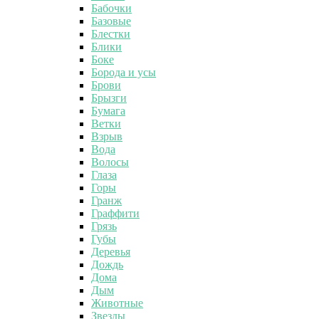
Бабочки
Базовые
Блестки
Блики
Боке
Борода и усы
Брови
Брызги
Бумага
Ветки
Взрыв
Вода
Волосы
Глаза
Горы
Гранж
Граффити
Грязь
Губы
Деревья
Дождь
Дома
Дым
Животные
Звезды