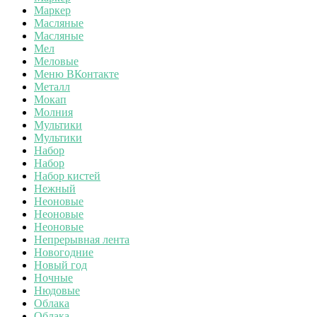
Маркер
Масляные
Масляные
Мел
Меловые
Меню ВКонтакте
Металл
Мокап
Молния
Мультики
Мультики
Набор
Набор
Набор кистей
Нежный
Неоновые
Неоновые
Неоновые
Непрерывная лента
Новогодние
Новый год
Ночные
Нюдовые
Облака
Облака