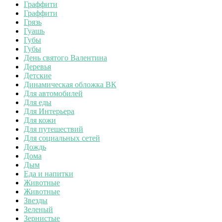
Граффити
Граффити
Грязь
Гуашь
Губы
Губы
День святого Валентина
Деревья
Детские
Динамическая обложка ВК
Для автомобилей
Для еды
Для Интерьера
Для кожи
Для путешествий
Для социальных сетей
Дождь
Дома
Дым
Еда и напитки
Животные
Животные
Звезды
Зеленый
Зернистые