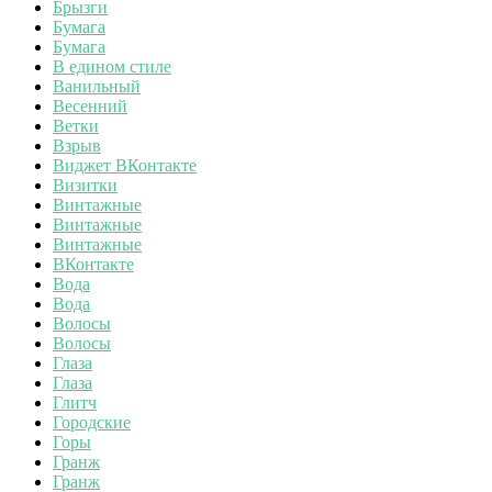
Брызги
Бумага
Бумага
В едином стиле
Ванильный
Весенний
Ветки
Взрыв
Виджет ВКонтакте
Визитки
Винтажные
Винтажные
Винтажные
ВКонтакте
Вода
Вода
Волосы
Волосы
Глаза
Глаза
Глитч
Городские
Горы
Гранж
Гранж