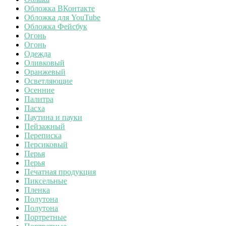
Обложка ВКонтакте
Обложка для YouTube
Обложка Фейсбук
Огонь
Огонь
Одежда
Оливковый
Оранжевый
Осветляющие
Осенние
Палитра
Пасха
Паутина и пауки
Пейзажный
Переписка
Персиковый
Перья
Перья
Печатная продукция
Пиксельные
Пленка
Полутона
Полутона
Портретные