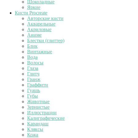
Шоколадные
Яркие
Кисти Procreate
Авторские кисти
Акварельные
Акриловые
Аниме
Блестки (глиттер)
Блик
Винтажные
Вода
Волосы
Глаза
Глитч
Гранж
Граффити
Гуашь
Губы
Животные
Зернистые
Иллюстрации
Калиграфические
Карандаш
Кляксы
Кожа