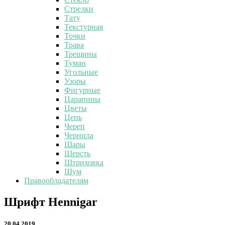
Стрелки
Тату
Текстурная
Точки
Трава
Трещины
Туман
Угольные
Узоры
Фигурные
Царапины
Цветы
Цепь
Череп
Чернила
Шары
Шерсть
Штриховка
Шум
Правообладателям
Шрифт
Шрифт Hennigar
Hennigar
20.04.2019