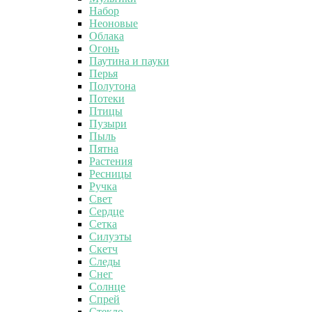
Набор
Неоновые
Облака
Огонь
Паутина и пауки
Перья
Полутона
Потеки
Птицы
Пузыри
Пыль
Пятна
Растения
Ресницы
Ручка
Свет
Сердце
Сетка
Силуэты
Скетч
Следы
Снег
Солнце
Спрей
Стекло