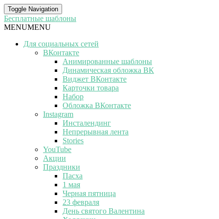
Toggle Navigation
Бесплатные шаблоны
MENU
MENU
Для социальных сетей
ВКонтакте
Анимированные шаблоны
Динамическая обложка ВК
Виджет ВКонтакте
Карточки товара
Набор
Обложка ВКонтакте
Instagram
Инсталендинг
Непрерывная лента
Stories
YouTube
Акции
Праздники
Пасха
1 мая
Черная пятница
23 февраля
День святого Валентина