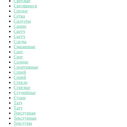
Светлые
Светящиеся
Сердце
Сетка
Силуэты
Синие
Скетч
Скетч
Следы
Смазанные
Снег
Снег
Солнце
Спортивные
Спрей
Спрей
Стекло
Стрелки
Студийные
Сухие
Тату
Тату
Текстурная
Текстурные
Текстуры