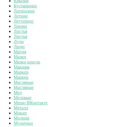
Крылья
Кустарники
Латинские
Летние
Леттеринг
Линии
Листья
Листья
Лучи
Люди
Магия
Мазки
Мазки красок
Макияж
Маркер
Маркер
Масляные
Масляные
Мел
Меловые
Меню ВКонтакте
Металл
Мокап
Молния
Мультики