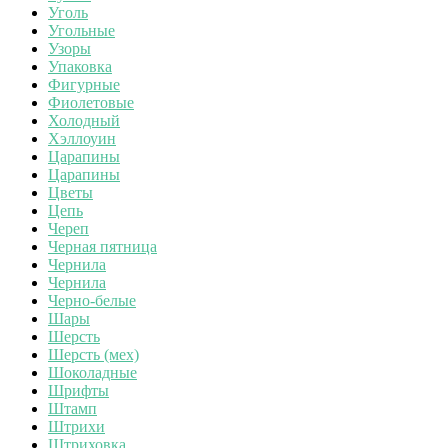
Уголь
Угольные
Узоры
Упаковка
Фигурные
Фиолетовые
Холодный
Хэллоуин
Царапины
Царапины
Цветы
Цепь
Череп
Черная пятница
Чернила
Чернила
Черно-белые
Шары
Шерсть
Шерсть (мех)
Шоколадные
Шрифты
Штамп
Штрихи
Штриховка