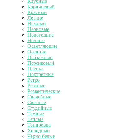
Клубные
Коричневый
Красный
Летние
Нежный
Неоновые
Новогодние
Ночные
Осветляющие
Осенние
Пейзажный
Персиковый
Пленка
Портретные
Ретро
Розовые
Романтические
Свадебные
Светлые
Студийные
Темные
Теплые
Тонировка
Холодный
Черно-белые