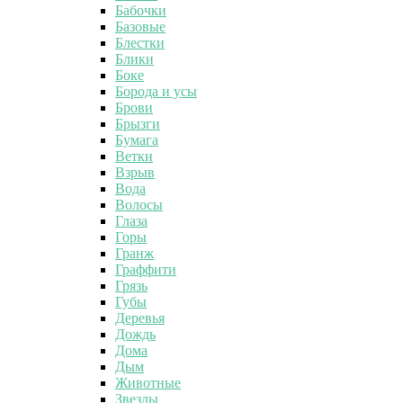
Бабочки
Базовые
Блестки
Блики
Боке
Борода и усы
Брови
Брызги
Бумага
Ветки
Взрыв
Вода
Волосы
Глаза
Горы
Гранж
Граффити
Грязь
Губы
Деревья
Дождь
Дома
Дым
Животные
Звезды