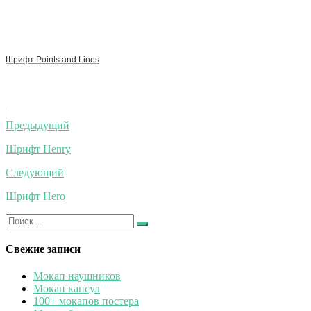
Шрифт Points and Lines
Навигация
Предыдущий
по
Шрифт Henry
записям
Следующий
Шрифт Hero
Искать:
Найти
Свежие записи
Мокап наушников
Мокап капсул
100+ мокапов постера