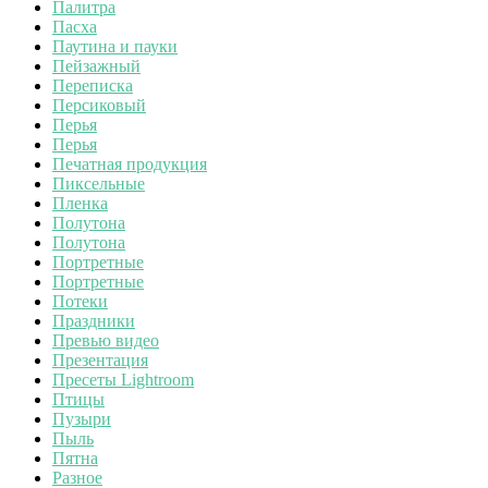
Палитра
Пасха
Паутина и пауки
Пейзажный
Переписка
Персиковый
Перья
Перья
Печатная продукция
Пиксельные
Пленка
Полутона
Полутона
Портретные
Портретные
Потеки
Праздники
Превью видео
Презентация
Пресеты Lightroom
Птицы
Пузыри
Пыль
Пятна
Разное