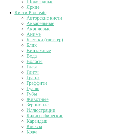
Шоколадные
Яркие
Кисти Procreate
Авторские кисти
Акварельные
Акриловые
Аниме
Блестки (глиттер)
Блик
Винтажные
Вода
Волосы
Глаза
Глитч
Гранж
Граффити
Гуашь
Губы
Животные
Зернистые
Иллюстрации
Калиграфические
Карандаш
Кляксы
Кожа