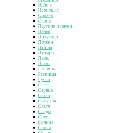
Набор
Неоновые
Облака
Огонь
Паутина и пауки
Перья
Полутона
Потеки
Птицы
Пузыри
Пыль
Пятна
Растения
Ресницы
Ручка
Свет
Сердце
Сетка
Силуэты
Скетч
Следы
Снег
Солнце
Спрей
Стекло