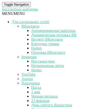
Toggle Navigation
Бесплатные шаблоны
MENU
MENU
Для социальных сетей
ВКонтакте
Анимированные шаблоны
Динамическая обложка ВК
Виджет ВКонтакте
Карточки товара
Набор
Обложка ВКонтакте
Instagram
Инсталендинг
Непрерывная лента
Stories
YouTube
Акции
Праздники
Пасха
1 мая
Черная пятница
23 февраля
День святого Валентина