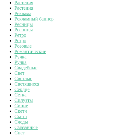
Растения
Растения
Реклама
Рекламный баннер
Ресницы
Ресницы
Ретро
Ретро
Розовые
Романтические
Ручка
Ручка
Свадебные
Свет
Светлые
Светящиеся
Сердце
Сетка
Силуэты
Синие
Скетч
Скетч
Следы
Смазанные
Снег