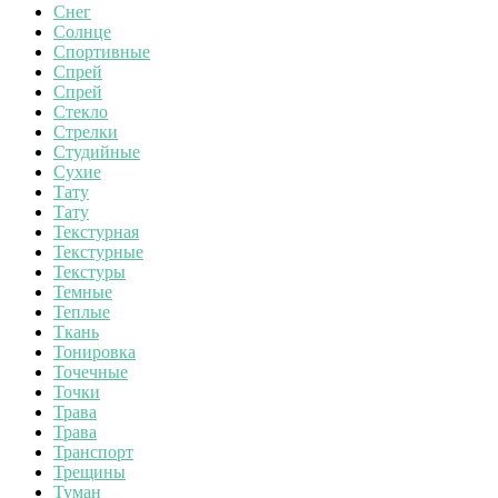
Снег
Солнце
Спортивные
Спрей
Спрей
Стекло
Стрелки
Студийные
Сухие
Тату
Тату
Текстурная
Текстурные
Текстуры
Темные
Теплые
Ткань
Тонировка
Точечные
Точки
Трава
Трава
Транспорт
Трещины
Туман