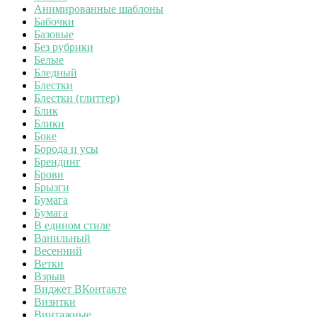
Анимированные шаблоны
Бабочки
Базовые
Без рубрики
Белые
Бледный
Блестки
Блестки (глиттер)
Блик
Блики
Боке
Борода и усы
Брендинг
Брови
Брызги
Бумага
Бумага
В едином стиле
Ванильный
Весенний
Ветки
Взрыв
Виджет ВКонтакте
Визитки
Винтажные