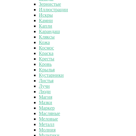
Зернистые
Иллюстрации
Искры
Камни
Капли
Карандаш
Кляксы
Кожа
Космос
Краска
Кресты
Кровь
Крылья
Кустарники
Листья
Лучи
Люди
Магия
Мазки
Маркер
Масляные
Меловые
Металл
Молния
Мультики