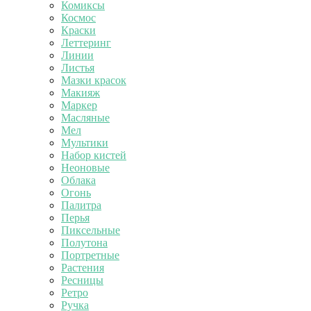
Комиксы
Космос
Краски
Леттеринг
Линии
Листья
Мазки красок
Макияж
Маркер
Масляные
Мел
Мультики
Набор кистей
Неоновые
Облака
Огонь
Палитра
Перья
Пиксельные
Полутона
Портретные
Растения
Ресницы
Ретро
Ручка