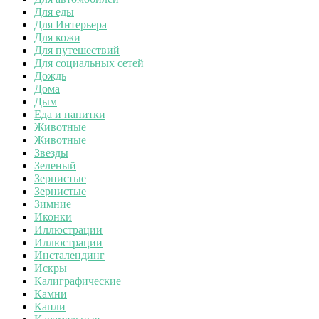
Для еды
Для Интерьера
Для кожи
Для путешествий
Для социальных сетей
Дождь
Дома
Дым
Еда и напитки
Животные
Животные
Звезды
Зеленый
Зернистые
Зернистые
Зимние
Иконки
Иллюстрации
Иллюстрации
Инсталендинг
Искры
Калиграфические
Камни
Капли