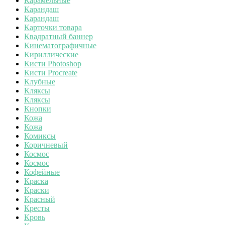
Карамельные
Карандаш
Карандаш
Карточки товара
Квадратный баннер
Кинематографичные
Кириллические
Кисти Photoshop
Кисти Procreate
Клубные
Кляксы
Кляксы
Кнопки
Кожа
Кожа
Комиксы
Коричневый
Космос
Космос
Кофейные
Краска
Краски
Красный
Кресты
Кровь