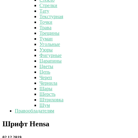
Стрелки
Тату
Текстурная
Точки
Трава
Трещины
Туман
Угольные
Узоры
Фигурные
Царапины
Цветы
Цепь
Череп
Чернила
Шары
Шерсть
Штриховка
Шум
Правообладателям
Шрифт
Шрифт Hensa
Hensa
02.12.2019