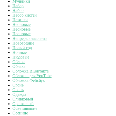
Мультики
Набор
Набор
Набор кистей
Нежный
Неоновые
Неоновые
Неоновые
Непрерывная лента
Новогодние
Новый год
Ночные
Нюдовые
Облака
Облака
Обложка ВКонтакте
Обложка для YouTube
Обложка Фейсбук
Огонь
Огонь
Одежда
Оливковый
Оранжевый
Осветляющие
Осенние