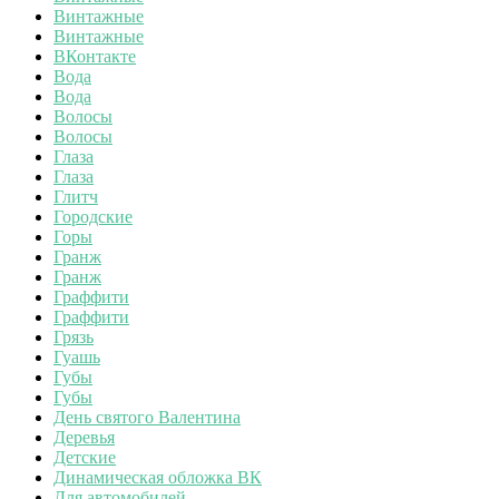
Винтажные
Винтажные
ВКонтакте
Вода
Вода
Волосы
Волосы
Глаза
Глаза
Глитч
Городские
Горы
Гранж
Гранж
Граффити
Граффити
Грязь
Гуашь
Губы
Губы
День святого Валентина
Деревья
Детские
Динамическая обложка ВК
Для автомобилей