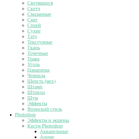
Светящиеся
Скетч
Смазанные
Снег
Спрей
Сухие
Тату
Текстурные
Ткань
Точечные
Трава
Уголь
Царапины
Чернила
Шерсть (мех)
Штамп
Штрихи
Шум
Эффекты
Японский стиль
Photoshop
Эффекты и экшены
Кисти Photoshop
Акварельные
Аниме