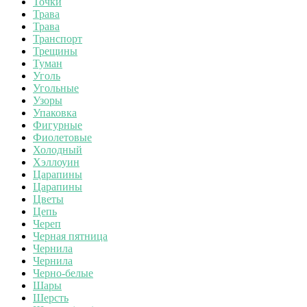
Точки
Трава
Трава
Транспорт
Трещины
Туман
Уголь
Угольные
Узоры
Упаковка
Фигурные
Фиолетовые
Холодный
Хэллоуин
Царапины
Царапины
Цветы
Цепь
Череп
Черная пятница
Чернила
Чернила
Черно-белые
Шары
Шерсть