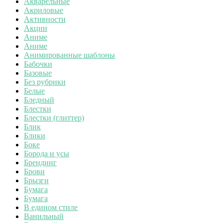
Акварельные
Акриловые
Активности
Акции
Аниме
Аниме
Анимированные шаблоны
Бабочки
Базовые
Без рубрики
Белые
Бледный
Блестки
Блестки (глиттер)
Блик
Блики
Боке
Борода и усы
Брендинг
Брови
Брызги
Бумага
Бумага
В едином стиле
Ванильный