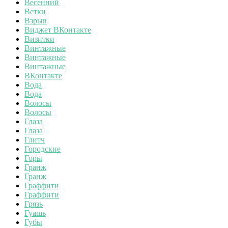
Весенний
Ветки
Взрыв
Виджет ВКонтакте
Визитки
Винтажные
Винтажные
Винтажные
ВКонтакте
Вода
Вода
Волосы
Волосы
Глаза
Глаза
Глитч
Городские
Горы
Гранж
Гранж
Граффити
Граффити
Грязь
Гуашь
Губы