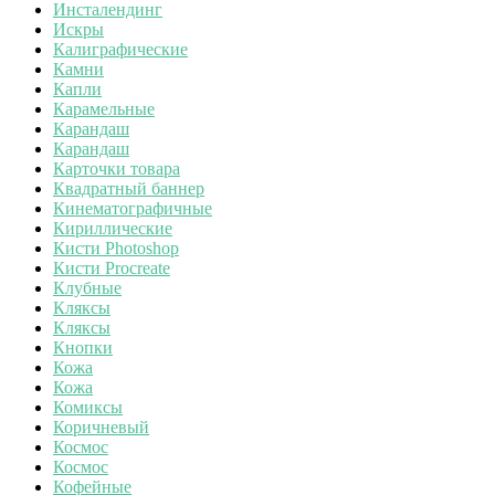
Инсталендинг
Искры
Калиграфические
Камни
Капли
Карамельные
Карандаш
Карандаш
Карточки товара
Квадратный баннер
Кинематографичные
Кириллические
Кисти Photoshop
Кисти Procreate
Клубные
Кляксы
Кляксы
Кнопки
Кожа
Кожа
Комиксы
Коричневый
Космос
Космос
Кофейные