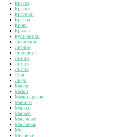
Краска
Краски
Красный
Кресты
Кровь
Крылья
Кустарники
Латинские
Летние
Леттеринг
Линии
Листья
Листья
Лучи
Люди
Магия
Мазки
Мазки красок
Макияж
Маркер
Маркер
Масляные
Масляные
Мел
Меловые