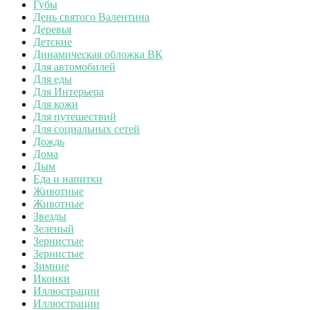
Губы
День святого Валентина
Деревья
Детские
Динамическая обложка ВК
Для автомобилей
Для еды
Для Интерьера
Для кожи
Для путешествий
Для социальных сетей
Дождь
Дома
Дым
Еда и напитки
Животные
Животные
Звезды
Зеленый
Зернистые
Зернистые
Зимние
Иконки
Иллюстрации
Иллюстрации