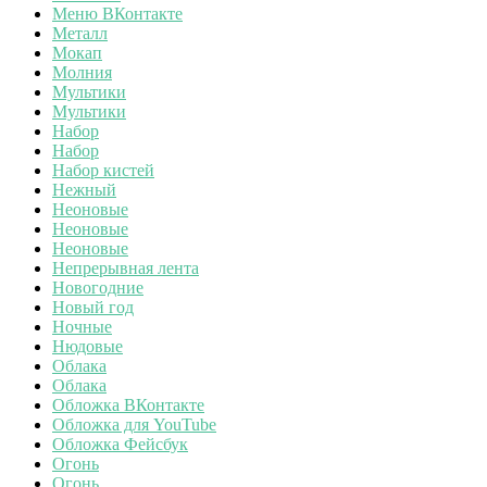
Меню ВКонтакте
Металл
Мокап
Молния
Мультики
Мультики
Набор
Набор
Набор кистей
Нежный
Неоновые
Неоновые
Неоновые
Непрерывная лента
Новогодние
Новый год
Ночные
Нюдовые
Облака
Облака
Обложка ВКонтакте
Обложка для YouTube
Обложка Фейсбук
Огонь
Огонь