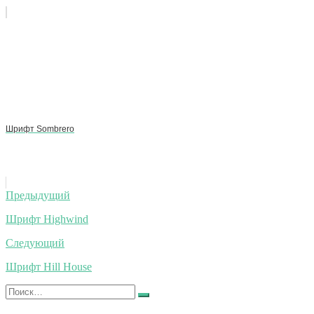
Шрифт Sombrero
Навигация
Предыдущий
по
Шрифт Highwind
записям
Следующий
Шрифт Hill House
Искать:
Найти