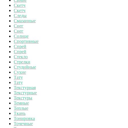
Синие
Скетч
Скетч
Следы
Смазанные
Снег
Снег
Солнце
Спортивные
Спрей
Спрей
Стекло
Стрелки
Студийные
Сухие
Тату
Тату
Текстурная
Текстурные
Текстуры
Темные
Теплые
Ткань
Тонировка
Точечные