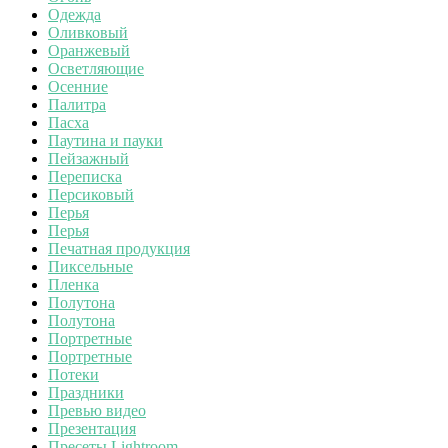
Одежда
Оливковый
Оранжевый
Осветляющие
Осенние
Палитра
Пасха
Паутина и пауки
Пейзажный
Переписка
Персиковый
Перья
Перья
Печатная продукция
Пиксельные
Пленка
Полутона
Полутона
Портретные
Портретные
Потеки
Праздники
Превью видео
Презентация
Пресеты Lightroom