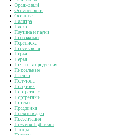
Оранжевый
Осветляющие
Осенние
Палитра
Пасха
Паутина и пауки
Пейзажный
Переписка
Персиковый
Перья
Перья
Печатная продукция
Пиксельные
Пленка
Полутона
Полутона
Портретные
Портретные
Потеки
Праздники
Превью видео
Презентация
Пресеты Lightroom
Птицы