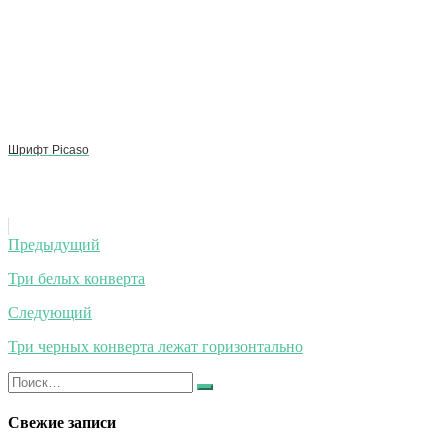
Шрифт Picaso
Навигация
Предыдущий
по
Три белых конверта
записям
Следующий
Три черных конверта лежат горизонтально
Искать:
Найти
Свежие записи