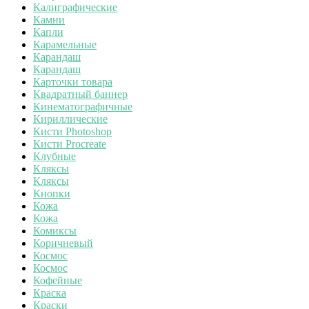
Калиграфические
Камни
Капли
Карамельные
Карандаш
Карандаш
Карточки товара
Квадратный баннер
Кинематографичные
Кириллические
Кисти Photoshop
Кисти Procreate
Клубные
Кляксы
Кляксы
Кнопки
Кожа
Кожа
Комиксы
Коричневый
Космос
Космос
Кофейные
Краска
Краски