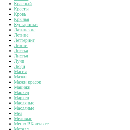
Красный
Кресты
Кровь
Крылья
Кустарники
Латинские
Летние
Леттеринг
Линии
Листья
Листья
Лучи
Люди
Магия
Мазки
Мазки красок
Макияж
Маркер
Маркер
Масляные
Масляные
Мел
Меловые
Меню ВКонтакте
Металл