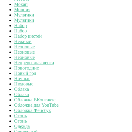
Мокап
Молния
Мультики
Мультики
Набор
Набор
Набор кистей
Нежный
Неоновые
Неоновые
Неоновые
Непрерывная лента
Новогодние
Новый год
Ночные
Нюдовые
Облака
Облака
Обложка ВКонтакте
Обложка для YouTube
Обложка Фейсбук
Огонь
Огонь
Одежда
Оливковый