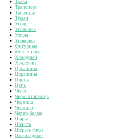
Трава
Транспорт
Трещины
Туман
Уголь
Угольные
Узоры
Упаковка
Фигурные
Фиолетовые
Холодный
Хэллоуин
Царапины
Царапины
Цветы
Цепь
Череп
Черная пятница
Чернила
Чернила
Черно-белые
Шары
Шерсть
Шерсть (мех)
Шоколадные