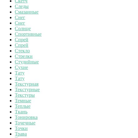
Скетч
Следы
Смазанные
Снег
Снег
Солнце
Спортивные
Спрей
Спрей
Стекло
Стрелки
Студийные
Сухие
Тату
Тату
Текстурная
Текстурные
Текстуры
Темные
Теплые
Ткань
Тонировка
Точечные
Точки
Трава