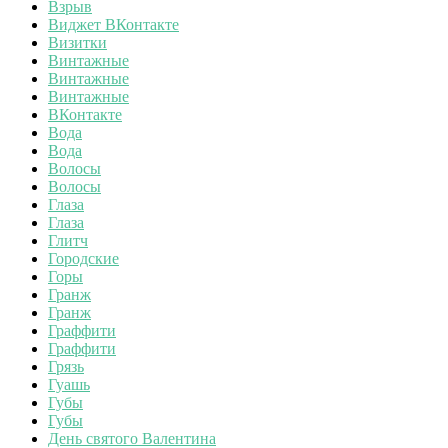
Взрыв
Виджет ВКонтакте
Визитки
Винтажные
Винтажные
Винтажные
ВКонтакте
Вода
Вода
Волосы
Волосы
Глаза
Глаза
Глитч
Городские
Горы
Гранж
Гранж
Граффити
Граффити
Грязь
Гуашь
Губы
Губы
День святого Валентина