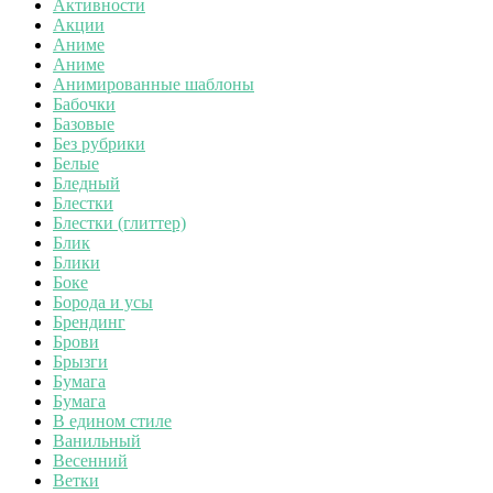
Активности
Акции
Аниме
Аниме
Анимированные шаблоны
Бабочки
Базовые
Без рубрики
Белые
Бледный
Блестки
Блестки (глиттер)
Блик
Блики
Боке
Борода и усы
Брендинг
Брови
Брызги
Бумага
Бумага
В едином стиле
Ванильный
Весенний
Ветки