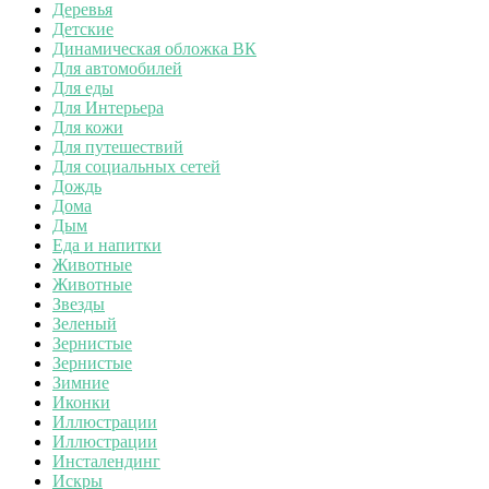
Деревья
Детские
Динамическая обложка ВК
Для автомобилей
Для еды
Для Интерьера
Для кожи
Для путешествий
Для социальных сетей
Дождь
Дома
Дым
Еда и напитки
Животные
Животные
Звезды
Зеленый
Зернистые
Зернистые
Зимние
Иконки
Иллюстрации
Иллюстрации
Инсталендинг
Искры