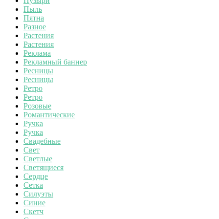
Пузыри
Пыль
Пятна
Разное
Растения
Растения
Реклама
Рекламный баннер
Ресницы
Ресницы
Ретро
Ретро
Розовые
Романтические
Ручка
Ручка
Свадебные
Свет
Светлые
Светящиеся
Сердце
Сетка
Силуэты
Синие
Скетч