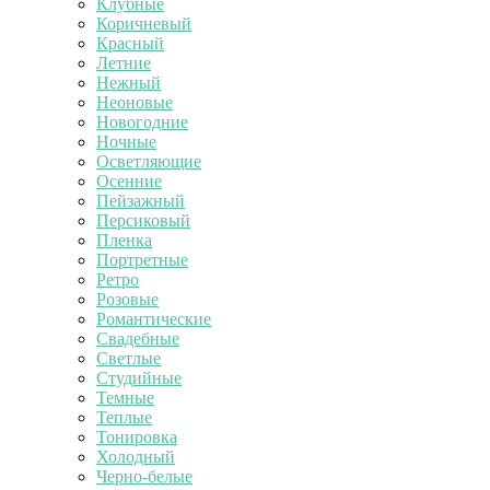
Клубные
Коричневый
Красный
Летние
Нежный
Неоновые
Новогодние
Ночные
Осветляющие
Осенние
Пейзажный
Персиковый
Пленка
Портретные
Ретро
Розовые
Романтические
Свадебные
Светлые
Студийные
Темные
Теплые
Тонировка
Холодный
Черно-белые