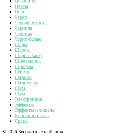
Царапины
Цветы
Цепь
Череп
Черная пятница
Чернила
Чернила
Черно-белые
Шары
Шерсть
Шерсть (мех)
Шоколадные
Шрифты
Штамп
Штрихи
Штриховка
Шум
Шум
Электроника
Эффекты
Эффекты и экшены
Японский стиль
Яркие
© 2026 Бесплатные шаблоны