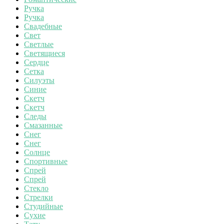
Ручка
Ручка
Свадебные
Свет
Светлые
Светящиеся
Сердце
Сетка
Силуэты
Синие
Скетч
Скетч
Следы
Смазанные
Снег
Снег
Солнце
Спортивные
Спрей
Спрей
Стекло
Стрелки
Студийные
Сухие