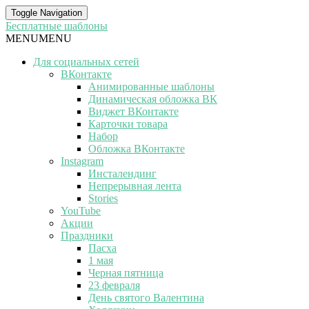
Toggle Navigation
Бесплатные шаблоны
MENU
MENU
Для социальных сетей
ВКонтакте
Анимированные шаблоны
Динамическая обложка ВК
Виджет ВКонтакте
Карточки товара
Набор
Обложка ВКонтакте
Instagram
Инсталендинг
Непрерывная лента
Stories
YouTube
Акции
Праздники
Пасха
1 мая
Черная пятница
23 февраля
День святого Валентина