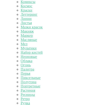
Комиксы
Космос
Краски
Леттеринг
Линии
Листья
Мазки красок
Макияж
Маркер
Масляные
Мел
Мультики
Набор кистей
Неоновые
Облака
Огонь
Палитра
Перья
Пиксельные
Полутона
Портретные
Растения
Ресницы
Ретро
Ручка