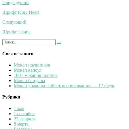
Навигация
Предыдущий
по
Шрифт Ivory Heart
записям
Следующий
Шрифт Jakarta
Искать:
Найти
Свежие записи
Мокап наушников
Мокап капсул
100+ мокапов постера
Мокап банданы
Мокап упаковки таблеток и витаминов — 17 штук
Рубрики
1 мая
1 сентября
23 февраля
8 марта