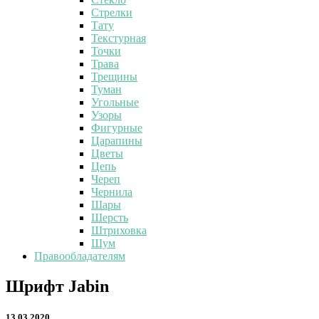
Стрелки
Тату
Текстурная
Точки
Трава
Трещины
Туман
Угольные
Узоры
Фигурные
Царапины
Цветы
Цепь
Череп
Чернила
Шары
Шерсть
Штриховка
Шум
Правообладателям
Шрифт
Шрифт Jabin
Jabin
13.03.2020