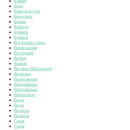
Блики
Боке
Борода и усы
Брендинг
Брови
Брызги
Бумага
Бумага
В едином стиле
Ванильный
Весенний
Ветки
Взрыв
Виджет ВКонтакте
Визитки
Винтажные
Винтажные
Винтажные
ВКонтакте
Вода
Вода
Волосы
Волосы
Глаза
Глаза