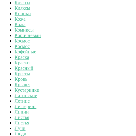
Кляксы
Кляксы
Кнопки
Кожа
Кожа
Комиксы
Коричневый
Космос
Космос
Кофейные
Краска
Краски
Красный
Кресты
Кровь
Крылья
Кустарники
Латинские
Летние
Леттеринг
Линии
Листья
Листья
Лучи
Люди