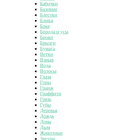
Бабочки
Базовые
Блестки
Блики
Боке
Борода и усы
Брови
Брызги
Бумага
Ветки
Взрыв
Вода
Волосы
Глаза
Горы
Гранж
Граффити
Грязь
Губы
Деревья
Дождь
Дома
Дым
Животные
Звезды