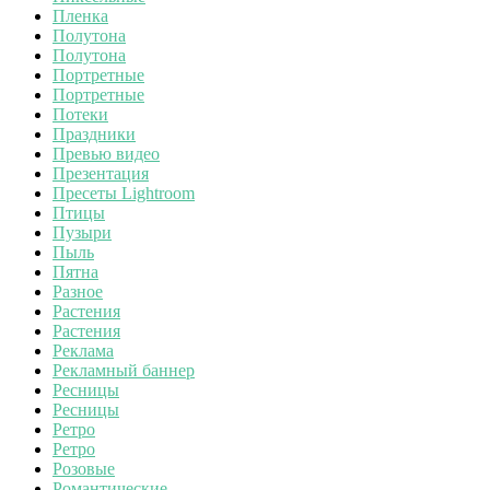
Пленка
Полутона
Полутона
Портретные
Портретные
Потеки
Праздники
Превью видео
Презентация
Пресеты Lightroom
Птицы
Пузыри
Пыль
Пятна
Разное
Растения
Растения
Реклама
Рекламный баннер
Ресницы
Ресницы
Ретро
Ретро
Розовые
Романтические