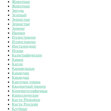
Животные
Животные
Звезды
Зеленый
Зернистые
Зернистые
Зимние
Иконки
Иллюстрации
Иллюстрации
Инсталендинг
Искры
Калиграфические
Камни
Капли
Карамельные
Карандаш
Карандаш
Карточки товара
Квадратный баннер
Кинематографичные
Кириллические
Кисти Photoshop
Кисти Procreate
Клубные