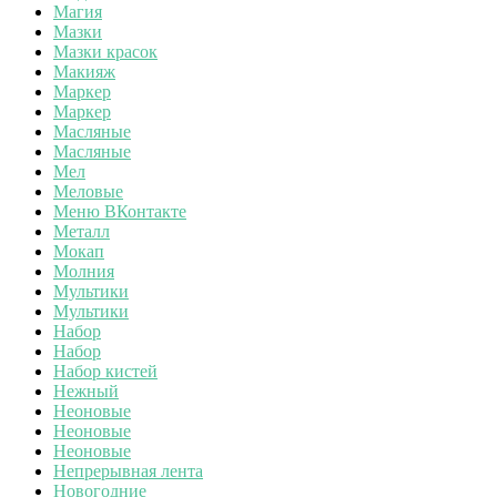
Магия
Мазки
Мазки красок
Макияж
Маркер
Маркер
Масляные
Масляные
Мел
Меловые
Меню ВКонтакте
Металл
Мокап
Молния
Мультики
Мультики
Набор
Набор
Набор кистей
Нежный
Неоновые
Неоновые
Неоновые
Непрерывная лента
Новогодние