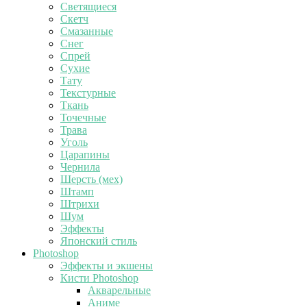
Светящиеся
Скетч
Смазанные
Снег
Спрей
Сухие
Тату
Текстурные
Ткань
Точечные
Трава
Уголь
Царапины
Чернила
Шерсть (мех)
Штамп
Штрихи
Шум
Эффекты
Японский стиль
Photoshop
Эффекты и экшены
Кисти Photoshop
Акварельные
Аниме