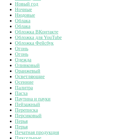
Новый год
Ночные
Нюдовые
Облака
Облака
Обложка ВКонтакте
Обложка для YouTube
Обложка Фейсбук
Огонь
Огонь
Одежда
Оливковый
Оранжевый
Осветляющие
Осенние
Палитра
Пасха
Паутина и пауки
Пейзажный
Переписка
Персиковый
Перья
Перья
Печатная продукция
Пиксельные