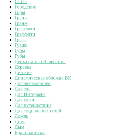
Глитч
Городские
Горы
Гранж
Гранж
Граффити
Граффити
Грязь
Гуашь
Губы
Губы
День святого Валентина
Деревья
Детские
Динамическая обложка ВК
Для автомобилей
Для еды
Для Интерьера
Для кожи
Для путешествий
Для социальных сетей
Дождь
Дома
Дым
Еда и напитки