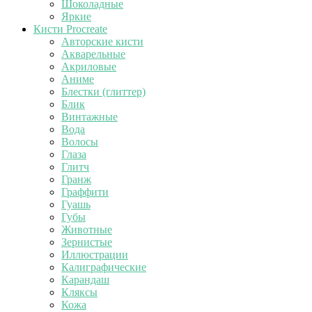
Шоколадные
Яркие
Кисти Procreate
Авторские кисти
Акварельные
Акриловые
Аниме
Блестки (глиттер)
Блик
Винтажные
Вода
Волосы
Глаза
Глитч
Гранж
Граффити
Гуашь
Губы
Животные
Зернистые
Иллюстрации
Калиграфические
Карандаш
Кляксы
Кожа