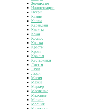
Зернистые
Иллюстрации
Искры
Камни
Капли
Карандаш
Кляксы
Кожа
Космос
Краска
Кресты
Кровь
Крылья
Кустарники
Листья
Лучи
Люди
Магия
Мазки
Маркер
Масляные
Меловые
Металл
Молния
Мультики