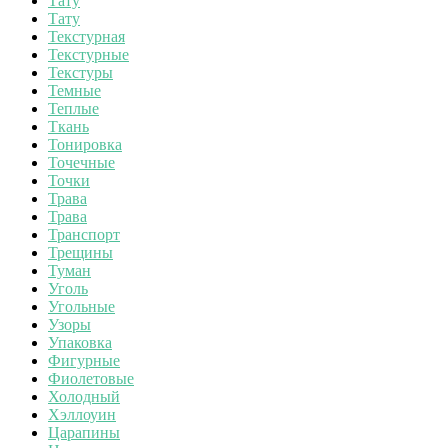
Тату
Тату
Текстурная
Текстурные
Текстуры
Темные
Теплые
Ткань
Тонировка
Точечные
Точки
Трава
Трава
Транспорт
Трещины
Туман
Уголь
Угольные
Узоры
Упаковка
Фигурные
Фиолетовые
Холодный
Хэллоуин
Царапины