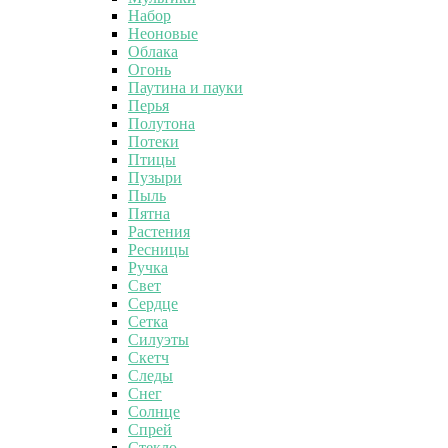
Набор
Неоновые
Облака
Огонь
Паутина и пауки
Перья
Полутона
Потеки
Птицы
Пузыри
Пыль
Пятна
Растения
Ресницы
Ручка
Свет
Сердце
Сетка
Силуэты
Скетч
Следы
Снег
Солнце
Спрей
Стекло