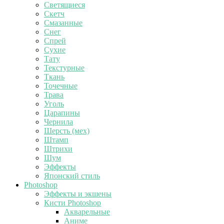
Светящиеся
Скетч
Смазанные
Снег
Спрей
Сухие
Тату
Текстурные
Ткань
Точечные
Трава
Уголь
Царапины
Чернила
Шерсть (мех)
Штамп
Штрихи
Шум
Эффекты
Японский стиль
Photoshop
Эффекты и экшены
Кисти Photoshop
Акварельные
Аниме