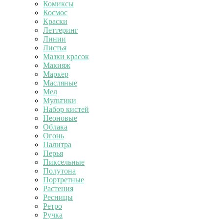
Комиксы
Космос
Краски
Леттеринг
Линии
Листья
Мазки красок
Макияж
Маркер
Масляные
Мел
Мультики
Набор кистей
Неоновые
Облака
Огонь
Палитра
Перья
Пиксельные
Полутона
Портретные
Растения
Ресницы
Ретро
Ручка