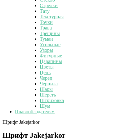
Стрелки
Тату
Текстурная
Точки
Трава
Трещины
Туман
Угольные
Узоры
Фигурные
Царапины
Цветы
Цепь
Череп
Чернила
Шары
Шерсть
Штриховка
Шум
Правообладателям
Шрифт Jakejarkor
Шрифт Jakejarkor