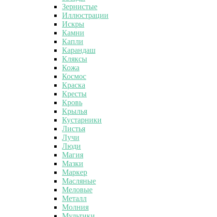
Зернистые
Иллюстрации
Искры
Камни
Капли
Карандаш
Кляксы
Кожа
Космос
Краска
Кресты
Кровь
Крылья
Кустарники
Листья
Лучи
Люди
Магия
Мазки
Маркер
Масляные
Меловые
Металл
Молния
Мультики