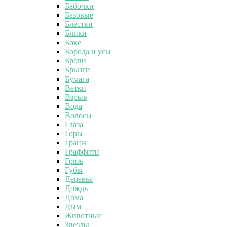
Бабочки
Базовые
Блестки
Блики
Боке
Борода и усы
Брови
Брызги
Бумага
Ветки
Взрыв
Вода
Волосы
Глаза
Горы
Гранж
Граффити
Грязь
Губы
Деревья
Дождь
Дома
Дым
Животные
Звезды