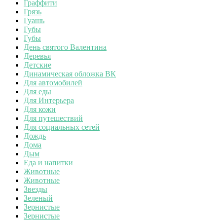
Граффити
Грязь
Гуашь
Губы
Губы
День святого Валентина
Деревья
Детские
Динамическая обложка ВК
Для автомобилей
Для еды
Для Интерьера
Для кожи
Для путешествий
Для социальных сетей
Дождь
Дома
Дым
Еда и напитки
Животные
Животные
Звезды
Зеленый
Зернистые
Зернистые