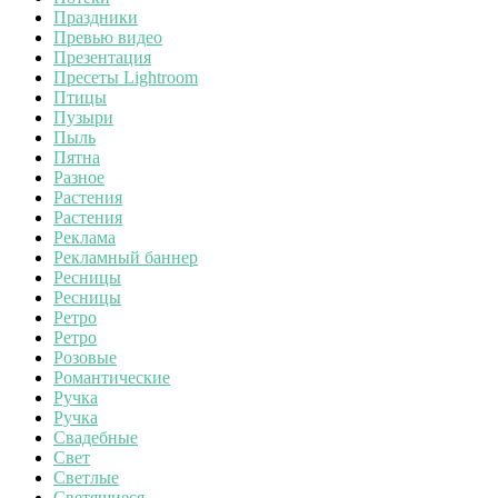
Праздники
Превью видео
Презентация
Пресеты Lightroom
Птицы
Пузыри
Пыль
Пятна
Разное
Растения
Растения
Реклама
Рекламный баннер
Ресницы
Ресницы
Ретро
Ретро
Розовые
Романтические
Ручка
Ручка
Свадебные
Свет
Светлые
Светящиеся