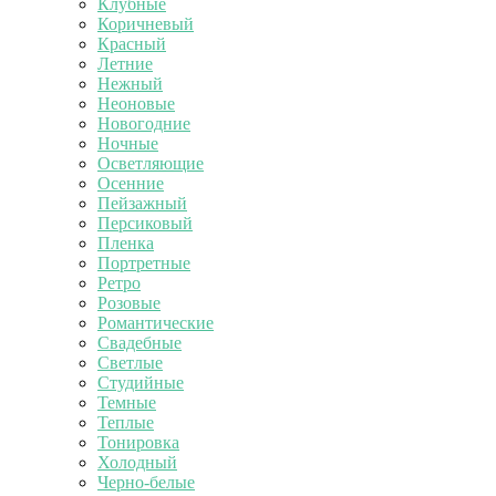
Клубные
Коричневый
Красный
Летние
Нежный
Неоновые
Новогодние
Ночные
Осветляющие
Осенние
Пейзажный
Персиковый
Пленка
Портретные
Ретро
Розовые
Романтические
Свадебные
Светлые
Студийные
Темные
Теплые
Тонировка
Холодный
Черно-белые