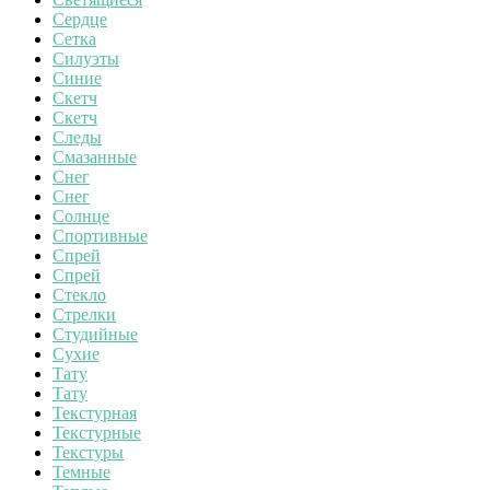
Сердце
Сетка
Силуэты
Синие
Скетч
Скетч
Следы
Смазанные
Снег
Снег
Солнце
Спортивные
Спрей
Спрей
Стекло
Стрелки
Студийные
Сухие
Тату
Тату
Текстурная
Текстурные
Текстуры
Темные