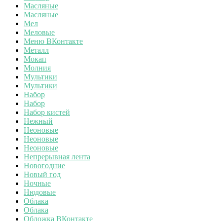
Масляные
Масляные
Мел
Меловые
Меню ВКонтакте
Металл
Мокап
Молния
Мультики
Мультики
Набор
Набор
Набор кистей
Нежный
Неоновые
Неоновые
Неоновые
Непрерывная лента
Новогодние
Новый год
Ночные
Нюдовые
Облака
Облака
Обложка ВКонтакте