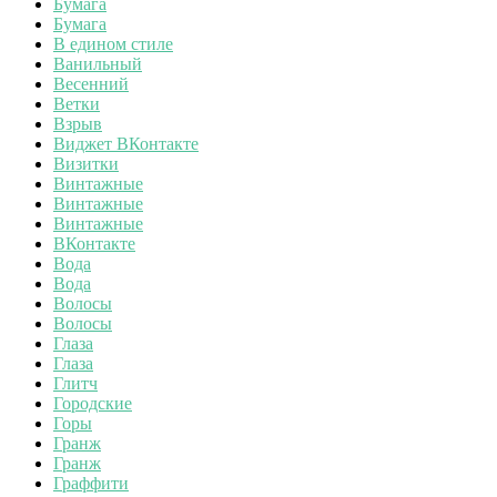
Бумага
Бумага
В едином стиле
Ванильный
Весенний
Ветки
Взрыв
Виджет ВКонтакте
Визитки
Винтажные
Винтажные
Винтажные
ВКонтакте
Вода
Вода
Волосы
Волосы
Глаза
Глаза
Глитч
Городские
Горы
Гранж
Гранж
Граффити