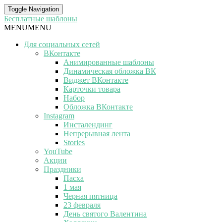
Toggle Navigation
Бесплатные шаблоны
MENU
MENU
Для социальных сетей
ВКонтакте
Анимированные шаблоны
Динамическая обложка ВК
Виджет ВКонтакте
Карточки товара
Набор
Обложка ВКонтакте
Instagram
Инсталендинг
Непрерывная лента
Stories
YouTube
Акции
Праздники
Пасха
1 мая
Черная пятница
23 февраля
День святого Валентина