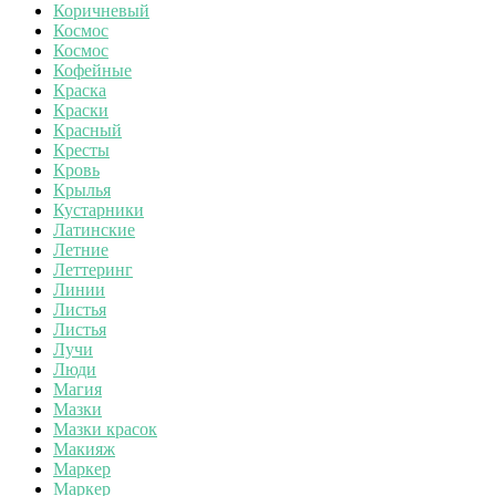
Коричневый
Космос
Космос
Кофейные
Краска
Краски
Красный
Кресты
Кровь
Крылья
Кустарники
Латинские
Летние
Леттеринг
Линии
Листья
Листья
Лучи
Люди
Магия
Мазки
Мазки красок
Макияж
Маркер
Маркер