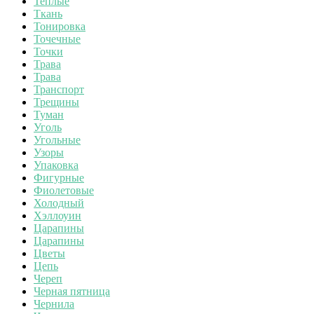
Теплые
Ткань
Тонировка
Точечные
Точки
Трава
Трава
Транспорт
Трещины
Туман
Уголь
Угольные
Узоры
Упаковка
Фигурные
Фиолетовые
Холодный
Хэллоуин
Царапины
Царапины
Цветы
Цепь
Череп
Черная пятница
Чернила