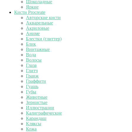
Шоколадные
Яркие
Кисти Procreate
Авторские кисти
Акварельные
Акриловые
Аниме
Блестки (глиттер)
Блик
Винтажные
Вода
Волосы
Глаза
Глитч
Гранж
Граффити
Гуашь
Губы
Животные
Зернистые
Иллюстрации
Калиграфические
Карандаш
Кляксы
Кожа