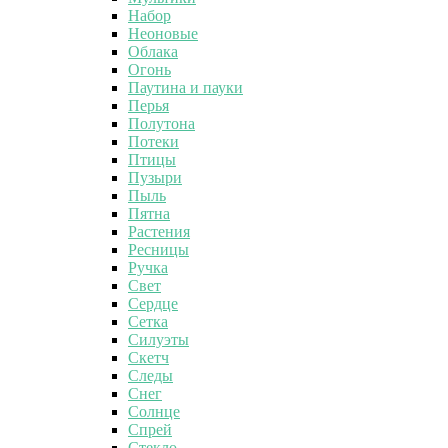
Набор
Неоновые
Облака
Огонь
Паутина и пауки
Перья
Полутона
Потеки
Птицы
Пузыри
Пыль
Пятна
Растения
Ресницы
Ручка
Свет
Сердце
Сетка
Силуэты
Скетч
Следы
Снег
Солнце
Спрей
Стекло