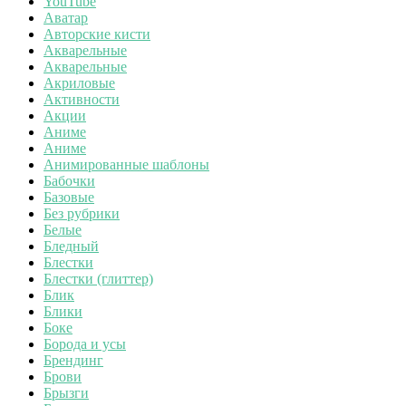
YouTube
Аватар
Авторские кисти
Акварельные
Акварельные
Акриловые
Активности
Акции
Аниме
Аниме
Анимированные шаблоны
Бабочки
Базовые
Без рубрики
Белые
Бледный
Блестки
Блестки (глиттер)
Блик
Блики
Боке
Борода и усы
Брендинг
Брови
Брызги