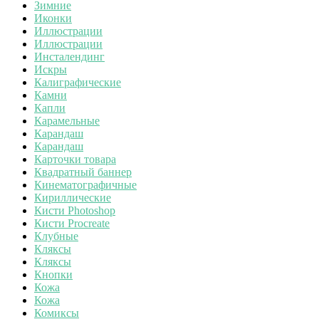
Зимние
Иконки
Иллюстрации
Иллюстрации
Инсталендинг
Искры
Калиграфические
Камни
Капли
Карамельные
Карандаш
Карандаш
Карточки товара
Квадратный баннер
Кинематографичные
Кириллические
Кисти Photoshop
Кисти Procreate
Клубные
Кляксы
Кляксы
Кнопки
Кожа
Кожа
Комиксы