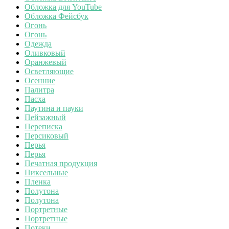
Обложка для YouTube
Обложка Фейсбук
Огонь
Огонь
Одежда
Оливковый
Оранжевый
Осветляющие
Осенние
Палитра
Пасха
Паутина и пауки
Пейзажный
Переписка
Персиковый
Перья
Перья
Печатная продукция
Пиксельные
Пленка
Полутона
Полутона
Портретные
Портретные
Потеки