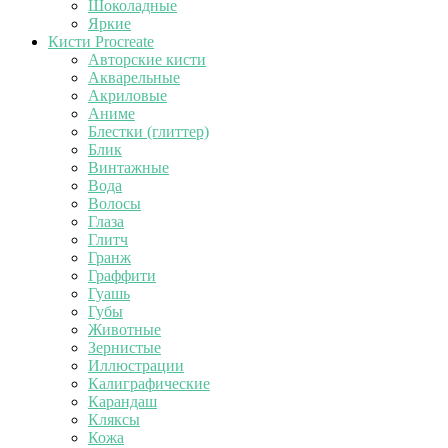
Шоколадные
Яркие
Кисти Procreate
Авторские кисти
Акварельные
Акриловые
Аниме
Блестки (глиттер)
Блик
Винтажные
Вода
Волосы
Глаза
Глитч
Гранж
Граффити
Гуашь
Губы
Животные
Зернистые
Иллюстрации
Калиграфические
Карандаш
Кляксы
Кожа