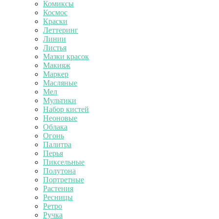
Комиксы
Космос
Краски
Леттеринг
Линии
Листья
Мазки красок
Макияж
Маркер
Масляные
Мел
Мультики
Набор кистей
Неоновые
Облака
Огонь
Палитра
Перья
Пиксельные
Полутона
Портретные
Растения
Ресницы
Ретро
Ручка