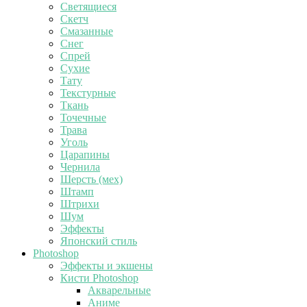
Светящиеся
Скетч
Смазанные
Снег
Спрей
Сухие
Тату
Текстурные
Ткань
Точечные
Трава
Уголь
Царапины
Чернила
Шерсть (мех)
Штамп
Штрихи
Шум
Эффекты
Японский стиль
Photoshop
Эффекты и экшены
Кисти Photoshop
Акварельные
Аниме