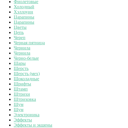
Фиолетовые
Холодный
Хэллоуин
Царапины
Царапины
Цветы
Цепь
Череп
Черная пятница
Чернила
Чернила
Черно-белые
Шары
Шерсть
Шерсть (мех)
Шоколадные
Шрифты
Штамп
Штрихи
Штриховка
Шум
Шум
Электроника
Эффекты
Эффекты и экшены