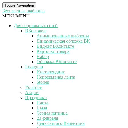
Toggle Navigation
Бесплатные шаблоны
MENU
MENU
Для социальных сетей
ВКонтакте
Анимированные шаблоны
Динамическая обложка ВК
Виджет ВКонтакте
Карточки товара
Набор
Обложка ВКонтакте
Instagram
Инсталендинг
Непрерывная лента
Stories
YouTube
Акции
Праздники
Пасха
1 мая
Черная пятница
23 февраля
День святого Валентина