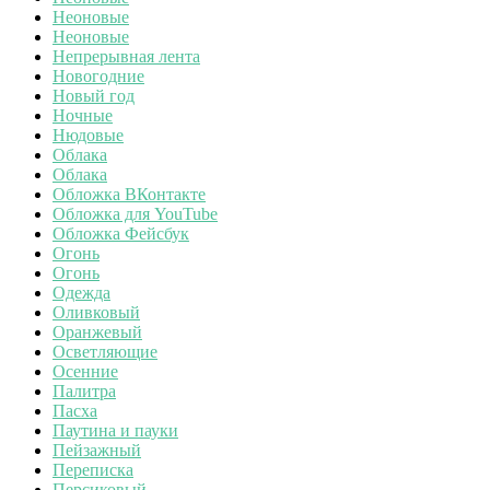
Неоновые
Неоновые
Непрерывная лента
Новогодние
Новый год
Ночные
Нюдовые
Облака
Облака
Обложка ВКонтакте
Обложка для YouTube
Обложка Фейсбук
Огонь
Огонь
Одежда
Оливковый
Оранжевый
Осветляющие
Осенние
Палитра
Пасха
Паутина и пауки
Пейзажный
Переписка
Персиковый