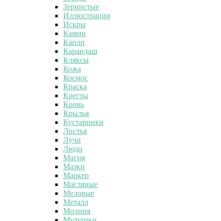
Зернистые
Иллюстрации
Искры
Камни
Капли
Карандаш
Кляксы
Кожа
Космос
Краска
Кресты
Кровь
Крылья
Кустарники
Листья
Лучи
Люди
Магия
Мазки
Маркер
Масляные
Меловые
Металл
Молния
Мультики