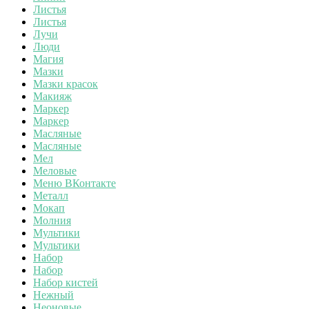
Листья
Листья
Лучи
Люди
Магия
Мазки
Мазки красок
Макияж
Маркер
Маркер
Масляные
Масляные
Мел
Меловые
Меню ВКонтакте
Металл
Мокап
Молния
Мультики
Мультики
Набор
Набор
Набор кистей
Нежный
Неоновые