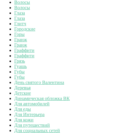
Волосы
Волосы
Глаза
Глаза
Глитч
Городские
Горы
Гранж
Гранж
Граффити
Граффити
Грязь
Гуашь
Губы
Губы
День святого Валентина
Деревья
Детские
Динамическая обложка ВК
Для автомобилей
Для еды
Для Интерьера
Для кожи
Для путешествий
Для социальных сетей