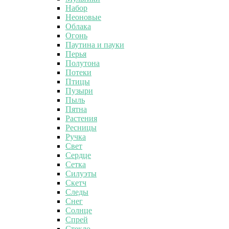
Набор
Неоновые
Облака
Огонь
Паутина и пауки
Перья
Полутона
Потеки
Птицы
Пузыри
Пыль
Пятна
Растения
Ресницы
Ручка
Свет
Сердце
Сетка
Силуэты
Скетч
Следы
Снег
Солнце
Спрей
Стекло