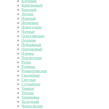
Клубные
Коричневый
Красный
Летние
Нежный
Неоновые
Новогодние
Ночные
Осветляющие
Осенние
Пейзажный
Персиковый
Пленка
Портретные
Ретро
Розовые
Романтические
Свадебные
Светлые
Студийные
Темные
Теплые
Тонировка
Холодный
Черно-белые