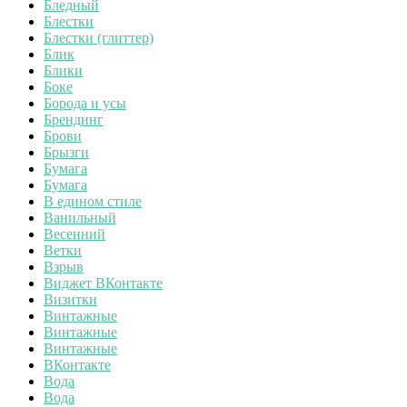
Бледный
Блестки
Блестки (глиттер)
Блик
Блики
Боке
Борода и усы
Брендинг
Брови
Брызги
Бумага
Бумага
В едином стиле
Ванильный
Весенний
Ветки
Взрыв
Виджет ВКонтакте
Визитки
Винтажные
Винтажные
Винтажные
ВКонтакте
Вода
Вода