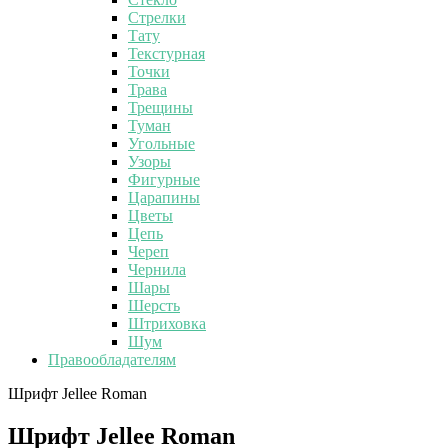
Стрелки
Тату
Текстурная
Точки
Трава
Трещины
Туман
Угольные
Узоры
Фигурные
Царапины
Цветы
Цепь
Череп
Чернила
Шары
Шерсть
Штриховка
Шум
Правообладателям
Шрифт Jellee Roman
Шрифт Jellee Roman