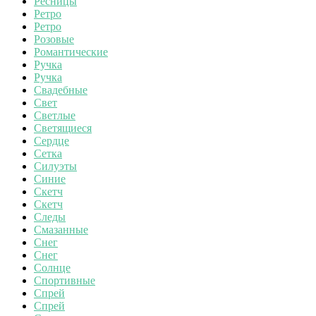
Ресницы
Ретро
Ретро
Розовые
Романтические
Ручка
Ручка
Свадебные
Свет
Светлые
Светящиеся
Сердце
Сетка
Силуэты
Синие
Скетч
Скетч
Следы
Смазанные
Снег
Снег
Солнце
Спортивные
Спрей
Спрей