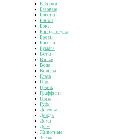
Бабочки
Базовые
Блестки
Блики
Боке
Борода и усы
Брови
Брызги
Бумага
Ветки
Взрыв
Вода
Волосы
Глаза
Горы
Гранж
Граффити
Грязь
Губы
Деревья
Дождь
Дома
Дым
Животные
Звезды