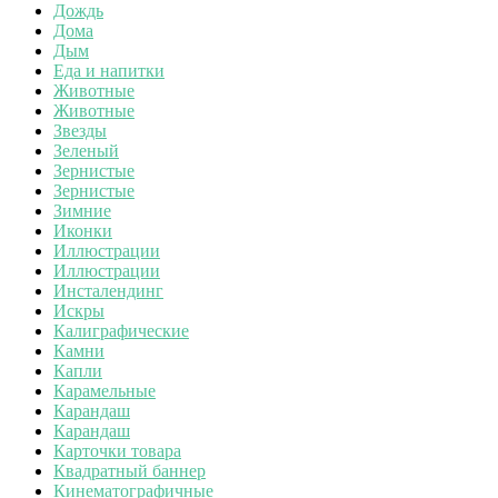
Дождь
Дома
Дым
Еда и напитки
Животные
Животные
Звезды
Зеленый
Зернистые
Зернистые
Зимние
Иконки
Иллюстрации
Иллюстрации
Инсталендинг
Искры
Калиграфические
Камни
Капли
Карамельные
Карандаш
Карандаш
Карточки товара
Квадратный баннер
Кинематографичные