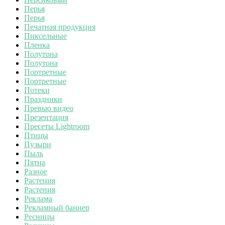
Перья
Перья
Печатная продукция
Пиксельные
Пленка
Полутона
Полутона
Портретные
Портретные
Потеки
Праздники
Превью видео
Презентация
Пресеты Lightroom
Птицы
Пузыри
Пыль
Пятна
Разное
Растения
Растения
Реклама
Рекламный баннер
Ресницы