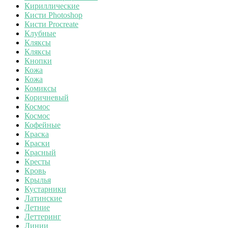
Кириллические
Кисти Photoshop
Кисти Procreate
Клубные
Кляксы
Кляксы
Кнопки
Кожа
Кожа
Комиксы
Коричневый
Космос
Космос
Кофейные
Краска
Краски
Красный
Кресты
Кровь
Крылья
Кустарники
Латинские
Летние
Леттеринг
Линии