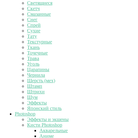
Светящиеся
Скетч
Смазанные
Снег
Спрей
Сухие
Тату
Текстурные
Ткань
Точечные
Трава
Уголь
Царапины
Чернила
Шерсть (мех)
Штамп
Штрихи
Шум
Эффекты
Японский стиль
Photoshop
Эффекты и экшены
Кисти Photoshop
Акварельные
Аниме