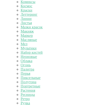
Комиксы
Космос
Краски
Леттеринг
Линии
Листья
Мазки красок
Макияж
Маркер
Масляные
Мел
Мультики
Набор кистей
Неоновые
Облака
Огонь
Палитра
Перья
Пиксельные
Полутона
Портретные
Растения
Ресницы
Ретро
Ручка