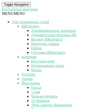
Toggle Navigation
Бесплатные шаблоны
MENU
MENU
Для социальных сетей
ВКонтакте
Анимированные шаблоны
Динамическая обложка ВК
Виджет ВКонтакте
Карточки товара
Набор
Обложка ВКонтакте
Instagram
Инсталендинг
Непрерывная лента
Stories
YouTube
Акции
Праздники
Пасха
1 мая
Черная пятница
23 февраля
День святого Валентина