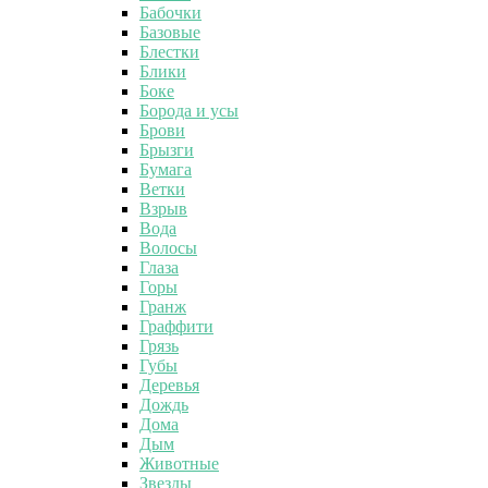
Бабочки
Базовые
Блестки
Блики
Боке
Борода и усы
Брови
Брызги
Бумага
Ветки
Взрыв
Вода
Волосы
Глаза
Горы
Гранж
Граффити
Грязь
Губы
Деревья
Дождь
Дома
Дым
Животные
Звезды