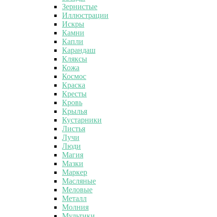
Зернистые
Иллюстрации
Искры
Камни
Капли
Карандаш
Кляксы
Кожа
Космос
Краска
Кресты
Кровь
Крылья
Кустарники
Листья
Лучи
Люди
Магия
Мазки
Маркер
Масляные
Меловые
Металл
Молния
Мультики