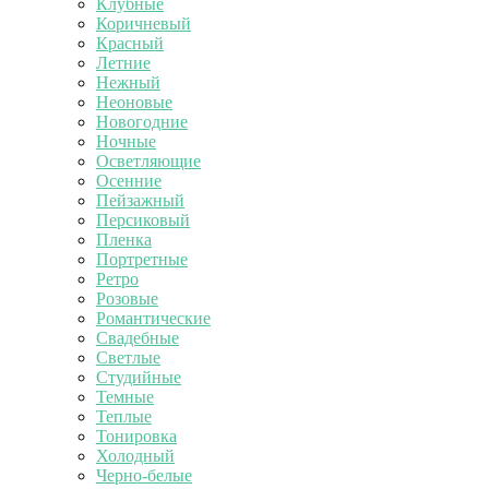
Клубные
Коричневый
Красный
Летние
Нежный
Неоновые
Новогодние
Ночные
Осветляющие
Осенние
Пейзажный
Персиковый
Пленка
Портретные
Ретро
Розовые
Романтические
Свадебные
Светлые
Студийные
Темные
Теплые
Тонировка
Холодный
Черно-белые