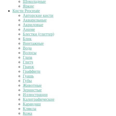
Шоколадные
Яркие
Кисти Procreate
Авторские кисти
Акварельные
Акриловые
Аниме
Блестки (глиттер)
Блик
Винтажные
Вода
Волосы
Глаза
Глитч
Гранж
Граффити
Гуашь
Губы
Животные
Зернистые
Иллюстрации
Калиграфические
Карандаш
Кляксы
Кожа