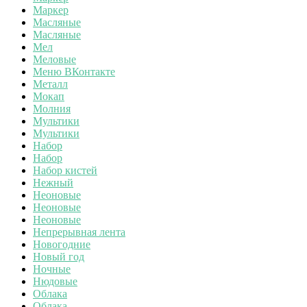
Маркер
Масляные
Масляные
Мел
Меловые
Меню ВКонтакте
Металл
Мокап
Молния
Мультики
Мультики
Набор
Набор
Набор кистей
Нежный
Неоновые
Неоновые
Неоновые
Непрерывная лента
Новогодние
Новый год
Ночные
Нюдовые
Облака
Облака