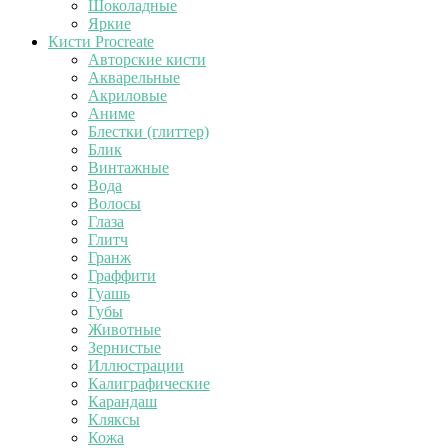
Шоколадные
Яркие
Кисти Procreate
Авторские кисти
Акварельные
Акриловые
Аниме
Блестки (глиттер)
Блик
Винтажные
Вода
Волосы
Глаза
Глитч
Гранж
Граффити
Гуашь
Губы
Животные
Зернистые
Иллюстрации
Калиграфические
Карандаш
Кляксы
Кожа