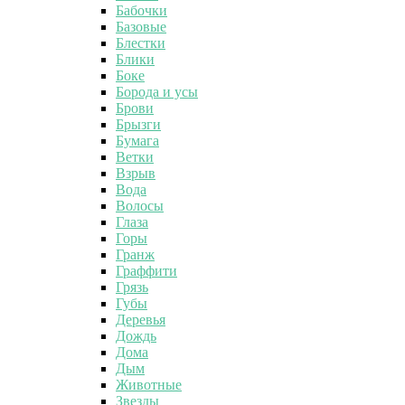
Бабочки
Базовые
Блестки
Блики
Боке
Борода и усы
Брови
Брызги
Бумага
Ветки
Взрыв
Вода
Волосы
Глаза
Горы
Гранж
Граффити
Грязь
Губы
Деревья
Дождь
Дома
Дым
Животные
Звезды