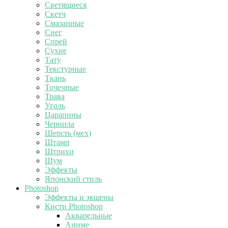
Светящиеся
Скетч
Смазанные
Снег
Спрей
Сухие
Тату
Текстурные
Ткань
Точечные
Трава
Уголь
Царапины
Чернила
Шерсть (мех)
Штамп
Штрихи
Шум
Эффекты
Японский стиль
Photoshop
Эффекты и экшены
Кисти Photoshop
Акварельные
Аниме