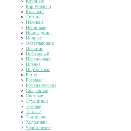
Клубные
Коричневый
Красный
Летние
Нежный
Неоновые
Новогодние
Ночные
Осветляющие
Осенние
Пейзажный
Персиковый
Пленка
Портретные
Ретро
Розовые
Романтические
Свадебные
Светлые
Студийные
Темные
Теплые
Тонировка
Холодный
Черно-белые