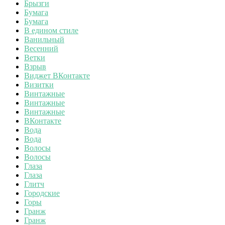
Брызги
Бумага
Бумага
В едином стиле
Ванильный
Весенний
Ветки
Взрыв
Виджет ВКонтакте
Визитки
Винтажные
Винтажные
Винтажные
ВКонтакте
Вода
Вода
Волосы
Волосы
Глаза
Глаза
Глитч
Городские
Горы
Гранж
Гранж