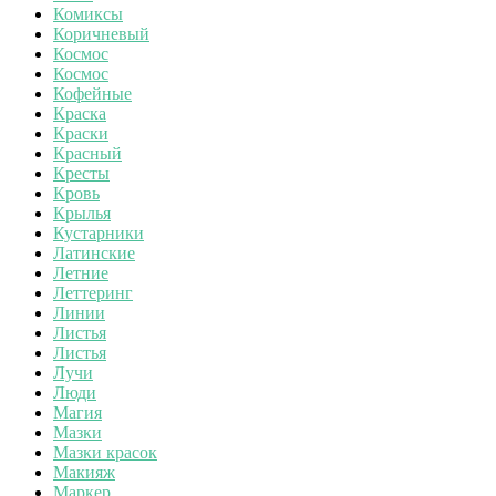
Комиксы
Коричневый
Космос
Космос
Кофейные
Краска
Краски
Красный
Кресты
Кровь
Крылья
Кустарники
Латинские
Летние
Леттеринг
Линии
Листья
Листья
Лучи
Люди
Магия
Мазки
Мазки красок
Макияж
Маркер