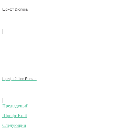
Шрифт Dionisia
Шрифт Jellee Roman
Навигация
Предыдущий
по
Шрифт Krait
записям
Следующий