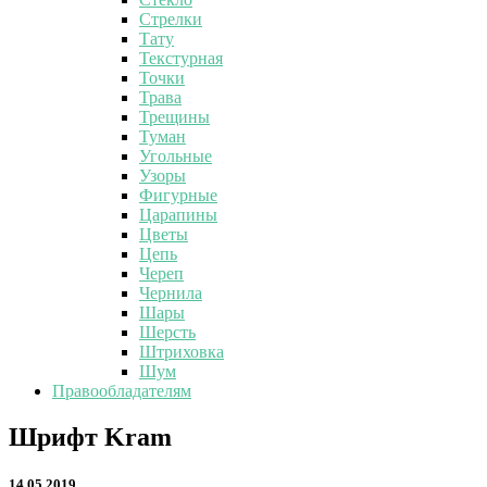
Стрелки
Тату
Текстурная
Точки
Трава
Трещины
Туман
Угольные
Узоры
Фигурные
Царапины
Цветы
Цепь
Череп
Чернила
Шары
Шерсть
Штриховка
Шум
Правообладателям
Шрифт
Шрифт Kram
Kram
14.05.2019