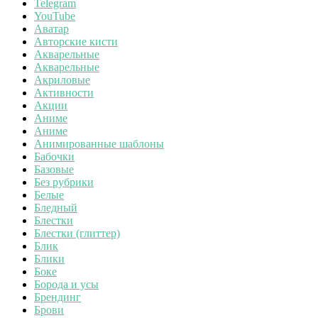
Telegram
YouTube
Аватар
Авторские кисти
Акварельные
Акварельные
Акриловые
Активности
Акции
Аниме
Аниме
Анимированные шаблоны
Бабочки
Базовые
Без рубрики
Белые
Бледный
Блестки
Блестки (глиттер)
Блик
Блики
Боке
Борода и усы
Брендинг
Брови