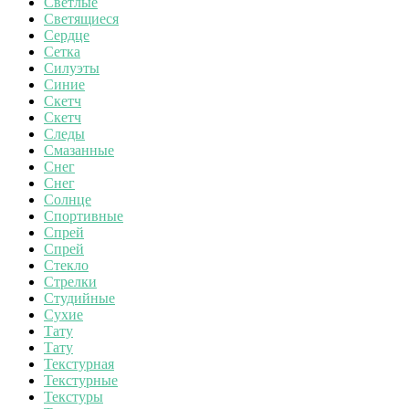
Светлые
Светящиеся
Сердце
Сетка
Силуэты
Синие
Скетч
Скетч
Следы
Смазанные
Снег
Снег
Солнце
Спортивные
Спрей
Спрей
Стекло
Стрелки
Студийные
Сухие
Тату
Тату
Текстурная
Текстурные
Текстуры