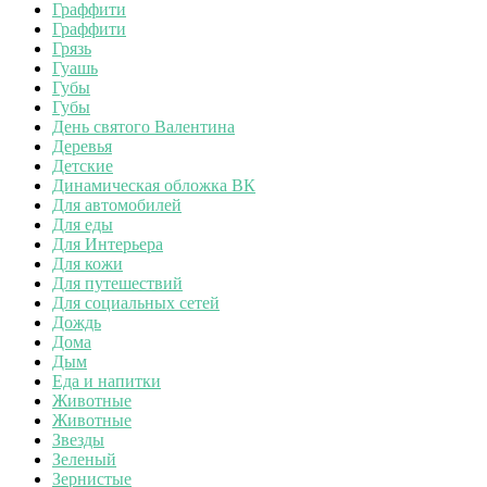
Граффити
Граффити
Грязь
Гуашь
Губы
Губы
День святого Валентина
Деревья
Детские
Динамическая обложка ВК
Для автомобилей
Для еды
Для Интерьера
Для кожи
Для путешествий
Для социальных сетей
Дождь
Дома
Дым
Еда и напитки
Животные
Животные
Звезды
Зеленый
Зернистые