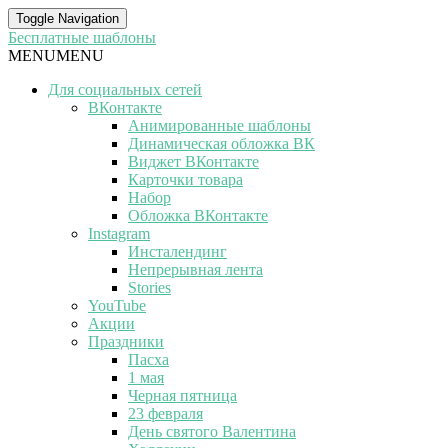
Toggle Navigation
Бесплатные шаблоны
MENU
MENU
Для социальных сетей
ВКонтакте
Анимированные шаблоны
Динамическая обложка ВК
Виджет ВКонтакте
Карточки товара
Набор
Обложка ВКонтакте
Instagram
Инсталендинг
Непрерывная лента
Stories
YouTube
Акции
Праздники
Пасха
1 мая
Черная пятница
23 февраля
День святого Валентина