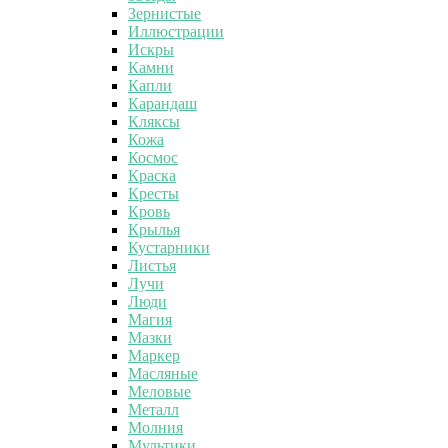
Зернистые
Иллюстрации
Искры
Камни
Капли
Карандаш
Кляксы
Кожа
Космос
Краска
Кресты
Кровь
Крылья
Кустарники
Листья
Лучи
Люди
Магия
Мазки
Маркер
Масляные
Меловые
Металл
Молния
Мультики