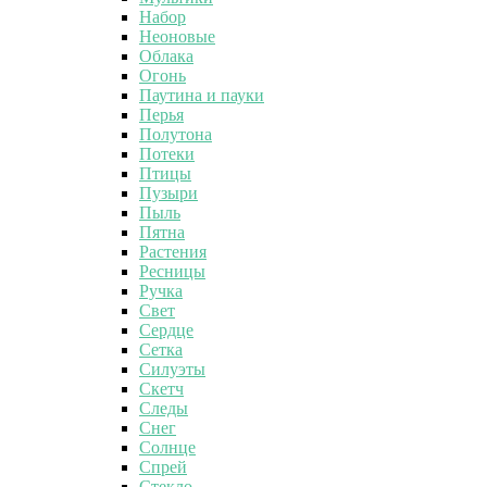
Набор
Неоновые
Облака
Огонь
Паутина и пауки
Перья
Полутона
Потеки
Птицы
Пузыри
Пыль
Пятна
Растения
Ресницы
Ручка
Свет
Сердце
Сетка
Силуэты
Скетч
Следы
Снег
Солнце
Спрей
Стекло