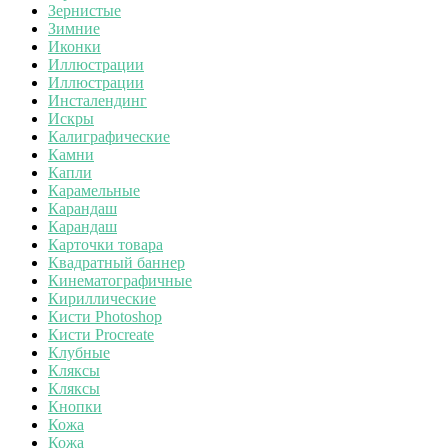
Зернистые
Зимние
Иконки
Иллюстрации
Иллюстрации
Инсталендинг
Искры
Калиграфические
Камни
Капли
Карамельные
Карандаш
Карандаш
Карточки товара
Квадратный баннер
Кинематографичные
Кириллические
Кисти Photoshop
Кисти Procreate
Клубные
Кляксы
Кляксы
Кнопки
Кожа
Кожа