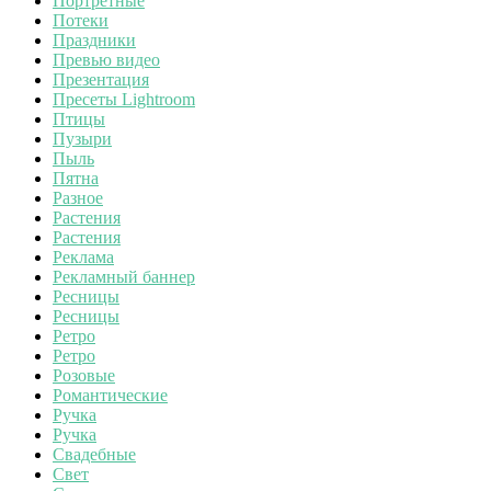
Портретные
Потеки
Праздники
Превью видео
Презентация
Пресеты Lightroom
Птицы
Пузыри
Пыль
Пятна
Разное
Растения
Растения
Реклама
Рекламный баннер
Ресницы
Ресницы
Ретро
Ретро
Розовые
Романтические
Ручка
Ручка
Свадебные
Свет