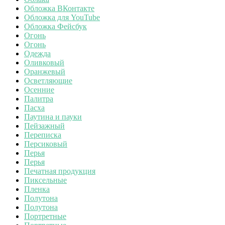
Обложка ВКонтакте
Обложка для YouTube
Обложка Фейсбук
Огонь
Огонь
Одежда
Оливковый
Оранжевый
Осветляющие
Осенние
Палитра
Пасха
Паутина и пауки
Пейзажный
Переписка
Персиковый
Перья
Перья
Печатная продукция
Пиксельные
Пленка
Полутона
Полутона
Портретные