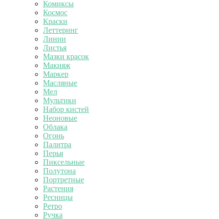
Комиксы
Космос
Краски
Леттеринг
Линии
Листья
Мазки красок
Макияж
Маркер
Масляные
Мел
Мультики
Набор кистей
Неоновые
Облака
Огонь
Палитра
Перья
Пиксельные
Полутона
Портретные
Растения
Ресницы
Ретро
Ручка