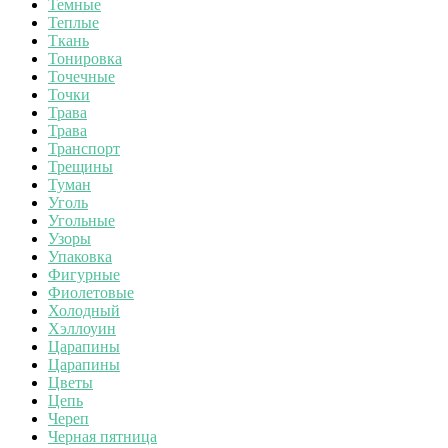
Темные
Теплые
Ткань
Тонировка
Точечные
Точки
Трава
Трава
Транспорт
Трещины
Туман
Уголь
Угольные
Узоры
Упаковка
Фигурные
Фиолетовые
Холодный
Хэллоуин
Царапины
Царапины
Цветы
Цепь
Череп
Черная пятница