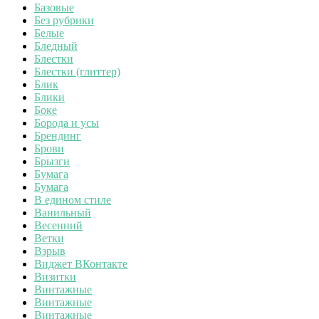
Базовые
Без рубрики
Белые
Бледный
Блестки
Блестки (глиттер)
Блик
Блики
Боке
Борода и усы
Брендинг
Брови
Брызги
Бумага
Бумага
В едином стиле
Ванильный
Весенний
Ветки
Взрыв
Виджет ВКонтакте
Визитки
Винтажные
Винтажные
Винтажные