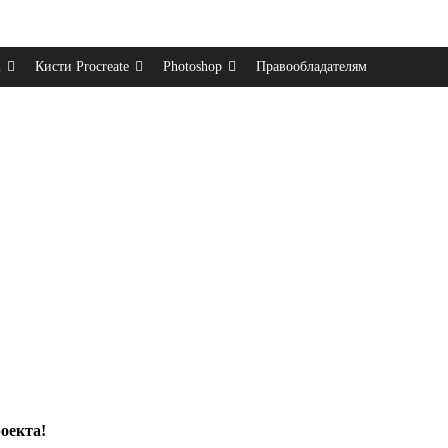
m
Кисти Procreate
Photoshop
Правообладателям
оекта!