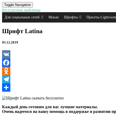
Toggle Navigation
Бесплатные шаблоны
Для социальных сетей
Мокап
Шрифты
Пресеты Lightroo
Шрифт
Шрифт Latina
Latina
05.12.2019
VK
Facebook
Odnoklassniki
Telegram
Отправить
Каждый день готовим для вас лучшие материалы.
Очень надеемся на вашу помощь в поддержке и развитии пр