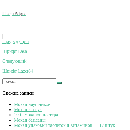
Шрифт Soigne
Навигация
Предыдущий
по
Шрифт Lash
записям
Следующий
Шрифт Lazer84
Искать:
Найти
Свежие записи
Мокап наушников
Мокап капсул
100+ мокапов постера
Мокап банданы
Мокап упаковки таблеток и витаминов — 17 штук