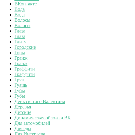
ВКонтакте
Вода
Вода
Волосы
Волосы
Глаза
Глаза
Глитч
Городские
Горы
Гранж
Гранж
Граффити
Граффити
Грязь
Гуашь
Губы
Губы
День святого Валентина
Деревья
Детские
Динамическая обложка ВК
Для автомобилей
Для еды
Для Интерьера