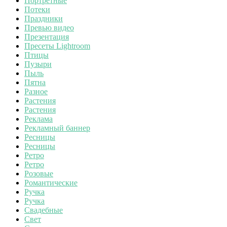
Портретные
Потеки
Праздники
Превью видео
Презентация
Пресеты Lightroom
Птицы
Пузыри
Пыль
Пятна
Разное
Растения
Растения
Реклама
Рекламный баннер
Ресницы
Ресницы
Ретро
Ретро
Розовые
Романтические
Ручка
Ручка
Свадебные
Свет