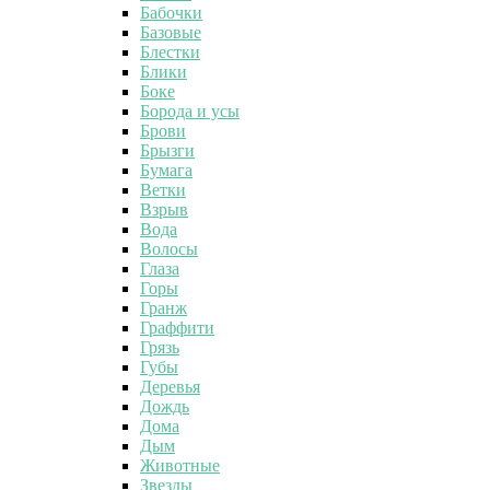
Бабочки
Базовые
Блестки
Блики
Боке
Борода и усы
Брови
Брызги
Бумага
Ветки
Взрыв
Вода
Волосы
Глаза
Горы
Гранж
Граффити
Грязь
Губы
Деревья
Дождь
Дома
Дым
Животные
Звезды