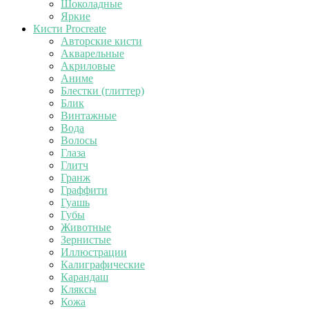
Шоколадные
Яркие
Кисти Procreate
Авторские кисти
Акварельные
Акриловые
Аниме
Блестки (глиттер)
Блик
Винтажные
Вода
Волосы
Глаза
Глитч
Гранж
Граффити
Гуашь
Губы
Животные
Зернистые
Иллюстрации
Калиграфические
Карандаш
Кляксы
Кожа