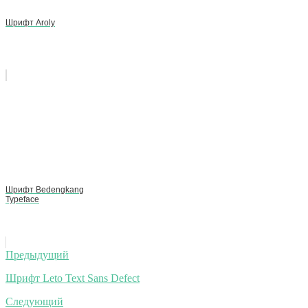
Шрифт Aroly
Шрифт Bedengkang
Typeface
Навигация
Предыдущий
по
Шрифт Leto Text Sans Defect
записям
Следующий