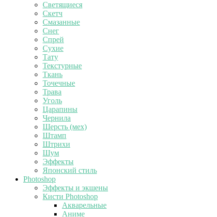
Светящиеся
Скетч
Смазанные
Снег
Спрей
Сухие
Тату
Текстурные
Ткань
Точечные
Трава
Уголь
Царапины
Чернила
Шерсть (мех)
Штамп
Штрихи
Шум
Эффекты
Японский стиль
Photoshop
Эффекты и экшены
Кисти Photoshop
Акварельные
Аниме