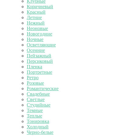
Клубные
Коричневый
Красный
Летние
Нежный
Неоновые
Новогодние
Ночные
Осветляющие
Осенние
Пейзажный
Персиковый
Пленка
Портретные
Ретро
Розовые
Романтические
Свадебные
Светлые
Студийные
Темные
Теплые
Тонировка
Холодный
Черно-белые