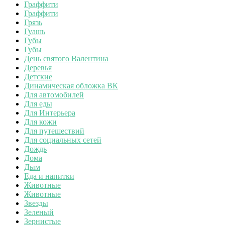
Граффити
Граффити
Грязь
Гуашь
Губы
Губы
День святого Валентина
Деревья
Детские
Динамическая обложка ВК
Для автомобилей
Для еды
Для Интерьера
Для кожи
Для путешествий
Для социальных сетей
Дождь
Дома
Дым
Еда и напитки
Животные
Животные
Звезды
Зеленый
Зернистые