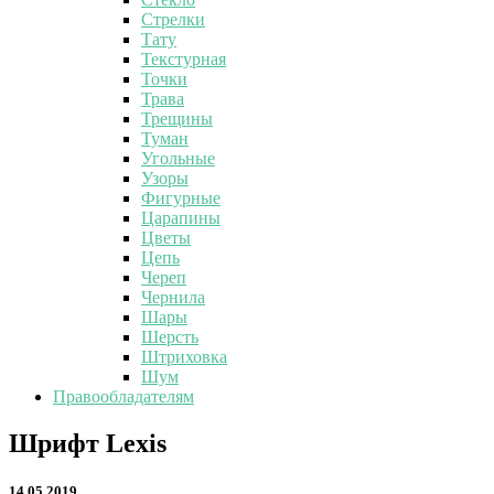
Стрелки
Тату
Текстурная
Точки
Трава
Трещины
Туман
Угольные
Узоры
Фигурные
Царапины
Цветы
Цепь
Череп
Чернила
Шары
Шерсть
Штриховка
Шум
Правообладателям
Шрифт
Шрифт Lexis
Lexis
14.05.2019