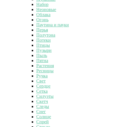
Набор
Неоновые
Облака
Огонь
Паутина и пауки
Перья
Полутона
Потеки
Птицы
Пузыри
Пыль
Пятна
Растения
Ресницы
Ручка
Свет
Сердце
Сетка
Силуэты
Скетч
Следы
Снег
Солнце
Спрей
Стекло