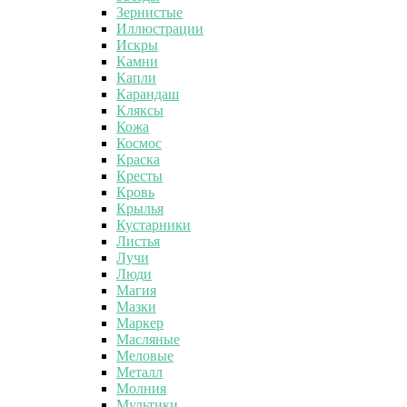
Зернистые
Иллюстрации
Искры
Камни
Капли
Карандаш
Кляксы
Кожа
Космос
Краска
Кресты
Кровь
Крылья
Кустарники
Листья
Лучи
Люди
Магия
Мазки
Маркер
Масляные
Меловые
Металл
Молния
Мультики