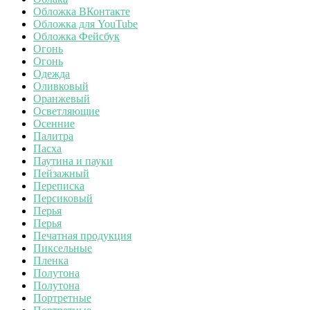
Обложка ВКонтакте
Обложка для YouTube
Обложка Фейсбук
Огонь
Огонь
Одежда
Оливковый
Оранжевый
Осветляющие
Осенние
Палитра
Пасха
Паутина и пауки
Пейзажный
Переписка
Персиковый
Перья
Перья
Печатная продукция
Пиксельные
Пленка
Полутона
Полутона
Портретные