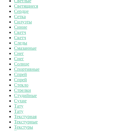
Светлые
Светящиеся
Сердце
Сетка
Силуэты
Синие
Скетч
Скетч
Следы
Смазанные
Снег
Снег
Солнце
Спортивные
Спрей
Спрей
Стекло
Стрелки
Студийные
Сухие
Тату
Тату
Текстурная
Текстурные
Текстуры