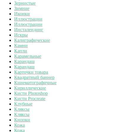
Зернистые
Зимние
Иконки
Иллюстрации
Иллюстрации
Инсталендинг
Искры
Калиграфические
Камни
Капли
Карамельные
Карандаш
Карандаш
Карточки товара
Квадратный баннер
Кинематографичные
Кириллические
Кисти Photoshop
Кисти Procreate
Клубные
Кляксы
Кляксы
Кнопки
Кожа
Кожа