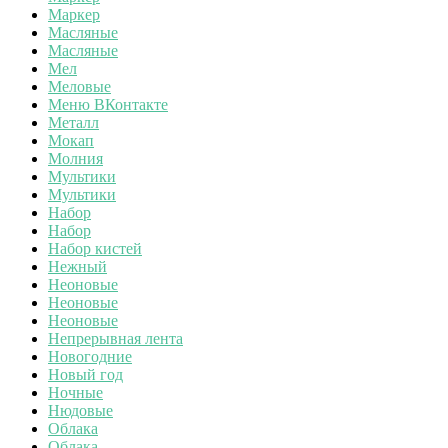
Маркер
Масляные
Масляные
Мел
Меловые
Меню ВКонтакте
Металл
Мокап
Молния
Мультики
Мультики
Набор
Набор
Набор кистей
Нежный
Неоновые
Неоновые
Неоновые
Непрерывная лента
Новогодние
Новый год
Ночные
Нюдовые
Облака
Облака