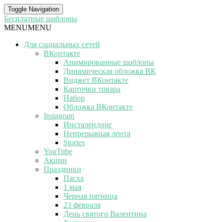
Toggle Navigation
Бесплатные шаблоны
MENU
MENU
Для социальных сетей
ВКонтакте
Анимированные шаблоны
Динамическая обложка ВК
Виджет ВКонтакте
Карточки товара
Набор
Обложка ВКонтакте
Instagram
Инсталендинг
Непрерывная лента
Stories
YouTube
Акции
Праздники
Пасха
1 мая
Черная пятница
23 февраля
День святого Валентина