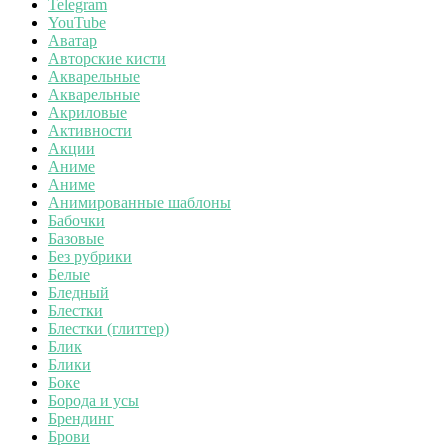
Telegram
YouTube
Аватар
Авторские кисти
Акварельные
Акварельные
Акриловые
Активности
Акции
Аниме
Аниме
Анимированные шаблоны
Бабочки
Базовые
Без рубрики
Белые
Бледный
Блестки
Блестки (глиттер)
Блик
Блики
Боке
Борода и усы
Брендинг
Брови