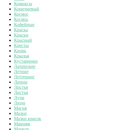
Комиксы
Коричневый
Космос
Космос
Кофейные
Краска
Краски
Красный
Кресты
Кровь
Крылья
Кустарники
Латинские
Летние
Леттеринг
Линии
Листья
Листья
Лучи
Люди
Магия
Мазки
Мазки красок
Макияж
Маркер