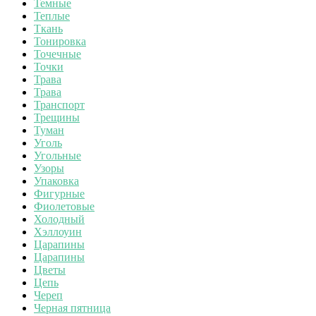
Темные
Теплые
Ткань
Тонировка
Точечные
Точки
Трава
Трава
Транспорт
Трещины
Туман
Уголь
Угольные
Узоры
Упаковка
Фигурные
Фиолетовые
Холодный
Хэллоуин
Царапины
Царапины
Цветы
Цепь
Череп
Черная пятница