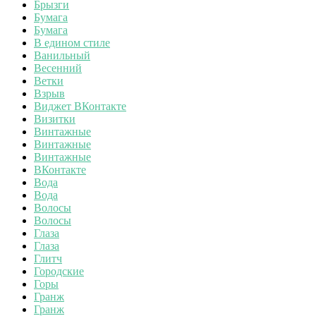
Брызги
Бумага
Бумага
В едином стиле
Ванильный
Весенний
Ветки
Взрыв
Виджет ВКонтакте
Визитки
Винтажные
Винтажные
Винтажные
ВКонтакте
Вода
Вода
Волосы
Волосы
Глаза
Глаза
Глитч
Городские
Горы
Гранж
Гранж