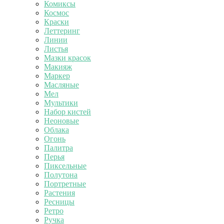
Комиксы
Космос
Краски
Леттеринг
Линии
Листья
Мазки красок
Макияж
Маркер
Масляные
Мел
Мультики
Набор кистей
Неоновые
Облака
Огонь
Палитра
Перья
Пиксельные
Полутона
Портретные
Растения
Ресницы
Ретро
Ручка