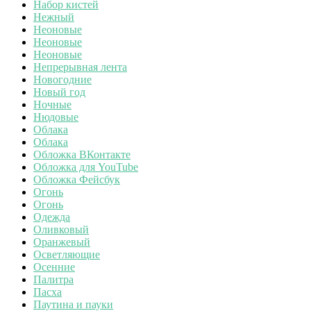
Набор кистей
Нежный
Неоновые
Неоновые
Неоновые
Непрерывная лента
Новогодние
Новый год
Ночные
Нюдовые
Облака
Облака
Обложка ВКонтакте
Обложка для YouTube
Обложка Фейсбук
Огонь
Огонь
Одежда
Оливковый
Оранжевый
Осветляющие
Осенние
Палитра
Пасха
Паутина и пауки