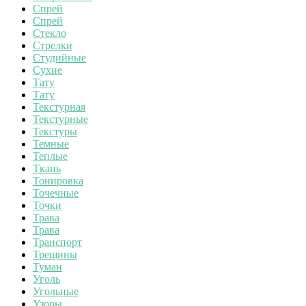
Спрей
Спрей
Стекло
Стрелки
Студийные
Сухие
Тату
Тату
Текстурная
Текстурные
Текстуры
Темные
Теплые
Ткань
Тонировка
Точечные
Точки
Трава
Трава
Транспорт
Трещины
Туман
Уголь
Угольные
Узоры