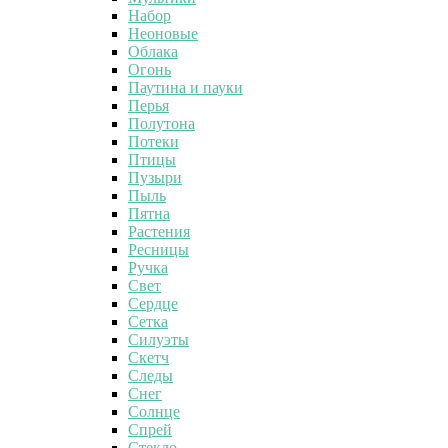
Набор
Неоновые
Облака
Огонь
Паутина и пауки
Перья
Полутона
Потеки
Птицы
Пузыри
Пыль
Пятна
Растения
Ресницы
Ручка
Свет
Сердце
Сетка
Силуэты
Скетч
Следы
Снег
Солнце
Спрей
Стекло