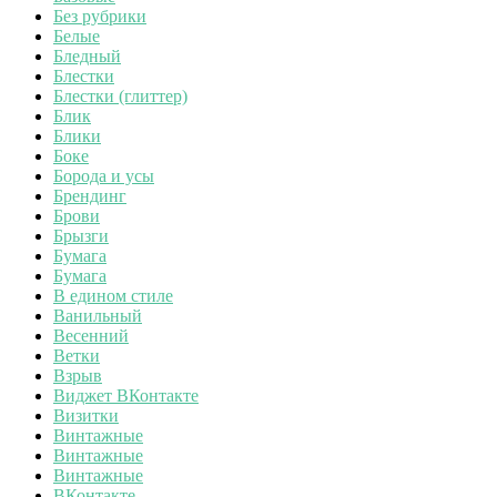
Без рубрики
Белые
Бледный
Блестки
Блестки (глиттер)
Блик
Блики
Боке
Борода и усы
Брендинг
Брови
Брызги
Бумага
Бумага
В едином стиле
Ванильный
Весенний
Ветки
Взрыв
Виджет ВКонтакте
Визитки
Винтажные
Винтажные
Винтажные
ВКонтакте