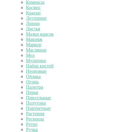
Комиксы
Космос
Краски
Леттеринг
Линии
Листья
Мазки красок
Макияж
Маркер
Масляные
Мел
Мультики
Набор кистей
Неоновые
Облака
Огонь
Палитра
Перья
Пиксельные
Полутона
Портретные
Растения
Ресницы
Ретро
Ручка