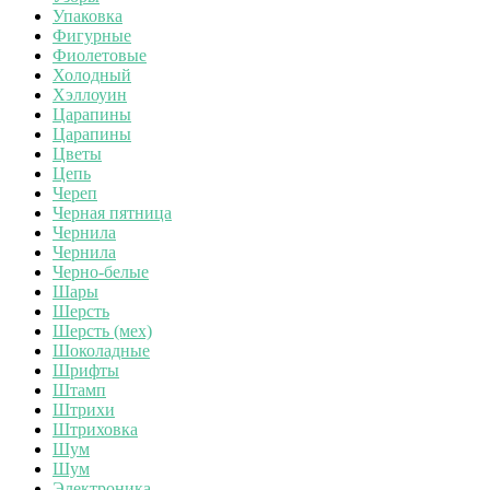
Упаковка
Фигурные
Фиолетовые
Холодный
Хэллоуин
Царапины
Царапины
Цветы
Цепь
Череп
Черная пятница
Чернила
Чернила
Черно-белые
Шары
Шерсть
Шерсть (мех)
Шоколадные
Шрифты
Штамп
Штрихи
Штриховка
Шум
Шум
Электроника