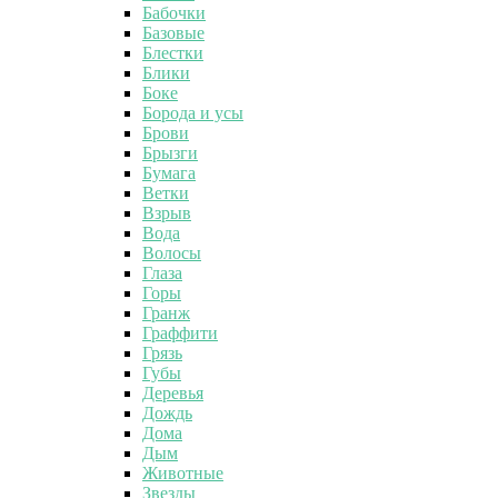
Бабочки
Базовые
Блестки
Блики
Боке
Борода и усы
Брови
Брызги
Бумага
Ветки
Взрыв
Вода
Волосы
Глаза
Горы
Гранж
Граффити
Грязь
Губы
Деревья
Дождь
Дома
Дым
Животные
Звезды