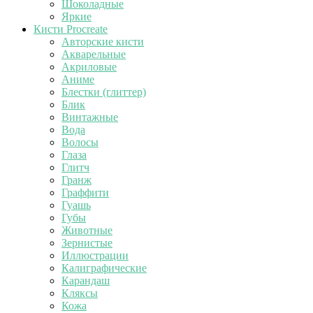
Шоколадные
Яркие
Кисти Procreate
Авторские кисти
Акварельные
Акриловые
Аниме
Блестки (глиттер)
Блик
Винтажные
Вода
Волосы
Глаза
Глитч
Гранж
Граффити
Гуашь
Губы
Животные
Зернистые
Иллюстрации
Калиграфические
Карандаш
Кляксы
Кожа