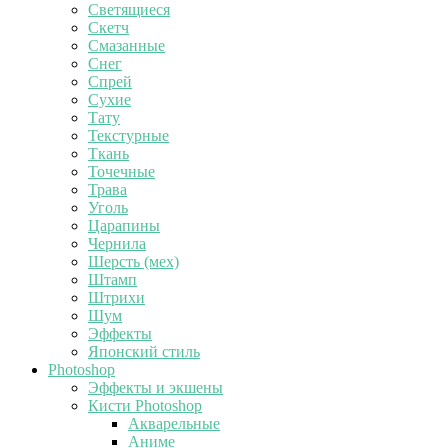
Светящиеся
Скетч
Смазанные
Снег
Спрей
Сухие
Тату
Текстурные
Ткань
Точечные
Трава
Уголь
Царапины
Чернила
Шерсть (мех)
Штамп
Штрихи
Шум
Эффекты
Японский стиль
Photoshop
Эффекты и экшены
Кисти Photoshop
Акварельные
Аниме