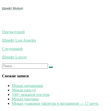
Шрифт Modum
Навигация
Предыдущий
по
Шрифт Lost Angeles
записям
Следующий
Шрифт Louvre
Искать:
Найти
Свежие записи
Мокап наушников
Мокап капсул
100+ мокапов постера
Мокап банданы
Мокап упаковки таблеток и витаминов — 17 штук