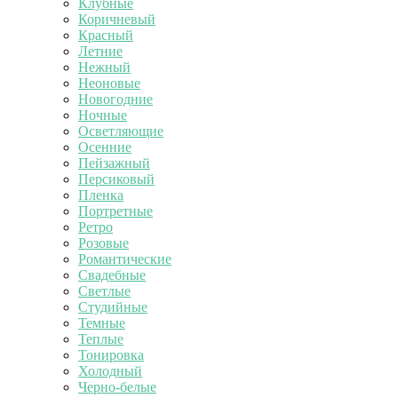
Клубные
Коричневый
Красный
Летние
Нежный
Неоновые
Новогодние
Ночные
Осветляющие
Осенние
Пейзажный
Персиковый
Пленка
Портретные
Ретро
Розовые
Романтические
Свадебные
Светлые
Студийные
Темные
Теплые
Тонировка
Холодный
Черно-белые