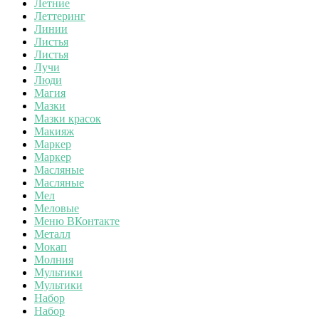
Летние
Леттеринг
Линии
Листья
Листья
Лучи
Люди
Магия
Мазки
Мазки красок
Макияж
Маркер
Маркер
Масляные
Масляные
Мел
Меловые
Меню ВКонтакте
Металл
Мокап
Молния
Мультики
Мультики
Набор
Набор