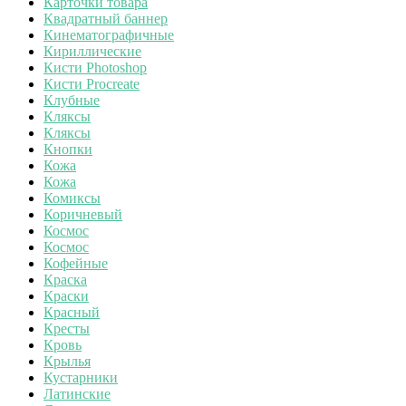
Карточки товара
Квадратный баннер
Кинематографичные
Кириллические
Кисти Photoshop
Кисти Procreate
Клубные
Кляксы
Кляксы
Кнопки
Кожа
Кожа
Комиксы
Коричневый
Космос
Космос
Кофейные
Краска
Краски
Красный
Кресты
Кровь
Крылья
Кустарники
Латинские