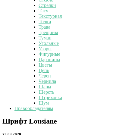
Стрелки
Тату
Текстурная
Точки
Трава
Трещины
Туман
Угольные
Узоры
Фигурные
Царапины
Цветы
Цепь
Череп
Чернила
Шары
Шерсть
Штриховка
Шум
Правообладателям
Шрифт
Шрифт Lousiane
Lousiane
23.03.2020