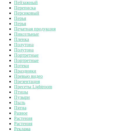
Пейзажный
Переписка
Персиковый
Перья
Перья
Печатная продукция
Пиксельные
Пленка
Полутона
Полутона
Портретные
Портретные
Потеки
Праздники
Превью видео
Презентация
Пресеты Lightroom
Птицы
Пузыри
Пыль
Пятна
Разное
Растения
Растения
Реклама