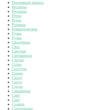
Рекламный баннер
Ресницы
Ресницы
Ретро
Ретро
Розовые
Романтические
Ручка
Ручка
Свадебные
Свет
Светлые
Светящиеся
Сердце
Сетка
Силуэты
Синие
Скетч
Скетч
Следы
Смазанные
Снег
Снег
Солнце
Спортивные