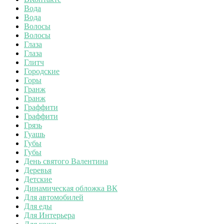
Вода
Вода
Волосы
Волосы
Глаза
Глаза
Глитч
Городские
Горы
Гранж
Гранж
Граффити
Граффити
Грязь
Гуашь
Губы
Губы
День святого Валентина
Деревья
Детские
Динамическая обложка ВК
Для автомобилей
Для еды
Для Интерьера