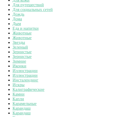
Для кожи
Для путешествий
Для социальных сетей
Дождь
Дома
Дым
Еда и напитки
Животные
Животные
Звезды
Зеленый
Зернистые
Зернистые
Зимние
Иконки
Иллюстрации
Иллюстрации
Инсталендинг
Искры
Калиграфические
Камни
Капли
Карамельные
Карандаш
Карандаш