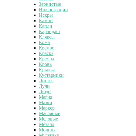
Зернистые
Иллюстрации
Искры
Камни
Капли
Карандаш
Кляксы
Кожа
Космос
Краска
Кресты
Кровь
Крылья
Кустарники
Листья
Лучи
Люди
Магия
Мазки
Маркер
Масляные
Меловые
Металл
Молния
Мультики