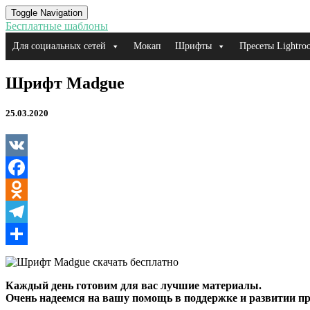
Toggle Navigation
Бесплатные шаблоны
Для социальных сетей
Мокап
Шрифты
Пресеты Lightro
Шрифт
Шрифт Madgue
Madgue
25.03.2020
VK
Facebook
Odnoklassniki
Telegram
Отправить
Каждый день готовим для вас лучшие материалы.
Очень надеемся на вашу помощь в поддержке и развитии пр