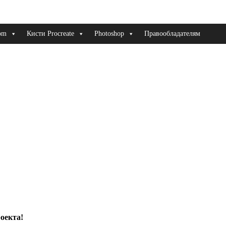
om
Кисти Procreate
Photoshop
Правообладателям
оекта!