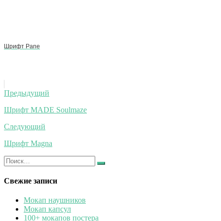
Шрифт Pane
Навигация
Предыдущий
по
Шрифт MADE Soulmaze
записям
Следующий
Шрифт Magna
Искать:
Найти
Свежие записи
Мокап наушников
Мокап капсул
100+ мокапов постера