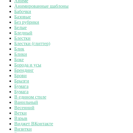
Аниме
Анимированные шаблоны
Бабочки
Базовые
Без рубрики
Белые
Бледный
Блестки
Блестки (глиттер)
Блик
Блики
Боке
Борода и усы
Брендинг
Брови
Брызги
Бумага
Бумага
В едином стиле
Ванильный
Весенний
Ветки
Взрыв
Виджет ВКонтакте
Визитки