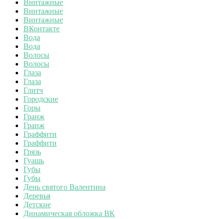
Винтажные
Винтажные
Винтажные
ВКонтакте
Вода
Вода
Волосы
Волосы
Глаза
Глаза
Глитч
Городские
Горы
Гранж
Гранж
Граффити
Граффити
Грязь
Гуашь
Губы
Губы
День святого Валентина
Деревья
Детские
Динамическая обложка ВК