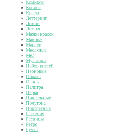
Комиксы
Космос
Краски
Леттеринг
Линии
Листья
Мазки красок
Макияж
Маркер
Масляные
Мел
Мультики
Набор кистей
Неоновые
Облака
Огонь
Палитра
Перья
Пиксельные
Полутона
Портретные
Растения
Ресницы
Ретро
Ручка