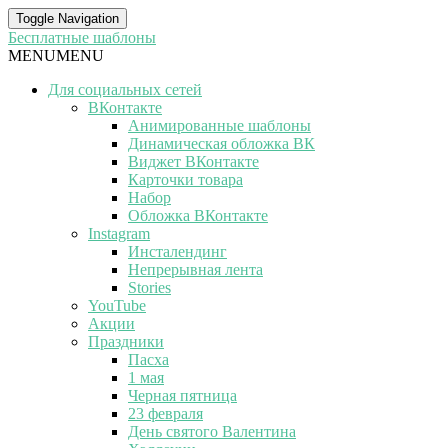
Toggle Navigation
Бесплатные шаблоны
MENU
MENU
Для социальных сетей
ВКонтакте
Анимированные шаблоны
Динамическая обложка ВК
Виджет ВКонтакте
Карточки товара
Набор
Обложка ВКонтакте
Instagram
Инсталендинг
Непрерывная лента
Stories
YouTube
Акции
Праздники
Пасха
1 мая
Черная пятница
23 февраля
День святого Валентина