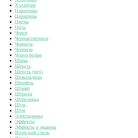
Хэллоуин
Царапины
Царапины
Цветы
Цепь
Череп
Черная пятница
Чернила
Чернила
Черно-белые
Шары
Шерсть
Шерсть (мех)
Шоколадные
Шрифты
Штамп
Штрихи
Штриховка
Шум
Шум
Электроника
Эффекты
Эффекты и экшены
Японский стиль