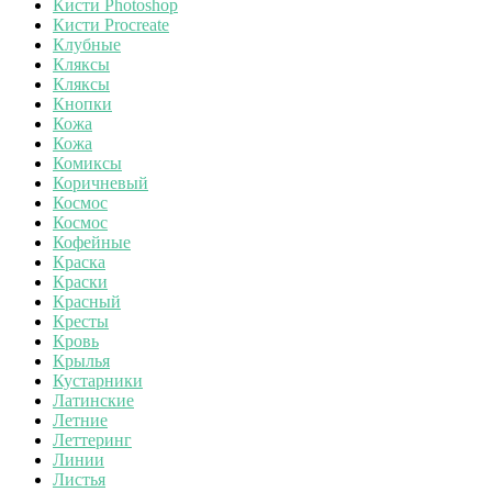
Кисти Photoshop
Кисти Procreate
Клубные
Кляксы
Кляксы
Кнопки
Кожа
Кожа
Комиксы
Коричневый
Космос
Космос
Кофейные
Краска
Краски
Красный
Кресты
Кровь
Крылья
Кустарники
Латинские
Летние
Леттеринг
Линии
Листья