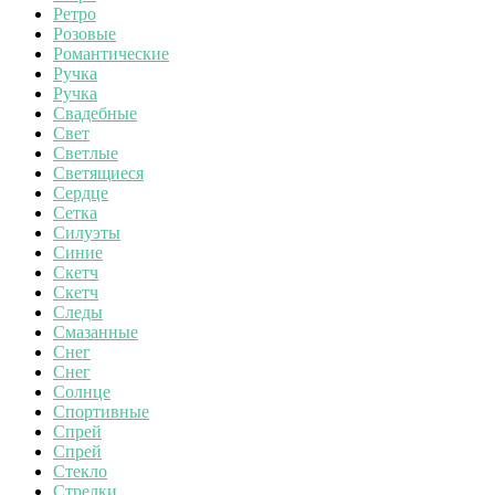
Ретро
Розовые
Романтические
Ручка
Ручка
Свадебные
Свет
Светлые
Светящиеся
Сердце
Сетка
Силуэты
Синие
Скетч
Скетч
Следы
Смазанные
Снег
Снег
Солнце
Спортивные
Спрей
Спрей
Стекло
Стрелки