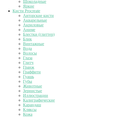
Шоколадные
Яркие
Кисти Procreate
Авторские кисти
Акварельные
Акриловые
Аниме
Блестки (глиттер)
Блик
Винтажные
Вода
Волосы
Глаза
Глитч
Гранж
Граффити
Гуашь
Губы
Животные
Зернистые
Иллюстрации
Калиграфические
Карандаш
Кляксы
Кожа