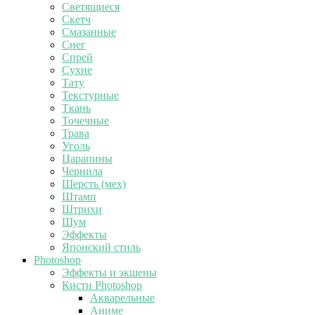
Светящиеся
Скетч
Смазанные
Снег
Спрей
Сухие
Тату
Текстурные
Ткань
Точечные
Трава
Уголь
Царапины
Чернила
Шерсть (мех)
Штамп
Штрихи
Шум
Эффекты
Японский стиль
Photoshop
Эффекты и экшены
Кисти Photoshop
Акварельные
Аниме