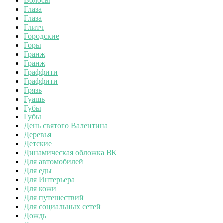
Волосы
Глаза
Глаза
Глитч
Городские
Горы
Гранж
Гранж
Граффити
Граффити
Грязь
Гуашь
Губы
Губы
День святого Валентина
Деревья
Детские
Динамическая обложка ВК
Для автомобилей
Для еды
Для Интерьера
Для кожи
Для путешествий
Для социальных сетей
Дождь