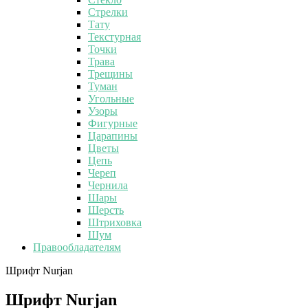
Стрелки
Тату
Текстурная
Точки
Трава
Трещины
Туман
Угольные
Узоры
Фигурные
Царапины
Цветы
Цепь
Череп
Чернила
Шары
Шерсть
Штриховка
Шум
Правообладателям
Шрифт Nurjan
Шрифт Nurjan