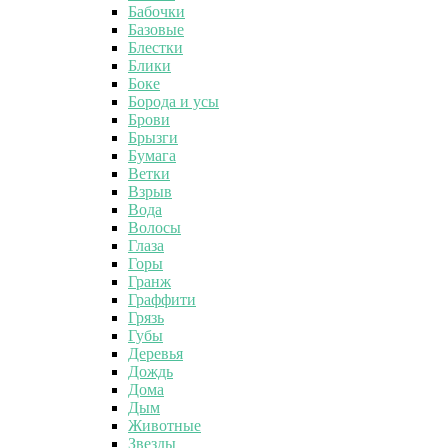
Бабочки
Базовые
Блестки
Блики
Боке
Борода и усы
Брови
Брызги
Бумага
Ветки
Взрыв
Вода
Волосы
Глаза
Горы
Гранж
Граффити
Грязь
Губы
Деревья
Дождь
Дома
Дым
Животные
Звезды