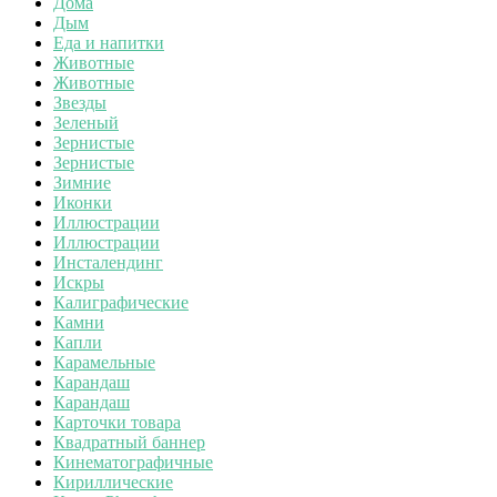
Дома
Дым
Еда и напитки
Животные
Животные
Звезды
Зеленый
Зернистые
Зернистые
Зимние
Иконки
Иллюстрации
Иллюстрации
Инсталендинг
Искры
Калиграфические
Камни
Капли
Карамельные
Карандаш
Карандаш
Карточки товара
Квадратный баннер
Кинематографичные
Кириллические