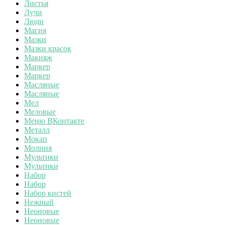
Листья
Лучи
Люди
Магия
Мазки
Мазки красок
Макияж
Маркер
Маркер
Масляные
Масляные
Мел
Меловые
Меню ВКонтакте
Металл
Мокап
Молния
Мультики
Мультики
Набор
Набор
Набор кистей
Нежный
Неоновые
Неоновые