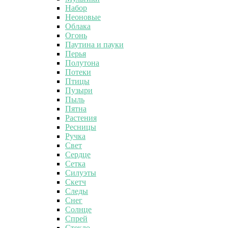
Набор
Неоновые
Облака
Огонь
Паутина и пауки
Перья
Полутона
Потеки
Птицы
Пузыри
Пыль
Пятна
Растения
Ресницы
Ручка
Свет
Сердце
Сетка
Силуэты
Скетч
Следы
Снег
Солнце
Спрей
Стекло