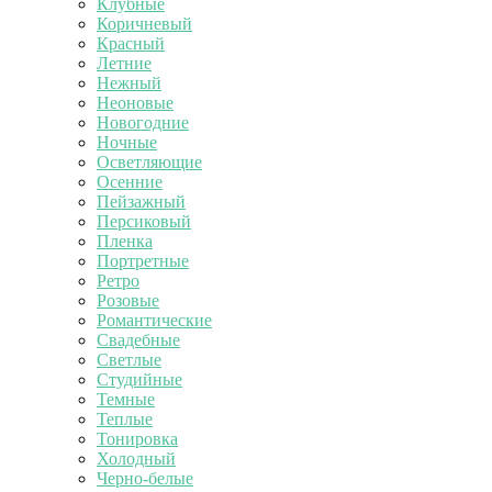
Клубные
Коричневый
Красный
Летние
Нежный
Неоновые
Новогодние
Ночные
Осветляющие
Осенние
Пейзажный
Персиковый
Пленка
Портретные
Ретро
Розовые
Романтические
Свадебные
Светлые
Студийные
Темные
Теплые
Тонировка
Холодный
Черно-белые