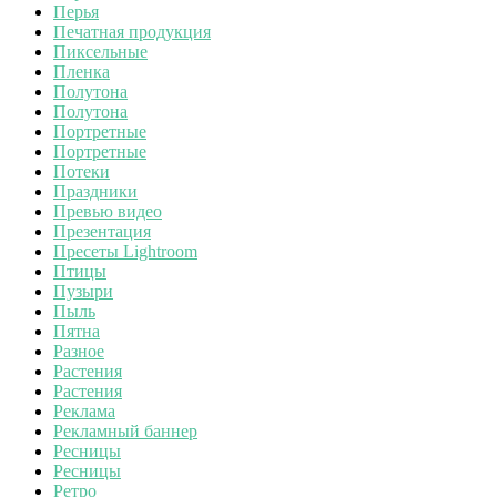
Перья
Печатная продукция
Пиксельные
Пленка
Полутона
Полутона
Портретные
Портретные
Потеки
Праздники
Превью видео
Презентация
Пресеты Lightroom
Птицы
Пузыри
Пыль
Пятна
Разное
Растения
Растения
Реклама
Рекламный баннер
Ресницы
Ресницы
Ретро