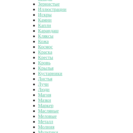
Зернистые
Иллюстрации
Искры
Камни
Капли
Карандаш
Кляксы
Кожа
Космос
Краска
Кресты
Кровь
Крылья
Кустарники
Листья
Лучи
Люди
Магия
Мазки
Маркер
Масляные
Меловые
Металл
Молния
Мультики