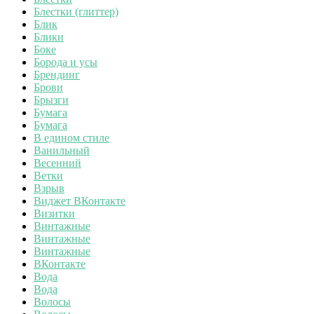
Блестки (глиттер)
Блик
Блики
Боке
Борода и усы
Брендинг
Брови
Брызги
Бумага
Бумага
В едином стиле
Ванильный
Весенний
Ветки
Взрыв
Виджет ВКонтакте
Визитки
Винтажные
Винтажные
Винтажные
ВКонтакте
Вода
Вода
Волосы