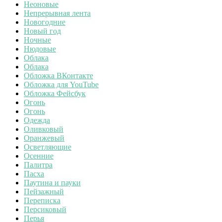
Неоновые
Непрерывная лента
Новогодние
Новый год
Ночные
Нюдовые
Облака
Облака
Обложка ВКонтакте
Обложка для YouTube
Обложка Фейсбук
Огонь
Огонь
Одежда
Оливковый
Оранжевый
Осветляющие
Осенние
Палитра
Пасха
Паутина и пауки
Пейзажный
Переписка
Персиковый
Перья