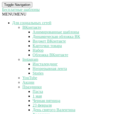
Toggle Navigation
Бесплатные шаблоны
MENU
MENU
Для социальных сетей
ВКонтакте
Анимированные шаблоны
Динамическая обложка ВК
Виджет ВКонтакте
Карточки товара
Набор
Обложка ВКонтакте
Instagram
Инсталендинг
Непрерывная лента
Stories
YouTube
Акции
Праздники
Пасха
1 мая
Черная пятница
23 февраля
День святого Валентина