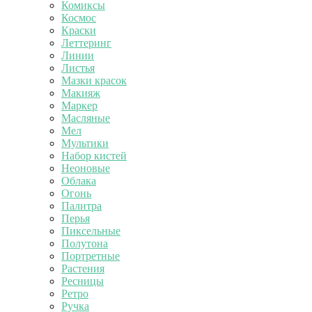
Комиксы
Космос
Краски
Леттеринг
Линии
Листья
Мазки красок
Макияж
Маркер
Масляные
Мел
Мультики
Набор кистей
Неоновые
Облака
Огонь
Палитра
Перья
Пиксельные
Полутона
Портретные
Растения
Ресницы
Ретро
Ручка