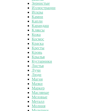
Зернистые
Иллюстрации
Искры
Камни
Капли
Карандаш
Кляксы
Кожа
Космос
Краска
Кресты
Кровь
Крылья
Кустарники
Листья
Лучи
Люди
Магия
Мазки
Маркер
Масляные
Меловые
Металл
Молния
Мультики