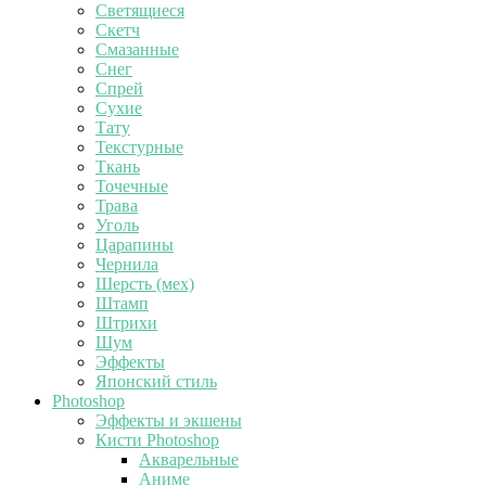
Светящиеся
Скетч
Смазанные
Снег
Спрей
Сухие
Тату
Текстурные
Ткань
Точечные
Трава
Уголь
Царапины
Чернила
Шерсть (мех)
Штамп
Штрихи
Шум
Эффекты
Японский стиль
Photoshop
Эффекты и экшены
Кисти Photoshop
Акварельные
Аниме