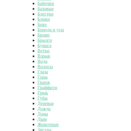
Бабочки
Базовые
Блестки
Блики
Боке
Борода и усы
Брови
Брызги
Бумага
Ветки
Взрыв
Вода
Волосы
Глаза
Горы
Гранж
Граффити
Грязь
Губы
Деревья
Дождь
Дома
Дым
Животные
Звезды