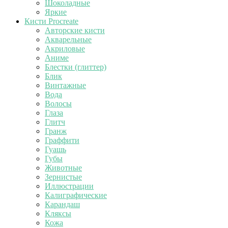
Шоколадные
Яркие
Кисти Procreate
Авторские кисти
Акварельные
Акриловые
Аниме
Блестки (глиттер)
Блик
Винтажные
Вода
Волосы
Глаза
Глитч
Гранж
Граффити
Гуашь
Губы
Животные
Зернистые
Иллюстрации
Калиграфические
Карандаш
Кляксы
Кожа