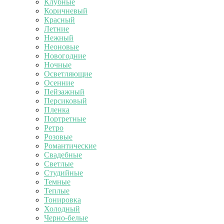
Клубные
Коричневый
Красный
Летние
Нежный
Неоновые
Новогодние
Ночные
Осветляющие
Осенние
Пейзажный
Персиковый
Пленка
Портретные
Ретро
Розовые
Романтические
Свадебные
Светлые
Студийные
Темные
Теплые
Тонировка
Холодный
Черно-белые