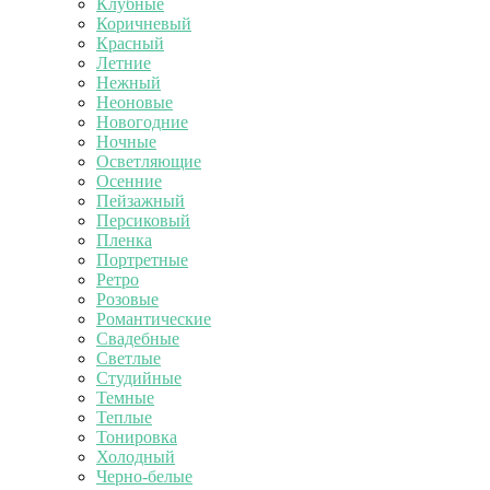
Клубные
Коричневый
Красный
Летние
Нежный
Неоновые
Новогодние
Ночные
Осветляющие
Осенние
Пейзажный
Персиковый
Пленка
Портретные
Ретро
Розовые
Романтические
Свадебные
Светлые
Студийные
Темные
Теплые
Тонировка
Холодный
Черно-белые