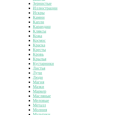
Зернистые
Иллюстрации
Искры
Камни
Капли
Карандаш
Кляксы
Кожа
Космос
Краска
Кресты
Кровь
Крылья
Кустарники
Листья
Лучи
Люди
Магия
Мазки
Маркер
Масляные
Меловые
Металл
Молния
Мультики