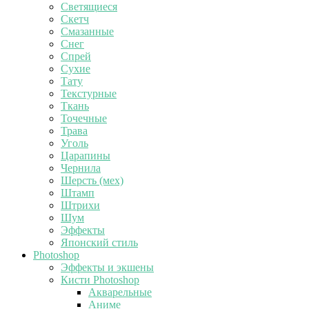
Светящиеся
Скетч
Смазанные
Снег
Спрей
Сухие
Тату
Текстурные
Ткань
Точечные
Трава
Уголь
Царапины
Чернила
Шерсть (мех)
Штамп
Штрихи
Шум
Эффекты
Японский стиль
Photoshop
Эффекты и экшены
Кисти Photoshop
Акварельные
Аниме