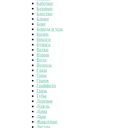
Бабочки
Базовые
Блестки
Блики
Боке
Борода и усы
Брови
Брызги
Бумага
Ветки
Взрыв
Вода
Волосы
Глаза
Горы
Гранж
Граффити
Грязь
Губы
Деревья
Дождь
Дома
Дым
Животные
Звезды