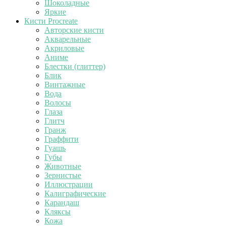
Шоколадные
Яркие
Кисти Procreate
Авторские кисти
Акварельные
Акриловые
Аниме
Блестки (глиттер)
Блик
Винтажные
Вода
Волосы
Глаза
Глитч
Гранж
Граффити
Гуашь
Губы
Животные
Зернистые
Иллюстрации
Калиграфические
Карандаш
Кляксы
Кожа