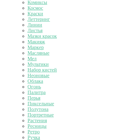
Комиксы
Космос
Краски
Леттеринг
Линии
Листья
Мазки красок
Макияж
Маркер
Масляные
Мел
Мультики
Набор кистей
Неоновые
Облака
Огонь
Палитра
Перья
Пиксельные
Полутона
Портретные
Растения
Ресницы
Ретро
Ручка