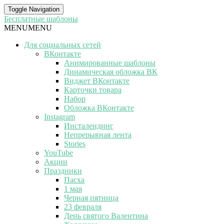
Toggle Navigation
Бесплатные шаблоны
MENU
MENU
Для социальных сетей
ВКонтакте
Анимированные шаблоны
Динамическая обложка ВК
Виджет ВКонтакте
Карточки товара
Набор
Обложка ВКонтакте
Instagram
Инсталендинг
Непрерывная лента
Stories
YouTube
Акции
Праздники
Пасха
1 мая
Черная пятница
23 февраля
День святого Валентина