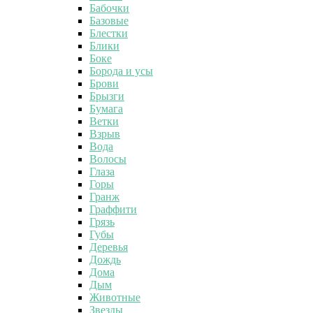
Бабочки
Базовые
Блестки
Блики
Боке
Борода и усы
Брови
Брызги
Бумага
Ветки
Взрыв
Вода
Волосы
Глаза
Горы
Гранж
Граффити
Грязь
Губы
Деревья
Дождь
Дома
Дым
Животные
Звезды