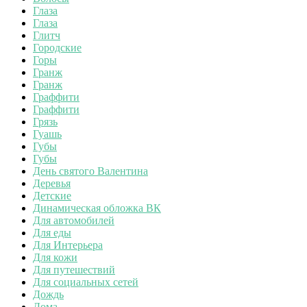
Глаза
Глаза
Глитч
Городские
Горы
Гранж
Гранж
Граффити
Граффити
Грязь
Гуашь
Губы
Губы
День святого Валентина
Деревья
Детские
Динамическая обложка ВК
Для автомобилей
Для еды
Для Интерьера
Для кожи
Для путешествий
Для социальных сетей
Дождь
Дома