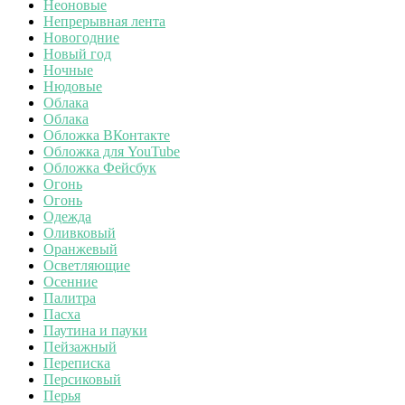
Неоновые
Непрерывная лента
Новогодние
Новый год
Ночные
Нюдовые
Облака
Облака
Обложка ВКонтакте
Обложка для YouTube
Обложка Фейсбук
Огонь
Огонь
Одежда
Оливковый
Оранжевый
Осветляющие
Осенние
Палитра
Пасха
Паутина и пауки
Пейзажный
Переписка
Персиковый
Перья