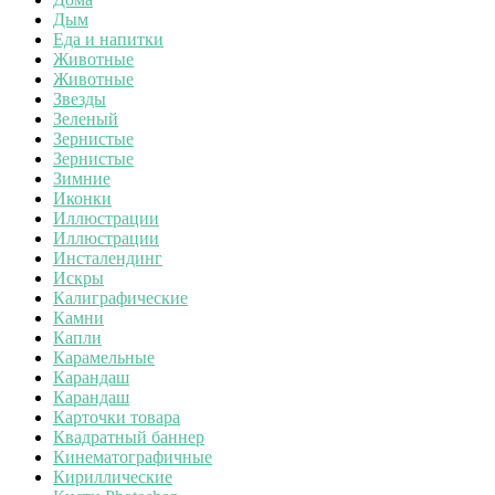
Дым
Еда и напитки
Животные
Животные
Звезды
Зеленый
Зернистые
Зернистые
Зимние
Иконки
Иллюстрации
Иллюстрации
Инсталендинг
Искры
Калиграфические
Камни
Капли
Карамельные
Карандаш
Карандаш
Карточки товара
Квадратный баннер
Кинематографичные
Кириллические