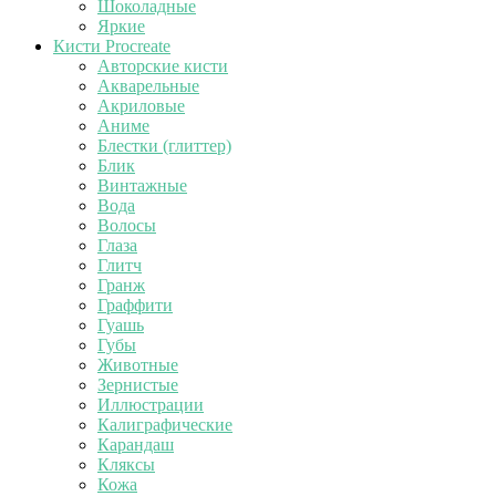
Шоколадные
Яркие
Кисти Procreate
Авторские кисти
Акварельные
Акриловые
Аниме
Блестки (глиттер)
Блик
Винтажные
Вода
Волосы
Глаза
Глитч
Гранж
Граффити
Гуашь
Губы
Животные
Зернистые
Иллюстрации
Калиграфические
Карандаш
Кляксы
Кожа