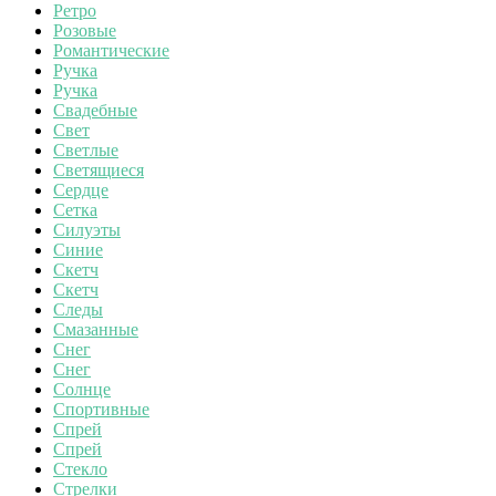
Ретро
Розовые
Романтические
Ручка
Ручка
Свадебные
Свет
Светлые
Светящиеся
Сердце
Сетка
Силуэты
Синие
Скетч
Скетч
Следы
Смазанные
Снег
Снег
Солнце
Спортивные
Спрей
Спрей
Стекло
Стрелки