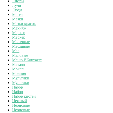
Листья
Лучи
Люди
Магия
Мазки
Мазки красок
Макияж
Маркер
Маркер
Масляные
Масляные
Мел
Меловые
Меню ВКонтакте
Металл
Мокап
Молния
Мультики
Мультики
Набор
Набор
Набор кистей
Нежный
Неоновые
Неоновые