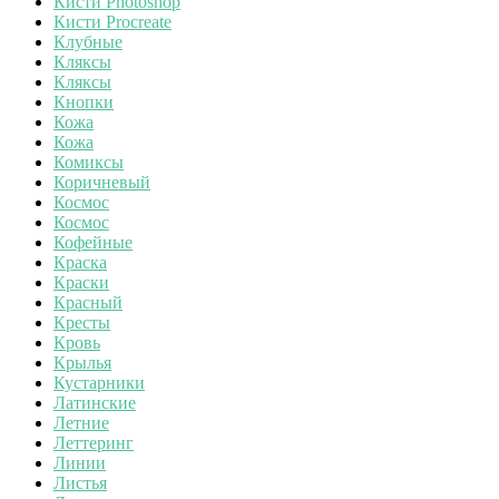
Кисти Photoshop
Кисти Procreate
Клубные
Кляксы
Кляксы
Кнопки
Кожа
Кожа
Комиксы
Коричневый
Космос
Космос
Кофейные
Краска
Краски
Красный
Кресты
Кровь
Крылья
Кустарники
Латинские
Летние
Леттеринг
Линии
Листья