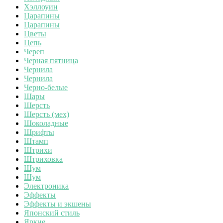
Хэллоуин
Царапины
Царапины
Цветы
Цепь
Череп
Черная пятница
Чернила
Чернила
Черно-белые
Шары
Шерсть
Шерсть (мех)
Шоколадные
Шрифты
Штамп
Штрихи
Штриховка
Шум
Шум
Электроника
Эффекты
Эффекты и экшены
Японский стиль
Яркие