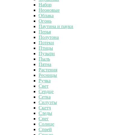
Набор
Неоновые
Облака
Огонь
Паутина и пауки
Перья
Полутона
Потеки
Птицы
Пузыри
Пыль
Пятна
Растения
Ресницы
Ручка
Свет
Сердце
Сетка
Силуэты
Скетч
Следы
Снег
Солнце
Спрей
Стекло