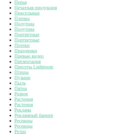
Перья
Печатная продукция
Пиксельные
Пленка
Полутона
Полутона
Портретные
Портретные
Потеки
Праздники
Превью видео
Презентация
Пресеты Lightroom
Птицы
Пузыри
Пыль
Пятна
Разное
Растения
Растения
Реклама
Рекламный баннер
Ресницы
Ресницы
Ретро