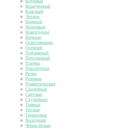
Клубные
Коричневый
Красный
Летние
Нежный
Неоновые
Новогодние
Ночные
Осветляющие
Осенние
Пейзажный
Персиковый
Пленка
Портретные
Ретро
Розовые
Романтические
Свадебные
Светлые
Студийные
Темные
Теплые
Тонировка
Холодный
Черно-белые