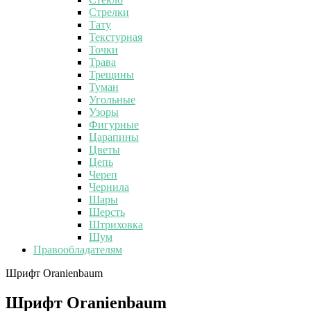
Стрелки
Тату
Текстурная
Точки
Трава
Трещины
Туман
Угольные
Узоры
Фигурные
Царапины
Цветы
Цепь
Череп
Чернила
Шары
Шерсть
Штриховка
Шум
Правообладателям
Шрифт Oranienbaum
Шрифт Oranienbaum