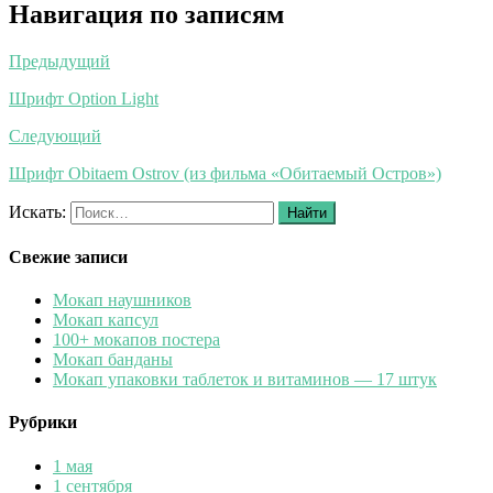
Навигация по записям
Предыдущий
Шрифт Option Light
Следующий
Шрифт Obitaem Ostrov (из фильма «Обитаемый Остров»)
Искать:
Найти
Свежие записи
Мокап наушников
Мокап капсул
100+ мокапов постера
Мокап банданы
Мокап упаковки таблеток и витаминов — 17 штук
Рубрики
1 мая
1 сентября