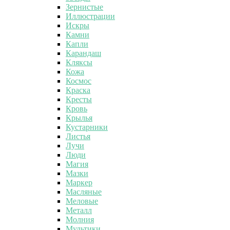
Зернистые
Иллюстрации
Искры
Камни
Капли
Карандаш
Кляксы
Кожа
Космос
Краска
Кресты
Кровь
Крылья
Кустарники
Листья
Лучи
Люди
Магия
Мазки
Маркер
Масляные
Меловые
Металл
Молния
Мультики