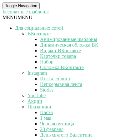
Toggle Navigation
Бесплатные шаблоны
MENU
MENU
Для социальных сетей
ВКонтакте
Анимированные шаблоны
Динамическая обложка ВК
Виджет ВКонтакте
Карточки товара
Набор
Обложка ВКонтакте
Instagram
Инсталендинг
Непрерывная лента
Stories
YouTube
Акции
Праздники
Пасха
1 мая
Черная пятница
23 февраля
День святого Валентина