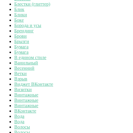
Блестки (глиттер)
Блик
Блики
Боке
Борода и усы
Брендинг
Брови
Брызги
Бумага
Бумага
В едином стиле
Ванильный
Весенний
Ветки
Взрыв
Виджет ВКонтакте
Визитки
Винтажные
Винтажные
Винтажные
ВКонтакте
Вода
Вода
Волосы
Волосы