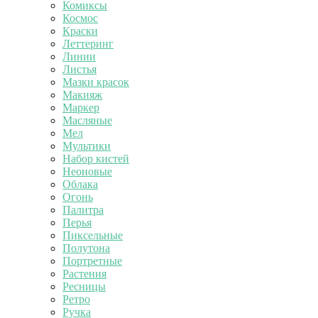
Комиксы
Космос
Краски
Леттеринг
Линии
Листья
Мазки красок
Макияж
Маркер
Масляные
Мел
Мультики
Набор кистей
Неоновые
Облака
Огонь
Палитра
Перья
Пиксельные
Полутона
Портретные
Растения
Ресницы
Ретро
Ручка