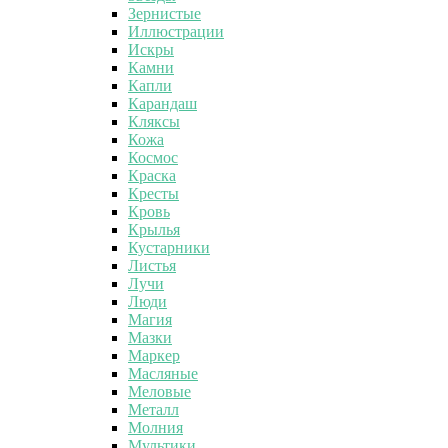
Зернистые
Иллюстрации
Искры
Камни
Капли
Карандаш
Кляксы
Кожа
Космос
Краска
Кресты
Кровь
Крылья
Кустарники
Листья
Лучи
Люди
Магия
Мазки
Маркер
Масляные
Меловые
Металл
Молния
Мультики