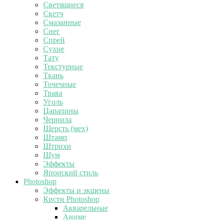
Светящиеся
Скетч
Смазанные
Снег
Спрей
Сухие
Тату
Текстурные
Ткань
Точечные
Трава
Уголь
Царапины
Чернила
Шерсть (мех)
Штамп
Штрихи
Шум
Эффекты
Японский стиль
Photoshop
Эффекты и экшены
Кисти Photoshop
Акварельные
Аниме