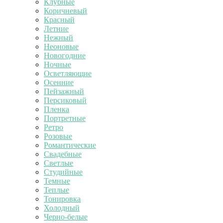
Клубные
Коричневый
Красный
Летние
Нежный
Неоновые
Новогодние
Ночные
Осветляющие
Осенние
Пейзажный
Персиковый
Пленка
Портретные
Ретро
Розовые
Романтические
Свадебные
Светлые
Студийные
Темные
Теплые
Тонировка
Холодный
Черно-белые