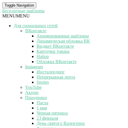
Toggle Navigation
Бесплатные шаблоны
MENU
MENU
Для социальных сетей
ВКонтакте
Анимированные шаблоны
Динамическая обложка ВК
Виджет ВКонтакте
Карточки товара
Набор
Обложка ВКонтакте
Instagram
Инсталендинг
Непрерывная лента
Stories
YouTube
Акции
Праздники
Пасха
1 мая
Черная пятница
23 февраля
День святого Валентина