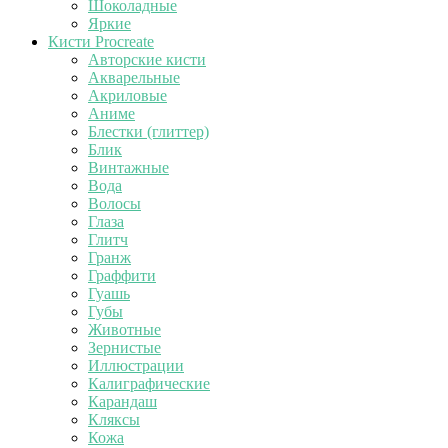
Шоколадные
Яркие
Кисти Procreate
Авторские кисти
Акварельные
Акриловые
Аниме
Блестки (глиттер)
Блик
Винтажные
Вода
Волосы
Глаза
Глитч
Гранж
Граффити
Гуашь
Губы
Животные
Зернистые
Иллюстрации
Калиграфические
Карандаш
Кляксы
Кожа