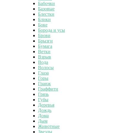
Бабочки
Базовые
Блестки
Блики
Боке
Борода и усы
Брови
Брызги
Бумага
Ветки
Взрыв
Вода
Волосы
Глаза
Горы
Гранж
Граффити
Грязь
Губы
Деревья
Дождь
Дома
Дым
Животные
Звезды