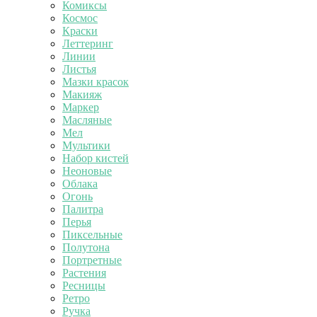
Комиксы
Космос
Краски
Леттеринг
Линии
Листья
Мазки красок
Макияж
Маркер
Масляные
Мел
Мультики
Набор кистей
Неоновые
Облака
Огонь
Палитра
Перья
Пиксельные
Полутона
Портретные
Растения
Ресницы
Ретро
Ручка