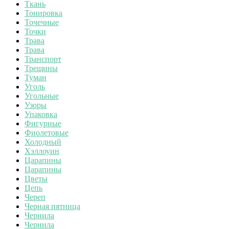
Ткань
Тонировка
Точечные
Точки
Трава
Трава
Транспорт
Трещины
Туман
Уголь
Угольные
Узоры
Упаковка
Фигурные
Фиолетовые
Холодный
Хэллоуин
Царапины
Царапины
Цветы
Цепь
Череп
Черная пятница
Чернила
Чернила