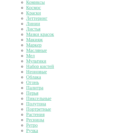
Комиксы
Космос
Краски
Леттеринг
Линии
Листья
Мазки красок
Макияж
Маркер
Масляные
Мел
Мультики
Набор кистей
Неоновые
Облака
Огонь
Палитра
Перья
Пиксельные
Полутона
Портретные
Растения
Ресницы
Ретро
Ручка