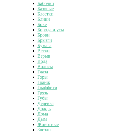
Бабочки
Базовые
Блестки
Блики
Боке
Борода и усы
Брови
Брызги
Бумага
Ветки
Взрыв
Вода
Волосы
Глаза
Горы
Гранж
Граффити
Грязь
Губы
Деревья
Дождь
Дома
Дым
Животные
Звезды