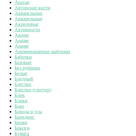
Аватар
Авторские кисти
Акварельные
Акварельные
Акриловые
Активности
Акции
Аниме
Аниме
Анимированные шаблоны
Бабочки
Базовые
Без рубрики
Белые
Бледный
Блестки
Блестки (глиттер)
Блик
Блики
Боке
Борода и усы
Брендинг
Брови
Брызги
Бумага