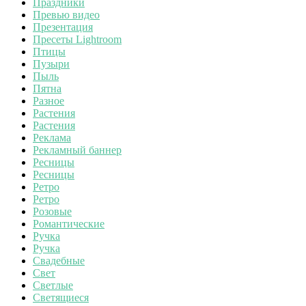
Праздники
Превью видео
Презентация
Пресеты Lightroom
Птицы
Пузыри
Пыль
Пятна
Разное
Растения
Растения
Реклама
Рекламный баннер
Ресницы
Ресницы
Ретро
Ретро
Розовые
Романтические
Ручка
Ручка
Свадебные
Свет
Светлые
Светящиеся