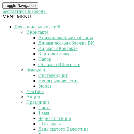
Toggle Navigation
Бесплатные шаблоны
MENU
MENU
Для социальных сетей
ВКонтакте
Анимированные шаблоны
Динамическая обложка ВК
Виджет ВКонтакте
Карточки товара
Набор
Обложка ВКонтакте
Instagram
Инсталендинг
Непрерывная лента
Stories
YouTube
Акции
Праздники
Пасха
1 мая
Черная пятница
23 февраля
День святого Валентина