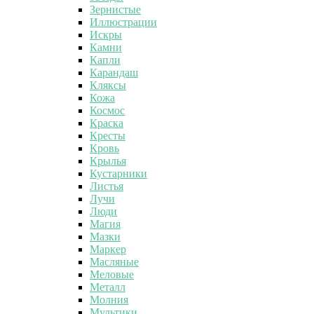
Зернистые
Иллюстрации
Искры
Камни
Капли
Карандаш
Кляксы
Кожа
Космос
Краска
Кресты
Кровь
Крылья
Кустарники
Листья
Лучи
Люди
Магия
Мазки
Маркер
Масляные
Меловые
Металл
Молния
Мультики