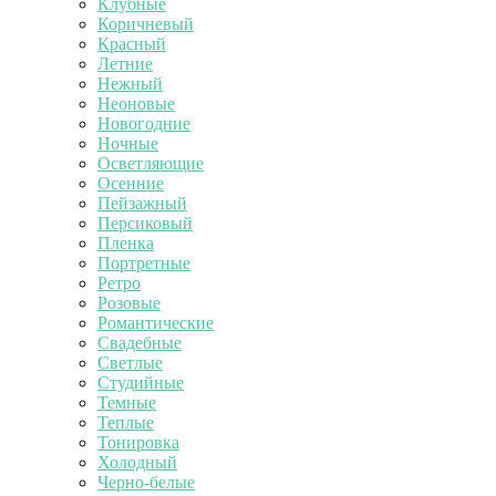
Клубные
Коричневый
Красный
Летние
Нежный
Неоновые
Новогодние
Ночные
Осветляющие
Осенние
Пейзажный
Персиковый
Пленка
Портретные
Ретро
Розовые
Романтические
Свадебные
Светлые
Студийные
Темные
Теплые
Тонировка
Холодный
Черно-белые