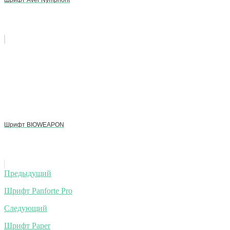
Шрифт BIOWEAPON
Навигация
Предыдущий
по
Шрифт Panforte Pro
записям
Следующий
Шрифт Paper