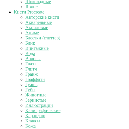
Шоколадные
Яркие
Кисти Procreate
Авторские кисти
Акварельные
Акриловые
Аниме
Блестки (глиттер)
Блик
Винтажные
Вода
Волосы
Глаза
Глитч
Гранж
Граффити
Гуашь
Губы
Животные
Зернистые
Иллюстрации
Калиграфические
Карандаш
Кляксы
Кожа