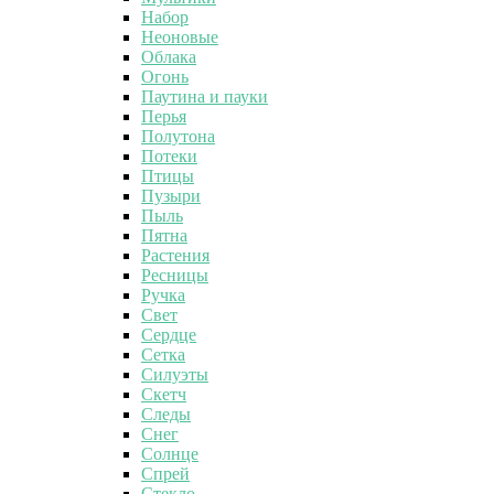
Набор
Неоновые
Облака
Огонь
Паутина и пауки
Перья
Полутона
Потеки
Птицы
Пузыри
Пыль
Пятна
Растения
Ресницы
Ручка
Свет
Сердце
Сетка
Силуэты
Скетч
Следы
Снег
Солнце
Спрей
Стекло