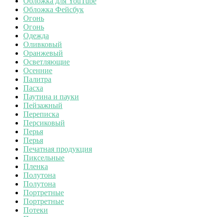
Обложка для YouTube
Обложка Фейсбук
Огонь
Огонь
Одежда
Оливковый
Оранжевый
Осветляющие
Осенние
Палитра
Пасха
Паутина и пауки
Пейзажный
Переписка
Персиковый
Перья
Перья
Печатная продукция
Пиксельные
Пленка
Полутона
Полутона
Портретные
Портретные
Потеки