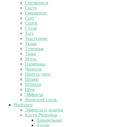
Светящиеся
Скетч
Смазанные
Снег
Спрей
Сухие
Тату
Текстурные
Ткань
Точечные
Трава
Уголь
Царапины
Чернила
Шерсть (мех)
Штамп
Штрихи
Шум
Эффекты
Японский стиль
Photoshop
Эффекты и экшены
Кисти Photoshop
Акварельные
Аниме