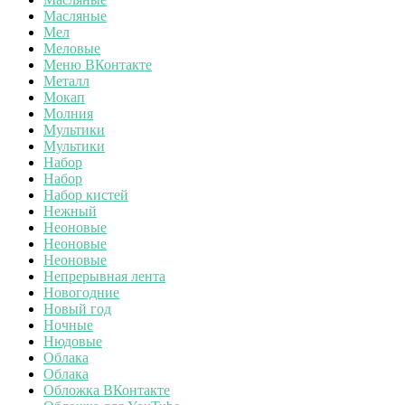
Масляные
Мел
Меловые
Меню ВКонтакте
Металл
Мокап
Молния
Мультики
Мультики
Набор
Набор
Набор кистей
Нежный
Неоновые
Неоновые
Неоновые
Непрерывная лента
Новогодние
Новый год
Ночные
Нюдовые
Облака
Облака
Обложка ВКонтакте