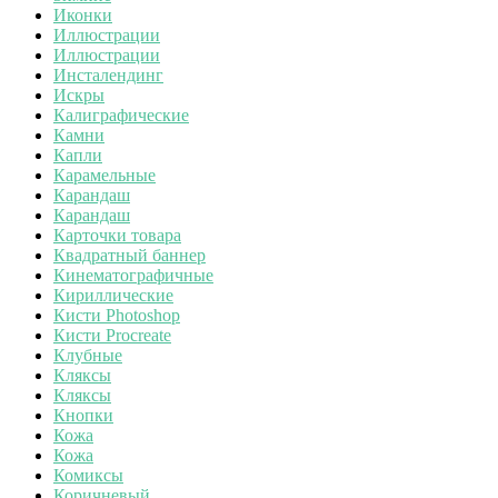
Иконки
Иллюстрации
Иллюстрации
Инсталендинг
Искры
Калиграфические
Камни
Капли
Карамельные
Карандаш
Карандаш
Карточки товара
Квадратный баннер
Кинематографичные
Кириллические
Кисти Photoshop
Кисти Procreate
Клубные
Кляксы
Кляксы
Кнопки
Кожа
Кожа
Комиксы
Коричневый