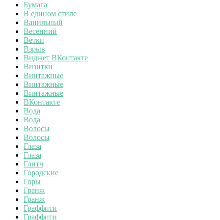
Бумага
В едином стиле
Ванильный
Весенний
Ветки
Взрыв
Виджет ВКонтакте
Визитки
Винтажные
Винтажные
Винтажные
ВКонтакте
Вода
Вода
Волосы
Волосы
Глаза
Глаза
Глитч
Городские
Горы
Гранж
Гранж
Граффити
Граффити