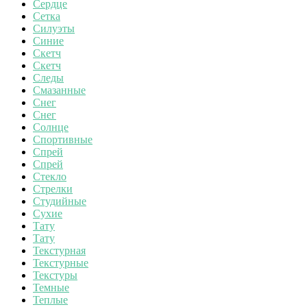
Сердце
Сетка
Силуэты
Синие
Скетч
Скетч
Следы
Смазанные
Снег
Снег
Солнце
Спортивные
Спрей
Спрей
Стекло
Стрелки
Студийные
Сухие
Тату
Тату
Текстурная
Текстурные
Текстуры
Темные
Теплые