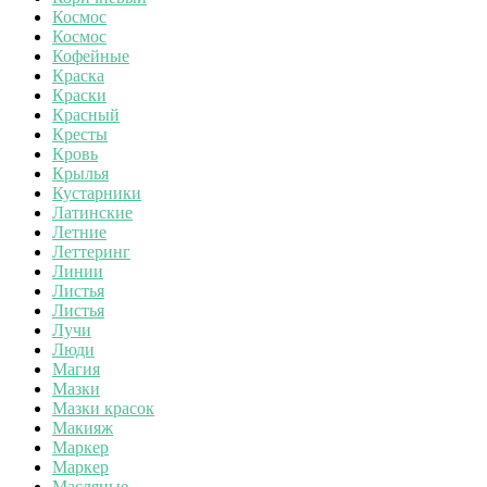
Космос
Космос
Кофейные
Краска
Краски
Красный
Кресты
Кровь
Крылья
Кустарники
Латинские
Летние
Леттеринг
Линии
Листья
Листья
Лучи
Люди
Магия
Мазки
Мазки красок
Макияж
Маркер
Маркер
Масляные