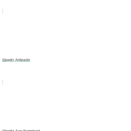
Шрифт Antipasto
Шрифт Aver Nymphont