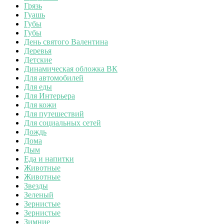
Грязь
Гуашь
Губы
Губы
День святого Валентина
Деревья
Детские
Динамическая обложка ВК
Для автомобилей
Для еды
Для Интерьера
Для кожи
Для путешествий
Для социальных сетей
Дождь
Дома
Дым
Еда и напитки
Животные
Животные
Звезды
Зеленый
Зернистые
Зернистые
Зимние