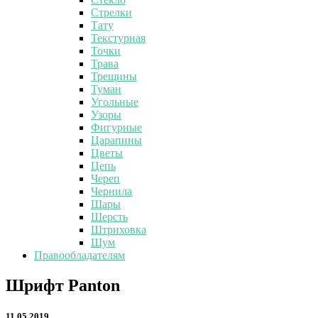
Стрелки
Тату
Текстурная
Точки
Трава
Трещины
Туман
Угольные
Узоры
Фигурные
Царапины
Цветы
Цепь
Череп
Чернила
Шары
Шерсть
Штриховка
Шум
Правообладателям
Шрифт
Шрифт Panton
Panton
11.05.2019