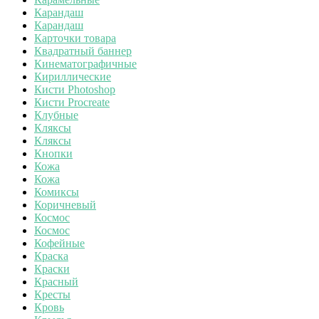
Карандаш
Карандаш
Карточки товара
Квадратный баннер
Кинематографичные
Кириллические
Кисти Photoshop
Кисти Procreate
Клубные
Кляксы
Кляксы
Кнопки
Кожа
Кожа
Комиксы
Коричневый
Космос
Космос
Кофейные
Краска
Краски
Красный
Кресты
Кровь