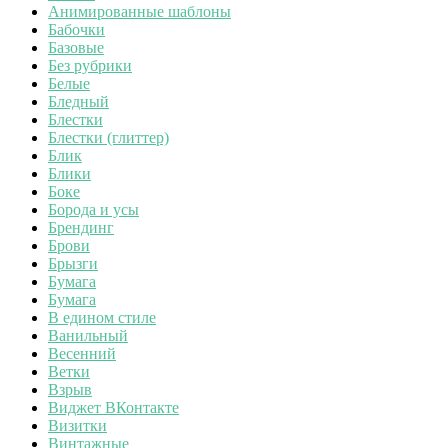
Анимированные шаблоны
Бабочки
Базовые
Без рубрики
Белые
Бледный
Блестки
Блестки (глиттер)
Блик
Блики
Боке
Борода и усы
Брендинг
Брови
Брызги
Бумага
Бумага
В едином стиле
Ванильный
Весенний
Ветки
Взрыв
Виджет ВКонтакте
Визитки
Винтажные