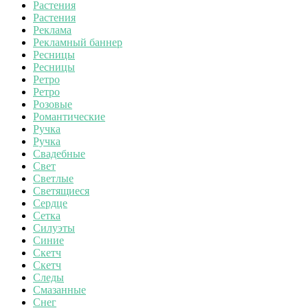
Растения
Растения
Реклама
Рекламный баннер
Ресницы
Ресницы
Ретро
Ретро
Розовые
Романтические
Ручка
Ручка
Свадебные
Свет
Светлые
Светящиеся
Сердце
Сетка
Силуэты
Синие
Скетч
Скетч
Следы
Смазанные
Снег