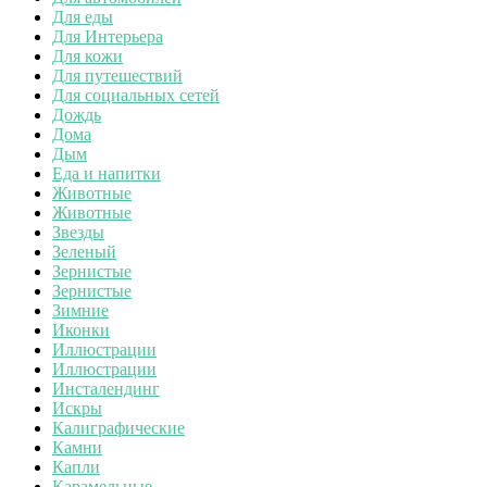
Для еды
Для Интерьера
Для кожи
Для путешествий
Для социальных сетей
Дождь
Дома
Дым
Еда и напитки
Животные
Животные
Звезды
Зеленый
Зернистые
Зернистые
Зимние
Иконки
Иллюстрации
Иллюстрации
Инсталендинг
Искры
Калиграфические
Камни
Капли
Карамельные