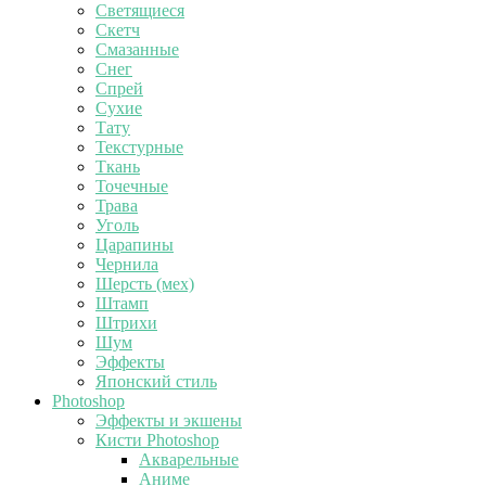
Светящиеся
Скетч
Смазанные
Снег
Спрей
Сухие
Тату
Текстурные
Ткань
Точечные
Трава
Уголь
Царапины
Чернила
Шерсть (мех)
Штамп
Штрихи
Шум
Эффекты
Японский стиль
Photoshop
Эффекты и экшены
Кисти Photoshop
Акварельные
Аниме