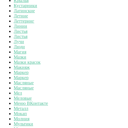
Крылья
Кустарники
Латинские
Летние
Леттеринг
Линии
Листья
Листья
Лучи
Люди
Магия
Мазки
Мазки красок
Макияж
Маркер
Маркер
Масляные
Масляные
Мел
Меловые
Меню ВКонтакте
Металл
Мокап
Молния
Мультики