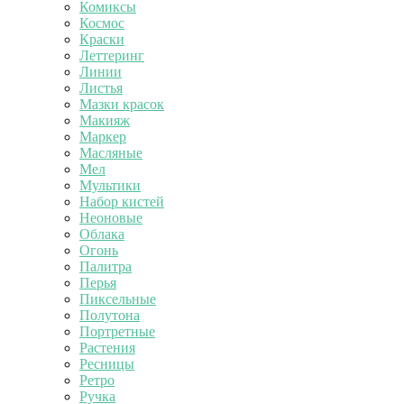
Комиксы
Космос
Краски
Леттеринг
Линии
Листья
Мазки красок
Макияж
Маркер
Масляные
Мел
Мультики
Набор кистей
Неоновые
Облака
Огонь
Палитра
Перья
Пиксельные
Полутона
Портретные
Растения
Ресницы
Ретро
Ручка