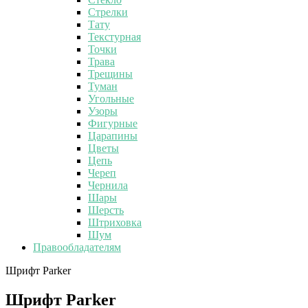
Стрелки
Тату
Текстурная
Точки
Трава
Трещины
Туман
Угольные
Узоры
Фигурные
Царапины
Цветы
Цепь
Череп
Чернила
Шары
Шерсть
Штриховка
Шум
Правообладателям
Шрифт Parker
Шрифт Parker