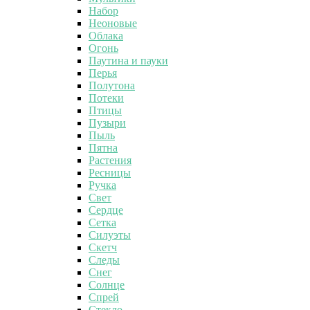
Набор
Неоновые
Облака
Огонь
Паутина и пауки
Перья
Полутона
Потеки
Птицы
Пузыри
Пыль
Пятна
Растения
Ресницы
Ручка
Свет
Сердце
Сетка
Силуэты
Скетч
Следы
Снег
Солнце
Спрей
Стекло