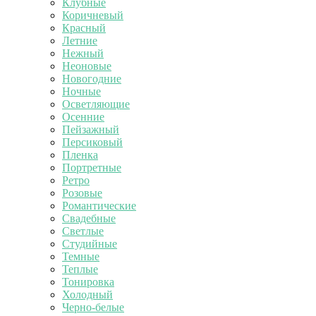
Клубные
Коричневый
Красный
Летние
Нежный
Неоновые
Новогодние
Ночные
Осветляющие
Осенние
Пейзажный
Персиковый
Пленка
Портретные
Ретро
Розовые
Романтические
Свадебные
Светлые
Студийные
Темные
Теплые
Тонировка
Холодный
Черно-белые