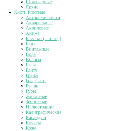
Шоколадные
Яркие
Кисти Procreate
Авторские кисти
Акварельные
Акриловые
Аниме
Блестки (глиттер)
Блик
Винтажные
Вода
Волосы
Глаза
Глитч
Гранж
Граффити
Гуашь
Губы
Животные
Зернистые
Иллюстрации
Калиграфические
Карандаш
Кляксы
Кожа