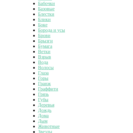
Бабочки
Базовые
Блестки
Блики
Боке
Борода и усы
Брови
Брызги
Бумага
Ветки
Взрыв
Вода
Волосы
Глаза
Горы
Гранж
Граффити
Грязь
Губы
Деревья
Дождь
Дома
Дым
Животные
Звезды