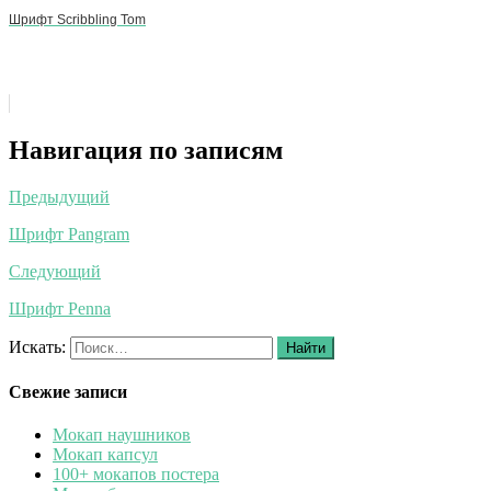
Шрифт Scribbling Tom
Навигация по записям
Предыдущий
Шрифт Pangram
Следующий
Шрифт Penna
Искать:
Найти
Свежие записи
Мокап наушников
Мокап капсул
100+ мокапов постера