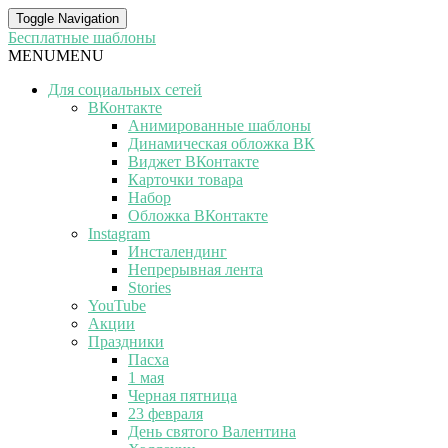
Toggle Navigation
Бесплатные шаблоны
MENU
MENU
Для социальных сетей
ВКонтакте
Анимированные шаблоны
Динамическая обложка ВК
Виджет ВКонтакте
Карточки товара
Набор
Обложка ВКонтакте
Instagram
Инсталендинг
Непрерывная лента
Stories
YouTube
Акции
Праздники
Пасха
1 мая
Черная пятница
23 февраля
День святого Валентина