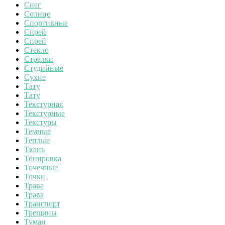
Снег
Солнце
Спортивные
Спрей
Спрей
Стекло
Стрелки
Студийные
Сухие
Тату
Тату
Текстурная
Текстурные
Текстуры
Темные
Теплые
Ткань
Тонировка
Точечные
Точки
Трава
Трава
Транспорт
Трещины
Туман