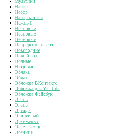
Мультики
Набор
Набор
Набор кистей
Нежный
Неоновые
Неоновые
Неоновые
Непрерывная лента
Новогодние
Новый год
Ночные
Нюдовые
Облака
Облака
Обложка ВКонтакте
Обложка для YouTube
Обложка Фейсбук
Огонь
Огонь
Одежда
Оливковый
Оранжевый
Осветляющие
Осенние