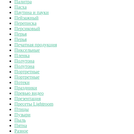
Палитра
Пасха
Паутина и пауки
Пейзажный
Переписка
Персиковый
Перья
Перья
Печатная продукция
Пиксельные
Пленка
Полутона
Полутона
Портретные
Портретные
Потеки
Праздники
Превью видео
Презентация
Пресеты Lightroom
Птицы
Пузыри
Пыль
Пятна
Разное