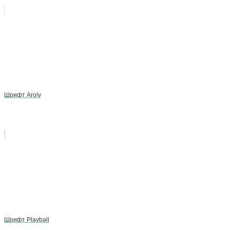
Шрифт Aroly
Шрифт Playball