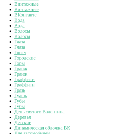
Винтажные
Винтажные
ВКонтакте
Вода
Вода
Волосы
Волосы
Глаза
Глаза
Глитч
Городские
Горы
Гранж
Гранж
Граффити
Граффити
Грязь
Гуашь
Губы
Губы
День святого Валентина
Деревья
Детские
Динамическая обложка ВК
Для автомобилей