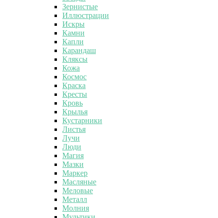
Зернистые
Иллюстрации
Искры
Камни
Капли
Карандаш
Кляксы
Кожа
Космос
Краска
Кресты
Кровь
Крылья
Кустарники
Листья
Лучи
Люди
Магия
Мазки
Маркер
Масляные
Меловые
Металл
Молния
Мультики