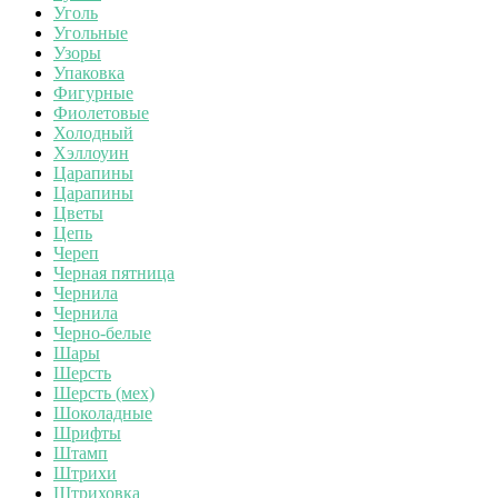
Уголь
Угольные
Узоры
Упаковка
Фигурные
Фиолетовые
Холодный
Хэллоуин
Царапины
Царапины
Цветы
Цепь
Череп
Черная пятница
Чернила
Чернила
Черно-белые
Шары
Шерсть
Шерсть (мех)
Шоколадные
Шрифты
Штамп
Штрихи
Штриховка