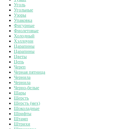
Уголь
Угольные
Узоры
Упаковка
Фигурные
Фиолетовые
Холодный
Хэллоуин
Царапины
Царапины
Цветы
Цепь
Череп
Черная пятница
Чернила
Чернила
Черно-белые
Шары
Шерсть
Шерсть (мех)
Шоколадные
Шрифты
Штамп
Штрихи