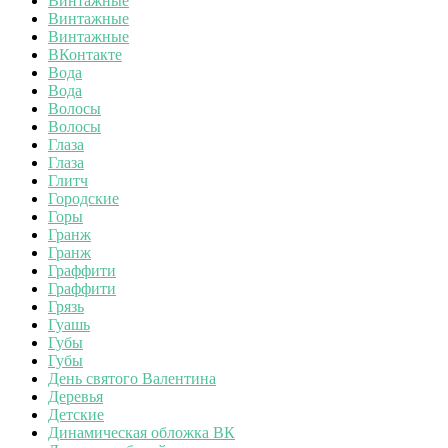
Винтажные
Винтажные
Винтажные
ВКонтакте
Вода
Вода
Волосы
Волосы
Глаза
Глаза
Глитч
Городские
Горы
Гранж
Гранж
Граффити
Граффити
Грязь
Гуашь
Губы
Губы
День святого Валентина
Деревья
Детские
Динамическая обложка ВК