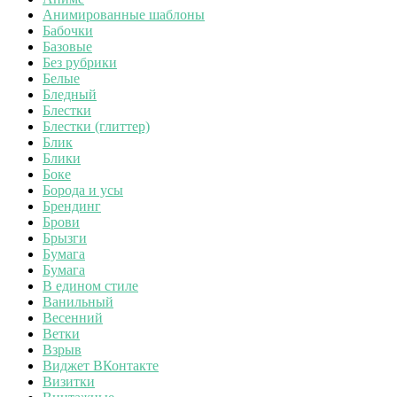
Анимированные шаблоны
Бабочки
Базовые
Без рубрики
Белые
Бледный
Блестки
Блестки (глиттер)
Блик
Блики
Боке
Борода и усы
Брендинг
Брови
Брызги
Бумага
Бумага
В едином стиле
Ванильный
Весенний
Ветки
Взрыв
Виджет ВКонтакте
Визитки