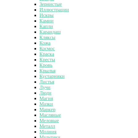
Зернистые
Иллюстрации
Искры
Камни
Капли
Карандаш
Кляксы
Кожа
Космос
Краска
Кресты
Кровь
Крылья
Кустарники
Листья
Лучи
Люди
Магия
Мазки
Маркер
Масляные
Меловые
Металл
Молния
Мультики