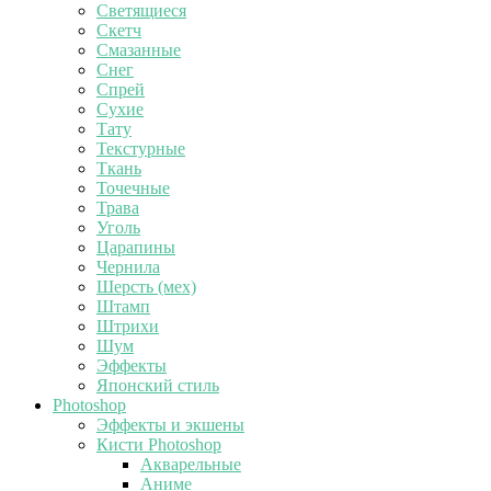
Светящиеся
Скетч
Смазанные
Снег
Спрей
Сухие
Тату
Текстурные
Ткань
Точечные
Трава
Уголь
Царапины
Чернила
Шерсть (мех)
Штамп
Штрихи
Шум
Эффекты
Японский стиль
Photoshop
Эффекты и экшены
Кисти Photoshop
Акварельные
Аниме