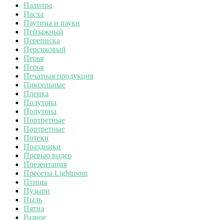
Палитра
Пасха
Паутина и пауки
Пейзажный
Переписка
Персиковый
Перья
Перья
Печатная продукция
Пиксельные
Пленка
Полутона
Полутона
Портретные
Портретные
Потеки
Праздники
Превью видео
Презентация
Пресеты Lightroom
Птицы
Пузыри
Пыль
Пятна
Разное