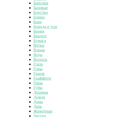
Бабочки
Базовые
Блестки
Блики
Боке
Борода и усы
Брови
Брызги
Бумага
Ветки
Взрыв
Вода
Волосы
Глаза
Горы
Гранж
Граффити
Грязь
Губы
Деревья
Дождь
Дома
Дым
Животные
Звезды