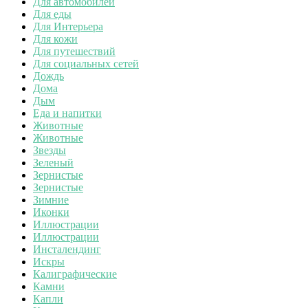
Для автомобилей
Для еды
Для Интерьера
Для кожи
Для путешествий
Для социальных сетей
Дождь
Дома
Дым
Еда и напитки
Животные
Животные
Звезды
Зеленый
Зернистые
Зернистые
Зимние
Иконки
Иллюстрации
Иллюстрации
Инсталендинг
Искры
Калиграфические
Камни
Капли