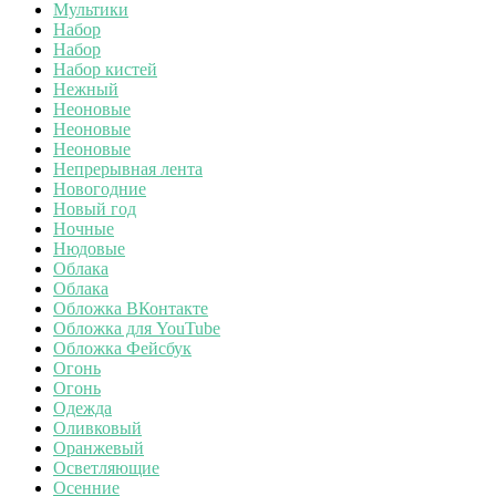
Мультики
Набор
Набор
Набор кистей
Нежный
Неоновые
Неоновые
Неоновые
Непрерывная лента
Новогодние
Новый год
Ночные
Нюдовые
Облака
Облака
Обложка ВКонтакте
Обложка для YouTube
Обложка Фейсбук
Огонь
Огонь
Одежда
Оливковый
Оранжевый
Осветляющие
Осенние