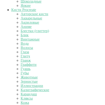
Шоколадные
Яркие
Кисти Procreate
Авторские кисти
Акварельные
Акриловые
Аниме
Блестки (глиттер)
Блик
Винтажные
Вода
Волосы
Глаза
Глитч
Гранж
Граффити
Гуашь
Губы
Животные
Зернистые
Иллюстрации
Калиграфические
Карандаш
Кляксы
Кожа