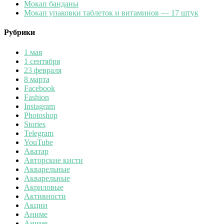
Мокап банданы
Мокап упаковки таблеток и витаминов — 17 штук
Рубрики
1 мая
1 сентября
23 февраля
8 марта
Facebook
Fashion
Instagram
Photoshop
Stories
Telegram
YouTube
Аватар
Авторские кисти
Акварельные
Акварельные
Акриловые
Активности
Акции
Аниме
Аниме