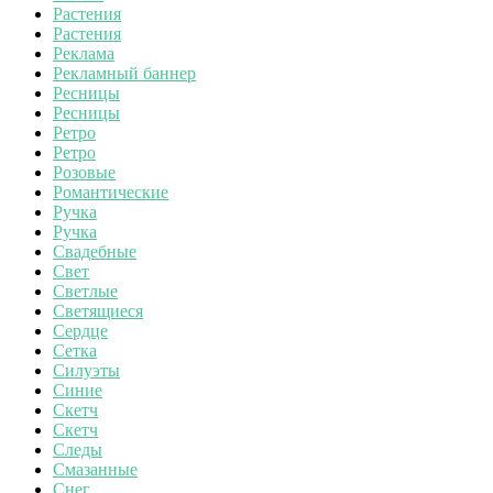
Растения
Растения
Реклама
Рекламный баннер
Ресницы
Ресницы
Ретро
Ретро
Розовые
Романтические
Ручка
Ручка
Свадебные
Свет
Светлые
Светящиеся
Сердце
Сетка
Силуэты
Синие
Скетч
Скетч
Следы
Смазанные
Снег