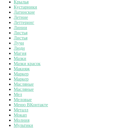
Крылья
Кустарники
Латинские
Летние
Леттеринг
Линии
Листья
Листья
Лучи
Люди
Магия
Мазки
Мазки красок
Макияж
Маркер
Маркер
Масляные
Масляные
Мел
Меловые
Меню ВКонтакте
Металл
Мокап
Молния
Мультики