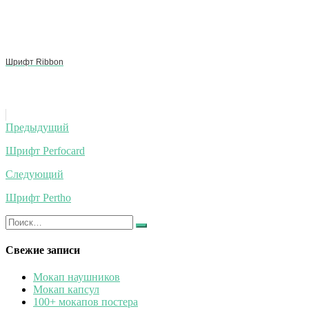
Шрифт Ribbon
Навигация
Предыдущий
по
Шрифт Perfocard
записям
Следующий
Шрифт Pertho
Искать:
Найти
Свежие записи
Мокап наушников
Мокап капсул
100+ мокапов постера