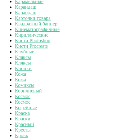
Карамельные
Карандаш
Карандаш
Карточки товара
Квадратный баннер
Кинематографичные
Кириллические
Кисти Photoshop
Кисти Procreate
Клубные
Кляксы
Кляксы
Кнопки
Кожа
Кожа
Комиксы
Коричневый
Космос
Космос
Кофейные
Краска
Краски
Красный
Кресты
Кровь