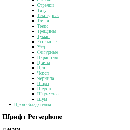
Стрелки
Тату
Текстурная
Точки
Трава
Трещины
Туман
Угольные
Узоры
Фигурные
Царапины
Цветы
Цепь
Череп
Чернила
Шары
Шерсть
Штриховка
Шум
Правообладателям
Шрифт
Шрифт Persephone
Persephone
13.04.2020