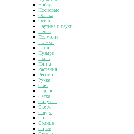
Набор
Неоновые
Облака
Огонь
Паутина и пауки
Перья
Полутона
Потеки
Птицы
Пузыри
Пыль
Пятна
Растения
Ресницы
Ручка
Свет
Сердце
Сетка
Силуэты
Скетч
Следы
Снег
Солнце
Спрей
Стекло