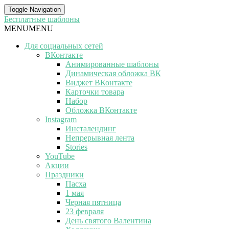
Toggle Navigation
Бесплатные шаблоны
MENU
MENU
Для социальных сетей
ВКонтакте
Анимированные шаблоны
Динамическая обложка ВК
Виджет ВКонтакте
Карточки товара
Набор
Обложка ВКонтакте
Instagram
Инсталендинг
Непрерывная лента
Stories
YouTube
Акции
Праздники
Пасха
1 мая
Черная пятница
23 февраля
День святого Валентина