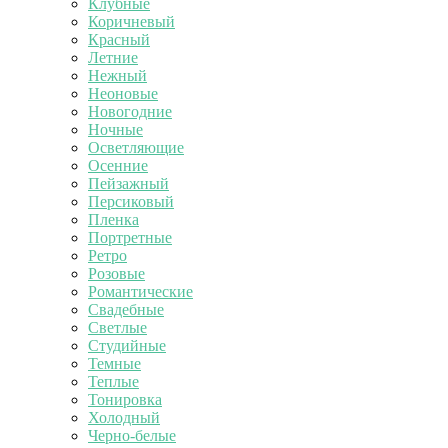
Клубные
Коричневый
Красный
Летние
Нежный
Неоновые
Новогодние
Ночные
Осветляющие
Осенние
Пейзажный
Персиковый
Пленка
Портретные
Ретро
Розовые
Романтические
Свадебные
Светлые
Студийные
Темные
Теплые
Тонировка
Холодный
Черно-белые