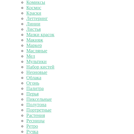
Комиксы
Космос
Краски
Леттеринг
Линии
Листья
Мазки красок
Макияж
Маркер
Масляные
Мел
Мультики
Набор кистей
Неоновые
Облака
Огонь
Палитра
Перья
Пиксельные
Полутона
Портретные
Растения
Ресницы
Ретро
Ручка