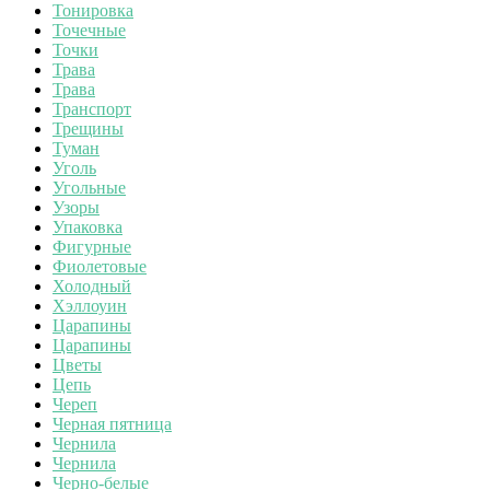
Тонировка
Точечные
Точки
Трава
Трава
Транспорт
Трещины
Туман
Уголь
Угольные
Узоры
Упаковка
Фигурные
Фиолетовые
Холодный
Хэллоуин
Царапины
Царапины
Цветы
Цепь
Череп
Черная пятница
Чернила
Чернила
Черно-белые