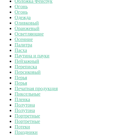
Обложка Фейсбук
Огонь
Огонь
Одежда
Оливковый
Оранжевый
Осветляющие
Осенние
Палитра
Пасха
Паутина и пауки
Пейзажный
Переписка
Персиковый
Перья
Перья
Печатная продукция
Пиксельные
Пленка
Полутона
Полутона
Портретные
Портретные
Потеки
Праздники