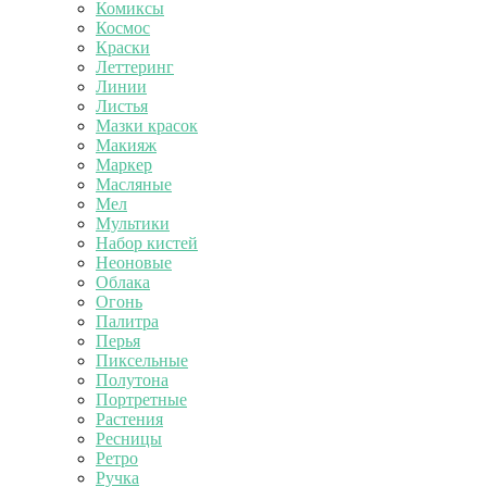
Комиксы
Космос
Краски
Леттеринг
Линии
Листья
Мазки красок
Макияж
Маркер
Масляные
Мел
Мультики
Набор кистей
Неоновые
Облака
Огонь
Палитра
Перья
Пиксельные
Полутона
Портретные
Растения
Ресницы
Ретро
Ручка