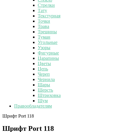
Стрелки
Тату
Текстурная
Точки
Трава
Трещины
Туман
Угольные
Узоры
Фигурные
Царапины
Цветы
Цепь
Череп
Чернила
Шары
Шерсть
Штриховка
Шум
Правообладателям
Шрифт Port 118
Шрифт Port 118