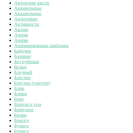
Авторские кисти
Акварельные
Акварельные
Акриловые
Активности
Акции
Аниме
Аниме
Анимированные шаблоны
Бабочки
Базовые
Без рубрики
Белые
Бледный
Блестки
Блестки (глиттер)
Блик
Блики
Боке
Борода и усы
Брендинг
Брови
Брызги
Бумага
Бумага