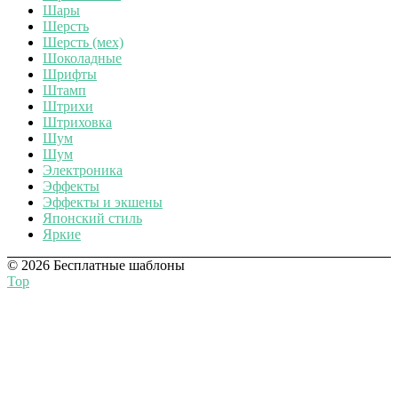
Шары
Шерсть
Шерсть (мех)
Шоколадные
Шрифты
Штамп
Штрихи
Штриховка
Шум
Шум
Электроника
Эффекты
Эффекты и экшены
Японский стиль
Яркие
© 2026 Бесплатные шаблоны
Top