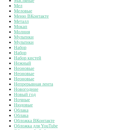
Масляные
Мел
Меловые
Меню ВКонтакте
Металл
Мокап
Молния
Мультики
Мультики
Набор
Набор
Набор кистей
Нежный
Неоновые
Неоновые
Неоновые
Непрерывная лента
Новогодние
Новый год
Ночные
Нюдовые
Облака
Облака
Обложка ВКонтакте
Обложка для YouTube