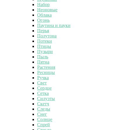
Набор
Неоновые
Облака
Огонь
Паутина и пауки
Перья
Полутона
Потеки
Птицы
Пузыри
Пыль
Пятна
Растения
Ресницы
Ручка
Свет
Сердце
Сетка
Силуэты
Скетч
Следы
Снег
Солнце
Спрей
Стекло