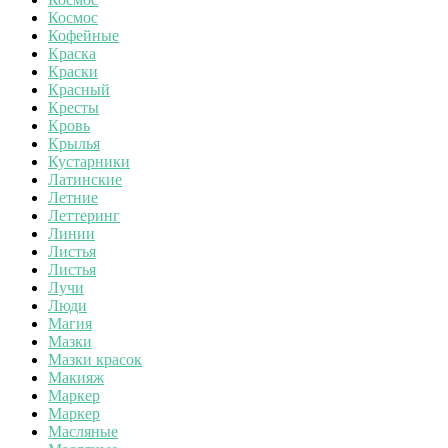
Космос
Кофейные
Краска
Краски
Красный
Кресты
Кровь
Крылья
Кустарники
Латинские
Летние
Леттеринг
Линии
Листья
Листья
Лучи
Люди
Магия
Мазки
Мазки красок
Макияж
Маркер
Маркер
Масляные