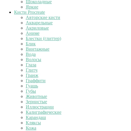
Шоколадные
Яркие
Кисти Procreate
Авторские кисти
Акварельные
Акриловые
Аниме
Блестки (глиттер)
Блик
Винтажные
Вода
Волосы
Глаза
Глитч
Гранж
Граффити
Гуашь
Губы
Животные
Зернистые
Иллюстрации
Калиграфические
Карандаш
Кляксы
Кожа