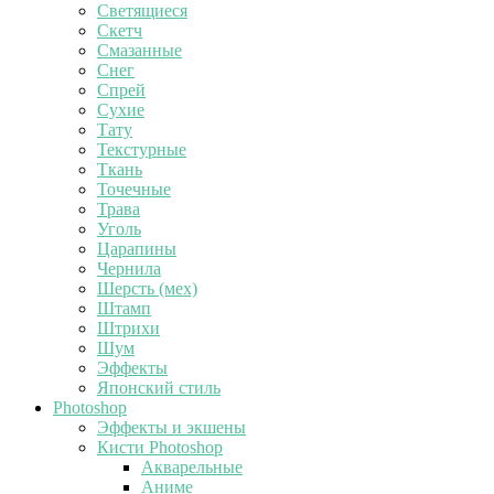
Светящиеся
Скетч
Смазанные
Снег
Спрей
Сухие
Тату
Текстурные
Ткань
Точечные
Трава
Уголь
Царапины
Чернила
Шерсть (мех)
Штамп
Штрихи
Шум
Эффекты
Японский стиль
Photoshop
Эффекты и экшены
Кисти Photoshop
Акварельные
Аниме