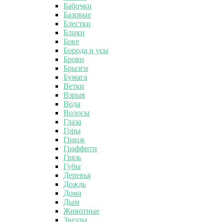
Бабочки
Базовые
Блестки
Блики
Боке
Борода и усы
Брови
Брызги
Бумага
Ветки
Взрыв
Вода
Волосы
Глаза
Горы
Гранж
Граффити
Грязь
Губы
Деревья
Дождь
Дома
Дым
Животные
Звезды