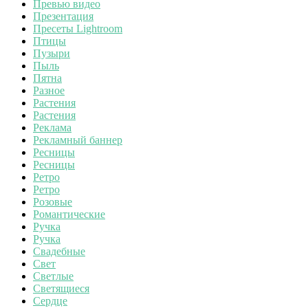
Превью видео
Презентация
Пресеты Lightroom
Птицы
Пузыри
Пыль
Пятна
Разное
Растения
Растения
Реклама
Рекламный баннер
Ресницы
Ресницы
Ретро
Ретро
Розовые
Романтические
Ручка
Ручка
Свадебные
Свет
Светлые
Светящиеся
Сердце