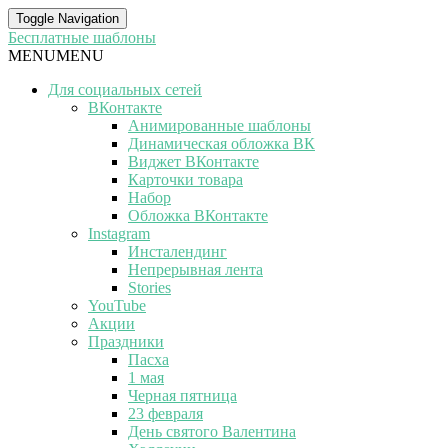
Toggle Navigation
Бесплатные шаблоны
MENU
MENU
Для социальных сетей
ВКонтакте
Анимированные шаблоны
Динамическая обложка ВК
Виджет ВКонтакте
Карточки товара
Набор
Обложка ВКонтакте
Instagram
Инсталендинг
Непрерывная лента
Stories
YouTube
Акции
Праздники
Пасха
1 мая
Черная пятница
23 февраля
День святого Валентина