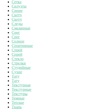
Сетка
Силуэты
Синие
Скетч
Скетч
Следы
Смазанные
Снег
Снег
Солнце
Спортивные
Спрей
Спрей
Стекло
Стрелки
Студийные
Сухие
Тату
Тату
Текстурная
Текстурные
Текстуры
Темные
Теплые
Ткань