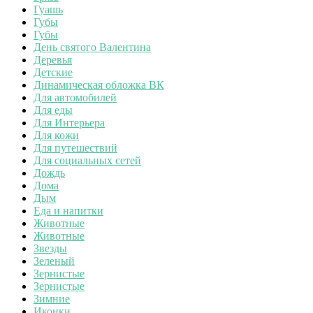
Гуашь
Губы
Губы
День святого Валентина
Деревья
Детские
Динамическая обложка ВК
Для автомобилей
Для еды
Для Интерьера
Для кожи
Для путешествий
Для социальных сетей
Дождь
Дома
Дым
Еда и напитки
Животные
Животные
Звезды
Зеленый
Зернистые
Зернистые
Зимние
Иконки