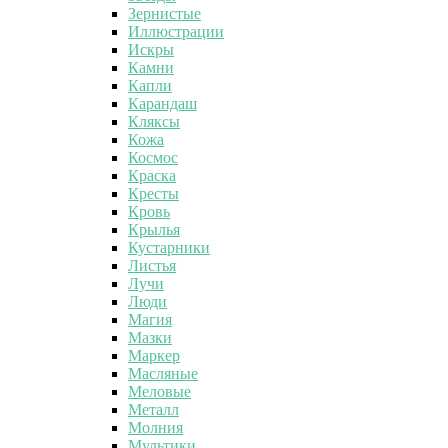
Зернистые
Иллюстрации
Искры
Камни
Капли
Карандаш
Кляксы
Кожа
Космос
Краска
Кресты
Кровь
Крылья
Кустарники
Листья
Лучи
Люди
Магия
Мазки
Маркер
Масляные
Меловые
Металл
Молния
Мультики