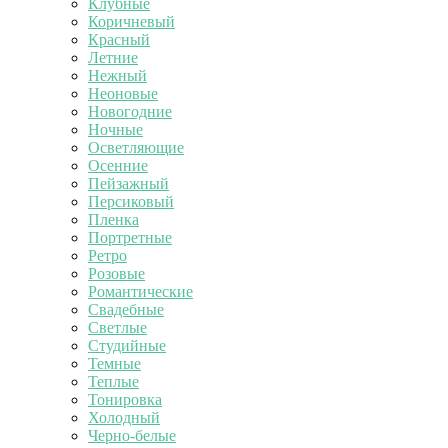
Клубные
Коричневый
Красный
Летние
Нежный
Неоновые
Новогодние
Ночные
Осветляющие
Осенние
Пейзажный
Персиковый
Пленка
Портретные
Ретро
Розовые
Романтические
Свадебные
Светлые
Студийные
Темные
Теплые
Тонировка
Холодный
Черно-белые