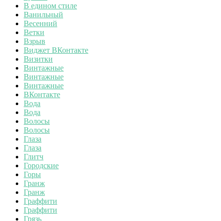
В едином стиле
Ванильный
Весенний
Ветки
Взрыв
Виджет ВКонтакте
Визитки
Винтажные
Винтажные
Винтажные
ВКонтакте
Вода
Вода
Волосы
Волосы
Глаза
Глаза
Глитч
Городские
Горы
Гранж
Гранж
Граффити
Граффити
Грязь