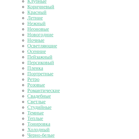
Клубные
Коричневый
Красный
Летние
Нежный
Неоновые
Новогодние
Ночные
Осветляющие
Осенние
Пейзажный
Персиковый
Пленка
Портретные
Ретро
Розовые
Романтические
Свадебные
Светлые
Студийные
Темные
Теплые
Тонировка
Холодный
Черно-белые