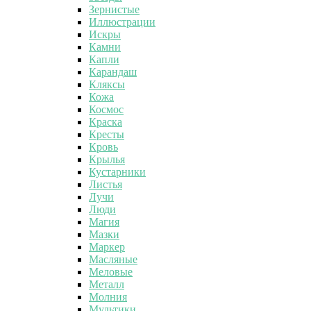
Зернистые
Иллюстрации
Искры
Камни
Капли
Карандаш
Кляксы
Кожа
Космос
Краска
Кресты
Кровь
Крылья
Кустарники
Листья
Лучи
Люди
Магия
Мазки
Маркер
Масляные
Меловые
Металл
Молния
Мультики