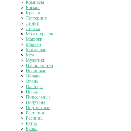
Комиксы
Космос
Краски
Леттеринг
Линии
Листья
Мазки красок
Макияж
Маркер
Масляные
Мел
Мультики
Набор кистей
Неоновые
Облака
Огонь
Палитра
Перья
Пиксельные
Полутона
Портретные
Растения
Ресницы
Ретро
Ручка