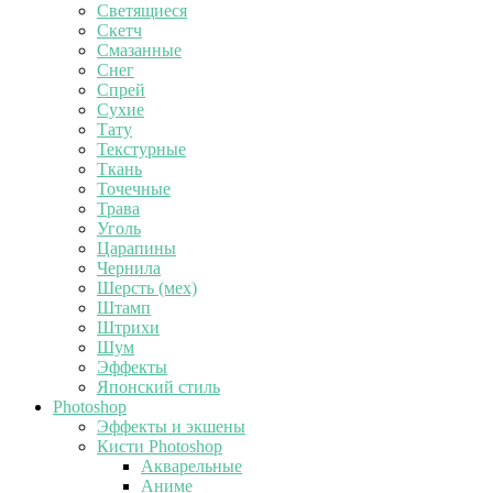
Светящиеся
Скетч
Смазанные
Снег
Спрей
Сухие
Тату
Текстурные
Ткань
Точечные
Трава
Уголь
Царапины
Чернила
Шерсть (мех)
Штамп
Штрихи
Шум
Эффекты
Японский стиль
Photoshop
Эффекты и экшены
Кисти Photoshop
Акварельные
Аниме