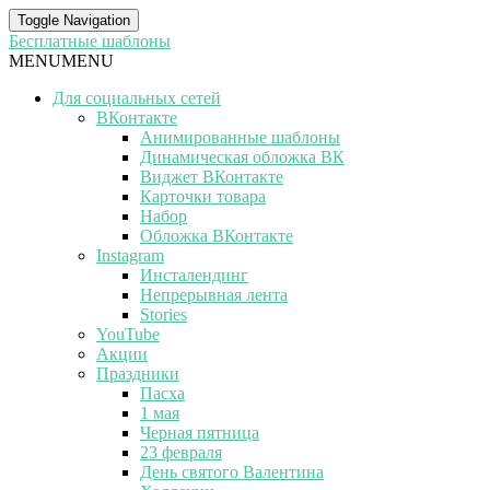
Toggle Navigation
Бесплатные шаблоны
MENU
MENU
Для социальных сетей
ВКонтакте
Анимированные шаблоны
Динамическая обложка ВК
Виджет ВКонтакте
Карточки товара
Набор
Обложка ВКонтакте
Instagram
Инсталендинг
Непрерывная лента
Stories
YouTube
Акции
Праздники
Пасха
1 мая
Черная пятница
23 февраля
День святого Валентина