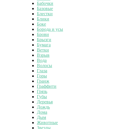
Бабочки
Базовые
Блестки
Блики
Боке
Борода и усы
Брови
Брызги
Бумага
Ветки
Взрыв
Вода
Волосы
Глаза
Горы
Гранж
Граффити
Грязь
Губы
Деревья
Дождь
Дома
Дым
Животные
Звезды