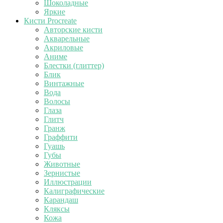
Шоколадные
Яркие
Кисти Procreate
Авторские кисти
Акварельные
Акриловые
Аниме
Блестки (глиттер)
Блик
Винтажные
Вода
Волосы
Глаза
Глитч
Гранж
Граффити
Гуашь
Губы
Животные
Зернистые
Иллюстрации
Калиграфические
Карандаш
Кляксы
Кожа