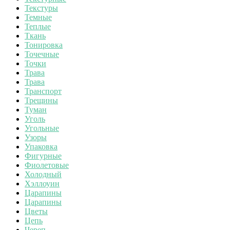
Текстуры
Темные
Теплые
Ткань
Тонировка
Точечные
Точки
Трава
Трава
Транспорт
Трещины
Туман
Уголь
Угольные
Узоры
Упаковка
Фигурные
Фиолетовые
Холодный
Хэллоуин
Царапины
Царапины
Цветы
Цепь
Череп