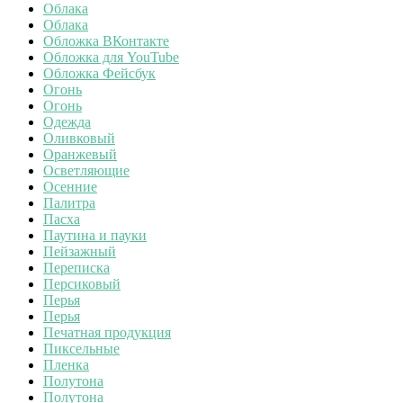
Облака
Облака
Обложка ВКонтакте
Обложка для YouTube
Обложка Фейсбук
Огонь
Огонь
Одежда
Оливковый
Оранжевый
Осветляющие
Осенние
Палитра
Пасха
Паутина и пауки
Пейзажный
Переписка
Персиковый
Перья
Перья
Печатная продукция
Пиксельные
Пленка
Полутона
Полутона