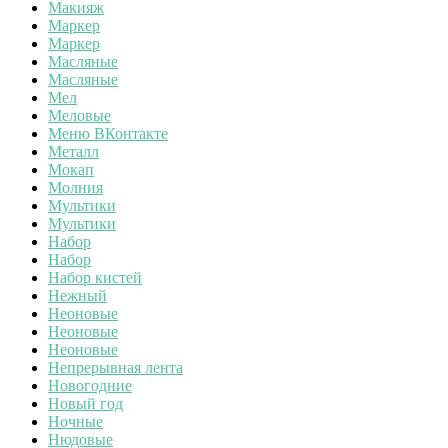
Макияж
Маркер
Маркер
Масляные
Масляные
Мел
Меловые
Меню ВКонтакте
Металл
Мокап
Молния
Мультики
Мультики
Набор
Набор
Набор кистей
Нежный
Неоновые
Неоновые
Неоновые
Непрерывная лента
Новогодние
Новый год
Ночные
Нюдовые