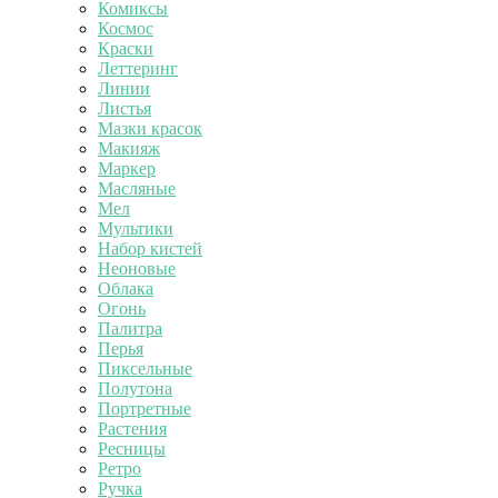
Комиксы
Космос
Краски
Леттеринг
Линии
Листья
Мазки красок
Макияж
Маркер
Масляные
Мел
Мультики
Набор кистей
Неоновые
Облака
Огонь
Палитра
Перья
Пиксельные
Полутона
Портретные
Растения
Ресницы
Ретро
Ручка