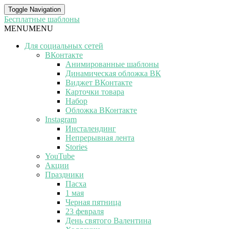
Toggle Navigation
Бесплатные шаблоны
MENU
MENU
Для социальных сетей
ВКонтакте
Анимированные шаблоны
Динамическая обложка ВК
Виджет ВКонтакте
Карточки товара
Набор
Обложка ВКонтакте
Instagram
Инсталендинг
Непрерывная лента
Stories
YouTube
Акции
Праздники
Пасха
1 мая
Черная пятница
23 февраля
День святого Валентина