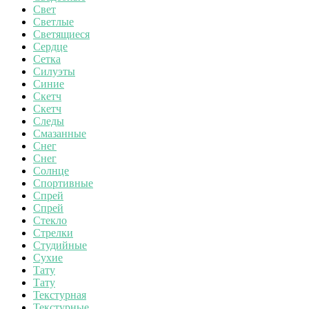
Свет
Светлые
Светящиеся
Сердце
Сетка
Силуэты
Синие
Скетч
Скетч
Следы
Смазанные
Снег
Снег
Солнце
Спортивные
Спрей
Спрей
Стекло
Стрелки
Студийные
Сухие
Тату
Тату
Текстурная
Текстурные