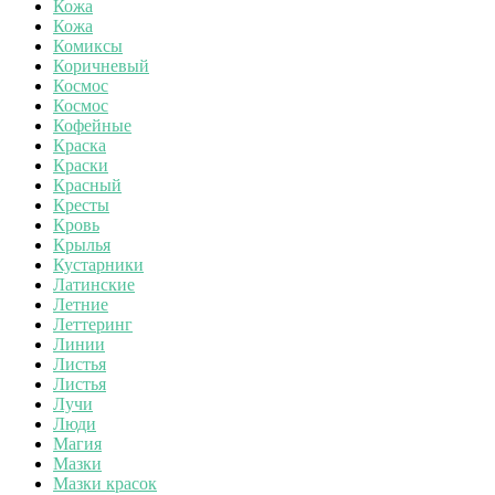
Кожа
Кожа
Комиксы
Коричневый
Космос
Космос
Кофейные
Краска
Краски
Красный
Кресты
Кровь
Крылья
Кустарники
Латинские
Летние
Леттеринг
Линии
Листья
Листья
Лучи
Люди
Магия
Мазки
Мазки красок