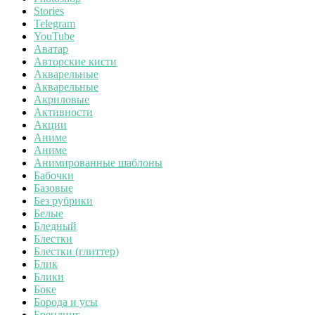
Stories
Telegram
YouTube
Аватар
Авторские кисти
Акварельные
Акварельные
Акриловые
Активности
Акции
Аниме
Аниме
Анимированные шаблоны
Бабочки
Базовые
Без рубрики
Белые
Бледный
Блестки
Блестки (глиттер)
Блик
Блики
Боке
Борода и усы
Брендинг