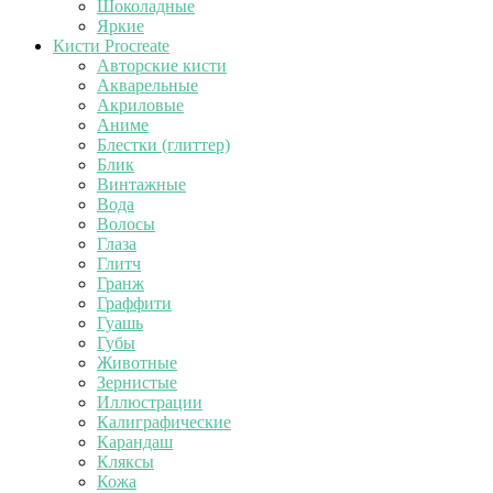
Шоколадные
Яркие
Кисти Procreate
Авторские кисти
Акварельные
Акриловые
Аниме
Блестки (глиттер)
Блик
Винтажные
Вода
Волосы
Глаза
Глитч
Гранж
Граффити
Гуашь
Губы
Животные
Зернистые
Иллюстрации
Калиграфические
Карандаш
Кляксы
Кожа