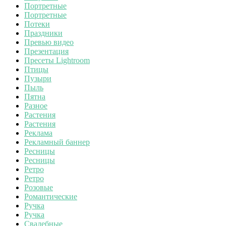
Портретные
Портретные
Потеки
Праздники
Превью видео
Презентация
Пресеты Lightroom
Птицы
Пузыри
Пыль
Пятна
Разное
Растения
Растения
Реклама
Рекламный баннер
Ресницы
Ресницы
Ретро
Ретро
Розовые
Романтические
Ручка
Ручка
Свадебные