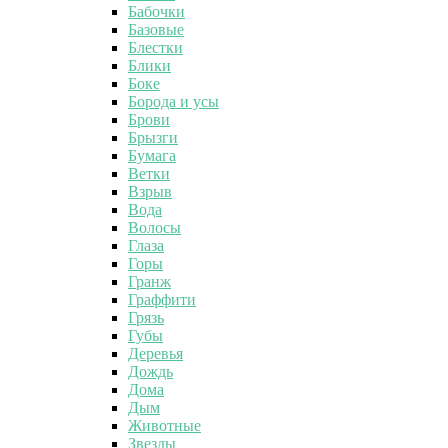
Бабочки
Базовые
Блестки
Блики
Боке
Борода и усы
Брови
Брызги
Бумага
Ветки
Взрыв
Вода
Волосы
Глаза
Горы
Гранж
Граффити
Грязь
Губы
Деревья
Дождь
Дома
Дым
Животные
Звезды