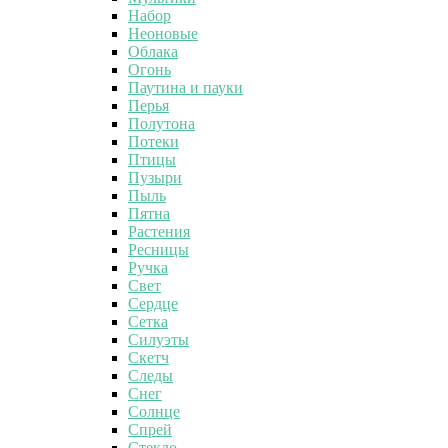
Набор
Неоновые
Облака
Огонь
Паутина и пауки
Перья
Полутона
Потеки
Птицы
Пузыри
Пыль
Пятна
Растения
Ресницы
Ручка
Свет
Сердце
Сетка
Силуэты
Скетч
Следы
Снег
Солнце
Спрей
Стекло