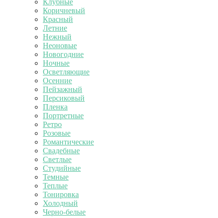
Клубные
Коричневый
Красный
Летние
Нежный
Неоновые
Новогодние
Ночные
Осветляющие
Осенние
Пейзажный
Персиковый
Пленка
Портретные
Ретро
Розовые
Романтические
Свадебные
Светлые
Студийные
Темные
Теплые
Тонировка
Холодный
Черно-белые