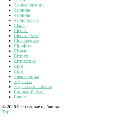
Черная пятница
Чернила
Чернила
Черно-белые
Шары
Шерсть
Шерсть (мех)
Шоколадные
Шрифты
Штамп
Штрихи
Штриховка
Шум
Шум
Электроника
Эффекты
Эффекты и экшены
Японский стиль
Яркие
© 2026 Бесплатные шаблоны
Top