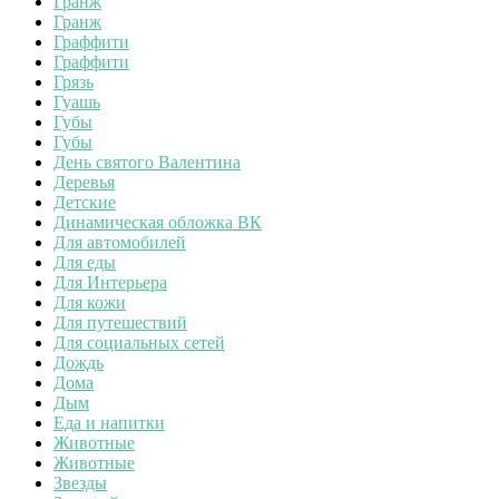
Гранж
Гранж
Граффити
Граффити
Грязь
Гуашь
Губы
Губы
День святого Валентина
Деревья
Детские
Динамическая обложка ВК
Для автомобилей
Для еды
Для Интерьера
Для кожи
Для путешествий
Для социальных сетей
Дождь
Дома
Дым
Еда и напитки
Животные
Животные
Звезды