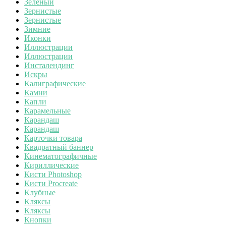
Зеленый
Зернистые
Зернистые
Зимние
Иконки
Иллюстрации
Иллюстрации
Инсталендинг
Искры
Калиграфические
Камни
Капли
Карамельные
Карандаш
Карандаш
Карточки товара
Квадратный баннер
Кинематографичные
Кириллические
Кисти Photoshop
Кисти Procreate
Клубные
Кляксы
Кляксы
Кнопки