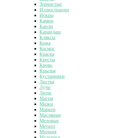
Зернистые
Иллюстрации
Искры
Камни
Капли
Карандаш
Кляксы
Кожа
Космос
Краска
Кресты
Кровь
Крылья
Кустарники
Листья
Лучи
Люди
Магия
Мазки
Маркер
Масляные
Меловые
Металл
Молния
Мультики