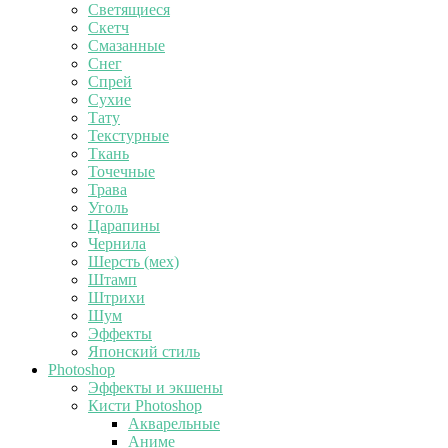
Светящиеся
Скетч
Смазанные
Снег
Спрей
Сухие
Тату
Текстурные
Ткань
Точечные
Трава
Уголь
Царапины
Чернила
Шерсть (мех)
Штамп
Штрихи
Шум
Эффекты
Японский стиль
Photoshop
Эффекты и экшены
Кисти Photoshop
Акварельные
Аниме