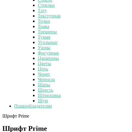
Стрелки
Тату
Текстурная
Точки
Трава
Трещины
Туман
Угольные
Узоры
Фигурные
Царапины
Цветы
Цепь
Череп
Чернила
Шары
Шерсть
Штриховка
Шум
Правообладателям
Шрифт Prime
Шрифт Prime