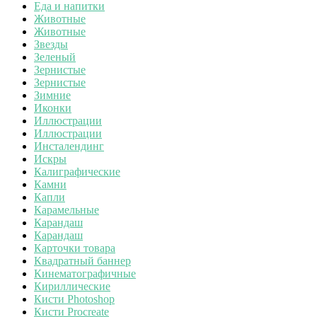
Еда и напитки
Животные
Животные
Звезды
Зеленый
Зернистые
Зернистые
Зимние
Иконки
Иллюстрации
Иллюстрации
Инсталендинг
Искры
Калиграфические
Камни
Капли
Карамельные
Карандаш
Карандаш
Карточки товара
Квадратный баннер
Кинематографичные
Кириллические
Кисти Photoshop
Кисти Procreate