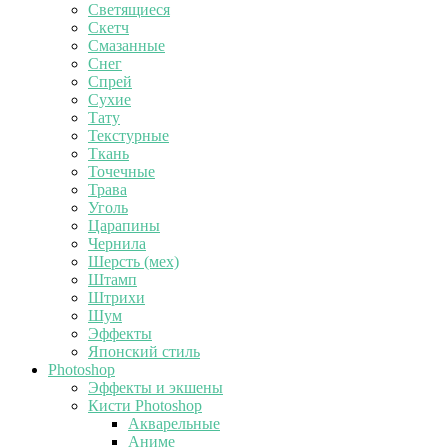
Светящиеся
Скетч
Смазанные
Снег
Спрей
Сухие
Тату
Текстурные
Ткань
Точечные
Трава
Уголь
Царапины
Чернила
Шерсть (мех)
Штамп
Штрихи
Шум
Эффекты
Японский стиль
Photoshop
Эффекты и экшены
Кисти Photoshop
Акварельные
Аниме