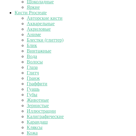
Шоколадные
Яркие
Кисти Procreate
Авторские кисти
Акварельные
Акриловые
Аниме
Блестки (глиттер)
Блик
Винтажные
Вода
Волосы
Глаза
Глитч
Гранж
Граффити
Гуашь
Губы
Животные
Зернистые
Иллюстрации
Калиграфические
Карандаш
Кляксы
Кожа