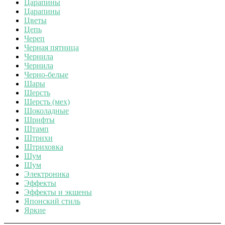
Царапины
Царапины
Цветы
Цепь
Череп
Черная пятница
Чернила
Чернила
Черно-белые
Шары
Шерсть
Шерсть (мех)
Шоколадные
Шрифты
Штамп
Штрихи
Штриховка
Шум
Шум
Электроника
Эффекты
Эффекты и экшены
Японский стиль
Яркие