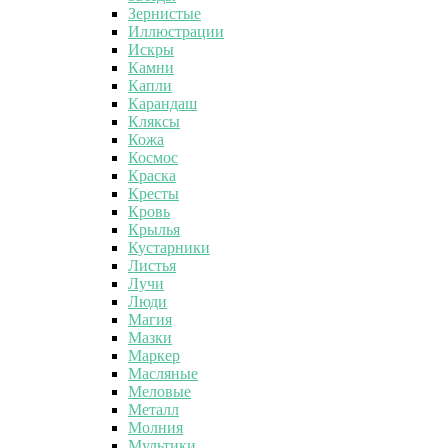
Зернистые
Иллюстрации
Искры
Камни
Капли
Карандаш
Кляксы
Кожа
Космос
Краска
Кресты
Кровь
Крылья
Кустарники
Листья
Лучи
Люди
Магия
Мазки
Маркер
Масляные
Меловые
Металл
Молния
Мультики