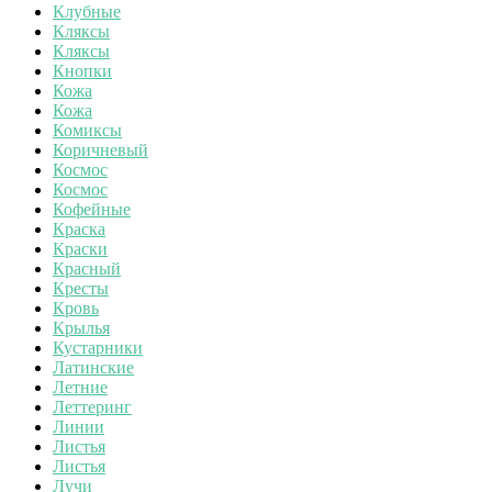
Клубные
Кляксы
Кляксы
Кнопки
Кожа
Кожа
Комиксы
Коричневый
Космос
Космос
Кофейные
Краска
Краски
Красный
Кресты
Кровь
Крылья
Кустарники
Латинские
Летние
Леттеринг
Линии
Листья
Листья
Лучи