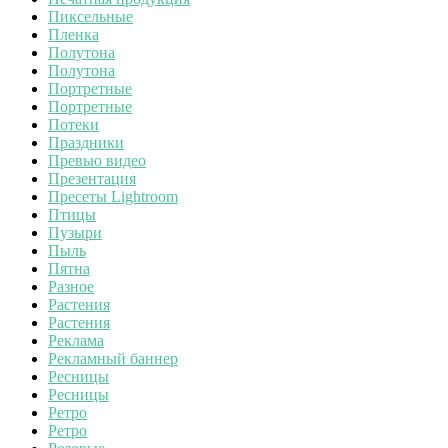
Пиксельные
Пленка
Полутона
Полутона
Портретные
Портретные
Потеки
Праздники
Превью видео
Презентация
Пресеты Lightroom
Птицы
Пузыри
Пыль
Пятна
Разное
Растения
Растения
Реклама
Рекламный баннер
Ресницы
Ресницы
Ретро
Ретро