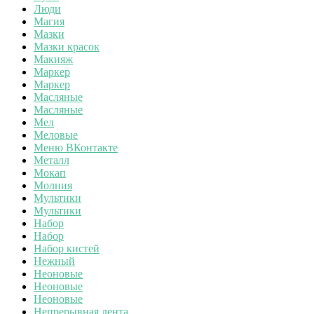
Люди
Магия
Мазки
Мазки красок
Макияж
Маркер
Маркер
Масляные
Масляные
Мел
Меловые
Меню ВКонтакте
Металл
Мокап
Молния
Мультики
Мультики
Набор
Набор
Набор кистей
Нежный
Неоновые
Неоновые
Неоновые
Непрерывная лента