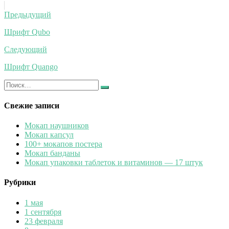
Навигация
Предыдущий
по
Шрифт Qubo
записям
Следующий
Шрифт Quango
Искать:
Найти
Свежие записи
Мокап наушников
Мокап капсул
100+ мокапов постера
Мокап банданы
Мокап упаковки таблеток и витаминов — 17 штук
Рубрики
1 мая
1 сентября
23 февраля