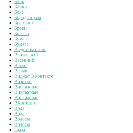
Блик
Блики
Боке
Борода и усы
Брендинг
Брови
Брызги
Бумага
Бумага
В едином стиле
Ванильный
Весенний
Ветки
Взрыв
Виджет ВКонтакте
Визитки
Винтажные
Винтажные
Винтажные
ВКонтакте
Вода
Вода
Волосы
Волосы
Глаза