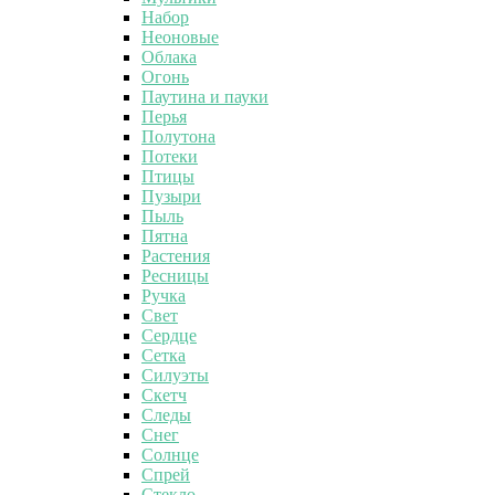
Набор
Неоновые
Облака
Огонь
Паутина и пауки
Перья
Полутона
Потеки
Птицы
Пузыри
Пыль
Пятна
Растения
Ресницы
Ручка
Свет
Сердце
Сетка
Силуэты
Скетч
Следы
Снег
Солнце
Спрей
Стекло