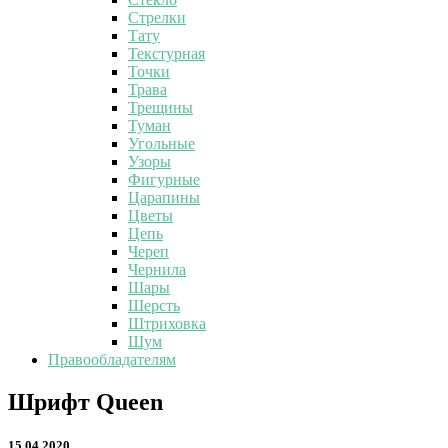
Стрелки
Тату
Текстурная
Точки
Трава
Трещины
Туман
Угольные
Узоры
Фигурные
Царапины
Цветы
Цепь
Череп
Чернила
Шары
Шерсть
Штриховка
Шум
Правообладателям
Шрифт
Шрифт Queen
Queen
15.04.2020