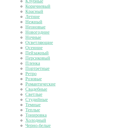
Клубные
Коричневый
Красный
Летние
Нежный
Неоновые
Новогодние
Ночные
Осветляющие
Осенние
Пейзажный
Персиковый
Пленка
Портретные
Ретро
Розовые
Романтические
Свадебные
Светлые
Студийные
Темные
Теплые
Тонировка
Холодный
Черно-белые