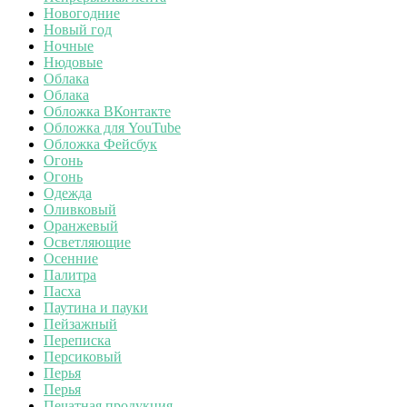
Новогодние
Новый год
Ночные
Нюдовые
Облака
Облака
Обложка ВКонтакте
Обложка для YouTube
Обложка Фейсбук
Огонь
Огонь
Одежда
Оливковый
Оранжевый
Осветляющие
Осенние
Палитра
Пасха
Паутина и пауки
Пейзажный
Переписка
Персиковый
Перья
Перья
Печатная продукция