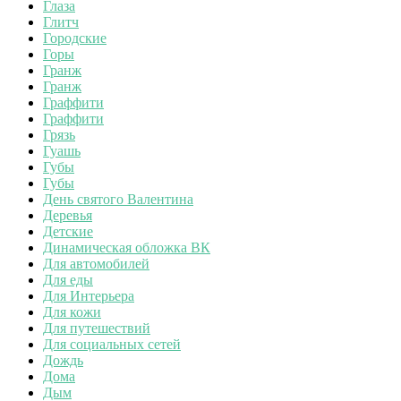
Глаза
Глитч
Городские
Горы
Гранж
Гранж
Граффити
Граффити
Грязь
Гуашь
Губы
Губы
День святого Валентина
Деревья
Детские
Динамическая обложка ВК
Для автомобилей
Для еды
Для Интерьера
Для кожи
Для путешествий
Для социальных сетей
Дождь
Дома
Дым