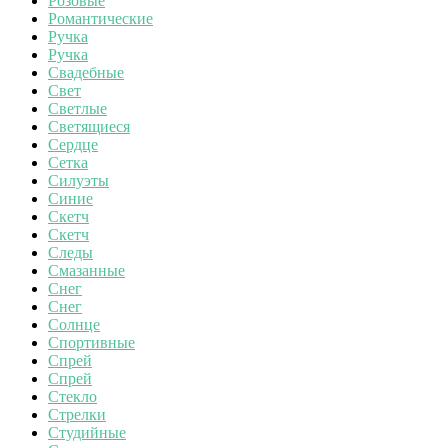
Розовые
Романтические
Ручка
Ручка
Свадебные
Свет
Светлые
Светящиеся
Сердце
Сетка
Силуэты
Синие
Скетч
Скетч
Следы
Смазанные
Снег
Снег
Солнце
Спортивные
Спрей
Спрей
Стекло
Стрелки
Студийные