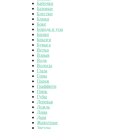
Бабочки
Базовые
Блестки
Блики
Боке
Борода и усы
Брови
Брызги
Бумага
Ветки
Взрыв
Вода
Волосы
Глаза
Горы
Гранж
Граффити
Грязь
Губы
Деревья
Дождь
Дома
Дым
Животные
Звезды