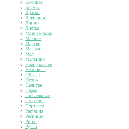
Комиксы
Космос
Краски
Леттеринг
Линии
Листья
Мазки красок
Макияж
Маркер
Масляные
Мел
Мультики
Набор кистей
Неоновые
Облака
Огонь
Палитра
Перья
Пиксельные
Полутона
Портретные
Растения
Ресницы
Ретро
Ручка