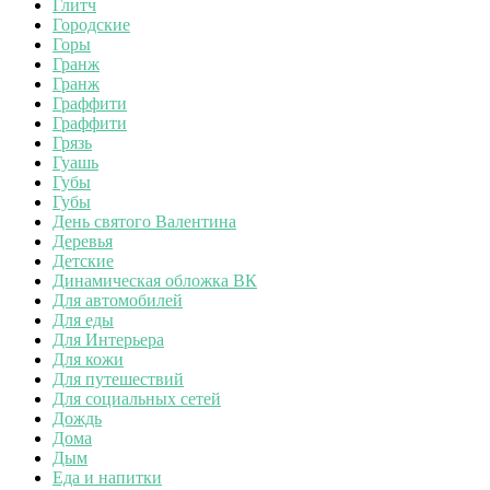
Глитч
Городские
Горы
Гранж
Гранж
Граффити
Граффити
Грязь
Гуашь
Губы
Губы
День святого Валентина
Деревья
Детские
Динамическая обложка ВК
Для автомобилей
Для еды
Для Интерьера
Для кожи
Для путешествий
Для социальных сетей
Дождь
Дома
Дым
Еда и напитки