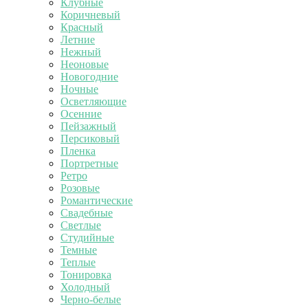
Клубные
Коричневый
Красный
Летние
Нежный
Неоновые
Новогодние
Ночные
Осветляющие
Осенние
Пейзажный
Персиковый
Пленка
Портретные
Ретро
Розовые
Романтические
Свадебные
Светлые
Студийные
Темные
Теплые
Тонировка
Холодный
Черно-белые