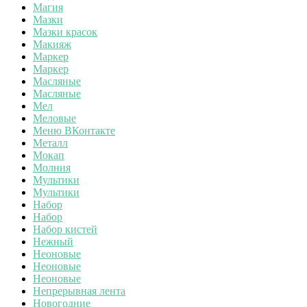
Магия
Мазки
Мазки красок
Макияж
Маркер
Маркер
Масляные
Масляные
Мел
Меловые
Меню ВКонтакте
Металл
Мокап
Молния
Мультики
Мультики
Набор
Набор
Набор кистей
Нежный
Неоновые
Неоновые
Неоновые
Непрерывная лента
Новогодние