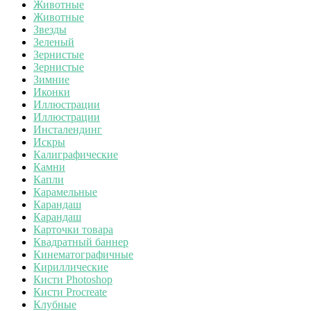
Животные
Животные
Звезды
Зеленый
Зернистые
Зернистые
Зимние
Иконки
Иллюстрации
Иллюстрации
Инсталендинг
Искры
Калиграфические
Камни
Капли
Карамельные
Карандаш
Карандаш
Карточки товара
Квадратный баннер
Кинематографичные
Кириллические
Кисти Photoshop
Кисти Procreate
Клубные