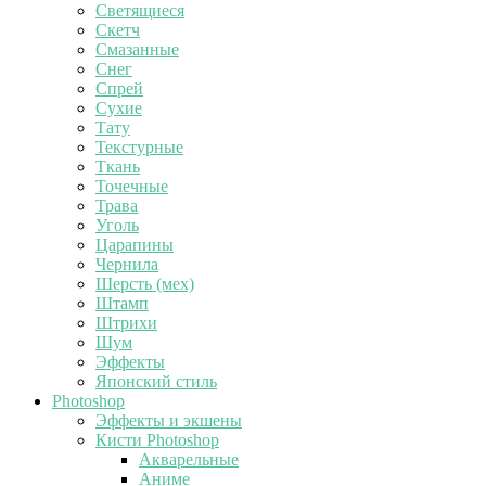
Светящиеся
Скетч
Смазанные
Снег
Спрей
Сухие
Тату
Текстурные
Ткань
Точечные
Трава
Уголь
Царапины
Чернила
Шерсть (мех)
Штамп
Штрихи
Шум
Эффекты
Японский стиль
Photoshop
Эффекты и экшены
Кисти Photoshop
Акварельные
Аниме