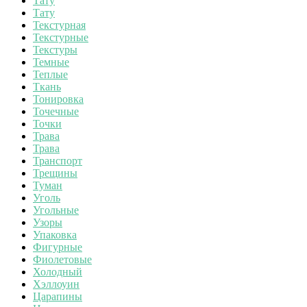
Тату
Тату
Текстурная
Текстурные
Текстуры
Темные
Теплые
Ткань
Тонировка
Точечные
Точки
Трава
Трава
Транспорт
Трещины
Туман
Уголь
Угольные
Узоры
Упаковка
Фигурные
Фиолетовые
Холодный
Хэллоуин
Царапины