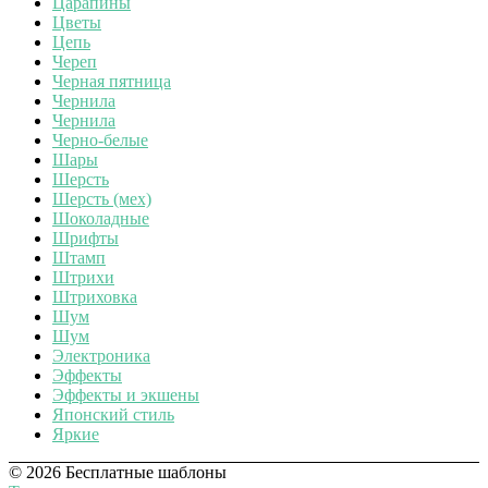
Царапины
Цветы
Цепь
Череп
Черная пятница
Чернила
Чернила
Черно-белые
Шары
Шерсть
Шерсть (мех)
Шоколадные
Шрифты
Штамп
Штрихи
Штриховка
Шум
Шум
Электроника
Эффекты
Эффекты и экшены
Японский стиль
Яркие
© 2026 Бесплатные шаблоны