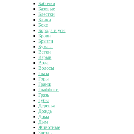
Бабочки
Базовые
Блестки
Блики
Боке
Борода и усы
Брови
Брызги
Бумага
Ветки
Взрыв
Вода
Волосы
Глаза
Горы
Гранж
Граффити
Грязь
Губы
Деревья
Дождь
Дома
Дым
Животные
Звезды