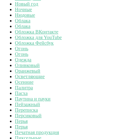
Новый год
Ночные
Нюдовые
Облака
Облака
Обложка ВКонтакте
Обложка для YouTube
Обложка Фейсбук
Огонь
Огонь
Одежда
Оливковый
Оранжевый
Осветляющие
Осенние
Палитра
Пасха
Паутина и пауки
Пейзажный
Переписка
Персиковый
Перья
Перья
Печатная продукция
Пиксельные