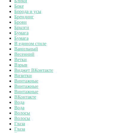
Блики
Боке
Борода и усы
Брендинг
Брови
Брызги
Бумага
Бумага
В едином стиле
Ванильный
Весенний
Ветки
Взрыв
Виджет ВКонтакте
Визитки
Винтажные
Винтажные
Винтажные
ВКонтакте
Вода
Вода
Волосы
Волосы
Глаза
Глаза