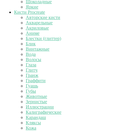
Шоколадные
Яркие
Кисти Procreate
Авторские кисти
Акварельные
Акриловые
Аниме
Блестки (глиттер)
Блик
Винтажные
Вода
Волосы
Глаза
Глитч
Гранж
Граффити
Гуашь
Губы
Животные
Зернистые
Иллюстрации
Калиграфические
Карандаш
Кляксы
Кожа