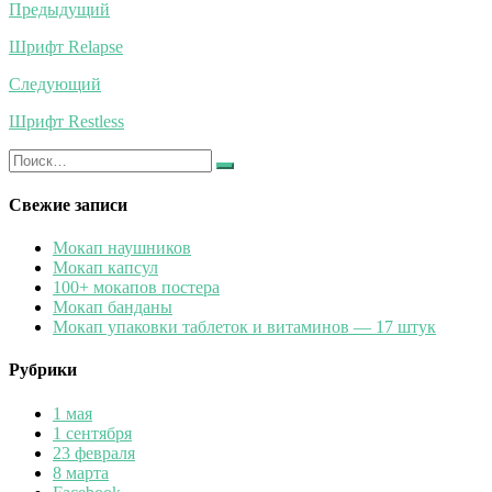
Навигация
Предыдущий
по
Шрифт Relapse
записям
Следующий
Шрифт Restless
Искать:
Найти
Свежие записи
Мокап наушников
Мокап капсул
100+ мокапов постера
Мокап банданы
Мокап упаковки таблеток и витаминов — 17 штук
Рубрики
1 мая
1 сентября
23 февраля
8 марта