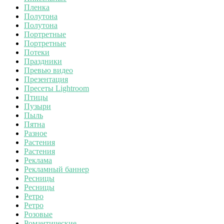
Пленка
Полутона
Полутона
Портретные
Портретные
Потеки
Праздники
Превью видео
Презентация
Пресеты Lightroom
Птицы
Пузыри
Пыль
Пятна
Разное
Растения
Растения
Реклама
Рекламный баннер
Ресницы
Ресницы
Ретро
Ретро
Розовые
Романтические