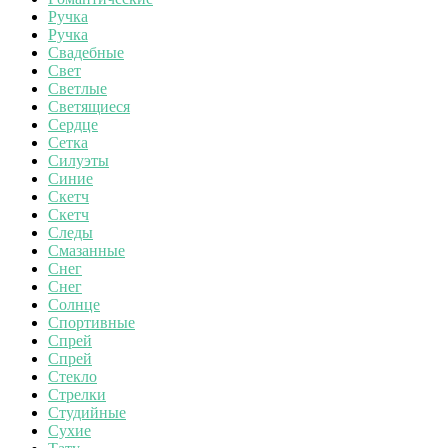
Ручка
Ручка
Свадебные
Свет
Светлые
Светящиеся
Сердце
Сетка
Силуэты
Синие
Скетч
Скетч
Следы
Смазанные
Снег
Снег
Солнце
Спортивные
Спрей
Спрей
Стекло
Стрелки
Студийные
Сухие