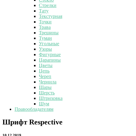
Стрелки
Тату
Текстурная
Точки
Трава
Трещины
Туман
Угольные
Узоры
Фигурные
Царапины
Цветы
Цепь
Череп
Чернила
Шары
Шерсть
Штриховка
Шум
Правообладателям
Шрифт
Шрифт Respective
Respective
10.12.2019