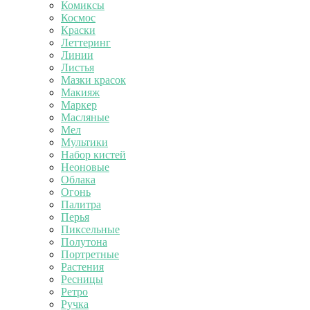
Комиксы
Космос
Краски
Леттеринг
Линии
Листья
Мазки красок
Макияж
Маркер
Масляные
Мел
Мультики
Набор кистей
Неоновые
Облака
Огонь
Палитра
Перья
Пиксельные
Полутона
Портретные
Растения
Ресницы
Ретро
Ручка