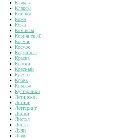
Кляксы
Кляксы
Кнопки
Кожа
Кожа
Комиксы
Коричневый
Космос
Космос
Кофейные
Краска
Краски
Красный
Кресты
Кровь
Крылья
Кустарники
Латинские
Летние
Леттеринг
Линии
Листья
Листья
Лучи
Люди