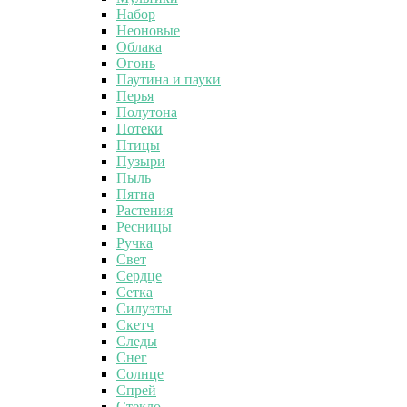
Набор
Неоновые
Облака
Огонь
Паутина и пауки
Перья
Полутона
Потеки
Птицы
Пузыри
Пыль
Пятна
Растения
Ресницы
Ручка
Свет
Сердце
Сетка
Силуэты
Скетч
Следы
Снег
Солнце
Спрей
Стекло