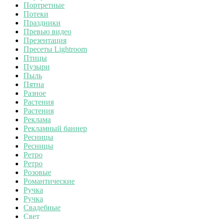
Портретные
Потеки
Праздники
Превью видео
Презентация
Пресеты Lightroom
Птицы
Пузыри
Пыль
Пятна
Разное
Растения
Растения
Реклама
Рекламный баннер
Ресницы
Ресницы
Ретро
Ретро
Розовые
Романтические
Ручка
Ручка
Свадебные
Свет