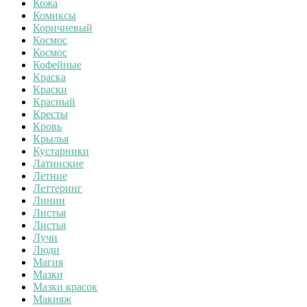
Кожа
Комиксы
Коричневый
Космос
Космос
Кофейные
Краска
Краски
Красный
Кресты
Кровь
Крылья
Кустарники
Латинские
Летние
Леттеринг
Линии
Листья
Листья
Лучи
Люди
Магия
Мазки
Мазки красок
Макияж