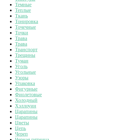
Темные
Теплые
Ткань
Тонировка
Точечные
Точки
Трава
Трава
Транспорт
Трещины
Туман
Уголь
Угольные
Узоры
Упаковка
Фигурные
Фиолетовые
Холодный
Хэллоуин
Царапины
Царапины
Цветы
Цепь
Череп
Черная пятница