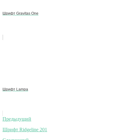
Шрифт Gravitas One
Шрифт Lampa
Навигация
Предыдущий
по
Шрифт Ridgeline 201
записям