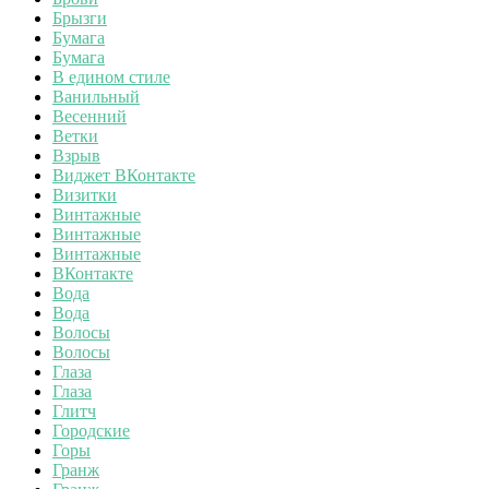
Брызги
Бумага
Бумага
В едином стиле
Ванильный
Весенний
Ветки
Взрыв
Виджет ВКонтакте
Визитки
Винтажные
Винтажные
Винтажные
ВКонтакте
Вода
Вода
Волосы
Волосы
Глаза
Глаза
Глитч
Городские
Горы
Гранж