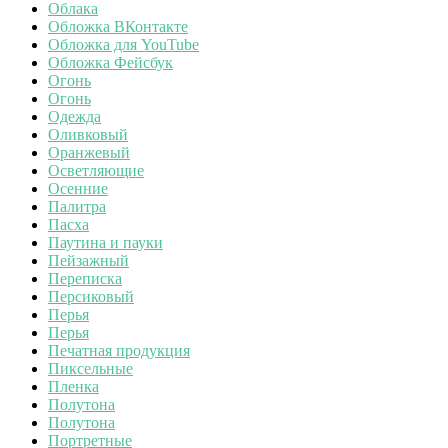
Облака
Обложка ВКонтакте
Обложка для YouTube
Обложка Фейсбук
Огонь
Огонь
Одежда
Оливковый
Оранжевый
Осветляющие
Осенние
Палитра
Пасха
Паутина и пауки
Пейзажный
Переписка
Персиковый
Перья
Перья
Печатная продукция
Пиксельные
Пленка
Полутона
Полутона
Портретные