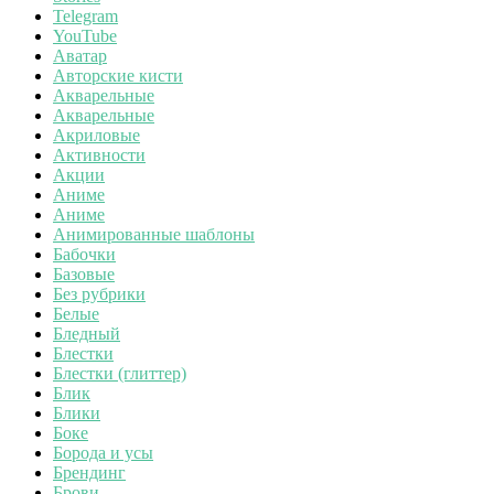
Telegram
YouTube
Аватар
Авторские кисти
Акварельные
Акварельные
Акриловые
Активности
Акции
Аниме
Аниме
Анимированные шаблоны
Бабочки
Базовые
Без рубрики
Белые
Бледный
Блестки
Блестки (глиттер)
Блик
Блики
Боке
Борода и усы
Брендинг
Брови