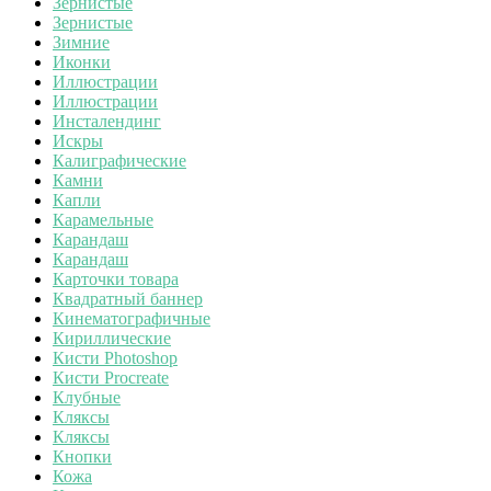
Зернистые
Зернистые
Зимние
Иконки
Иллюстрации
Иллюстрации
Инсталендинг
Искры
Калиграфические
Камни
Капли
Карамельные
Карандаш
Карандаш
Карточки товара
Квадратный баннер
Кинематографичные
Кириллические
Кисти Photoshop
Кисти Procreate
Клубные
Кляксы
Кляксы
Кнопки
Кожа