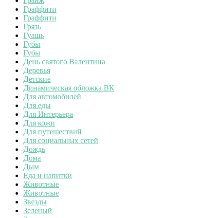
Гранж
Граффити
Граффити
Грязь
Гуашь
Губы
Губы
День святого Валентина
Деревья
Детские
Динамическая обложка ВК
Для автомобилей
Для еды
Для Интерьера
Для кожи
Для путешествий
Для социальных сетей
Дождь
Дома
Дым
Еда и напитки
Животные
Животные
Звезды
Зеленый