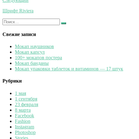
Следующий
Шрифт Riviera
Искать:
Найти
Свежие записи
Мокап наушников
Мокап капсул
100+ мокапов постера
Мокап банданы
Мокап упаковки таблеток и витаминов — 17 штук
Рубрики
1 мая
1 сентября
23 февраля
8 марта
Facebook
Fashion
Instagram
Photoshop
Stories