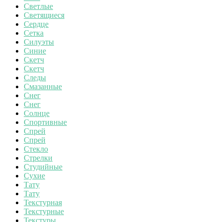
Светлые
Светящиеся
Сердце
Сетка
Силуэты
Синие
Скетч
Скетч
Следы
Смазанные
Снег
Снег
Солнце
Спортивные
Спрей
Спрей
Стекло
Стрелки
Студийные
Сухие
Тату
Тату
Текстурная
Текстурные
Текстуры