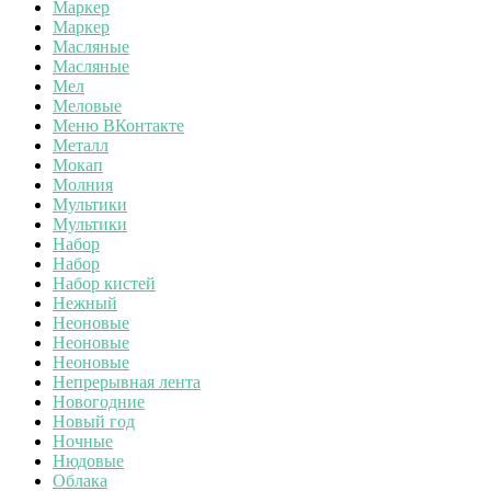
Маркер
Маркер
Масляные
Масляные
Мел
Меловые
Меню ВКонтакте
Металл
Мокап
Молния
Мультики
Мультики
Набор
Набор
Набор кистей
Нежный
Неоновые
Неоновые
Неоновые
Непрерывная лента
Новогодние
Новый год
Ночные
Нюдовые
Облака