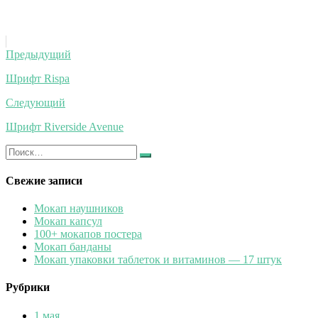
Навигация
Предыдущий
по
Шрифт Rispa
записям
Следующий
Шрифт Riverside Avenue
Искать:
Найти
Свежие записи
Мокап наушников
Мокап капсул
100+ мокапов постера
Мокап банданы
Мокап упаковки таблеток и витаминов — 17 штук
Рубрики
1 мая