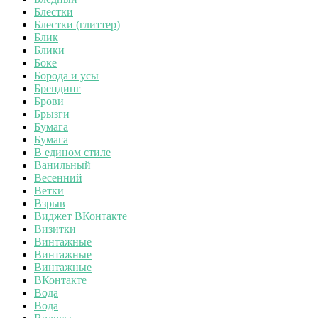
Блестки
Блестки (глиттер)
Блик
Блики
Боке
Борода и усы
Брендинг
Брови
Брызги
Бумага
Бумага
В едином стиле
Ванильный
Весенний
Ветки
Взрыв
Виджет ВКонтакте
Визитки
Винтажные
Винтажные
Винтажные
ВКонтакте
Вода
Вода