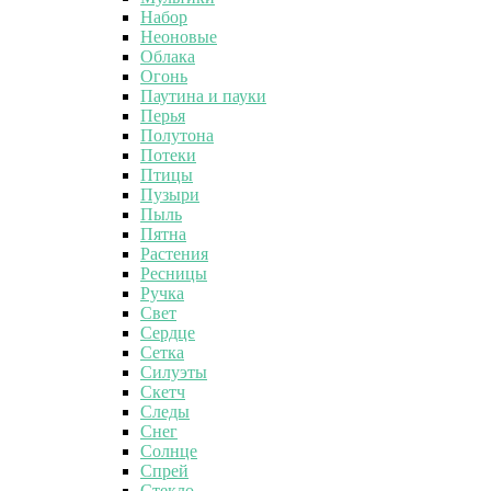
Набор
Неоновые
Облака
Огонь
Паутина и пауки
Перья
Полутона
Потеки
Птицы
Пузыри
Пыль
Пятна
Растения
Ресницы
Ручка
Свет
Сердце
Сетка
Силуэты
Скетч
Следы
Снег
Солнце
Спрей
Стекло