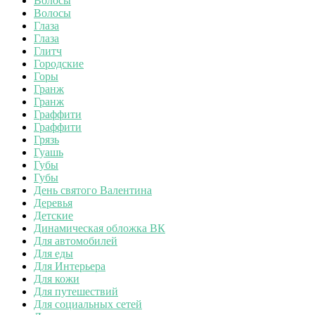
Волосы
Волосы
Глаза
Глаза
Глитч
Городские
Горы
Гранж
Гранж
Граффити
Граффити
Грязь
Гуашь
Губы
Губы
День святого Валентина
Деревья
Детские
Динамическая обложка ВК
Для автомобилей
Для еды
Для Интерьера
Для кожи
Для путешествий
Для социальных сетей