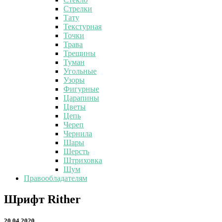
Стрелки
Тату
Текстурная
Точки
Трава
Трещины
Туман
Угольные
Узоры
Фигурные
Царапины
Цветы
Цепь
Череп
Чернила
Шары
Шерсть
Штриховка
Шум
Правообладателям
Шрифт
Шрифт Rither
Rither
20.04.2020