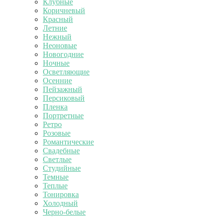
Клубные
Коричневый
Красный
Летние
Нежный
Неоновые
Новогодние
Ночные
Осветляющие
Осенние
Пейзажный
Персиковый
Пленка
Портретные
Ретро
Розовые
Романтические
Свадебные
Светлые
Студийные
Темные
Теплые
Тонировка
Холодный
Черно-белые