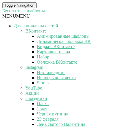
Toggle Navigation
Бесплатные шаблоны
MENU
MENU
Для социальных сетей
ВКонтакте
Анимированные шаблоны
Динамическая обложка ВК
Виджет ВКонтакте
Карточки товара
Набор
Обложка ВКонтакте
Instagram
Инсталендинг
Непрерывная лента
Stories
YouTube
Акции
Праздники
Пасха
1 мая
Черная пятница
23 февраля
День святого Валентина