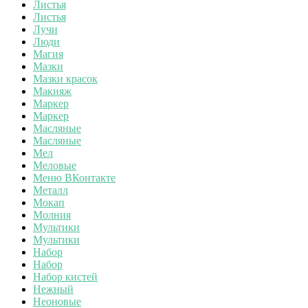
Листья
Листья
Лучи
Люди
Магия
Мазки
Мазки красок
Макияж
Маркер
Маркер
Масляные
Масляные
Мел
Меловые
Меню ВКонтакте
Металл
Мокап
Молния
Мультики
Мультики
Набор
Набор
Набор кистей
Нежный
Неоновые