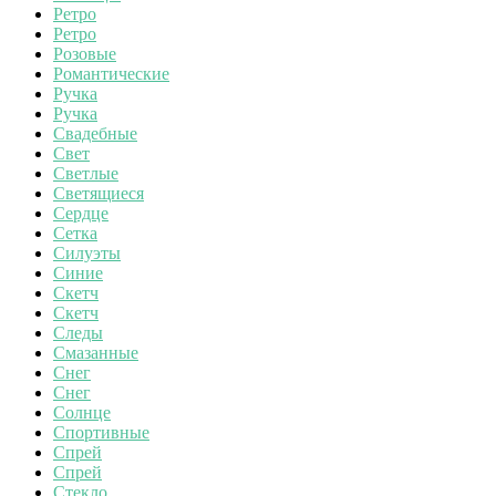
Ретро
Ретро
Розовые
Романтические
Ручка
Ручка
Свадебные
Свет
Светлые
Светящиеся
Сердце
Сетка
Силуэты
Синие
Скетч
Скетч
Следы
Смазанные
Снег
Снег
Солнце
Спортивные
Спрей
Спрей
Стекло