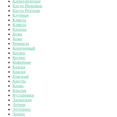
Кириллические
Кисти Photoshop
Кисти Procreate
Клубные
Кляксы
Кляксы
Кнопки
Кожа
Кожа
Комиксы
Коричневый
Космос
Космос
Кофейные
Краска
Краски
Красный
Кресты
Кровь
Крылья
Кустарники
Латинские
Летние
Леттеринг
Линии