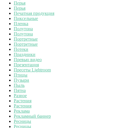
Перья
Перья
Печатная продукция
Пиксельные
Пленка
Полутона
Полутона
Портретные
Портретные
Потеки
Праздники
Превью видео
Презентация
Пресеты Lightroom
Птицы
Пузыри
Пыль
Пятна
Разное
Растения
Растения
Реклама
Рекламный баннер
Ресницы
Ресницы