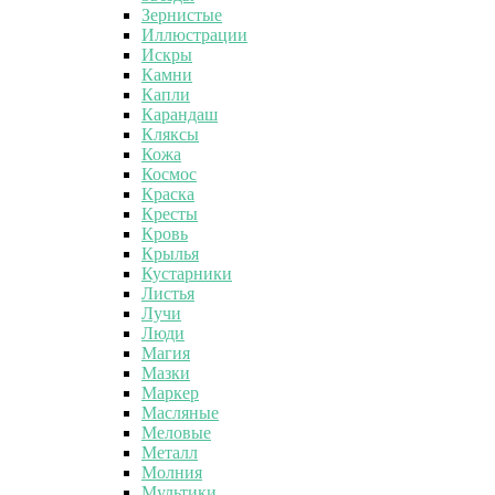
Зернистые
Иллюстрации
Искры
Камни
Капли
Карандаш
Кляксы
Кожа
Космос
Краска
Кресты
Кровь
Крылья
Кустарники
Листья
Лучи
Люди
Магия
Мазки
Маркер
Масляные
Меловые
Металл
Молния
Мультики