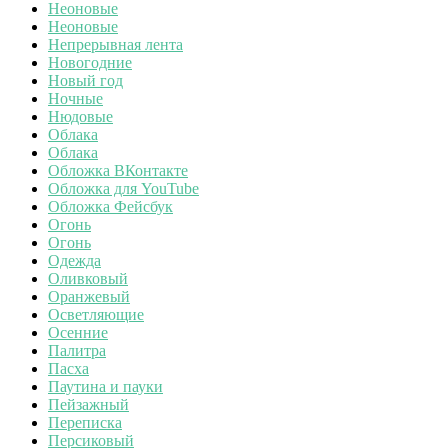
Неоновые
Неоновые
Непрерывная лента
Новогодние
Новый год
Ночные
Нюдовые
Облака
Облака
Обложка ВКонтакте
Обложка для YouTube
Обложка Фейсбук
Огонь
Огонь
Одежда
Оливковый
Оранжевый
Осветляющие
Осенние
Палитра
Пасха
Паутина и пауки
Пейзажный
Переписка
Персиковый