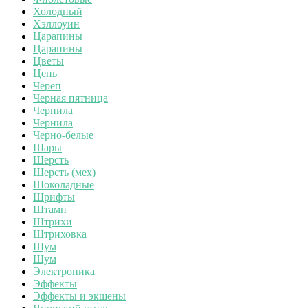
Холодный
Хэллоуин
Царапины
Царапины
Цветы
Цепь
Череп
Черная пятница
Чернила
Чернила
Черно-белые
Шары
Шерсть
Шерсть (мех)
Шоколадные
Шрифты
Штамп
Штрихи
Штриховка
Шум
Шум
Электроника
Эффекты
Эффекты и экшены