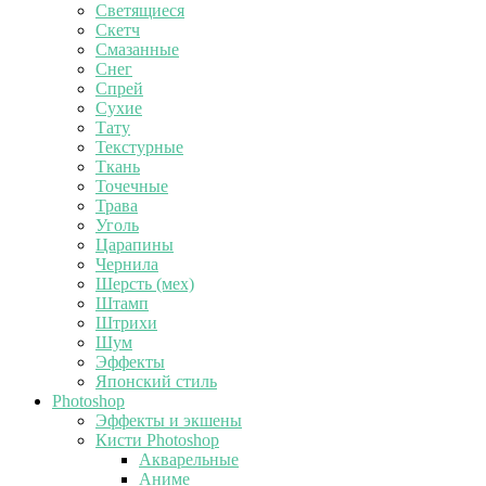
Светящиеся
Скетч
Смазанные
Снег
Спрей
Сухие
Тату
Текстурные
Ткань
Точечные
Трава
Уголь
Царапины
Чернила
Шерсть (мех)
Штамп
Штрихи
Шум
Эффекты
Японский стиль
Photoshop
Эффекты и экшены
Кисти Photoshop
Акварельные
Аниме