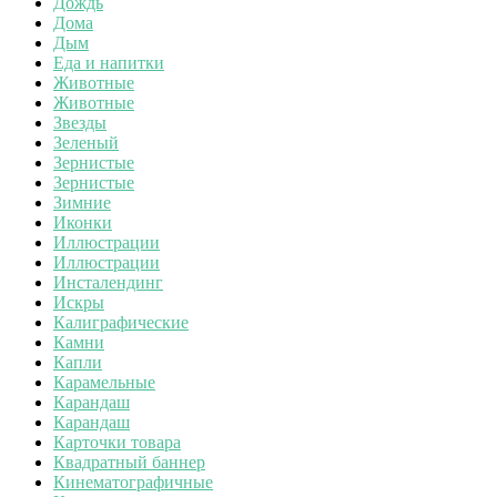
Дождь
Дома
Дым
Еда и напитки
Животные
Животные
Звезды
Зеленый
Зернистые
Зернистые
Зимние
Иконки
Иллюстрации
Иллюстрации
Инсталендинг
Искры
Калиграфические
Камни
Капли
Карамельные
Карандаш
Карандаш
Карточки товара
Квадратный баннер
Кинематографичные