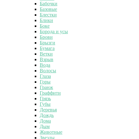
Бабочки
Базовые
Блестки
Блики
Боке
Борода и усы
Брови
Брызги
Бумага
Ветки
Взрыв
Вода
Волосы
Глаза
Горы
Гранж
Граффити
Грязь
Губы
Деревья
Дождь
Дома
Дым
Животные
Звезды