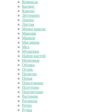
Комиксы
Космос
Краски
Леттеринг
Линии
Листья
Мазки красок
Макияж
Маркер
Масляные
Мел
Мультики
Набор кистей
Неоновые
Облака
Огонь
Палитра
Перья
Пиксельные
Полутона
Портретные
Растения
Ресницы
Ретро
Ручка