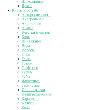
Шоколадные
Яркие
Кисти Procreate
Авторские кисти
Акварельные
Акриловые
Аниме
Блестки (глиттер)
Блик
Винтажные
Вода
Волосы
Глаза
Глитч
Гранж
Граффити
Гуашь
Губы
Животные
Зернистые
Иллюстрации
Калиграфические
Карандаш
Кляксы
Кожа