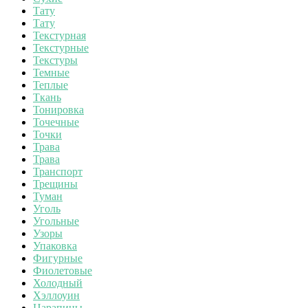
Тату
Тату
Текстурная
Текстурные
Текстуры
Темные
Теплые
Ткань
Тонировка
Точечные
Точки
Трава
Трава
Транспорт
Трещины
Туман
Уголь
Угольные
Узоры
Упаковка
Фигурные
Фиолетовые
Холодный
Хэллоуин
Царапины