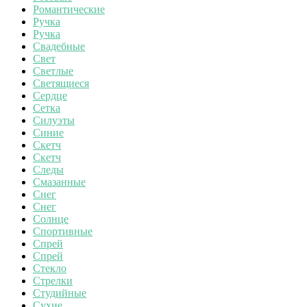
Романтические
Ручка
Ручка
Свадебные
Свет
Светлые
Светящиеся
Сердце
Сетка
Силуэты
Синие
Скетч
Скетч
Следы
Смазанные
Снег
Снег
Солнце
Спортивные
Спрей
Спрей
Стекло
Стрелки
Студийные
Сухие