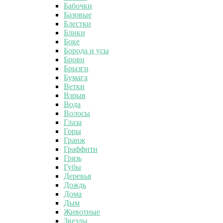
Бабочки
Базовые
Блестки
Блики
Боке
Борода и усы
Брови
Брызги
Бумага
Ветки
Взрыв
Вода
Волосы
Глаза
Горы
Гранж
Граффити
Грязь
Губы
Деревья
Дождь
Дома
Дым
Животные
Звезды