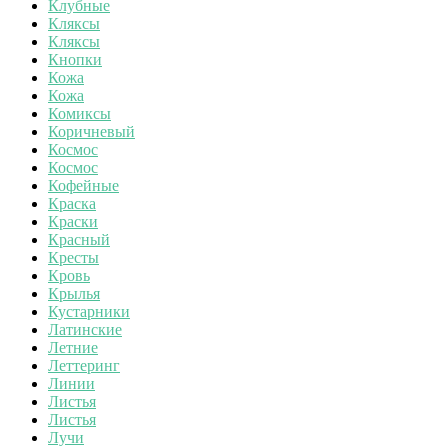
Клубные
Кляксы
Кляксы
Кнопки
Кожа
Кожа
Комиксы
Коричневый
Космос
Космос
Кофейные
Краска
Краски
Красный
Кресты
Кровь
Крылья
Кустарники
Латинские
Летние
Леттеринг
Линии
Листья
Листья
Лучи