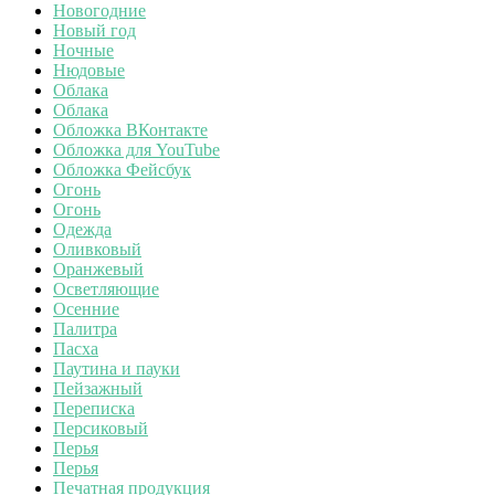
Новогодние
Новый год
Ночные
Нюдовые
Облака
Облака
Обложка ВКонтакте
Обложка для YouTube
Обложка Фейсбук
Огонь
Огонь
Одежда
Оливковый
Оранжевый
Осветляющие
Осенние
Палитра
Пасха
Паутина и пауки
Пейзажный
Переписка
Персиковый
Перья
Перья
Печатная продукция