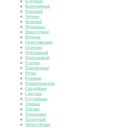
Клубные
Коричневый
Красный
Летние
Нежный
Неоновые
Новогодние
Ночные
Осветляющие
Осенние
Пейзажный
Персиковый
Пленка
Портретные
Ретро
Розовые
Романтические
Свадебные
Светлые
Студийные
Темные
Теплые
Тонировка
Холодный
Черно-белые