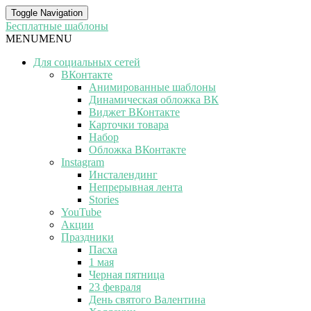
Toggle Navigation
Бесплатные шаблоны
MENU
MENU
Для социальных сетей
ВКонтакте
Анимированные шаблоны
Динамическая обложка ВК
Виджет ВКонтакте
Карточки товара
Набор
Обложка ВКонтакте
Instagram
Инсталендинг
Непрерывная лента
Stories
YouTube
Акции
Праздники
Пасха
1 мая
Черная пятница
23 февраля
День святого Валентина