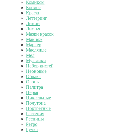
Комиксы
Космос
Краски
Леттеринг
Линии
Листья
Мазки красок
Макияж
Маркер
Масляные
Мел
Мультики
Набор кистей
Неоновые
Облака
Огонь
Палитра
Перья
Пиксельные
Полутона
Портретные
Растения
Ресницы
Ретро
Ручка