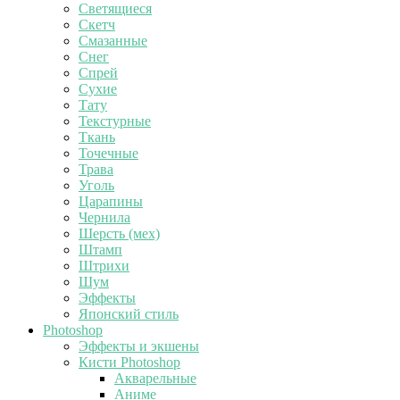
Светящиеся
Скетч
Смазанные
Снег
Спрей
Сухие
Тату
Текстурные
Ткань
Точечные
Трава
Уголь
Царапины
Чернила
Шерсть (мех)
Штамп
Штрихи
Шум
Эффекты
Японский стиль
Photoshop
Эффекты и экшены
Кисти Photoshop
Акварельные
Аниме