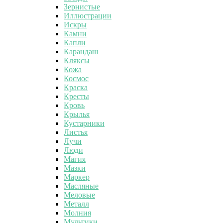
Зернистые
Иллюстрации
Искры
Камни
Капли
Карандаш
Кляксы
Кожа
Космос
Краска
Кресты
Кровь
Крылья
Кустарники
Листья
Лучи
Люди
Магия
Мазки
Маркер
Масляные
Меловые
Металл
Молния
Мультики