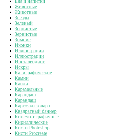
Еда и напитки
Животные
Животные
Звезды
Зеленый
Зернистые
Зернистые
Зимние
Иконки
Иллюстрации
Иллюстрации
Инсталендинг
Искры
Калиграфические
Камни
Капли
Карамельные
Карандаш
Карандаш
Карточки товара
Квадратный баннер
Кинематографичные
Кириллические
Кисти Photoshop
Кисти Procreate