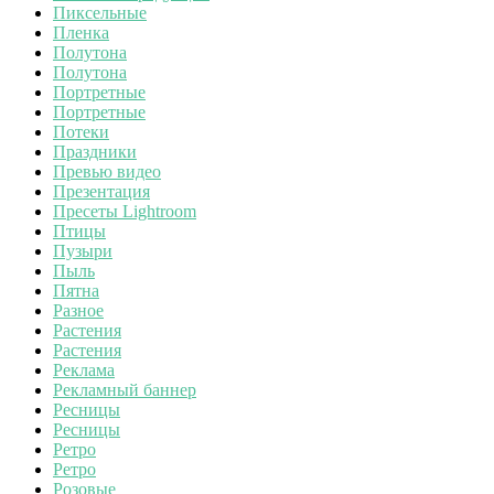
Пиксельные
Пленка
Полутона
Полутона
Портретные
Портретные
Потеки
Праздники
Превью видео
Презентация
Пресеты Lightroom
Птицы
Пузыри
Пыль
Пятна
Разное
Растения
Растения
Реклама
Рекламный баннер
Ресницы
Ресницы
Ретро
Ретро
Розовые