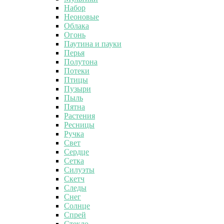
Набор
Неоновые
Облака
Огонь
Паутина и пауки
Перья
Полутона
Потеки
Птицы
Пузыри
Пыль
Пятна
Растения
Ресницы
Ручка
Свет
Сердце
Сетка
Силуэты
Скетч
Следы
Снег
Солнце
Спрей
Стекло