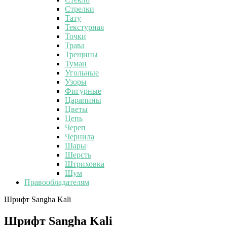
Стрелки
Тату
Текстурная
Точки
Трава
Трещины
Туман
Угольные
Узоры
Фигурные
Царапины
Цветы
Цепь
Череп
Чернила
Шары
Шерсть
Штриховка
Шум
Правообладателям
Шрифт Sangha Kali
Шрифт Sangha Kali