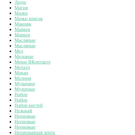
Люди
Магия
Мазки
Мазки красок
Макияж
Маркер
Маркер
Масляные
Масляные
Мел
Меловые
Меню ВКонтакте
Металл
Мокап
Молния
Мультики
Мультики
Набор
Набор
Набор кистей
Нежный
Неоновые
Неоновые
Неоновые
Непрерывная лента