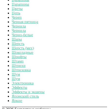
Царапины
Цветы
Цепь
Череп
Черная пятница
Чернила
Чернила
Черно-белые
Шары
Шерсть
Шерсть (мех)
Шоколадные
Шрифты
Штамп
Штрихи
Штриховка
Шум
Шум
Электроника
Эффекты
Эффекты и экшены
Японский стиль
Яркие