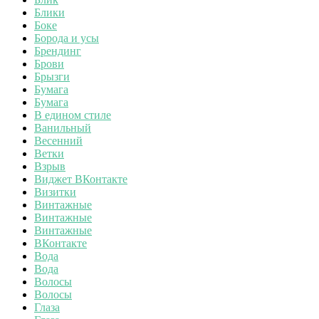
Блики
Боке
Борода и усы
Брендинг
Брови
Брызги
Бумага
Бумага
В едином стиле
Ванильный
Весенний
Ветки
Взрыв
Виджет ВКонтакте
Визитки
Винтажные
Винтажные
Винтажные
ВКонтакте
Вода
Вода
Волосы
Волосы
Глаза