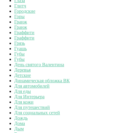
Глаза
Глитч
Городские
Горы
Гранж
Гранж
Граффити
Граффити
Грязь
Гуашь
Губы
Губы
День святого Валентина
Деревья
Детские
Динамическая обложка ВК
Для автомобилей
Для еды
Для Интерьера
Для кожи
Для путешествий
Для социальных сетей
Дождь
Дома
Дым