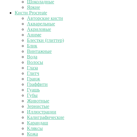
Шоколадные
Яркие
Кисти Procreate
Авторские кисти
Акварельные
Акриловые
Аниме
Блестки (глиттер)
Блик
Винтажные
Вода
Волосы
Глаза
Глитч
Гранж
Граффити
Гуашь
Губы
Животные
Зернистые
Иллюстрации
Калиграфические
Карандаш
Кляксы
Кожа