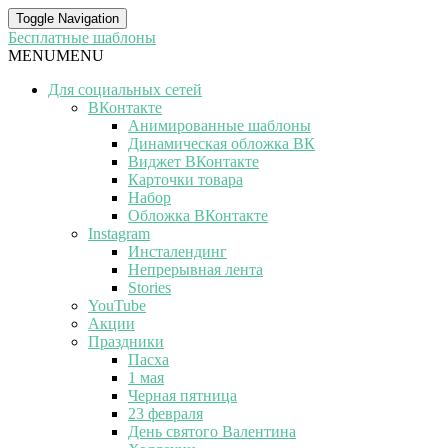
Toggle Navigation
Бесплатные шаблоны
MENU
MENU
Для социальных сетей
ВКонтакте
Анимированные шаблоны
Динамическая обложка ВК
Виджет ВКонтакте
Карточки товара
Набор
Обложка ВКонтакте
Instagram
Инсталендинг
Непрерывная лента
Stories
YouTube
Акции
Праздники
Пасха
1 мая
Черная пятница
23 февраля
День святого Валентина