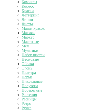
Комиксы
Космос
Краски
Леттеринг
Линии
Листья
Мазки красок
Макияж
Маркер
Масляные
Мел
Мультики
Набор кистей
Неоновые
Облака
Огонь
Палитра
Перья
Пиксельные
Полутона
Портретные
Растения
Ресницы
Ретро
Ручка