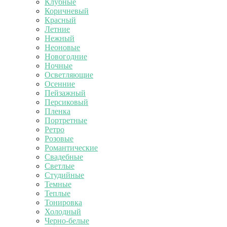
Клубные
Коричневый
Красный
Летние
Нежный
Неоновые
Новогодние
Ночные
Осветляющие
Осенние
Пейзажный
Персиковый
Пленка
Портретные
Ретро
Розовые
Романтические
Свадебные
Светлые
Студийные
Темные
Теплые
Тонировка
Холодный
Черно-белые