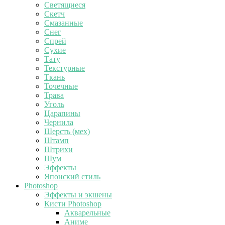
Светящиеся
Скетч
Смазанные
Снег
Спрей
Сухие
Тату
Текстурные
Ткань
Точечные
Трава
Уголь
Царапины
Чернила
Шерсть (мех)
Штамп
Штрихи
Шум
Эффекты
Японский стиль
Photoshop
Эффекты и экшены
Кисти Photoshop
Акварельные
Аниме