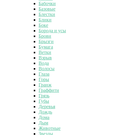
Бабочки
Базовые
Блестки
Блики
Боке
Борода и усы
Брови
Брызги
Бумага
Ветки
Взрыв
Вода
Волосы
Глаза
Горы
Гранж
Граффити
Грязь
Губы
Деревья
Дождь
Дома
Дым
Животные
Звезды