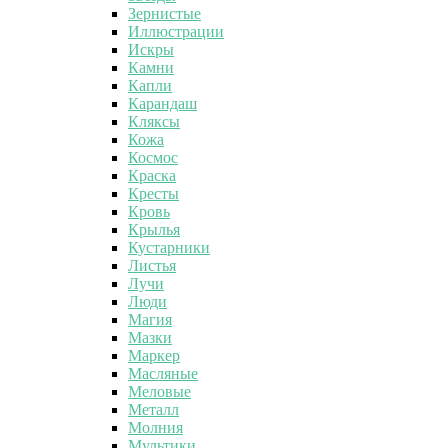
Зернистые
Иллюстрации
Искры
Камни
Капли
Карандаш
Кляксы
Кожа
Космос
Краска
Кресты
Кровь
Крылья
Кустарники
Листья
Лучи
Люди
Магия
Мазки
Маркер
Масляные
Меловые
Металл
Молния
Мультики