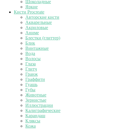
Шоколадные
Яркие
Кисти Procreate
Авторские кисти
Акварельные
Акриловые
Аниме
Блестки (глиттер)
Блик
Винтажные
Вода
Волосы
Глаза
Глитч
Гранж
Граффити
Гуашь
Губы
Животные
Зернистые
Иллюстрации
Калиграфические
Карандаш
Кляксы
Кожа