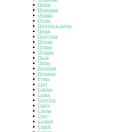
Набор
Неоновые
Облака
Огонь
Паутина и пауки
Перья
Полутона
Потеки
Птицы
Пузыри
Пыль
Пятна
Растения
Ресницы
Ручка
Свет
Сердце
Сетка
Силуэты
Скетч
Следы
Снег
Солнце
Спрей
Стекло