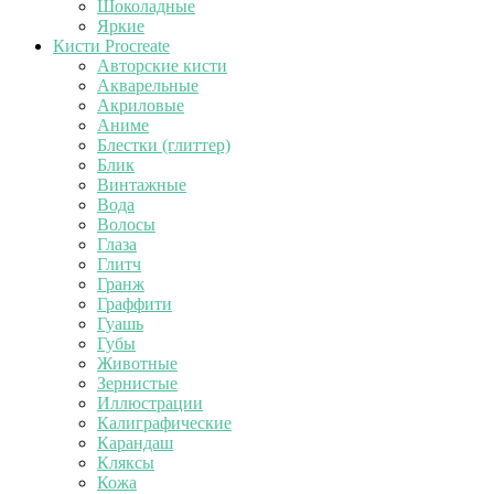
Шоколадные
Яркие
Кисти Procreate
Авторские кисти
Акварельные
Акриловые
Аниме
Блестки (глиттер)
Блик
Винтажные
Вода
Волосы
Глаза
Глитч
Гранж
Граффити
Гуашь
Губы
Животные
Зернистые
Иллюстрации
Калиграфические
Карандаш
Кляксы
Кожа