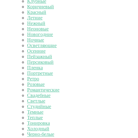
Клубные
Коричневый
Красный
Летние
Нежный
Неоновые
Новогодние
Ночные
Осветляющие
Осенние
Пейзажный
Персиковый
Пленка
Портретные
Ретро
Розовые
Романтические
Свадебные
Светлые
Студийные
Темные
Теплые
Тонировка
Холодный
Черно-белые