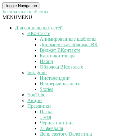
Toggle Navigation
Бесплатные шаблоны
MENU
MENU
Для социальных сетей
ВКонтакте
Анимированные шаблоны
Динамическая обложка ВК
Виджет ВКонтакте
Карточки товара
Набор
Обложка ВКонтакте
Instagram
Инсталендинг
Непрерывная лента
Stories
YouTube
Акции
Праздники
Пасха
1 мая
Черная пятница
23 февраля
День святого Валентина