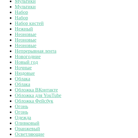
Мультики
Мультики
Набор
Набор
Набор кистей
Нежный
Неоновые
Неоновые
Неоновые
Непрерывная лента
Новогодние
Новый год
Ночные
Нюдовые
Облака
Облака
Обложка ВКонтакте
Обложка для YouTube
Обложка Фейсбук
Огонь
Огонь
Одежда
Оливковый
Оранжевый
Осветляющие