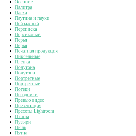
Осенние
Палитра
Пасха
Паутина и пауки
Пейзажный
Переписка
Персиковый
Перья
Перья
Печатная продукция
Пиксельные
Пленка
Полутона
Полутона
Портретные
Портретные
Потеки
Праздники
Превью видео
Презентация
Пресеты Lightroom
Птицы
Пузыри
Пыль
Пятна