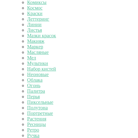
Комиксы
Космос
Краски
Леттеринг
Линии
Листья
Мазки красок
Макияж
Маркер
Масляные
Мел
Мультики
Набор кистей
Неоновые
Облака
Огонь
Палитра
Перья
Пиксельные
Полутона
Портретные
Растения
Ресницы
Ретро
Ручка