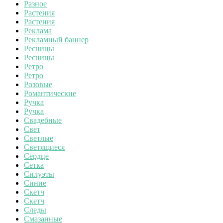
Разное
Растения
Растения
Реклама
Рекламный баннер
Ресницы
Ресницы
Ретро
Ретро
Розовые
Романтические
Ручка
Ручка
Свадебные
Свет
Светлые
Светящиеся
Сердце
Сетка
Силуэты
Синие
Скетч
Скетч
Следы
Смазанные