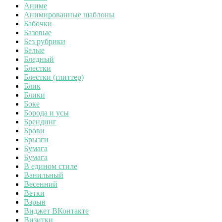
Аниме
Анимированные шаблоны
Бабочки
Базовые
Без рубрики
Белые
Бледный
Блестки
Блестки (глиттер)
Блик
Блики
Боке
Борода и усы
Брендинг
Брови
Брызги
Бумага
Бумага
В едином стиле
Ванильный
Весенний
Ветки
Взрыв
Виджет ВКонтакте
Визитки