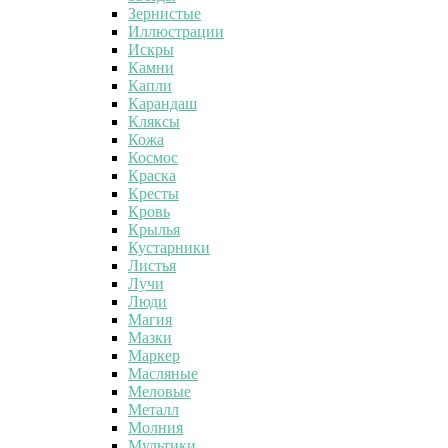
Зернистые
Иллюстрации
Искры
Камни
Капли
Карандаш
Кляксы
Кожа
Космос
Краска
Кресты
Кровь
Крылья
Кустарники
Листья
Лучи
Люди
Магия
Мазки
Маркер
Масляные
Меловые
Металл
Молния
Мультики