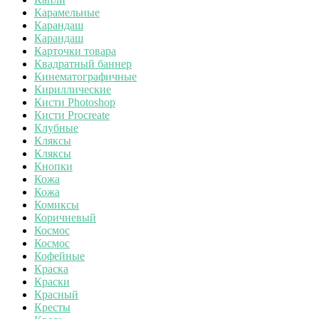
Карамельные
Карандаш
Карандаш
Карточки товара
Квадратный баннер
Кинематографичные
Кириллические
Кисти Photoshop
Кисти Procreate
Клубные
Кляксы
Кляксы
Кнопки
Кожа
Кожа
Комиксы
Коричневый
Космос
Космос
Кофейные
Краска
Краски
Красный
Кресты