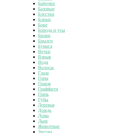
Бабочки
Базовые
Блестки
Блики
Боке
Борода и усы
Брови
Брызги
Бумага
Ветки
Взрыв
Вода
Волосы
Глаза
Горы
Гранж
Граффити
Грязь
Губы
Деревья
Дождь
Дома
Дым
Животные
Звезды