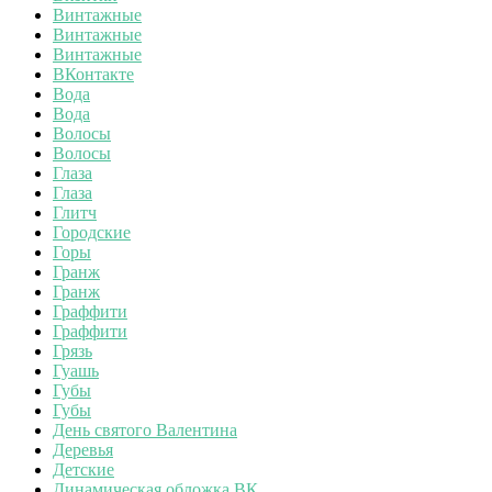
Винтажные
Винтажные
Винтажные
ВКонтакте
Вода
Вода
Волосы
Волосы
Глаза
Глаза
Глитч
Городские
Горы
Гранж
Гранж
Граффити
Граффити
Грязь
Гуашь
Губы
Губы
День святого Валентина
Деревья
Детские
Динамическая обложка ВК