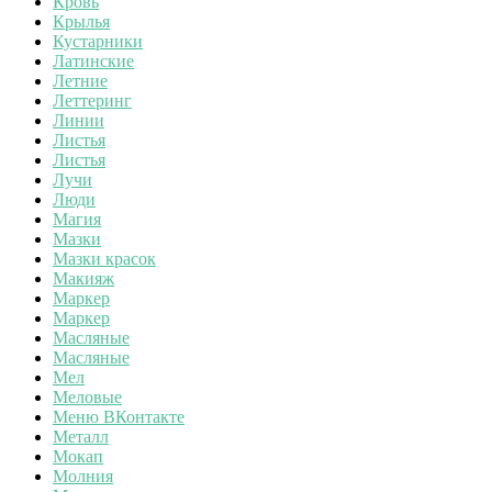
Кровь
Крылья
Кустарники
Латинские
Летние
Леттеринг
Линии
Листья
Листья
Лучи
Люди
Магия
Мазки
Мазки красок
Макияж
Маркер
Маркер
Масляные
Масляные
Мел
Меловые
Меню ВКонтакте
Металл
Мокап
Молния