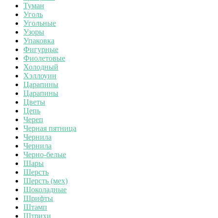
Туман
Уголь
Угольные
Узоры
Упаковка
Фигурные
Фиолетовые
Холодный
Хэллоуин
Царапины
Царапины
Цветы
Цепь
Череп
Черная пятница
Чернила
Чернила
Черно-белые
Шары
Шерсть
Шерсть (мех)
Шоколадные
Шрифты
Штамп
Штрихи