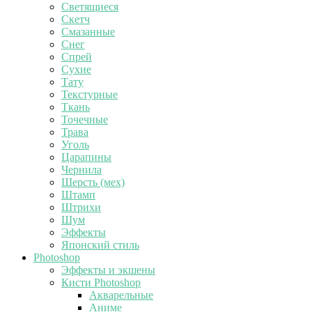
Светящиеся
Скетч
Смазанные
Снег
Спрей
Сухие
Тату
Текстурные
Ткань
Точечные
Трава
Уголь
Царапины
Чернила
Шерсть (мех)
Штамп
Штрихи
Шум
Эффекты
Японский стиль
Photoshop
Эффекты и экшены
Кисти Photoshop
Акварельные
Аниме