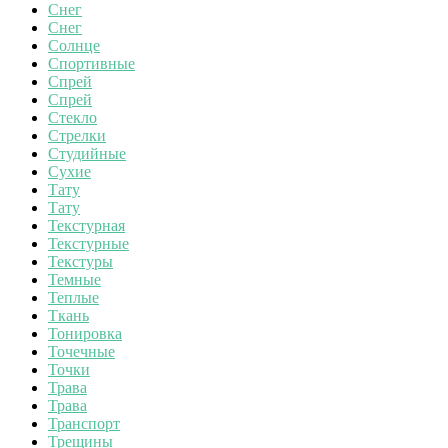
Снег
Снег
Солнце
Спортивные
Спрей
Спрей
Стекло
Стрелки
Студийные
Сухие
Тату
Тату
Текстурная
Текстурные
Текстуры
Темные
Теплые
Ткань
Тонировка
Точечные
Точки
Трава
Трава
Транспорт
Трещины