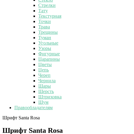
Стрелки
Тату
Текстурная
Точки
Трава
Трещины
Туман
Угольные
Узоры
Фигурные
Царапины
Цветы
Цепь
Череп
Чернила
Шары
Шерсть
Штриховка
Шум
Правообладателям
Шрифт Santa Rosa
Шрифт Santa Rosa