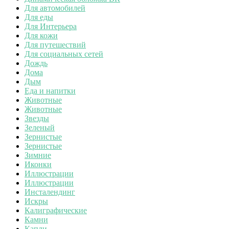
Для автомобилей
Для еды
Для Интерьера
Для кожи
Для путешествий
Для социальных сетей
Дождь
Дома
Дым
Еда и напитки
Животные
Животные
Звезды
Зеленый
Зернистые
Зернистые
Зимние
Иконки
Иллюстрации
Иллюстрации
Инсталендинг
Искры
Калиграфические
Камни
Капли