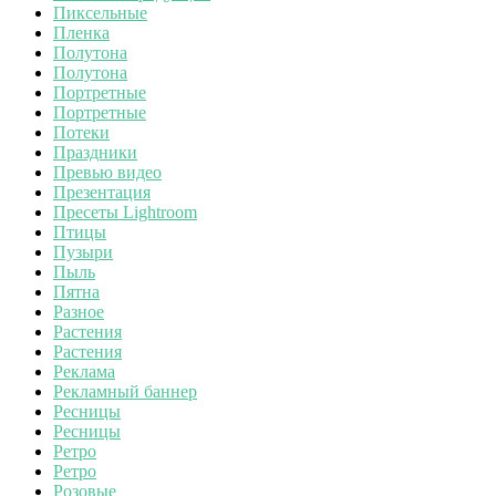
Пиксельные
Пленка
Полутона
Полутона
Портретные
Портретные
Потеки
Праздники
Превью видео
Презентация
Пресеты Lightroom
Птицы
Пузыри
Пыль
Пятна
Разное
Растения
Растения
Реклама
Рекламный баннер
Ресницы
Ресницы
Ретро
Ретро
Розовые