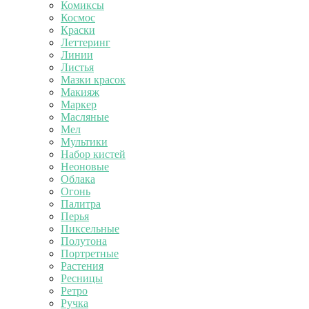
Комиксы
Космос
Краски
Леттеринг
Линии
Листья
Мазки красок
Макияж
Маркер
Масляные
Мел
Мультики
Набор кистей
Неоновые
Облака
Огонь
Палитра
Перья
Пиксельные
Полутона
Портретные
Растения
Ресницы
Ретро
Ручка