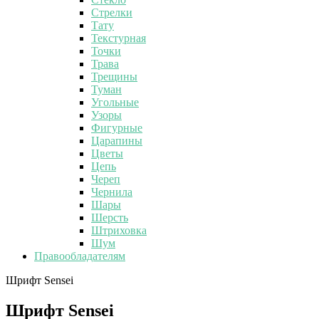
Стрелки
Тату
Текстурная
Точки
Трава
Трещины
Туман
Угольные
Узоры
Фигурные
Царапины
Цветы
Цепь
Череп
Чернила
Шары
Шерсть
Штриховка
Шум
Правообладателям
Шрифт Sensei
Шрифт Sensei