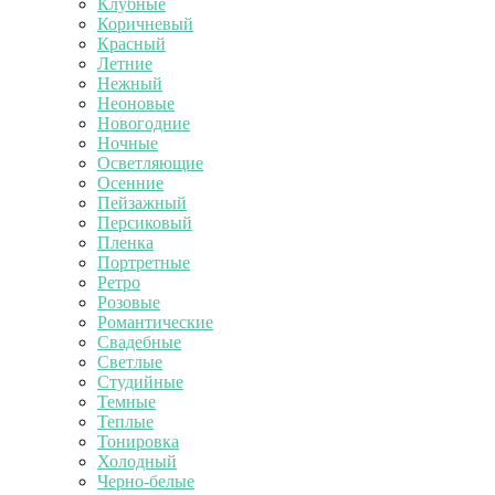
Клубные
Коричневый
Красный
Летние
Нежный
Неоновые
Новогодние
Ночные
Осветляющие
Осенние
Пейзажный
Персиковый
Пленка
Портретные
Ретро
Розовые
Романтические
Свадебные
Светлые
Студийные
Темные
Теплые
Тонировка
Холодный
Черно-белые