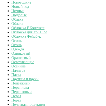
Новогодние
Новый год
Ночные
Нюдовые
Облака
Облака
Обложка ВКонтакте
Обложка для YouTube
Обложка Фейсбук
Огонь
Огонь
Одежда
Оливковый
Оранжевый
Осветляющие
Осенние
Палитра
Пасха
Паутина и пауки
Пейзажный
Переписка
Персиковый
Перья
Перья
Печатная продукция