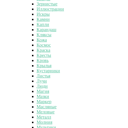
Зернистые
Иллюстрации
Искры
Камни
Капли
Карандаш
Кляксы
Кожа
Космос
Краска
Кресты
Кровь
Крылья
Кустарники
Листья
Лучи
Люди
Магия
Мазки
Маркер
Масляные
Меловые
Металл
Молния
Мультики