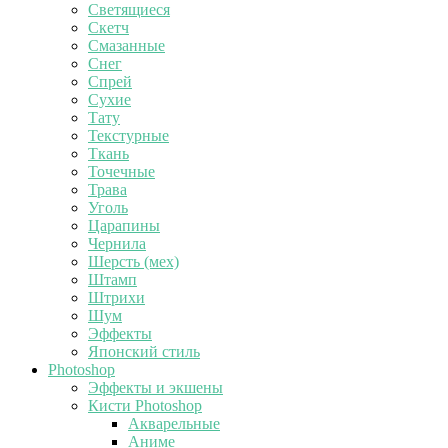
Светящиеся
Скетч
Смазанные
Снег
Спрей
Сухие
Тату
Текстурные
Ткань
Точечные
Трава
Уголь
Царапины
Чернила
Шерсть (мех)
Штамп
Штрихи
Шум
Эффекты
Японский стиль
Photoshop
Эффекты и экшены
Кисти Photoshop
Акварельные
Аниме