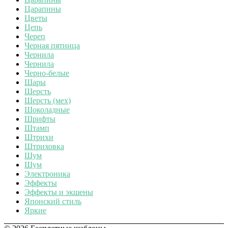
Царапины
Цветы
Цепь
Череп
Черная пятница
Чернила
Чернила
Черно-белые
Шары
Шерсть
Шерсть (мех)
Шоколадные
Шрифты
Штамп
Штрихи
Штриховка
Шум
Шум
Электроника
Эффекты
Эффекты и экшены
Японский стиль
Яркие