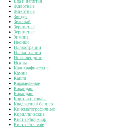
Еда и напитки
Животные
Животные
Звезды
Зеленый
Зернистые
Зернистые
Зимние
Иконки
Иллюстрации
Иллюстрации
Инсталендинг
Искры
Калиграфические
Камни
Капли
Карамельные
Карандаш
Карандаш
Карточки товара
Квадратный баннер
Кинематографичные
Кириллические
Кисти Photoshop
Кисти Procreate