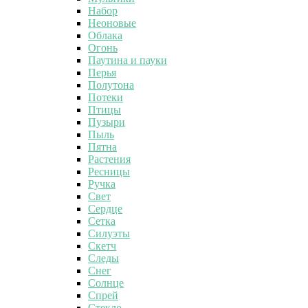
Набор
Неоновые
Облака
Огонь
Паутина и пауки
Перья
Полутона
Потеки
Птицы
Пузыри
Пыль
Пятна
Растения
Ресницы
Ручка
Свет
Сердце
Сетка
Силуэты
Скетч
Следы
Снег
Солнце
Спрей
Стекло