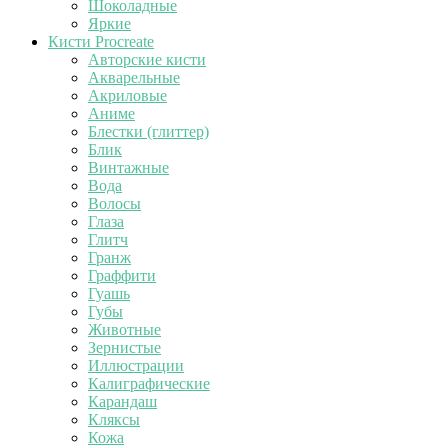
Шоколадные
Яркие
Кисти Procreate
Авторские кисти
Акварельные
Акриловые
Аниме
Блестки (глиттер)
Блик
Винтажные
Вода
Волосы
Глаза
Глитч
Гранж
Граффити
Гуашь
Губы
Животные
Зернистые
Иллюстрации
Калиграфические
Карандаш
Кляксы
Кожа