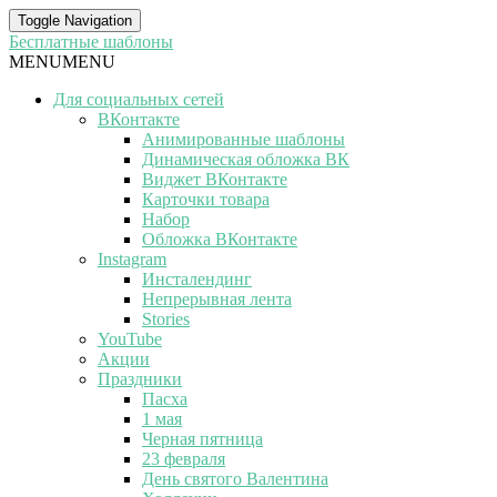
Toggle Navigation
Бесплатные шаблоны
MENU
MENU
Для социальных сетей
ВКонтакте
Анимированные шаблоны
Динамическая обложка ВК
Виджет ВКонтакте
Карточки товара
Набор
Обложка ВКонтакте
Instagram
Инсталендинг
Непрерывная лента
Stories
YouTube
Акции
Праздники
Пасха
1 мая
Черная пятница
23 февраля
День святого Валентина