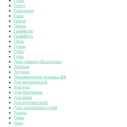
Глаза
Глитч
Городские
Горы
Гранж
Гранж
Граффити
Граффити
Грязь
Гуашь
Губы
Губы
День святого Валентина
Деревья
Детские
Динамическая обложка ВК
Для автомобилей
Для еды
Для Интерьера
Для кожи
Для путешествий
Для социальных сетей
Дождь
Дома
Дым