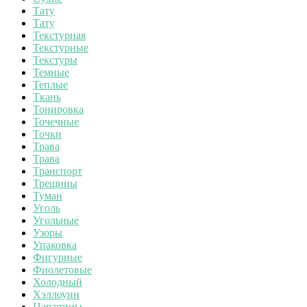
Тату
Тату
Текстурная
Текстурные
Текстуры
Темные
Теплые
Ткань
Тонировка
Точечные
Точки
Трава
Трава
Транспорт
Трещины
Туман
Уголь
Угольные
Узоры
Упаковка
Фигурные
Фиолетовые
Холодный
Хэллоуин
Царапины