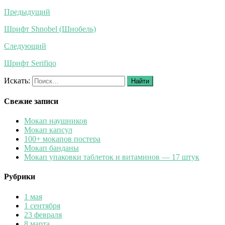
Предыдущий
Шрифт Shnobel (Шнобель)
Следующий
Шрифт Serifiqo
Искать:
Найти
Свежие записи
Мокап наушников
Мокап капсул
100+ мокапов постера
Мокап банданы
Мокап упаковки таблеток и витаминов — 17 штук
Рубрики
1 мая
1 сентября
23 февраля
8 марта