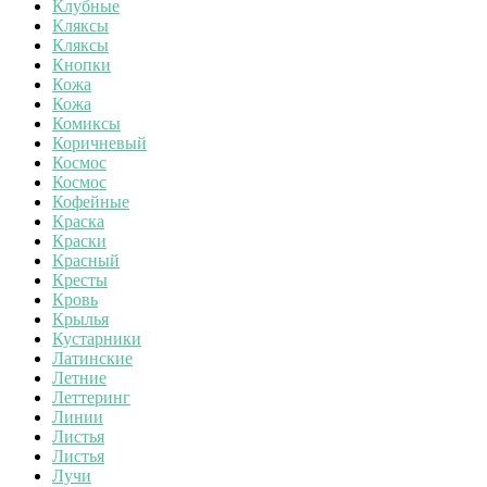
Клубные
Кляксы
Кляксы
Кнопки
Кожа
Кожа
Комиксы
Коричневый
Космос
Космос
Кофейные
Краска
Краски
Красный
Кресты
Кровь
Крылья
Кустарники
Латинские
Летние
Леттеринг
Линии
Листья
Листья
Лучи