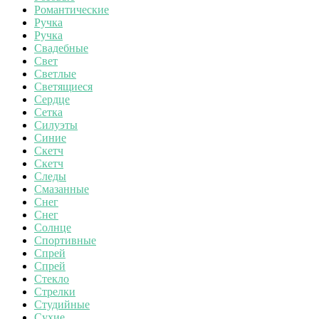
Романтические
Ручка
Ручка
Свадебные
Свет
Светлые
Светящиеся
Сердце
Сетка
Силуэты
Синие
Скетч
Скетч
Следы
Смазанные
Снег
Снег
Солнце
Спортивные
Спрей
Спрей
Стекло
Стрелки
Студийные
Сухие