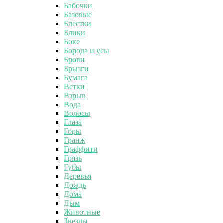
Бабочки
Базовые
Блестки
Блики
Боке
Борода и усы
Брови
Брызги
Бумага
Ветки
Взрыв
Вода
Волосы
Глаза
Горы
Гранж
Граффити
Грязь
Губы
Деревья
Дождь
Дома
Дым
Животные
Звезды