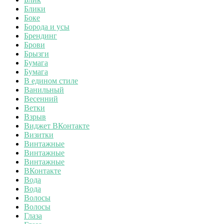
Блики
Боке
Борода и усы
Брендинг
Брови
Брызги
Бумага
Бумага
В едином стиле
Ванильный
Весенний
Ветки
Взрыв
Виджет ВКонтакте
Визитки
Винтажные
Винтажные
Винтажные
ВКонтакте
Вода
Вода
Волосы
Волосы
Глаза