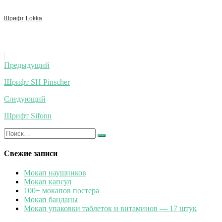
Шрифт Lokka
Навигация
Предыдущий
по
Шрифт SH Pinscher
записям
Следующий
Шрифт Sifonn
Искать:
Найти
Свежие записи
Мокап наушников
Мокап капсул
100+ мокапов постера
Мокап банданы
Мокап упаковки таблеток и витаминов — 17 штук