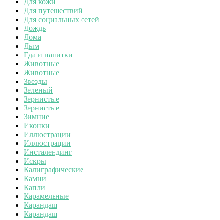
Для кожи
Для путешествий
Для социальных сетей
Дождь
Дома
Дым
Еда и напитки
Животные
Животные
Звезды
Зеленый
Зернистые
Зернистые
Зимние
Иконки
Иллюстрации
Иллюстрации
Инсталендинг
Искры
Калиграфические
Камни
Капли
Карамельные
Карандаш
Карандаш