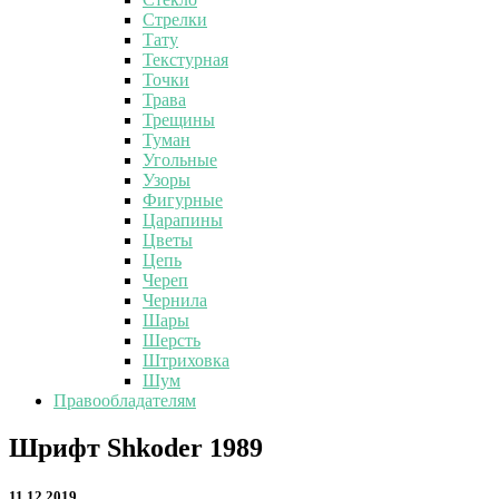
Стрелки
Тату
Текстурная
Точки
Трава
Трещины
Туман
Угольные
Узоры
Фигурные
Царапины
Цветы
Цепь
Череп
Чернила
Шары
Шерсть
Штриховка
Шум
Правообладателям
Шрифт
Шрифт Shkoder 1989
Shkoder
1989
11.12.2019