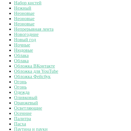
Набор кистей
Нежный
Неоновые
Неоновые
Неоновые
Непрерывная лента
Новогодние
Новый год
Ночные
Нюдовые
Облака
Облака
Обложка ВКонтакте
Обложка для YouTube
Обложка Фейсбук
Огонь
Огонь
Одежда
Оливковый
Оранжевый
Осветляющие
Осенние
Палитра
Пасха
Паутина и пауки