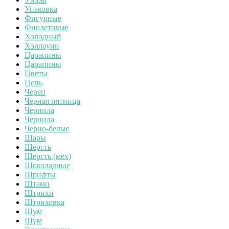
Упаковка
Фигурные
Фиолетовые
Холодный
Хэллоуин
Царапины
Царапины
Цветы
Цепь
Череп
Черная пятница
Чернила
Чернила
Черно-белые
Шары
Шерсть
Шерсть (мех)
Шоколадные
Шрифты
Штамп
Штрихи
Штриховка
Шум
Шум