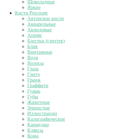
Шоколадные
Яркие
Кисти Procreate
Авторские кисти
Акварельные
Акриловые
Аниме
Блестки (глиттер)
Блик
Винтажные
Вода
Волосы
Глаза
Глитч
Гранж
Граффити
Гуашь
Губы
Животные
Зернистые
Иллюстрации
Калиграфические
Карандаш
Кляксы
Кожа