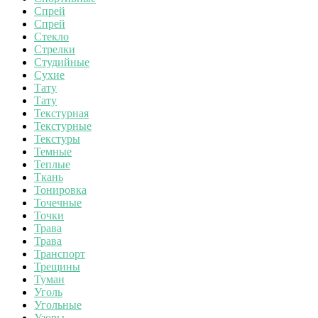
Спрей
Спрей
Стекло
Стрелки
Студийные
Сухие
Тату
Тату
Текстурная
Текстурные
Текстуры
Темные
Теплые
Ткань
Тонировка
Точечные
Точки
Трава
Трава
Транспорт
Трещины
Туман
Уголь
Угольные
Узоры