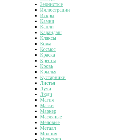
Зернистые
Иллюстрации
Искры
Камни
Капли
Карандаш
Кляксы
Кожа
Космос
Краска
Кресты
Кровь
Крылья
Кустарники
Листья
Лучи
Люди
Магия
Мазки
Маркер
Масляные
Меловые
Металл
Молния
Мультики