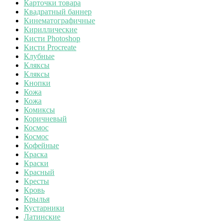
Карточки товара
Квадратный баннер
Кинематографичные
Кириллические
Кисти Photoshop
Кисти Procreate
Клубные
Кляксы
Кляксы
Кнопки
Кожа
Кожа
Комиксы
Коричневый
Космос
Космос
Кофейные
Краска
Краски
Красный
Кресты
Кровь
Крылья
Кустарники
Латинские