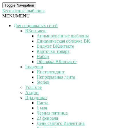
Toggle Navigation
Бесплатные шаблоны
MENU
MENU
Для социальных сетей
ВКонтакте
Анимированные шаблоны
Динамическая обложка ВК
Виджет ВКонтакте
Карточки товара
Набор
Обложка ВКонтакте
Instagram
Инсталендинг
Непрерывная лента
Stories
YouTube
Акции
Праздники
Пасха
1 мая
Черная пятница
23 февраля
День святого Валентина