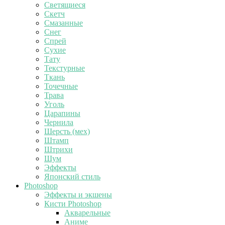
Светящиеся
Скетч
Смазанные
Снег
Спрей
Сухие
Тату
Текстурные
Ткань
Точечные
Трава
Уголь
Царапины
Чернила
Шерсть (мех)
Штамп
Штрихи
Шум
Эффекты
Японский стиль
Photoshop
Эффекты и экшены
Кисти Photoshop
Акварельные
Аниме