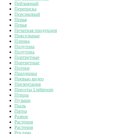
Пейзажный
Переписка
Персиковый
Перья
Перья
Печатная продукция
Пиксельные
Пленка
Полутона
Полутона
Портретные
Портретные
Потеки
Праздники
Превью видео
Презентация
Пресеты Lightroom
Птицы
Пузыри
Пыль
Пятна
Разное
Растения
Растения
Реклама