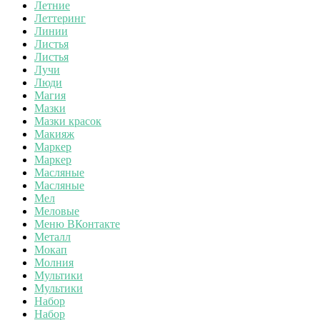
Летние
Леттеринг
Линии
Листья
Листья
Лучи
Люди
Магия
Мазки
Мазки красок
Макияж
Маркер
Маркер
Масляные
Масляные
Мел
Меловые
Меню ВКонтакте
Металл
Мокап
Молния
Мультики
Мультики
Набор
Набор