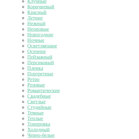
Клубные
Коричневый
Красный
Летние
Нежный
Неоновые
Новогодние
Ночные
Осветляющие
Осенние
Пейзажный
Персиковый
Пленка
Портретные
Ретро
Розовые
Романтические
Свадебные
Светлые
Студийные
Темные
Теплые
Тонировка
Холодный
Черно-белые