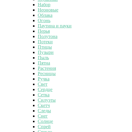
Набор
Неоновые
Облака
Огонь
Паутина и пауки
Перья
Полутона
Потеки
Птицы
Пузыри
Пыль
Пятна
Растения
Ресницы
Ручка
Свет
Сердце
Сетка
Силуэты
Скетч
Следы
Снег
Солнце
Спрей
Стекло