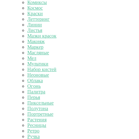
Комиксы
Космос
Краски
Леттеринг
Линии
Листья
Мазки красок
Макияж
Маркер
Масляные
Мел
Мультики
Набор кистей
Неоновые
Облака
Огонь
Палитра
Перья
Пиксельные
Полутона
Портретные
Растения
Ресницы
Ретро
Ручка