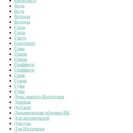
ВКонтакте
Вода
Вода
Волосы
Волосы
Глаза
Глаза
Глитч
Городские
Горы
Гранж
Гранж
Граффити
Граффити
Грязь
Гуашь
Губы
Губы
День святого Валентина
Деревья
Детские
Динамическая обложка ВК
Для автомобилей
Для еды
Для Интерьера