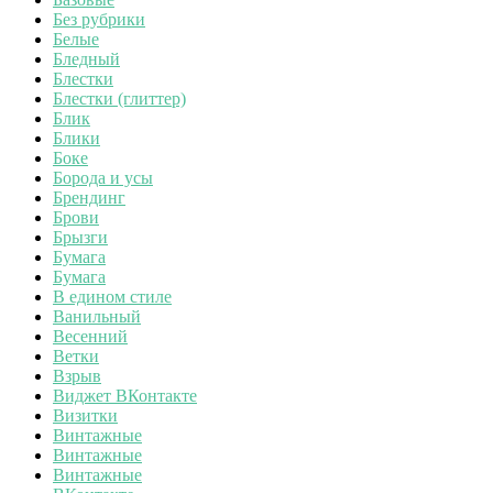
Без рубрики
Белые
Бледный
Блестки
Блестки (глиттер)
Блик
Блики
Боке
Борода и усы
Брендинг
Брови
Брызги
Бумага
Бумага
В едином стиле
Ванильный
Весенний
Ветки
Взрыв
Виджет ВКонтакте
Визитки
Винтажные
Винтажные
Винтажные