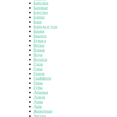
Бабочки
Базовые
Блестки
Блики
Боке
Борода и усы
Брови
Брызги
Бумага
Ветки
Взрыв
Вода
Волосы
Глаза
Горы
Гранж
Граффити
Грязь
Губы
Деревья
Дождь
Дома
Дым
Животные
Звезды