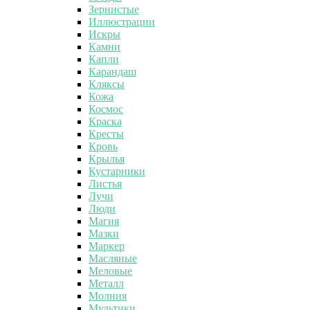
Зернистые
Иллюстрации
Искры
Камни
Капли
Карандаш
Кляксы
Кожа
Космос
Краска
Кресты
Кровь
Крылья
Кустарники
Листья
Лучи
Люди
Магия
Мазки
Маркер
Масляные
Меловые
Металл
Молния
Мультики