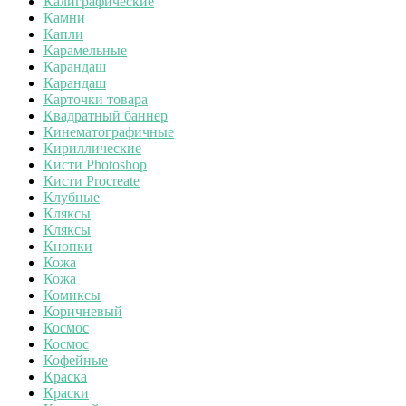
Калиграфические
Камни
Капли
Карамельные
Карандаш
Карандаш
Карточки товара
Квадратный баннер
Кинематографичные
Кириллические
Кисти Photoshop
Кисти Procreate
Клубные
Кляксы
Кляксы
Кнопки
Кожа
Кожа
Комиксы
Коричневый
Космос
Космос
Кофейные
Краска
Краски