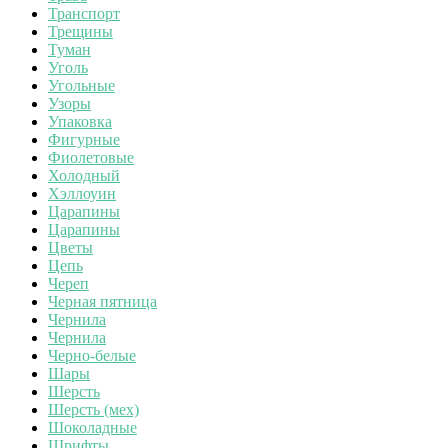
Транспорт
Трещины
Туман
Уголь
Угольные
Узоры
Упаковка
Фигурные
Фиолетовые
Холодный
Хэллоуин
Царапины
Царапины
Цветы
Цепь
Череп
Черная пятница
Чернила
Чернила
Черно-белые
Шары
Шерсть
Шерсть (мех)
Шоколадные
Шрифты