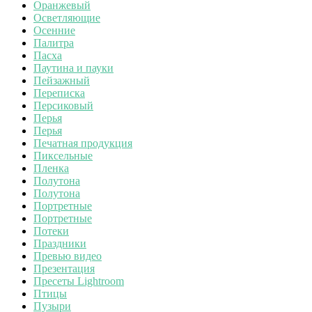
Оранжевый
Осветляющие
Осенние
Палитра
Пасха
Паутина и пауки
Пейзажный
Переписка
Персиковый
Перья
Перья
Печатная продукция
Пиксельные
Пленка
Полутона
Полутона
Портретные
Портретные
Потеки
Праздники
Превью видео
Презентация
Пресеты Lightroom
Птицы
Пузыри