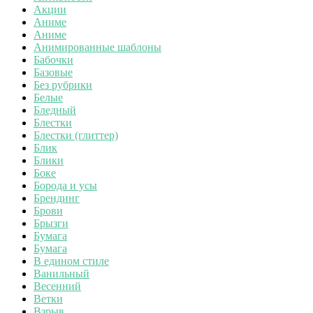
Акции
Аниме
Аниме
Анимированные шаблоны
Бабочки
Базовые
Без рубрики
Белые
Бледный
Блестки
Блестки (глиттер)
Блик
Блики
Боке
Борода и усы
Брендинг
Брови
Брызги
Бумага
Бумага
В едином стиле
Ванильный
Весенний
Ветки
Взрыв