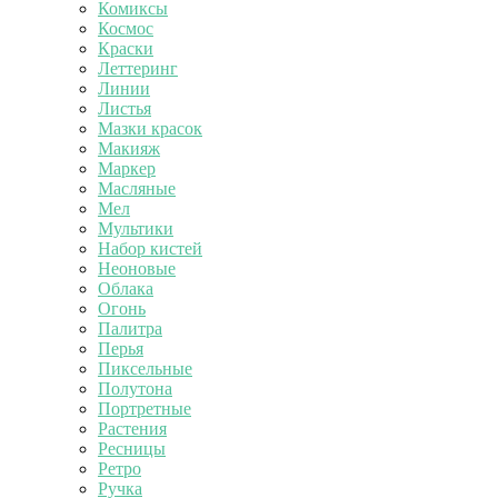
Комиксы
Космос
Краски
Леттеринг
Линии
Листья
Мазки красок
Макияж
Маркер
Масляные
Мел
Мультики
Набор кистей
Неоновые
Облака
Огонь
Палитра
Перья
Пиксельные
Полутона
Портретные
Растения
Ресницы
Ретро
Ручка