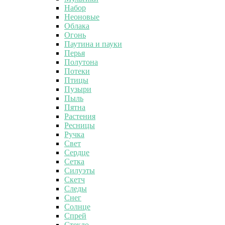
Набор
Неоновые
Облака
Огонь
Паутина и пауки
Перья
Полутона
Потеки
Птицы
Пузыри
Пыль
Пятна
Растения
Ресницы
Ручка
Свет
Сердце
Сетка
Силуэты
Скетч
Следы
Снег
Солнце
Спрей
Стекло