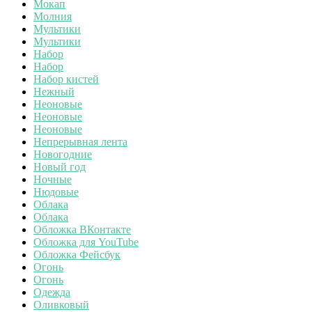
Мокап
Молния
Мультики
Мультики
Набор
Набор
Набор кистей
Нежный
Неоновые
Неоновые
Неоновые
Непрерывная лента
Новогодние
Новый год
Ночные
Нюдовые
Облака
Облака
Обложка ВКонтакте
Обложка для YouTube
Обложка Фейсбук
Огонь
Огонь
Одежда
Оливковый