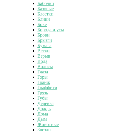
Бабочки
Базовые
Блестки
Блики
Боке
Борода и усы
Брови
Брызги
Бумага
Ветки
Взрыв
Вода
Волосы
Глаза
Горы
Гранж
Граффити
Грязь
Губы
Деревья
Дождь
Дома
Дым
Животные
Звезды