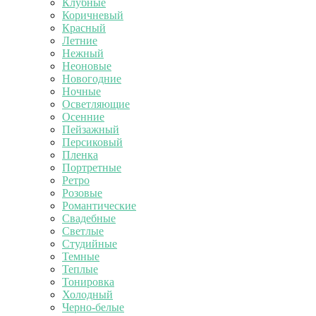
Клубные
Коричневый
Красный
Летние
Нежный
Неоновые
Новогодние
Ночные
Осветляющие
Осенние
Пейзажный
Персиковый
Пленка
Портретные
Ретро
Розовые
Романтические
Свадебные
Светлые
Студийные
Темные
Теплые
Тонировка
Холодный
Черно-белые