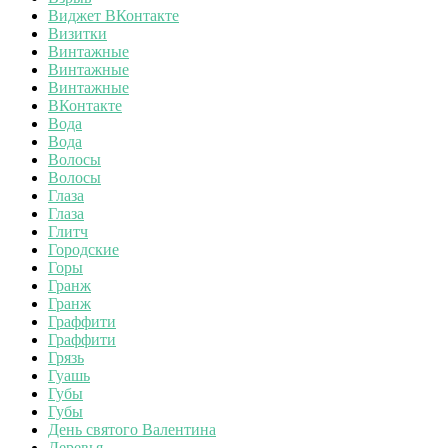
Виджет ВКонтакте
Визитки
Винтажные
Винтажные
Винтажные
ВКонтакте
Вода
Вода
Волосы
Волосы
Глаза
Глаза
Глитч
Городские
Горы
Гранж
Гранж
Граффити
Граффити
Грязь
Гуашь
Губы
Губы
День святого Валентина
Деревья