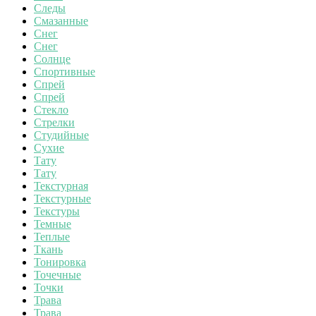
Следы
Смазанные
Снег
Снег
Солнце
Спортивные
Спрей
Спрей
Стекло
Стрелки
Студийные
Сухие
Тату
Тату
Текстурная
Текстурные
Текстуры
Темные
Теплые
Ткань
Тонировка
Точечные
Точки
Трава
Трава