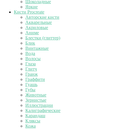
Шоколадные
Яркие
Кисти Procreate
Авторские кисти
Акварельные
Акриловые
Аниме
Блестки (глиттер)
Блик
Винтажные
Вода
Волосы
Глаза
Глитч
Гранж
Граффити
Гуашь
Губы
Животные
Зернистые
Иллюстрации
Калиграфические
Карандаш
Кляксы
Кожа