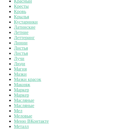
Красный
Кресты
Кровь
Крылья
Кустарники
Латинские
Летние
Леттеринг
Линии
Листья
Листья
Лучи
Люди
Магия
Мазки
Мазки красок
Макияж
Маркер
Маркер
Масляные
Масляные
Мел
Меловые
Меню ВКонтакте
Металл