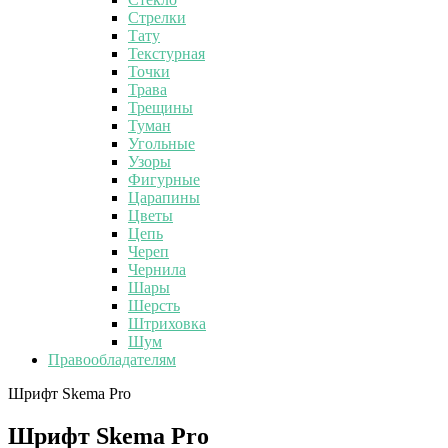
Стрелки
Тату
Текстурная
Точки
Трава
Трещины
Туман
Угольные
Узоры
Фигурные
Царапины
Цветы
Цепь
Череп
Чернила
Шары
Шерсть
Штриховка
Шум
Правообладателям
Шрифт Skema Pro
Шрифт Skema Pro