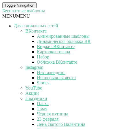
Toggle Navigation
Бесплатные шаблоны
MENU
MENU
Для социальных сетей
ВКонтакте
Анимированные шаблоны
Динамическая обложка ВК
Виджет ВКонтакте
Карточки товара
Набор
Обложка ВКонтакте
Instagram
Инсталендинг
Непрерывная лента
Stories
YouTube
Акции
Праздники
Пасха
1 мая
Черная пятница
23 февраля
День святого Валентина