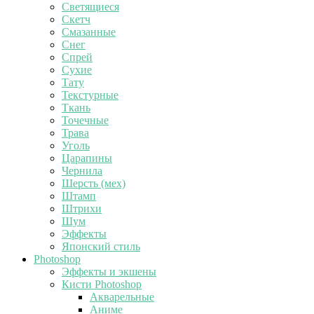
Светящиеся
Скетч
Смазанные
Снег
Спрей
Сухие
Тату
Текстурные
Ткань
Точечные
Трава
Уголь
Царапины
Чернила
Шерсть (мех)
Штамп
Штрихи
Шум
Эффекты
Японский стиль
Photoshop
Эффекты и экшены
Кисти Photoshop
Акварельные
Аниме