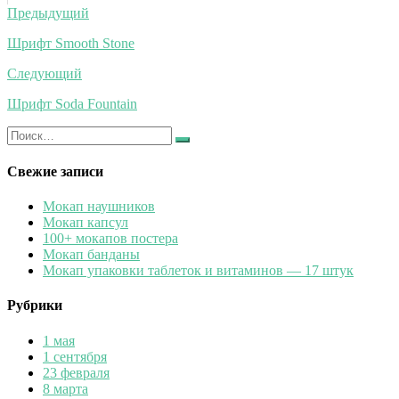
Навигация
Предыдущий
по
Шрифт Smooth Stone
записям
Следующий
Шрифт Soda Fountain
Искать:
Найти
Свежие записи
Мокап наушников
Мокап капсул
100+ мокапов постера
Мокап банданы
Мокап упаковки таблеток и витаминов — 17 штук
Рубрики
1 мая
1 сентября
23 февраля
8 марта