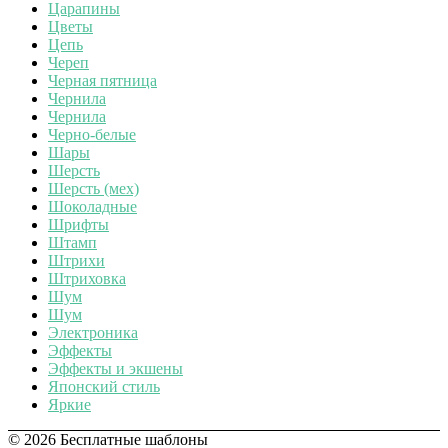
Царапины
Цветы
Цепь
Череп
Черная пятница
Чернила
Чернила
Черно-белые
Шары
Шерсть
Шерсть (мех)
Шоколадные
Шрифты
Штамп
Штрихи
Штриховка
Шум
Шум
Электроника
Эффекты
Эффекты и экшены
Японский стиль
Яркие
© 2026 Бесплатные шаблоны