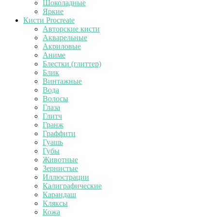
Шоколадные
Яркие
Кисти Procreate
Авторские кисти
Акварельные
Акриловые
Аниме
Блестки (глиттер)
Блик
Винтажные
Вода
Волосы
Глаза
Глитч
Гранж
Граффити
Гуашь
Губы
Животные
Зернистые
Иллюстрации
Калиграфические
Карандаш
Кляксы
Кожа