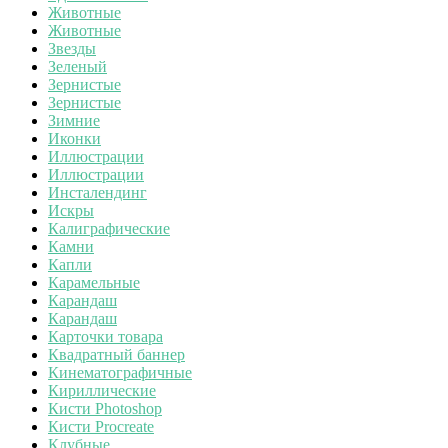
Животные
Животные
Звезды
Зеленый
Зернистые
Зернистые
Зимние
Иконки
Иллюстрации
Иллюстрации
Инсталендинг
Искры
Калиграфические
Камни
Капли
Карамельные
Карандаш
Карандаш
Карточки товара
Квадратный баннер
Кинематографичные
Кириллические
Кисти Photoshop
Кисти Procreate
Клубные