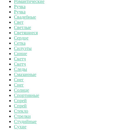
Романтические
Ручка
Ручка
Свадебные
Свет
Светлые
Светящиеся
Сердце
Сетка
Силуэты
Синие
Скетч
Скетч
Следы
Смазанные
Снег
Снег
Солнце
Спортивные
Спрей
Спрей
Стекло
Стрелки
Студийные
Сухие