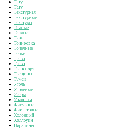
Тату
Тату
Текстурная
Текстурные
Текстуры
Темные
Теплые
Ткань
Тонировка
Точечные
Точки
Трава
Трава
Транспорт
Трещины
Туман
Уголь
Угольные
Узоры
Упаковка
Фигурные
Фиолетовые
Холодный
Хэллоуин
Царапины