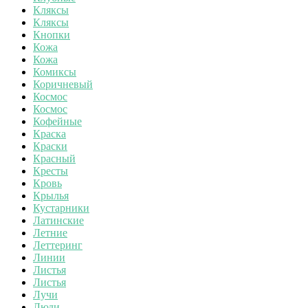
Кляксы
Кляксы
Кнопки
Кожа
Кожа
Комиксы
Коричневый
Космос
Космос
Кофейные
Краска
Краски
Красный
Кресты
Кровь
Крылья
Кустарники
Латинские
Летние
Леттеринг
Линии
Листья
Листья
Лучи
Люди