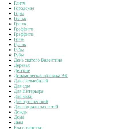
Глитч
Городские
Горы
Гранж
Гранж
Граффити
Граффити
Грязь
Гуашь
Губы
Губы
День святого Валентина
Деревья
Детские
Динамическая обложка ВК
Для автомобилей
Для еды
Для Интерьера
Для кожи
Для путешествий
Для социальных сетей
Дождь
Дома
Дым
Еда и напитки