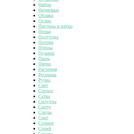
Набор
Неоновые
Облака
Огонь
Паутина и пауки
Перья
Полутона
Потеки
Птицы
Пузыри
Пыль
Пятна
Растения
Ресницы
Ручка
Свет
Сердце
Сетка
Силуэты
Скетч
Следы
Снег
Солнце
Спрей
Стекло