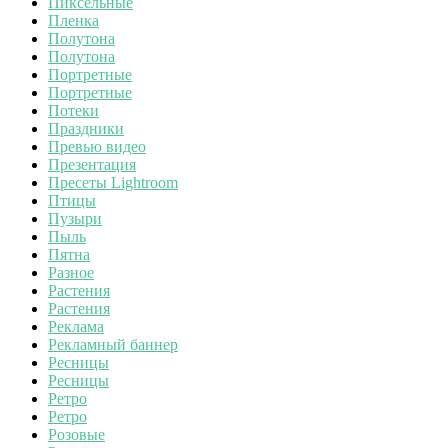
Пиксельные
Пленка
Полутона
Полутона
Портретные
Портретные
Потеки
Праздники
Превью видео
Презентация
Пресеты Lightroom
Птицы
Пузыри
Пыль
Пятна
Разное
Растения
Растения
Реклама
Рекламный баннер
Ресницы
Ресницы
Ретро
Ретро
Розовые