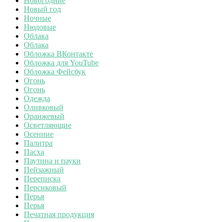
Новогодние
Новый год
Ночные
Нюдовые
Облака
Облака
Обложка ВКонтакте
Обложка для YouTube
Обложка Фейсбук
Огонь
Огонь
Одежда
Оливковый
Оранжевый
Осветляющие
Осенние
Палитра
Пасха
Паутина и пауки
Пейзажный
Переписка
Персиковый
Перья
Перья
Печатная продукция