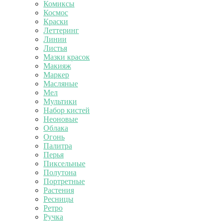
Комиксы
Космос
Краски
Леттеринг
Линии
Листья
Мазки красок
Макияж
Маркер
Масляные
Мел
Мультики
Набор кистей
Неоновые
Облака
Огонь
Палитра
Перья
Пиксельные
Полутона
Портретные
Растения
Ресницы
Ретро
Ручка