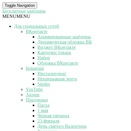
Toggle Navigation
Бесплатные шаблоны
MENU
MENU
Для социальных сетей
ВКонтакте
Анимированные шаблоны
Динамическая обложка ВК
Виджет ВКонтакте
Карточки товара
Набор
Обложка ВКонтакте
Instagram
Инсталендинг
Непрерывная лента
Stories
YouTube
Акции
Праздники
Пасха
1 мая
Черная пятница
23 февраля
День святого Валентина