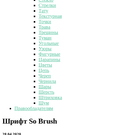
Стрелки
Тату
Текстурная
Точки
Трава
Трещины
Туман
Угольные
Узоры
Фигурные
Царапины
Цветы
Цепь
Череп
Чернила
Шары
Шерсть
Штриховка
Шум
Правообладателям
Шрифт
Шрифт So Brush
So
Brush
28.04.2020