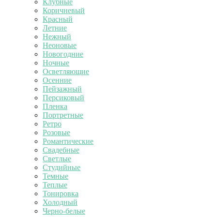
Клубные
Коричневый
Красный
Летние
Нежный
Неоновые
Новогодние
Ночные
Осветляющие
Осенние
Пейзажный
Персиковый
Пленка
Портретные
Ретро
Розовые
Романтические
Свадебные
Светлые
Студийные
Темные
Теплые
Тонировка
Холодный
Черно-белые