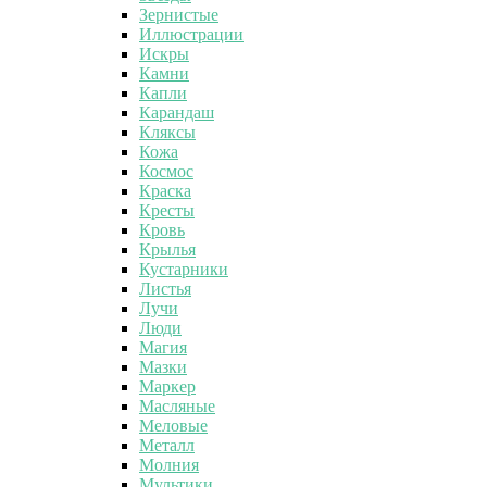
Зернистые
Иллюстрации
Искры
Камни
Капли
Карандаш
Кляксы
Кожа
Космос
Краска
Кресты
Кровь
Крылья
Кустарники
Листья
Лучи
Люди
Магия
Мазки
Маркер
Масляные
Меловые
Металл
Молния
Мультики