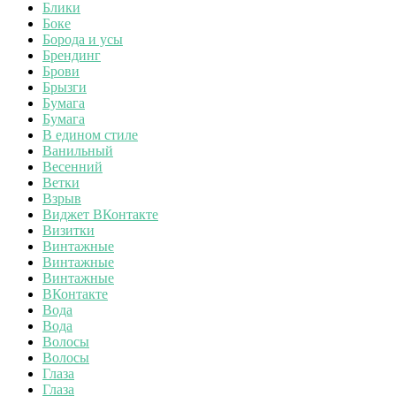
Блики
Боке
Борода и усы
Брендинг
Брови
Брызги
Бумага
Бумага
В едином стиле
Ванильный
Весенний
Ветки
Взрыв
Виджет ВКонтакте
Визитки
Винтажные
Винтажные
Винтажные
ВКонтакте
Вода
Вода
Волосы
Волосы
Глаза
Глаза