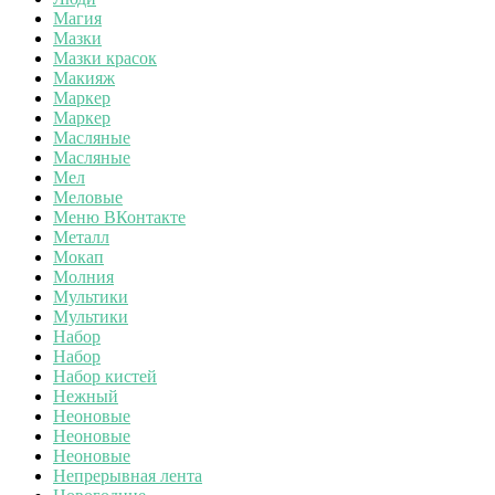
Магия
Мазки
Мазки красок
Макияж
Маркер
Маркер
Масляные
Масляные
Мел
Меловые
Меню ВКонтакте
Металл
Мокап
Молния
Мультики
Мультики
Набор
Набор
Набор кистей
Нежный
Неоновые
Неоновые
Неоновые
Непрерывная лента