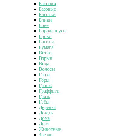
Бабочки
Базовые
Блестки
Блики
Боке
Борода и усы
Брови
Брызги
Бумага
Ветки
Взрыв
Вода
Волосы
Глаза
Горы
Гранж
Граффити
Грязь
Губы
Деревья
Дождь
Дома
Дым
Животные
Звезды