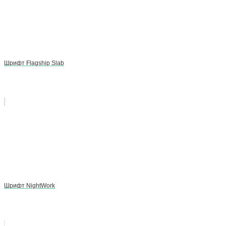
Шрифт Flagship Slab
Шрифт NightWork