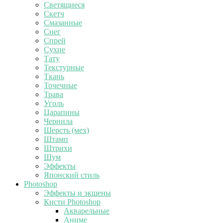
Светящиеся
Скетч
Смазанные
Снег
Спрей
Сухие
Тату
Текстурные
Ткань
Точечные
Трава
Уголь
Царапины
Чернила
Шерсть (мех)
Штамп
Штрихи
Шум
Эффекты
Японский стиль
Photoshop
Эффекты и экшены
Кисти Photoshop
Акварельные
Аниме