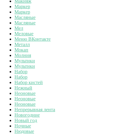
Макияж
Маркер
Маркер
Масляные
Масляные
Мел
Меловые
Меню ВКонтакте
Металл
Мокап
Молния
Мультики
Мультики
Набор
Набор
Набор кистей
Нежный
Неоновые
Неоновые
Неоновые
Непрерывная лента
Новогодние
Новый год
Ночные
Нюдовые