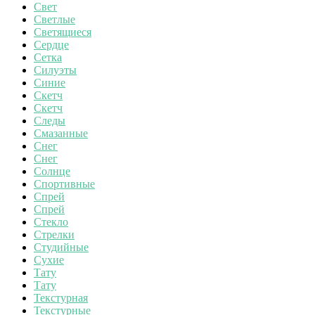
Свет
Светлые
Светящиеся
Сердце
Сетка
Силуэты
Синие
Скетч
Скетч
Следы
Смазанные
Снег
Снег
Солнце
Спортивные
Спрей
Спрей
Стекло
Стрелки
Студийные
Сухие
Тату
Тату
Текстурная
Текстурные