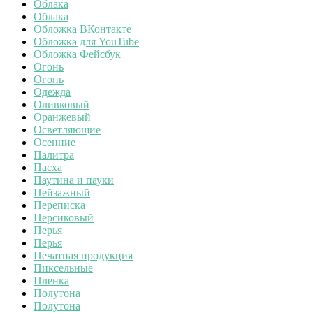
Облака
Облака
Обложка ВКонтакте
Обложка для YouTube
Обложка Фейсбук
Огонь
Огонь
Одежда
Оливковый
Оранжевый
Осветляющие
Осенние
Палитра
Пасха
Паутина и пауки
Пейзажный
Переписка
Персиковый
Перья
Перья
Печатная продукция
Пиксельные
Пленка
Полутона
Полутона