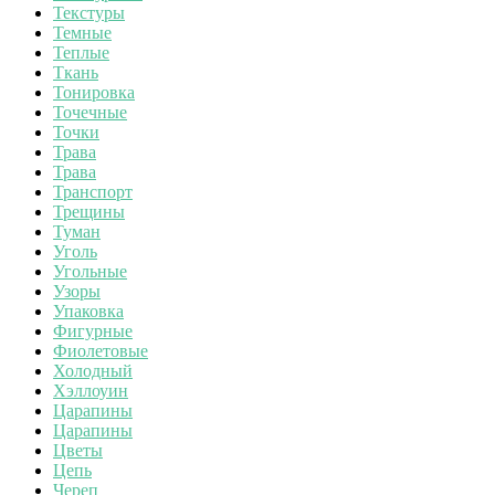
Текстуры
Темные
Теплые
Ткань
Тонировка
Точечные
Точки
Трава
Трава
Транспорт
Трещины
Туман
Уголь
Угольные
Узоры
Упаковка
Фигурные
Фиолетовые
Холодный
Хэллоуин
Царапины
Царапины
Цветы
Цепь
Череп