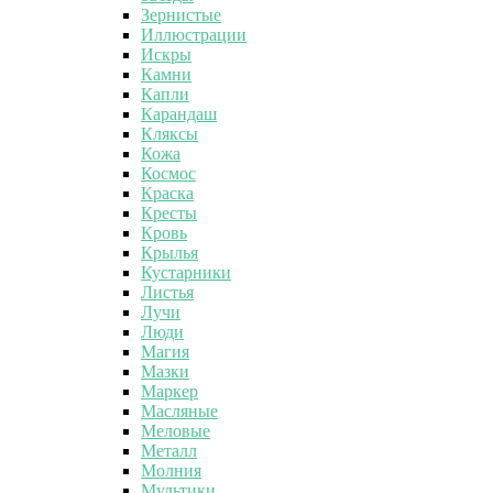
Зернистые
Иллюстрации
Искры
Камни
Капли
Карандаш
Кляксы
Кожа
Космос
Краска
Кресты
Кровь
Крылья
Кустарники
Листья
Лучи
Люди
Магия
Мазки
Маркер
Масляные
Меловые
Металл
Молния
Мультики