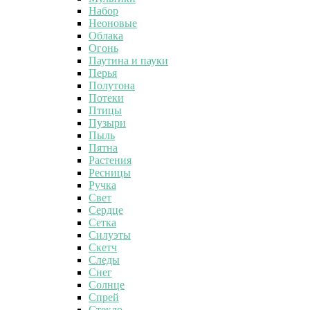
Набор
Неоновые
Облака
Огонь
Паутина и пауки
Перья
Полутона
Потеки
Птицы
Пузыри
Пыль
Пятна
Растения
Ресницы
Ручка
Свет
Сердце
Сетка
Силуэты
Скетч
Следы
Снег
Солнце
Спрей
Стекло