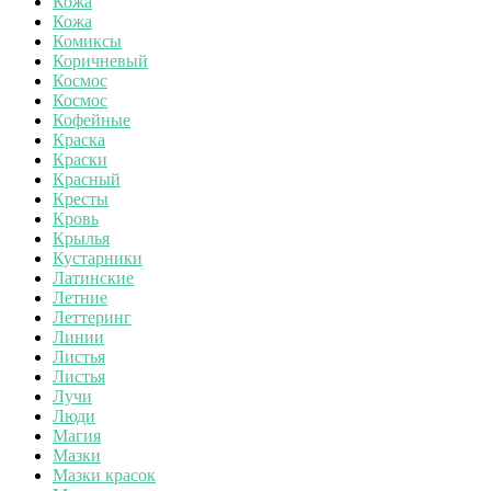
Кожа
Кожа
Комиксы
Коричневый
Космос
Космос
Кофейные
Краска
Краски
Красный
Кресты
Кровь
Крылья
Кустарники
Латинские
Летние
Леттеринг
Линии
Листья
Листья
Лучи
Люди
Магия
Мазки
Мазки красок