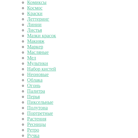
Комиксы
Космос
Краски
Леттеринг
Линии
Листья
Мазки красок
Макияж
Маркер
Масляные
Мел
Мультики
Набор кистей
Неоновые
Облака
Огонь
Палитра
Перья
Пиксельные
Полутона
Портретные
Растения
Ресницы
Ретро
Ручка