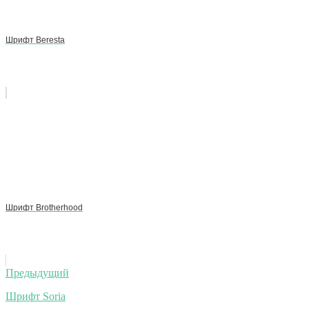
Шрифт Beresta
Шрифт Brotherhood
Навигация
Предыдущий
по
Шрифт Soria