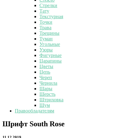
Стрелки
Тату
Текстурная
Точки
Трава
Трещины
Туман
Угольные
Узоры
Фигурные
Царапины
Цветы
Цепь
Череп
Чернила
Шары
Шерсть
Штриховка
Шум
Правообладателям
Шрифт
Шрифт South Rose
South
Rose
11.12.2019