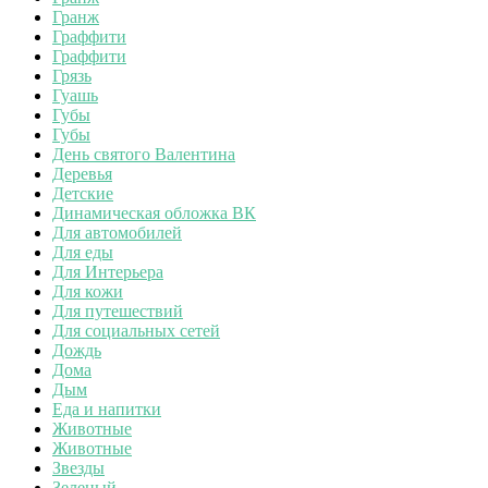
Гранж
Граффити
Граффити
Грязь
Гуашь
Губы
Губы
День святого Валентина
Деревья
Детские
Динамическая обложка ВК
Для автомобилей
Для еды
Для Интерьера
Для кожи
Для путешествий
Для социальных сетей
Дождь
Дома
Дым
Еда и напитки
Животные
Животные
Звезды
Зеленый