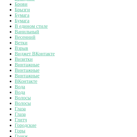
Брови
Брызги
Бумага
Бумага
В едином стиле
Ванильный
Весенний
Ветки
Взрыв
Виджет ВКонтакте
Визитки
Винтажные
Винтажные
Винтажные
ВКонтакте
Вода
Вода
Волосы
Волосы
Глаза
Глаза
Глитч
Городские
Горы
Гранж