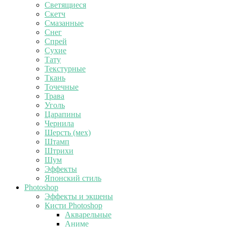
Светящиеся
Скетч
Смазанные
Снег
Спрей
Сухие
Тату
Текстурные
Ткань
Точечные
Трава
Уголь
Царапины
Чернила
Шерсть (мех)
Штамп
Штрихи
Шум
Эффекты
Японский стиль
Photoshop
Эффекты и экшены
Кисти Photoshop
Акварельные
Аниме