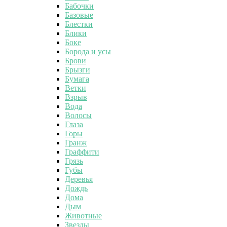
Бабочки
Базовые
Блестки
Блики
Боке
Борода и усы
Брови
Брызги
Бумага
Ветки
Взрыв
Вода
Волосы
Глаза
Горы
Гранж
Граффити
Грязь
Губы
Деревья
Дождь
Дома
Дым
Животные
Звезды