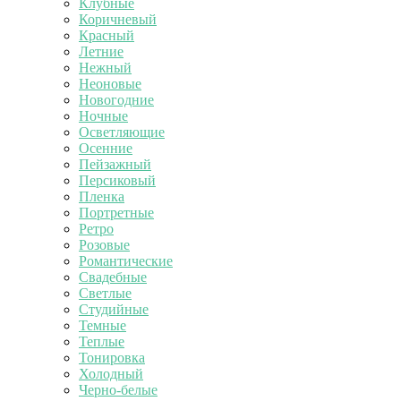
Клубные
Коричневый
Красный
Летние
Нежный
Неоновые
Новогодние
Ночные
Осветляющие
Осенние
Пейзажный
Персиковый
Пленка
Портретные
Ретро
Розовые
Романтические
Свадебные
Светлые
Студийные
Темные
Теплые
Тонировка
Холодный
Черно-белые