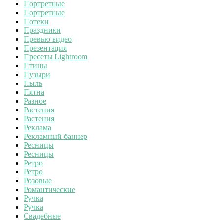
Портретные
Портретные
Потеки
Праздники
Превью видео
Презентация
Пресеты Lightroom
Птицы
Пузыри
Пыль
Пятна
Разное
Растения
Растения
Реклама
Рекламный баннер
Ресницы
Ресницы
Ретро
Ретро
Розовые
Романтические
Ручка
Ручка
Свадебные