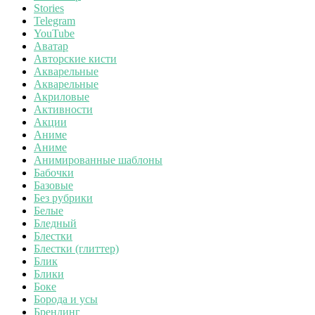
Stories
Telegram
YouTube
Аватар
Авторские кисти
Акварельные
Акварельные
Акриловые
Активности
Акции
Аниме
Аниме
Анимированные шаблоны
Бабочки
Базовые
Без рубрики
Белые
Бледный
Блестки
Блестки (глиттер)
Блик
Блики
Боке
Борода и усы
Брендинг