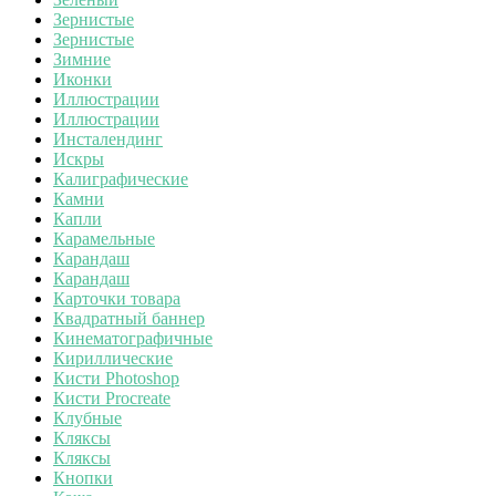
Зернистые
Зернистые
Зимние
Иконки
Иллюстрации
Иллюстрации
Инсталендинг
Искры
Калиграфические
Камни
Капли
Карамельные
Карандаш
Карандаш
Карточки товара
Квадратный баннер
Кинематографичные
Кириллические
Кисти Photoshop
Кисти Procreate
Клубные
Кляксы
Кляксы
Кнопки