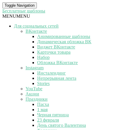
Toggle Navigation
Бесплатные шаблоны
MENU
MENU
Для социальных сетей
ВКонтакте
Анимированные шаблоны
Динамическая обложка ВК
Виджет ВКонтакте
Карточки товара
Набор
Обложка ВКонтакте
Instagram
Инсталендинг
Непрерывная лента
Stories
YouTube
Акции
Праздники
Пасха
1 мая
Черная пятница
23 февраля
День святого Валентина