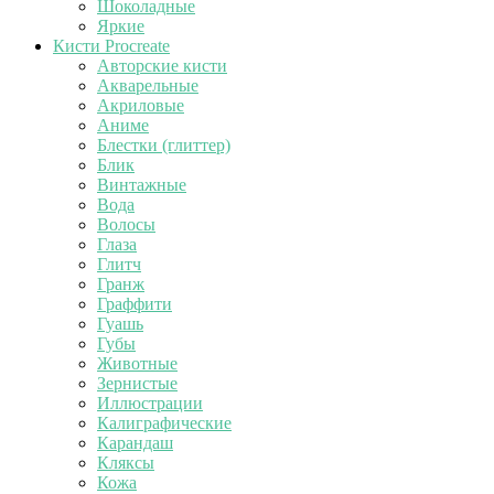
Шоколадные
Яркие
Кисти Procreate
Авторские кисти
Акварельные
Акриловые
Аниме
Блестки (глиттер)
Блик
Винтажные
Вода
Волосы
Глаза
Глитч
Гранж
Граффити
Гуашь
Губы
Животные
Зернистые
Иллюстрации
Калиграфические
Карандаш
Кляксы
Кожа