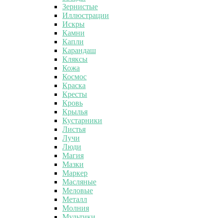
Зернистые
Иллюстрации
Искры
Камни
Капли
Карандаш
Кляксы
Кожа
Космос
Краска
Кресты
Кровь
Крылья
Кустарники
Листья
Лучи
Люди
Магия
Мазки
Маркер
Масляные
Меловые
Металл
Молния
Мультики