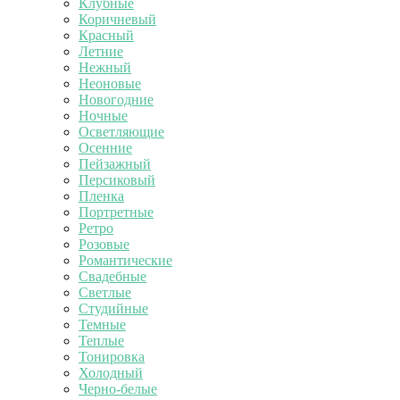
Клубные
Коричневый
Красный
Летние
Нежный
Неоновые
Новогодние
Ночные
Осветляющие
Осенние
Пейзажный
Персиковый
Пленка
Портретные
Ретро
Розовые
Романтические
Свадебные
Светлые
Студийные
Темные
Теплые
Тонировка
Холодный
Черно-белые