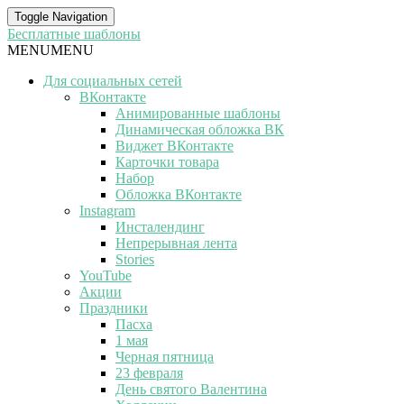
Toggle Navigation
Бесплатные шаблоны
MENU
MENU
Для социальных сетей
ВКонтакте
Анимированные шаблоны
Динамическая обложка ВК
Виджет ВКонтакте
Карточки товара
Набор
Обложка ВКонтакте
Instagram
Инсталендинг
Непрерывная лента
Stories
YouTube
Акции
Праздники
Пасха
1 мая
Черная пятница
23 февраля
День святого Валентина