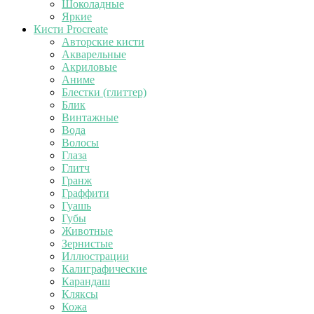
Шоколадные
Яркие
Кисти Procreate
Авторские кисти
Акварельные
Акриловые
Аниме
Блестки (глиттер)
Блик
Винтажные
Вода
Волосы
Глаза
Глитч
Гранж
Граффити
Гуашь
Губы
Животные
Зернистые
Иллюстрации
Калиграфические
Карандаш
Кляксы
Кожа