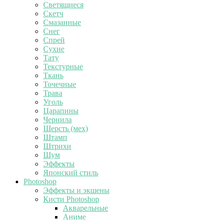
Светящиеся
Скетч
Смазанные
Снег
Спрей
Сухие
Тату
Текстурные
Ткань
Точечные
Трава
Уголь
Царапины
Чернила
Шерсть (мех)
Штамп
Штрихи
Шум
Эффекты
Японский стиль
Photoshop
Эффекты и экшены
Кисти Photoshop
Акварельные
Аниме