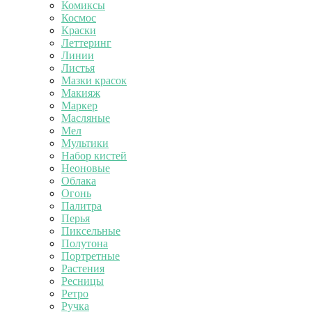
Комиксы
Космос
Краски
Леттеринг
Линии
Листья
Мазки красок
Макияж
Маркер
Масляные
Мел
Мультики
Набор кистей
Неоновые
Облака
Огонь
Палитра
Перья
Пиксельные
Полутона
Портретные
Растения
Ресницы
Ретро
Ручка