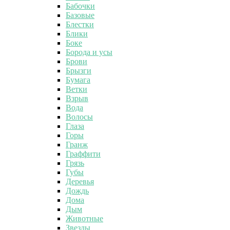
Бабочки
Базовые
Блестки
Блики
Боке
Борода и усы
Брови
Брызги
Бумага
Ветки
Взрыв
Вода
Волосы
Глаза
Горы
Гранж
Граффити
Грязь
Губы
Деревья
Дождь
Дома
Дым
Животные
Звезды