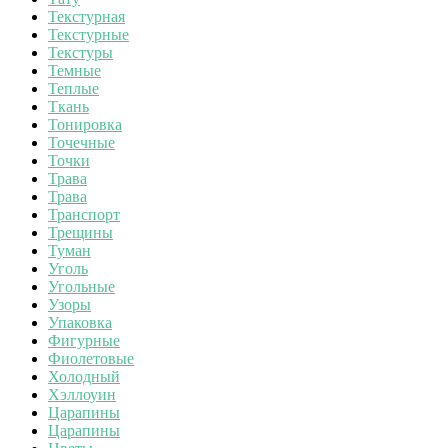
Текстурная
Текстурные
Текстуры
Темные
Теплые
Ткань
Тонировка
Точечные
Точки
Трава
Трава
Транспорт
Трещины
Туман
Уголь
Угольные
Узоры
Упаковка
Фигурные
Фиолетовые
Холодный
Хэллоуин
Царапины
Царапины