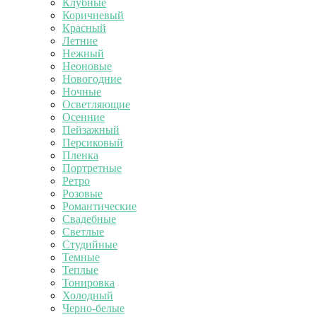
Клубные
Коричневый
Красный
Летние
Нежный
Неоновые
Новогодние
Ночные
Осветляющие
Осенние
Пейзажный
Персиковый
Пленка
Портретные
Ретро
Розовые
Романтические
Свадебные
Светлые
Студийные
Темные
Теплые
Тонировка
Холодный
Черно-белые