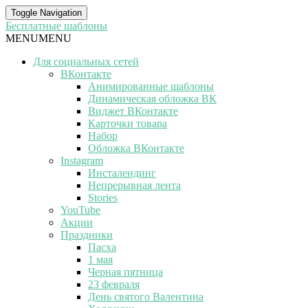
Toggle Navigation
Бесплатные шаблоны
MENU
MENU
Для социальных сетей
ВКонтакте
Анимированные шаблоны
Динамическая обложка ВК
Виджет ВКонтакте
Карточки товара
Набор
Обложка ВКонтакте
Instagram
Инсталендинг
Непрерывная лента
Stories
YouTube
Акции
Праздники
Пасха
1 мая
Черная пятница
23 февраля
День святого Валентина