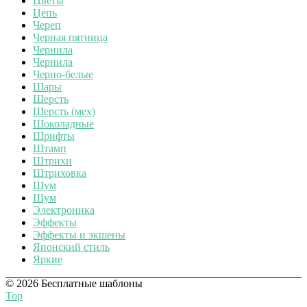
Цветы
Цепь
Череп
Черная пятница
Чернила
Чернила
Черно-белые
Шары
Шерсть
Шерсть (мех)
Шоколадные
Шрифты
Штамп
Штрихи
Штриховка
Шум
Шум
Электроника
Эффекты
Эффекты и экшены
Японский стиль
Яркие
© 2026 Бесплатные шаблоны
Top