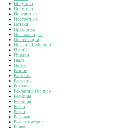
Полутона
Полутона
Портретные
Портретные
Потеки
Праздники
Превью видео
Презентация
Пресеты Lightroom
Птицы
Пузыри
Пыль
Пятна
Разное
Растения
Растения
Реклама
Рекламный баннер
Ресницы
Ресницы
Ретро
Ретро
Розовые
Романтические
Ручка