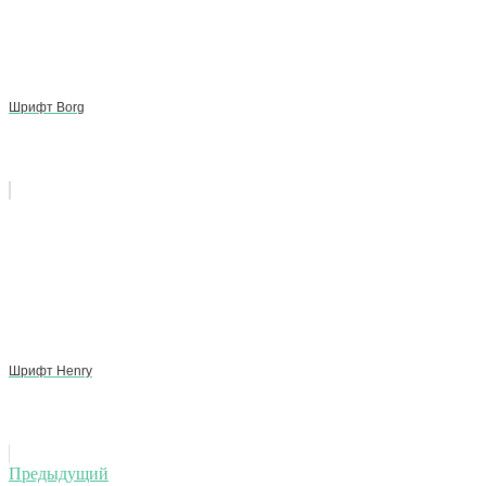
Шрифт Borg
Шрифт Henry
Навигация
Предыдущий