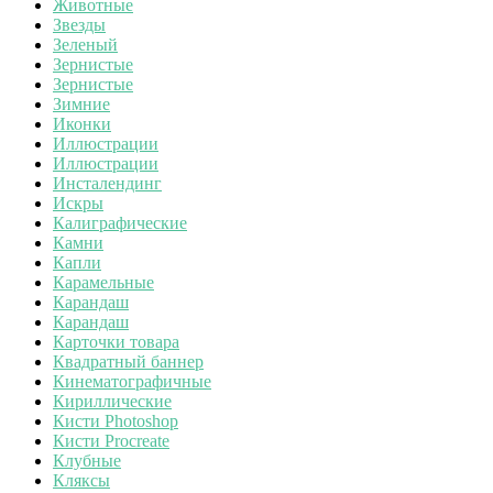
Животные
Звезды
Зеленый
Зернистые
Зернистые
Зимние
Иконки
Иллюстрации
Иллюстрации
Инсталендинг
Искры
Калиграфические
Камни
Капли
Карамельные
Карандаш
Карандаш
Карточки товара
Квадратный баннер
Кинематографичные
Кириллические
Кисти Photoshop
Кисти Procreate
Клубные
Кляксы