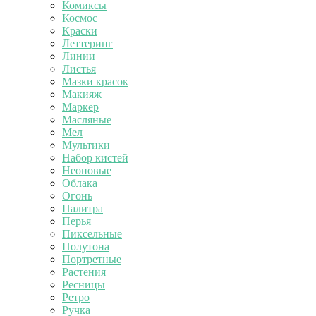
Комиксы
Космос
Краски
Леттеринг
Линии
Листья
Мазки красок
Макияж
Маркер
Масляные
Мел
Мультики
Набор кистей
Неоновые
Облака
Огонь
Палитра
Перья
Пиксельные
Полутона
Портретные
Растения
Ресницы
Ретро
Ручка