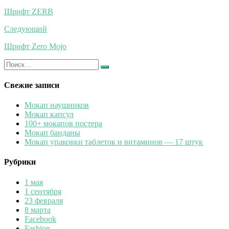
по
Шрифт ZERB
записям
Следующий
Шрифт Zero Mojo
Искать:
Найти
Свежие записи
Мокап наушников
Мокап капсул
100+ мокапов постера
Мокап банданы
Мокап упаковки таблеток и витаминов — 17 штук
Рубрики
1 мая
1 сентября
23 февраля
8 марта
Facebook
Fashion