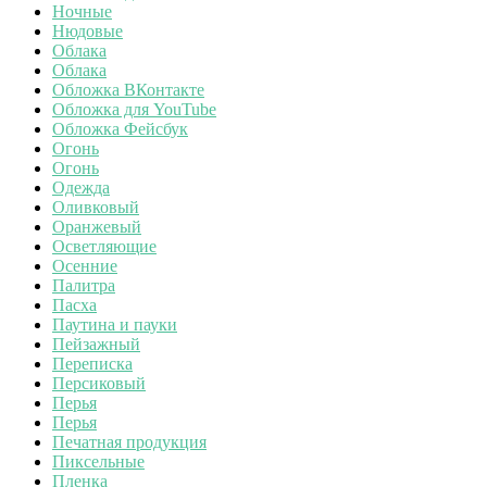
Ночные
Нюдовые
Облака
Облака
Обложка ВКонтакте
Обложка для YouTube
Обложка Фейсбук
Огонь
Огонь
Одежда
Оливковый
Оранжевый
Осветляющие
Осенние
Палитра
Пасха
Паутина и пауки
Пейзажный
Переписка
Персиковый
Перья
Перья
Печатная продукция
Пиксельные
Пленка