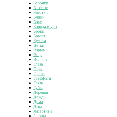
Бабочки
Базовые
Блестки
Блики
Боке
Борода и усы
Брови
Брызги
Бумага
Ветки
Взрыв
Вода
Волосы
Глаза
Горы
Гранж
Граффити
Грязь
Губы
Деревья
Дождь
Дома
Дым
Животные
Звезды