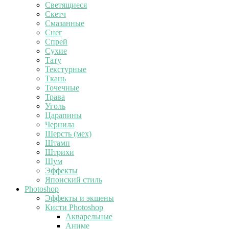
Светящиеся
Скетч
Смазанные
Снег
Спрей
Сухие
Тату
Текстурные
Ткань
Точечные
Трава
Уголь
Царапины
Чернила
Шерсть (мех)
Штамп
Штрихи
Шум
Эффекты
Японский стиль
Photoshop
Эффекты и экшены
Кисти Photoshop
Акварельные
Аниме