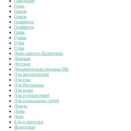
Городские
Горы
Гранж
Гранж
Граффити
Граффити
Грязь
Гуашь
Губы
Губы
День святого Валентина
Деревья
Детские
Динамическая обложка ВК
Для автомобилей
Для еды
Для Интерьера
Для кожи
Для путешествий
Для социальных сетей
Дождь
Дома
Дым
Еда и напитки
Животные