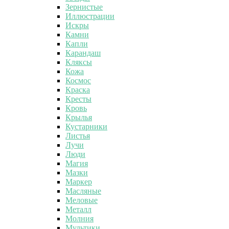
Зернистые
Иллюстрации
Искры
Камни
Капли
Карандаш
Кляксы
Кожа
Космос
Краска
Кресты
Кровь
Крылья
Кустарники
Листья
Лучи
Люди
Магия
Мазки
Маркер
Масляные
Меловые
Металл
Молния
Мультики