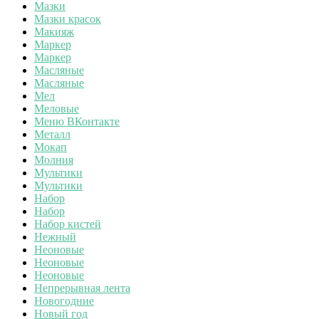
Мазки
Мазки красок
Макияж
Маркер
Маркер
Масляные
Масляные
Мел
Меловые
Меню ВКонтакте
Металл
Мокап
Молния
Мультики
Мультики
Набор
Набор
Набор кистей
Нежный
Неоновые
Неоновые
Неоновые
Непрерывная лента
Новогодние
Новый год