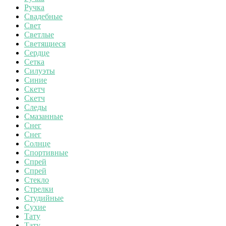
Ручка
Свадебные
Свет
Светлые
Светящиеся
Сердце
Сетка
Силуэты
Синие
Скетч
Скетч
Следы
Смазанные
Снег
Снег
Солнце
Спортивные
Спрей
Спрей
Стекло
Стрелки
Студийные
Сухие
Тату
Тату