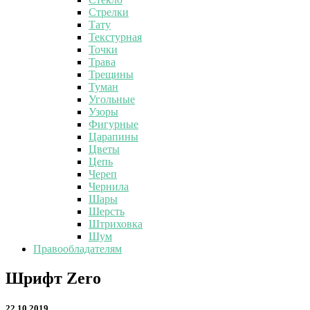
Стрелки
Тату
Текстурная
Точки
Трава
Трещины
Туман
Угольные
Узоры
Фигурные
Царапины
Цветы
Цепь
Череп
Чернила
Шары
Шерсть
Штриховка
Шум
Правообладателям
Шрифт
Шрифт Zero
Zero
22.10.2019