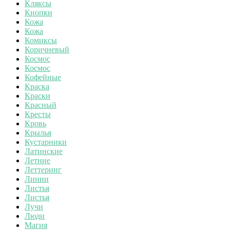
Кляксы
Кнопки
Кожа
Кожа
Комиксы
Коричневый
Космос
Космос
Кофейные
Краска
Краски
Красный
Кресты
Кровь
Крылья
Кустарники
Латинские
Летние
Леттеринг
Линии
Листья
Листья
Лучи
Люди
Магия