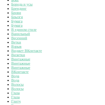
Боке
Борода и усы
Брендинг
Брови
Брызги
Бумага
Бумага
В едином стиле
Ванильный
Весенний
Ветки
Взрыв
Виджет ВКонтакте
Визитки
Винтажные
Винтажные
Винтажные
ВКонтакте
Вода
Вода
Волосы
Волосы
Глаза
Глаза
Глитч