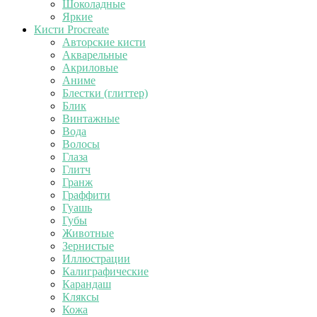
Шоколадные
Яркие
Кисти Procreate
Авторские кисти
Акварельные
Акриловые
Аниме
Блестки (глиттер)
Блик
Винтажные
Вода
Волосы
Глаза
Глитч
Гранж
Граффити
Гуашь
Губы
Животные
Зернистые
Иллюстрации
Калиграфические
Карандаш
Кляксы
Кожа