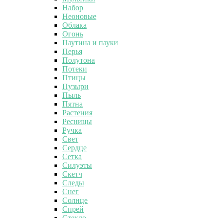
Набор
Неоновые
Облака
Огонь
Паутина и пауки
Перья
Полутона
Потеки
Птицы
Пузыри
Пыль
Пятна
Растения
Ресницы
Ручка
Свет
Сердце
Сетка
Силуэты
Скетч
Следы
Снег
Солнце
Спрей
Стекло