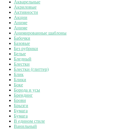
Акварельные
Акриловые
Активности
Акции
Аниме
Аниме
Анимированные шаблоны
Бабочки
Базовые
Без рубрики
Белые
Бледный
Блестки
Блестки (глиттер)
Блик
Блики
Боке
Борода и усы
Брендинг
Брови
Брызги
Бумага
Бумага
В едином стиле
Ванильный