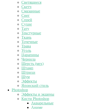
Светящиеся
Скетч
Смазанные
Снег
Спрей
Сухие
Тату
Текстурные
Ткань
Точечные
Трава
Уголь
Царапины
Чернила
Шерсть (мех)
Штамп
Штрихи
Шум
Эффекты
Японский стиль
Photoshop
Эффекты и экшены
Кисти Photoshop
Акварельные
Аниме