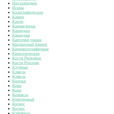
Инсталендинг
Искры
Калиграфические
Камни
Капли
Карамельные
Карандаш
Карандаш
Карточки товара
Квадратный баннер
Кинематографичные
Кириллические
Кисти Photoshop
Кисти Procreate
Клубные
Кляксы
Кляксы
Кнопки
Кожа
Кожа
Комиксы
Коричневый
Космос
Космос
Кофейные