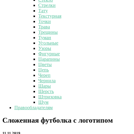
Стрелки
Тату
Текстурная
Точки
Трава
Трещины
Туман
Угольные
Узоры
Фигурные
Царапины
Цветы
Цепь
Череп
Чернила
Шары
Шерсть
Штриховка
Шум
Правообладателям
Сложенная
Сложенная футболка с логотипом
футболка
с
11.11.2019