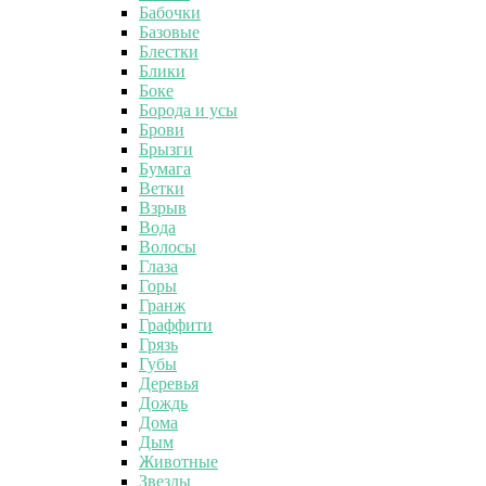
Бабочки
Базовые
Блестки
Блики
Боке
Борода и усы
Брови
Брызги
Бумага
Ветки
Взрыв
Вода
Волосы
Глаза
Горы
Гранж
Граффити
Грязь
Губы
Деревья
Дождь
Дома
Дым
Животные
Звезды