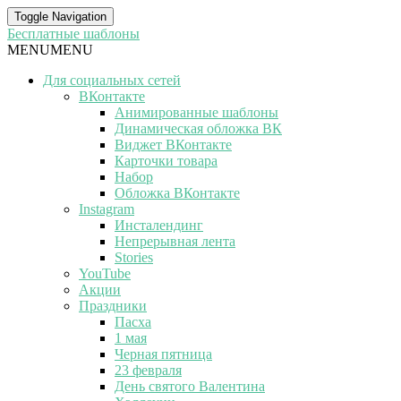
Toggle Navigation
Бесплатные шаблоны
MENU
MENU
Для социальных сетей
ВКонтакте
Анимированные шаблоны
Динамическая обложка ВК
Виджет ВКонтакте
Карточки товара
Набор
Обложка ВКонтакте
Instagram
Инсталендинг
Непрерывная лента
Stories
YouTube
Акции
Праздники
Пасха
1 мая
Черная пятница
23 февраля
День святого Валентина