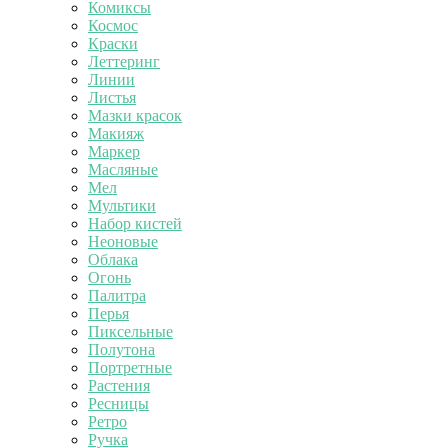
Комиксы
Космос
Краски
Леттеринг
Линии
Листья
Мазки красок
Макияж
Маркер
Масляные
Мел
Мультики
Набор кистей
Неоновые
Облака
Огонь
Палитра
Перья
Пиксельные
Полутона
Портретные
Растения
Ресницы
Ретро
Ручка