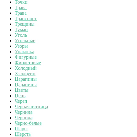
Точки
Трава
Трава
Транспорт
Трещины
Туман
Уголь
Угольные
Узоры
Упаковка
Фигурные
Фиолетовые
Холодный
Хэллоуин
Царапины
Царапины
Цветы
Цепь
Череп
Черная пятница
Чернила
Чернила
Черно-белые
Шары
Шерсть