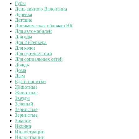
Губы
День святого Валентина
Деревья
Детские
Динамическая обложка ВК
Для автомобилей
Для еды
Для Интерьера
Для кожи
Для путешествий
Для социальных сетей
Дождь
Дома
Дым
Еда и напитки
Животные
Животные
Звезды
Зеленый
Зернистые
Зернистые
Зимние
Иконки
Иллюстрации
Иллюстрации