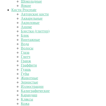
Шоколадные
Яркие
Кисти Procreate
Авторские кисти
Акварельные
Акриловые
Аниме
Блестки (глиттер)
Блик
Винтажные
Вода
Волосы
Глаза
Глитч
Гранж
Граффити
Гуашь
Губы
Животные
Зернистые
Иллюстрации
Калиграфические
Карандаш
Кляксы
Кожа