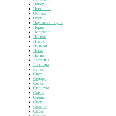
Набор
Неоновые
Облака
Огонь
Паутина и пауки
Перья
Полутона
Потеки
Птицы
Пузыри
Пыль
Пятна
Растения
Ресницы
Ручка
Свет
Сердце
Сетка
Силуэты
Скетч
Следы
Снег
Солнце
Спрей
Стекло