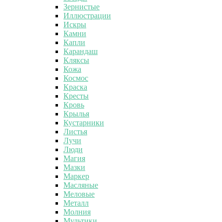
Зернистые
Иллюстрации
Искры
Камни
Капли
Карандаш
Кляксы
Кожа
Космос
Краска
Кресты
Кровь
Крылья
Кустарники
Листья
Лучи
Люди
Магия
Мазки
Маркер
Масляные
Меловые
Металл
Молния
Мультики