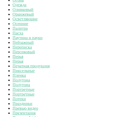
Огонь
Одежда
Оливковый
Оранжевый
Осветляющие
Осенние
Палитра
Пасха
Паутина и пауки
Пейзажный
Переписка
Персиковый
Перья
Перья
Печатная продукция
Пиксельные
Пленка
Полутона
Полутона
Портретные
Портретные
Потеки
Праздники
Превью видео
Презентация