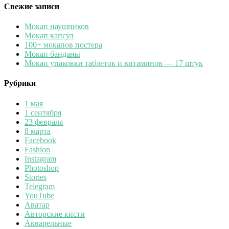
Свежие записи
Мокап наушников
Мокап капсул
100+ мокапов постера
Мокап банданы
Мокап упаковки таблеток и витаминов — 17 штук
Рубрики
1 мая
1 сентября
23 февраля
8 марта
Facebook
Fashion
Instagram
Photoshop
Stories
Telegram
YouTube
Аватар
Авторские кисти
Акварельные