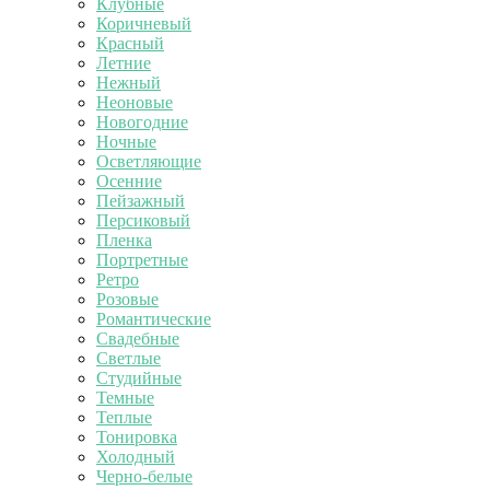
Клубные
Коричневый
Красный
Летние
Нежный
Неоновые
Новогодние
Ночные
Осветляющие
Осенние
Пейзажный
Персиковый
Пленка
Портретные
Ретро
Розовые
Романтические
Свадебные
Светлые
Студийные
Темные
Теплые
Тонировка
Холодный
Черно-белые