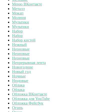
Меню ВКонтакте
Металл
Мокап
Молния
Мультики
Мультики
Набор
Набор
Набор кистей
Нежный
Неоновые
Неоновые
Неоновые
Непрерывная лента
Новогодние
Новый год
Ночные
Нюдовые
Облака
Облака
Обложка ВКонтакте
Обложка для YouTube
Обложка Фейсбук
Огонь