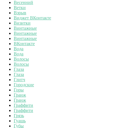
Весенний
Ветки
Взрыв
Виджет ВКонтакте
Визитки
Винтажные
Винтажные
Винтажные
ВКонтакте
Вода
Вода
Волосы
Волосы
Глаза
Глаза
Глитч
Городские
Горы
Гранж
Гранж
Граффити
Граффити
Грязь
Гуашь
Губы