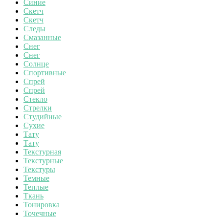
Синие
Скетч
Скетч
Следы
Смазанные
Снег
Снег
Солнце
Спортивные
Спрей
Спрей
Стекло
Стрелки
Студийные
Сухие
Тату
Тату
Текстурная
Текстурные
Текстуры
Темные
Теплые
Ткань
Тонировка
Точечные