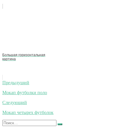
Большая горизонтальная
картина
Навигация
Предыдущий
по
Мокап футболки поло
записям
Следующий
Мокап четырех футболок
Искать:
Найти