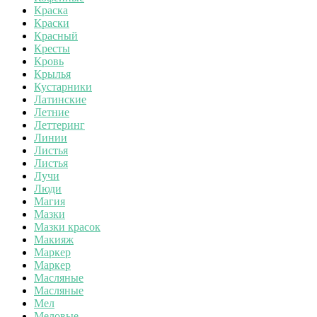
Краска
Краски
Красный
Кресты
Кровь
Крылья
Кустарники
Латинские
Летние
Леттеринг
Линии
Листья
Листья
Лучи
Люди
Магия
Мазки
Мазки красок
Макияж
Маркер
Маркер
Масляные
Масляные
Мел
Меловые