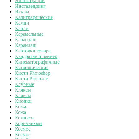
Иллюстрации
Инсталендинг
Искры
Калиграфические
Камни
Капли
Карамельные
Карандаш
Карандаш
Карточки товара
Квадратный баннер
Кинематографичные
Кириллические
Кисти Photoshop
Кисти Procreate
Клубные
Кляксы
Кляксы
Кнопки
Кожа
Кожа
Комиксы
Коричневый
Космос
Космос