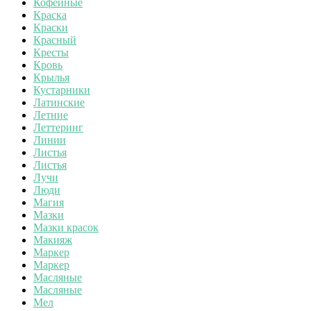
Кофейные
Краска
Краски
Красный
Кресты
Кровь
Крылья
Кустарники
Латинские
Летние
Леттеринг
Линии
Листья
Листья
Лучи
Люди
Магия
Мазки
Мазки красок
Макияж
Маркер
Маркер
Масляные
Масляные
Мел