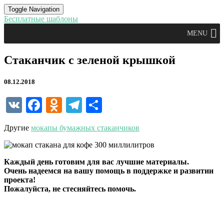
Toggle Navigation
Бесплатные шаблоны
MENU
Стаканчик
Стаканчик с зеленой крышкой
с
зеленой
08.12.2018
крышкой
VK
Facebook
Odnoklassniki
Telegram
Отправить
Другие
мокапы бумажных стаканчиков
Каждый день готовим для вас лучшие материалы.
Очень надеемся на вашу помощь в поддержке и развитии
проекта!
Пожалуйста, не стесняйтесь помочь.