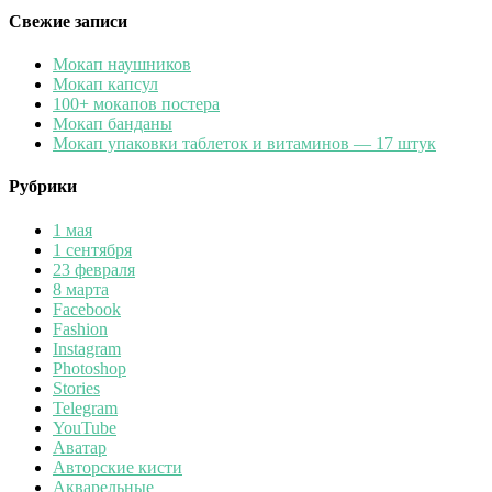
Свежие записи
Мокап наушников
Мокап капсул
100+ мокапов постера
Мокап банданы
Мокап упаковки таблеток и витаминов — 17 штук
Рубрики
1 мая
1 сентября
23 февраля
8 марта
Facebook
Fashion
Instagram
Photoshop
Stories
Telegram
YouTube
Аватар
Авторские кисти
Акварельные