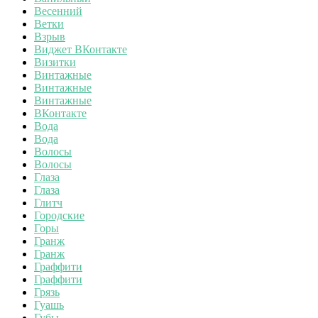
Весенний
Ветки
Взрыв
Виджет ВКонтакте
Визитки
Винтажные
Винтажные
Винтажные
ВКонтакте
Вода
Вода
Волосы
Волосы
Глаза
Глаза
Глитч
Городские
Горы
Гранж
Гранж
Граффити
Граффити
Грязь
Гуашь
Губы