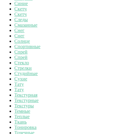
Синие
Скетч
Скетч
Следы
Смазанные
Снег
Снег
Солнце
Спортивные
Спрей
Спрей
Стекло
Стрелки
Студийные
Сухие
Тату
Тату
Текстурная
Текстурные
Текстуры
Темные
Теплые
Ткань
Тонировка
Точечные