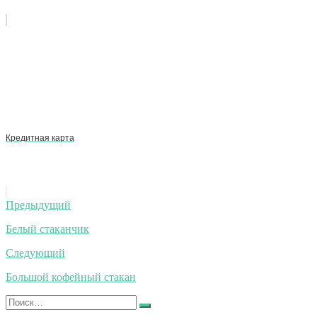
Кредитная карта
Навигация
Предыдущий
по
Белый стаканчик
записям
Следующий
Большой кофейный стакан
Искать:
Найти