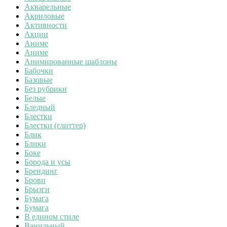
Акварельные
Акриловые
Активности
Акции
Аниме
Аниме
Анимированные шаблоны
Бабочки
Базовые
Без рубрики
Белые
Бледный
Блестки
Блестки (глиттер)
Блик
Блики
Боке
Борода и усы
Брендинг
Брови
Брызги
Бумага
Бумага
В едином стиле
Ванильный