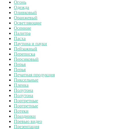
Огонь
Одежда
Оливковый
Оранжевый
Осветляющие
Осенние
Палитра
Пасха
Паутина и пауки
Пейзажный
Переписка
Персиковый
Перья
Перья
Печатная продукция
Пиксельные
Пленка
Полутона
Полутона
Портретные
Портретные
Потеки
Праздники
Превью видео
Презентация