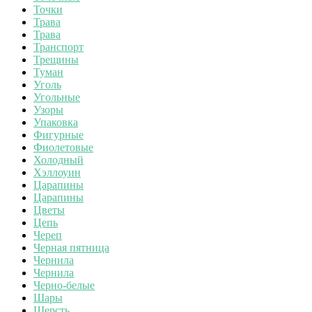
Точки
Трава
Трава
Транспорт
Трещины
Туман
Уголь
Угольные
Узоры
Упаковка
Фигурные
Фиолетовые
Холодный
Хэллоуин
Царапины
Царапины
Цветы
Цепь
Череп
Черная пятница
Чернила
Чернила
Черно-белые
Шары
Шерсть