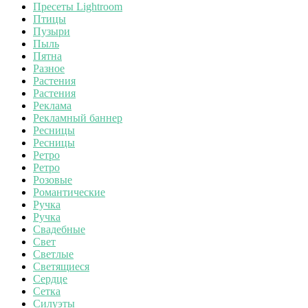
Пресеты Lightroom
Птицы
Пузыри
Пыль
Пятна
Разное
Растения
Растения
Реклама
Рекламный баннер
Ресницы
Ресницы
Ретро
Ретро
Розовые
Романтические
Ручка
Ручка
Свадебные
Свет
Светлые
Светящиеся
Сердце
Сетка
Силуэты