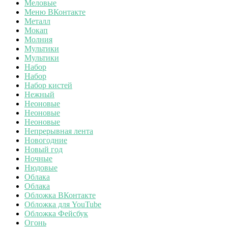
Меловые
Меню ВКонтакте
Металл
Мокап
Молния
Мультики
Мультики
Набор
Набор
Набор кистей
Нежный
Неоновые
Неоновые
Неоновые
Непрерывная лента
Новогодние
Новый год
Ночные
Нюдовые
Облака
Облака
Обложка ВКонтакте
Обложка для YouTube
Обложка Фейсбук
Огонь