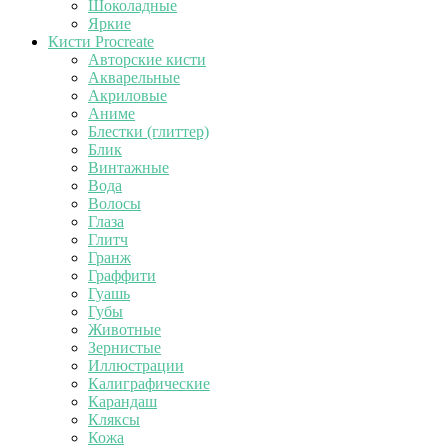
Шоколадные
Яркие
Кисти Procreate
Авторские кисти
Акварельные
Акриловые
Аниме
Блестки (глиттер)
Блик
Винтажные
Вода
Волосы
Глаза
Глитч
Гранж
Граффити
Гуашь
Губы
Животные
Зернистые
Иллюстрации
Калиграфические
Карандаш
Кляксы
Кожа