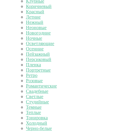
Клубные
Коричневый
Красный
Летние
Нежный
Неоновые
Новогодние
Ночные
Осветляющие
Осенние
Пейзажный
Персиковый
Пленка
Портретные
Ретро
Розовые
Романтические
Свадебные
Светлые
Студийные
Темные
Теплые
Тонировка
Холодный
Черно-белые