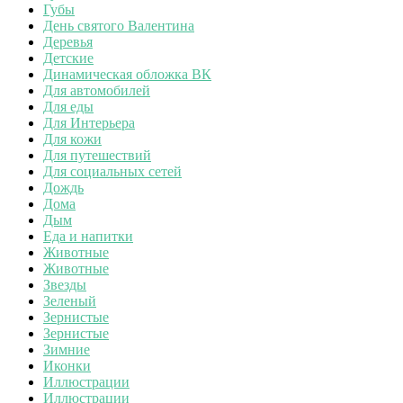
Губы
День святого Валентина
Деревья
Детские
Динамическая обложка ВК
Для автомобилей
Для еды
Для Интерьера
Для кожи
Для путешествий
Для социальных сетей
Дождь
Дома
Дым
Еда и напитки
Животные
Животные
Звезды
Зеленый
Зернистые
Зернистые
Зимние
Иконки
Иллюстрации
Иллюстрации