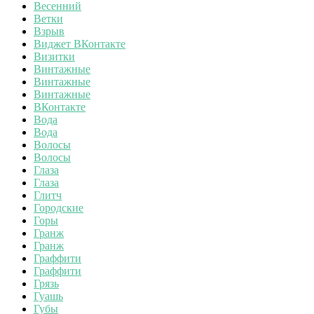
Весенний
Ветки
Взрыв
Виджет ВКонтакте
Визитки
Винтажные
Винтажные
Винтажные
ВКонтакте
Вода
Вода
Волосы
Волосы
Глаза
Глаза
Глитч
Городские
Горы
Гранж
Гранж
Граффити
Граффити
Грязь
Гуашь
Губы