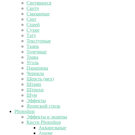
Светящиеся
Скетч
Смазанные
Снег
Спрей
Сухие
Тату
Текстурные
Ткань
Точечные
Трава
Уголь
Царапины
Чернила
Шерсть (мех)
Штамп
Штрихи
Шум
Эффекты
Японский стиль
Photoshop
Эффекты и экшены
Кисти Photoshop
Акварельные
Аниме