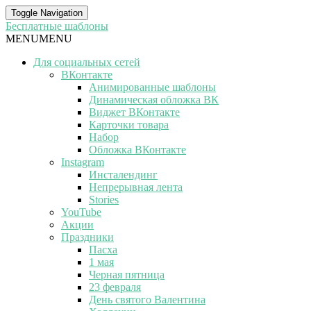
Toggle Navigation
Бесплатные шаблоны
MENU
MENU
Для социальных сетей
ВКонтакте
Анимированные шаблоны
Динамическая обложка ВК
Виджет ВКонтакте
Карточки товара
Набор
Обложка ВКонтакте
Instagram
Инсталендинг
Непрерывная лента
Stories
YouTube
Акции
Праздники
Пасха
1 мая
Черная пятница
23 февраля
День святого Валентина