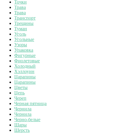
Точки
Трава
Трава
Транспорт
Трещины
Туман
Уголь
Угольные
Узоры
Упаковка
Фигурные
Фиолетовые
Холодный
Хэллоуин
Царапины
Царапины
Цветы
Цепь
Череп
Черная пятница
Чернила
Чернила
Черно-белые
Шары
Шерсть