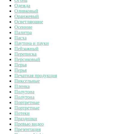
Огонь
Одежда
Оливковый
Оранжевый
Осветляющие
Осенние
Палитра
Пасха
Паутина и пауки
Пейзажный
Переписка
Персиковый
Перья
Перья
Печатная продукция
Пиксельные
Пленка
Полутона
Полутона
Портретные
Портретные
Потеки
Праздники
Превью видео
Презентация