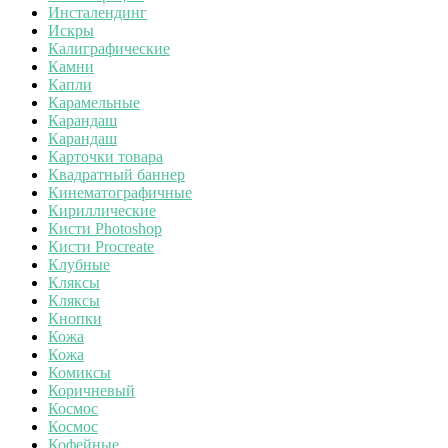
Инсталендинг
Искры
Калиграфические
Камни
Капли
Карамельные
Карандаш
Карандаш
Карточки товара
Квадратный баннер
Кинематографичные
Кириллические
Кисти Photoshop
Кисти Procreate
Клубные
Кляксы
Кляксы
Кнопки
Кожа
Кожа
Комиксы
Коричневый
Космос
Космос
Кофейные