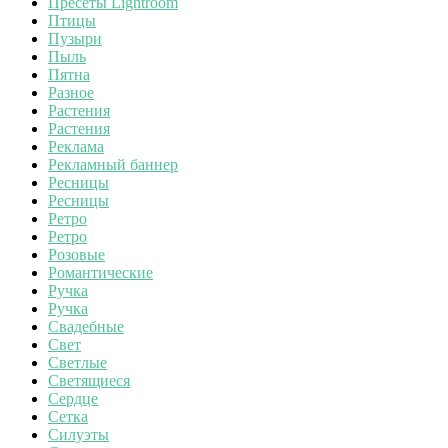
Пресеты Lightroom
Птицы
Пузыри
Пыль
Пятна
Разное
Растения
Растения
Реклама
Рекламный баннер
Ресницы
Ресницы
Ретро
Ретро
Розовые
Романтические
Ручка
Ручка
Свадебные
Свет
Светлые
Светящиеся
Сердце
Сетка
Силуэты