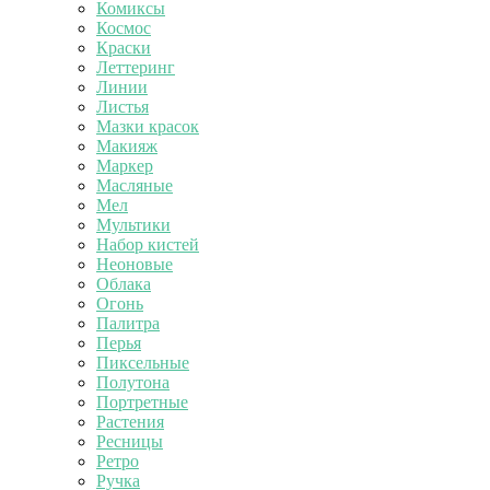
Комиксы
Космос
Краски
Леттеринг
Линии
Листья
Мазки красок
Макияж
Маркер
Масляные
Мел
Мультики
Набор кистей
Неоновые
Облака
Огонь
Палитра
Перья
Пиксельные
Полутона
Портретные
Растения
Ресницы
Ретро
Ручка