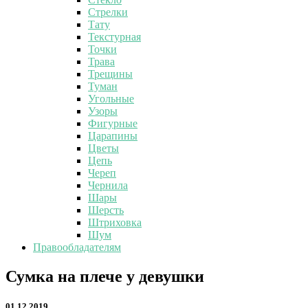
Стрелки
Тату
Текстурная
Точки
Трава
Трещины
Туман
Угольные
Узоры
Фигурные
Царапины
Цветы
Цепь
Череп
Чернила
Шары
Шерсть
Штриховка
Шум
Правообладателям
Сумка
Сумка на плече у девушки
на
плече
01.12.2019