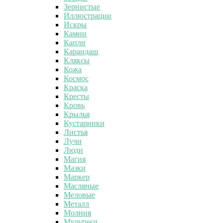
Зернистые
Иллюстрации
Искры
Камни
Капли
Карандаш
Кляксы
Кожа
Космос
Краска
Кресты
Кровь
Крылья
Кустарники
Листья
Лучи
Люди
Магия
Мазки
Маркер
Масляные
Меловые
Металл
Молния
Мультики