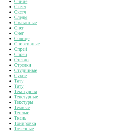
Синие
Скетч
Скетч
Следы
Смазанные
Снег
Снег
Солнце
Спортивные
Спрей
Спрей
Стекло
Стрелки
Студийные
Сухие
Тату
Тату
Текстурная
Текстурные
Текстуры
Темные
Теплые
Ткань
Тонировка
Точечные