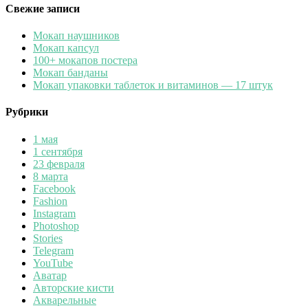
Свежие записи
Мокап наушников
Мокап капсул
100+ мокапов постера
Мокап банданы
Мокап упаковки таблеток и витаминов — 17 штук
Рубрики
1 мая
1 сентября
23 февраля
8 марта
Facebook
Fashion
Instagram
Photoshop
Stories
Telegram
YouTube
Аватар
Авторские кисти
Акварельные