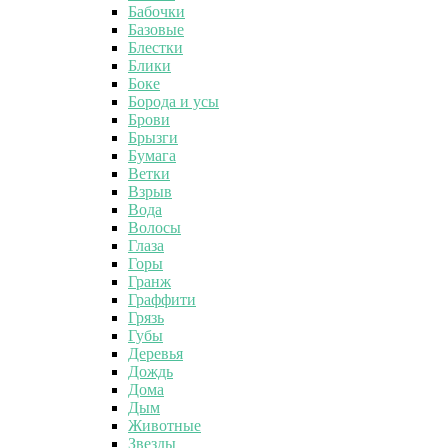
Бабочки
Базовые
Блестки
Блики
Боке
Борода и усы
Брови
Брызги
Бумага
Ветки
Взрыв
Вода
Волосы
Глаза
Горы
Гранж
Граффити
Грязь
Губы
Деревья
Дождь
Дома
Дым
Животные
Звезды