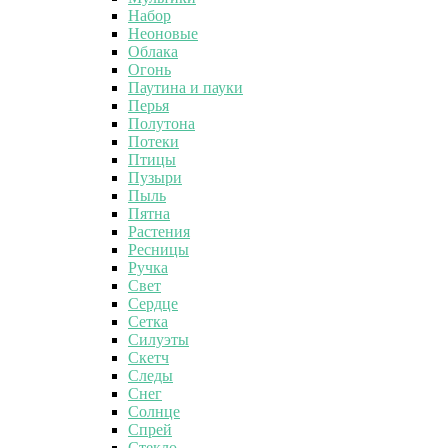
Набор
Неоновые
Облака
Огонь
Паутина и пауки
Перья
Полутона
Потеки
Птицы
Пузыри
Пыль
Пятна
Растения
Ресницы
Ручка
Свет
Сердце
Сетка
Силуэты
Скетч
Следы
Снег
Солнце
Спрей
Стекло