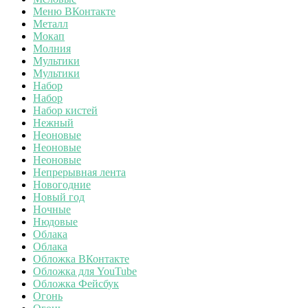
Меню ВКонтакте
Металл
Мокап
Молния
Мультики
Мультики
Набор
Набор
Набор кистей
Нежный
Неоновые
Неоновые
Неоновые
Непрерывная лента
Новогодние
Новый год
Ночные
Нюдовые
Облака
Облака
Обложка ВКонтакте
Обложка для YouTube
Обложка Фейсбук
Огонь