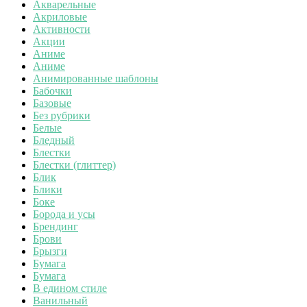
Акварельные
Акриловые
Активности
Акции
Аниме
Аниме
Анимированные шаблоны
Бабочки
Базовые
Без рубрики
Белые
Бледный
Блестки
Блестки (глиттер)
Блик
Блики
Боке
Борода и усы
Брендинг
Брови
Брызги
Бумага
Бумага
В едином стиле
Ванильный