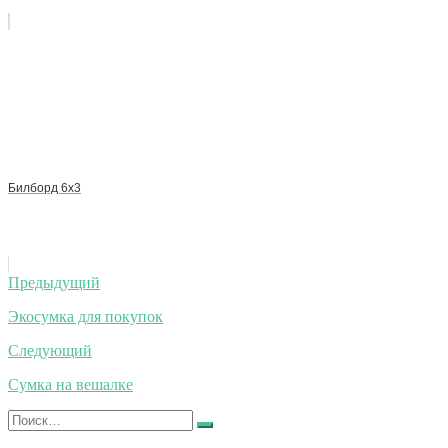
Билборд 6х3
Навигация
Предыдущий
по
Экосумка для покупок
записям
Следующий
Сумка на вешалке
Искать:
Найти