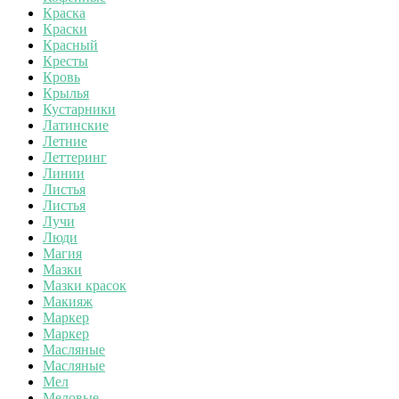
Краска
Краски
Красный
Кресты
Кровь
Крылья
Кустарники
Латинские
Летние
Леттеринг
Линии
Листья
Листья
Лучи
Люди
Магия
Мазки
Мазки красок
Макияж
Маркер
Маркер
Масляные
Масляные
Мел
Меловые