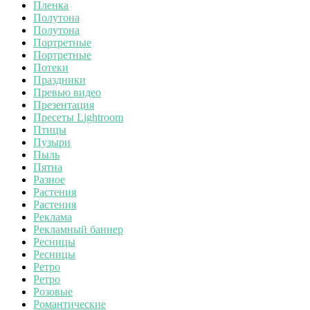
Пленка
Полутона
Полутона
Портретные
Портретные
Потеки
Праздники
Превью видео
Презентация
Пресеты Lightroom
Птицы
Пузыри
Пыль
Пятна
Разное
Растения
Растения
Реклама
Рекламный баннер
Ресницы
Ресницы
Ретро
Ретро
Розовые
Романтические