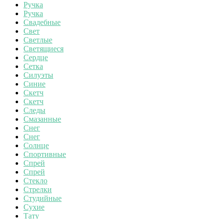
Ручка
Ручка
Свадебные
Свет
Светлые
Светящиеся
Сердце
Сетка
Силуэты
Синие
Скетч
Скетч
Следы
Смазанные
Снег
Снег
Солнце
Спортивные
Спрей
Спрей
Стекло
Стрелки
Студийные
Сухие
Тату