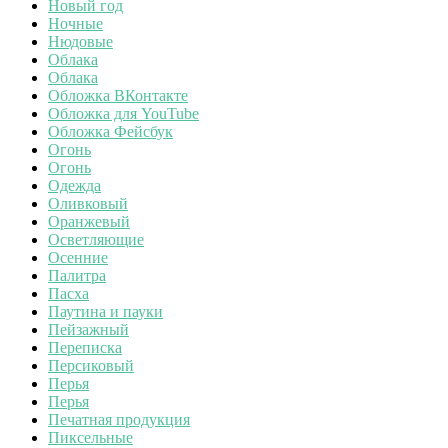
Новый год
Ночные
Нюдовые
Облака
Облака
Обложка ВКонтакте
Обложка для YouTube
Обложка Фейсбук
Огонь
Огонь
Одежда
Оливковый
Оранжевый
Осветляющие
Осенние
Палитра
Пасха
Паутина и пауки
Пейзажный
Переписка
Персиковый
Перья
Перья
Печатная продукция
Пиксельные