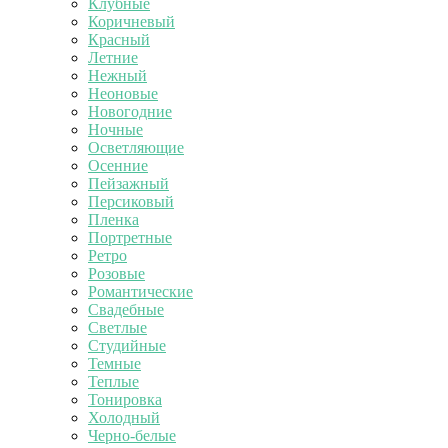
Клубные
Коричневый
Красный
Летние
Нежный
Неоновые
Новогодние
Ночные
Осветляющие
Осенние
Пейзажный
Персиковый
Пленка
Портретные
Ретро
Розовые
Романтические
Свадебные
Светлые
Студийные
Темные
Теплые
Тонировка
Холодный
Черно-белые