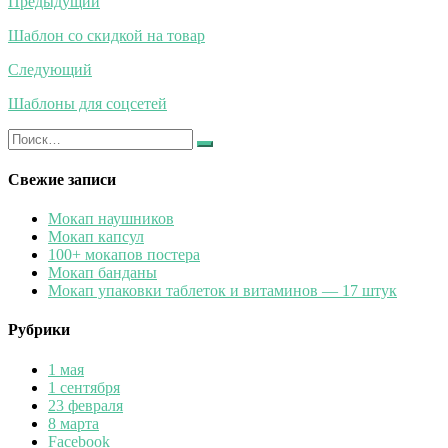
Навигация
Предыдущий
по
Шаблон со скидкой на товар
записям
Следующий
Шаблоны для соцсетей
Искать:
Найти
Свежие записи
Мокап наушников
Мокап капсул
100+ мокапов постера
Мокап банданы
Мокап упаковки таблеток и витаминов — 17 штук
Рубрики
1 мая
1 сентября
23 февраля
8 марта
Facebook