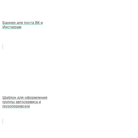
Баннер для поста ВК и
Инстаграм
Шаблон для оформления
группы автосервиса и
грузоперевозок