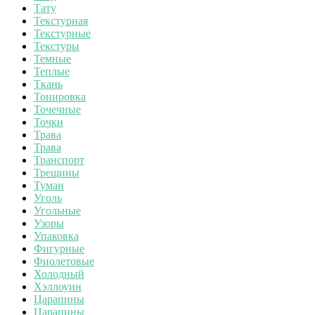
Тату
Текстурная
Текстурные
Текстуры
Темные
Теплые
Ткань
Тонировка
Точечные
Точки
Трава
Трава
Транспорт
Трещины
Туман
Уголь
Угольные
Узоры
Упаковка
Фигурные
Фиолетовые
Холодный
Хэллоуин
Царапины
Царапины