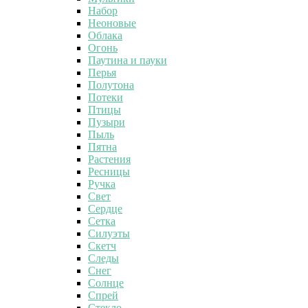
Набор
Неоновые
Облака
Огонь
Паутина и пауки
Перья
Полутона
Потеки
Птицы
Пузыри
Пыль
Пятна
Растения
Ресницы
Ручка
Свет
Сердце
Сетка
Силуэты
Скетч
Следы
Снег
Солнце
Спрей
Стекло