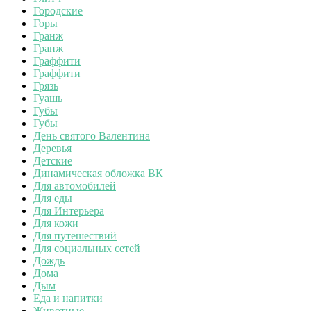
Городские
Горы
Гранж
Гранж
Граффити
Граффити
Грязь
Гуашь
Губы
Губы
День святого Валентина
Деревья
Детские
Динамическая обложка ВК
Для автомобилей
Для еды
Для Интерьера
Для кожи
Для путешествий
Для социальных сетей
Дождь
Дома
Дым
Еда и напитки
Животные