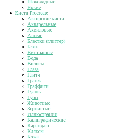
Шоколадные
Яркие
Кисти Procreate
Авторские кисти
Акварельные
Акриловые
Аниме
Блестки (глиттер)
Блик
Винтажные
Вода
Волосы
Глаза
Глитч
Гранж
Граффити
Гуашь
Губы
Животные
Зернистые
Иллюстрации
Калиграфические
Карандаш
Кляксы
Кожа