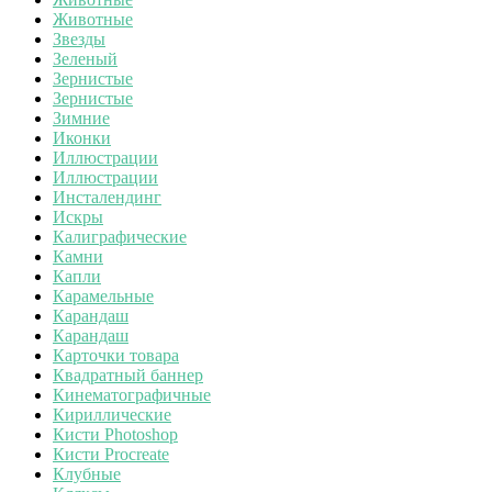
Животные
Звезды
Зеленый
Зернистые
Зернистые
Зимние
Иконки
Иллюстрации
Иллюстрации
Инсталендинг
Искры
Калиграфические
Камни
Капли
Карамельные
Карандаш
Карандаш
Карточки товара
Квадратный баннер
Кинематографичные
Кириллические
Кисти Photoshop
Кисти Procreate
Клубные