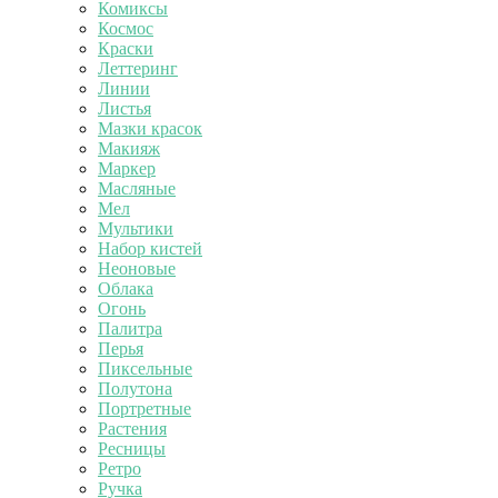
Комиксы
Космос
Краски
Леттеринг
Линии
Листья
Мазки красок
Макияж
Маркер
Масляные
Мел
Мультики
Набор кистей
Неоновые
Облака
Огонь
Палитра
Перья
Пиксельные
Полутона
Портретные
Растения
Ресницы
Ретро
Ручка