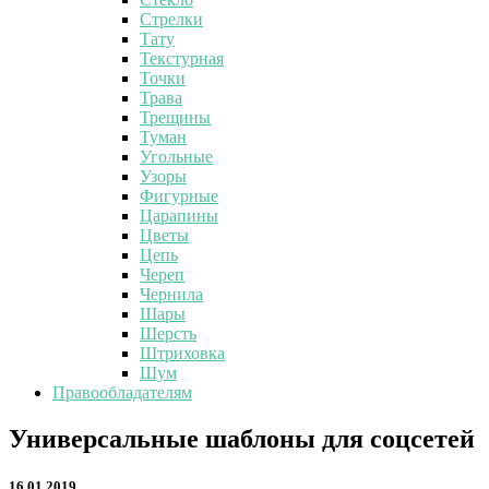
Стрелки
Тату
Текстурная
Точки
Трава
Трещины
Туман
Угольные
Узоры
Фигурные
Царапины
Цветы
Цепь
Череп
Чернила
Шары
Шерсть
Штриховка
Шум
Правообладателям
Универсальные
Универсальные шаблоны для соцсетей
шаблоны
для
16.01.2019