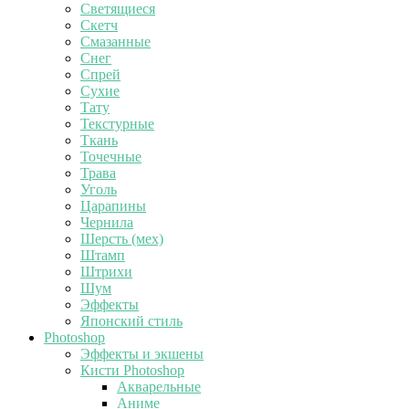
Светящиеся
Скетч
Смазанные
Снег
Спрей
Сухие
Тату
Текстурные
Ткань
Точечные
Трава
Уголь
Царапины
Чернила
Шерсть (мех)
Штамп
Штрихи
Шум
Эффекты
Японский стиль
Photoshop
Эффекты и экшены
Кисти Photoshop
Акварельные
Аниме