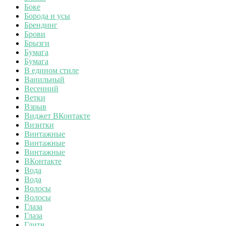
Боке
Борода и усы
Брендинг
Брови
Брызги
Бумага
Бумага
В едином стиле
Ванильный
Весенний
Ветки
Взрыв
Виджет ВКонтакте
Визитки
Винтажные
Винтажные
Винтажные
ВКонтакте
Вода
Вода
Волосы
Волосы
Глаза
Глаза
Глитч