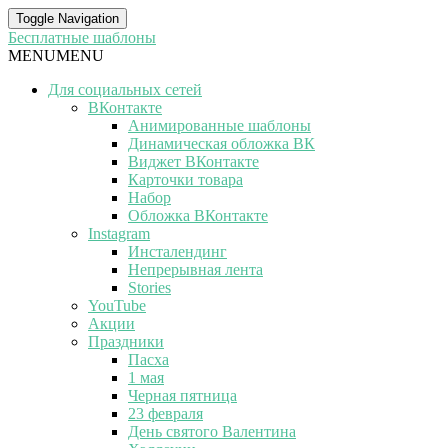
Toggle Navigation
Бесплатные шаблоны
MENU
MENU
Для социальных сетей
ВКонтакте
Анимированные шаблоны
Динамическая обложка ВК
Виджет ВКонтакте
Карточки товара
Набор
Обложка ВКонтакте
Instagram
Инсталендинг
Непрерывная лента
Stories
YouTube
Акции
Праздники
Пасха
1 мая
Черная пятница
23 февраля
День святого Валентина