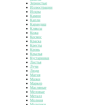
Зернистые
Иллюстрации
Искры
Камни
Капли
Карандаш
Кляксы
Кожа
Космос
Краска
Кресты
Кровь
Крылья
Кустарники
Листья
Лучи
Люди
Магия
Мазки
Маркер
Масляные
Меловые
Металл
Молния
Мультики