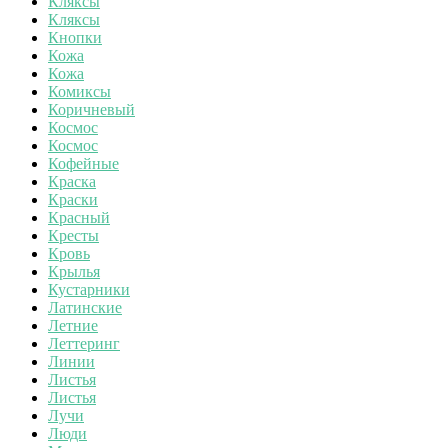
Кляксы
Кляксы
Кнопки
Кожа
Кожа
Комиксы
Коричневый
Космос
Космос
Кофейные
Краска
Краски
Красный
Кресты
Кровь
Крылья
Кустарники
Латинские
Летние
Леттеринг
Линии
Листья
Листья
Лучи
Люди