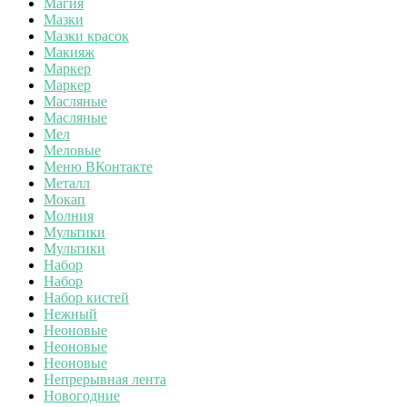
Магия
Мазки
Мазки красок
Макияж
Маркер
Маркер
Масляные
Масляные
Мел
Меловые
Меню ВКонтакте
Металл
Мокап
Молния
Мультики
Мультики
Набор
Набор
Набор кистей
Нежный
Неоновые
Неоновые
Неоновые
Непрерывная лента
Новогодние