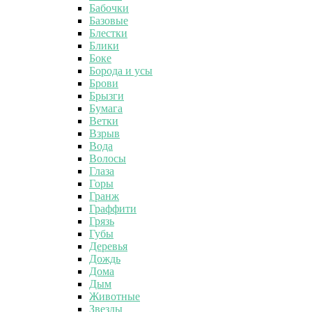
Бабочки
Базовые
Блестки
Блики
Боке
Борода и усы
Брови
Брызги
Бумага
Ветки
Взрыв
Вода
Волосы
Глаза
Горы
Гранж
Граффити
Грязь
Губы
Деревья
Дождь
Дома
Дым
Животные
Звезды