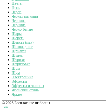
Цветы
Цепь
Череп
Черная пятница
Чернила
Чернила
Черно-белые
Шары
Шерсть
Шерсть (мех)
Шоколадные
Шрифты
Штамп
Штрихи
Штриховка
Шум
Шум
Электроника
Эффекты
Эффекты и экшены
Японский стиль
Яркие
© 2026 Бесплатные шаблоны
Top