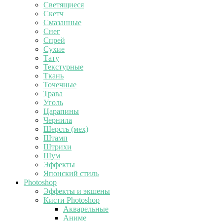
Светящиеся
Скетч
Смазанные
Снег
Спрей
Сухие
Тату
Текстурные
Ткань
Точечные
Трава
Уголь
Царапины
Чернила
Шерсть (мех)
Штамп
Штрихи
Шум
Эффекты
Японский стиль
Photoshop
Эффекты и экшены
Кисти Photoshop
Акварельные
Аниме