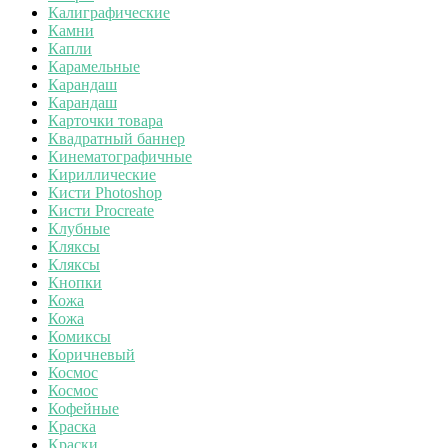
Калиграфические
Камни
Капли
Карамельные
Карандаш
Карандаш
Карточки товара
Квадратный баннер
Кинематографичные
Кириллические
Кисти Photoshop
Кисти Procreate
Клубные
Кляксы
Кляксы
Кнопки
Кожа
Кожа
Комиксы
Коричневый
Космос
Космос
Кофейные
Краска
Краски