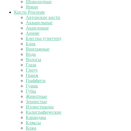
Шоколадные
Яркие
Кисти Procreate
Авторские кисти
Акварельные
Акриловые
Аниме
Блестки (глиттер)
Блик
Винтажные
Вода
Волосы
Глаза
Глитч
Гранж
Граффити
Гуашь
Губы
Животные
Зернистые
Иллюстрации
Калиграфические
Карандаш
Кляксы
Кожа