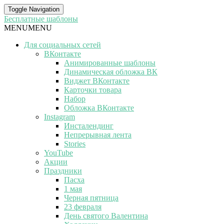
Toggle Navigation
Бесплатные шаблоны
MENU
MENU
Для социальных сетей
ВКонтакте
Анимированные шаблоны
Динамическая обложка ВК
Виджет ВКонтакте
Карточки товара
Набор
Обложка ВКонтакте
Instagram
Инсталендинг
Непрерывная лента
Stories
YouTube
Акции
Праздники
Пасха
1 мая
Черная пятница
23 февраля
День святого Валентина