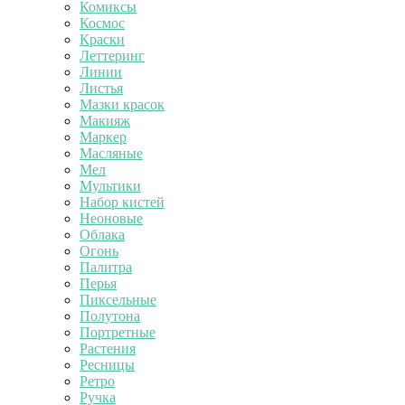
Комиксы
Космос
Краски
Леттеринг
Линии
Листья
Мазки красок
Макияж
Маркер
Масляные
Мел
Мультики
Набор кистей
Неоновые
Облака
Огонь
Палитра
Перья
Пиксельные
Полутона
Портретные
Растения
Ресницы
Ретро
Ручка