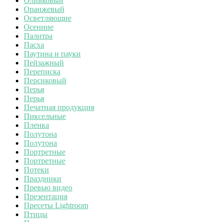
Оливковый
Оранжевый
Осветляющие
Осенние
Палитра
Пасха
Паутина и пауки
Пейзажный
Переписка
Персиковый
Перья
Перья
Печатная продукция
Пиксельные
Пленка
Полутона
Полутона
Портретные
Портретные
Потеки
Праздники
Превью видео
Презентация
Пресеты Lightroom
Птицы