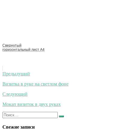
Свернутый
горизонтальный лист А4
Навигация
Предыдущий
по
Визитка в руке на светлом фоне
записям
Следующий
Мокап визиток в двух руках
Искать:
Найти
Свежие записи