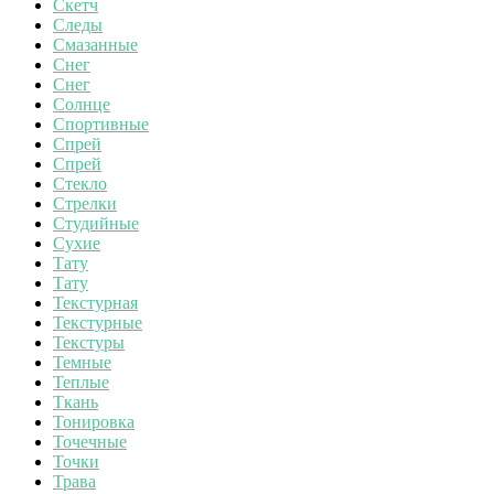
Скетч
Следы
Смазанные
Снег
Снег
Солнце
Спортивные
Спрей
Спрей
Стекло
Стрелки
Студийные
Сухие
Тату
Тату
Текстурная
Текстурные
Текстуры
Темные
Теплые
Ткань
Тонировка
Точечные
Точки
Трава