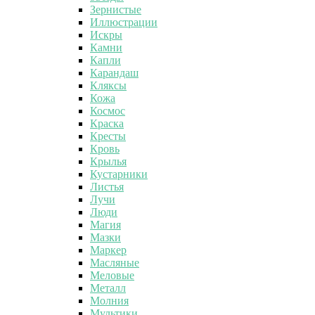
Зернистые
Иллюстрации
Искры
Камни
Капли
Карандаш
Кляксы
Кожа
Космос
Краска
Кресты
Кровь
Крылья
Кустарники
Листья
Лучи
Люди
Магия
Мазки
Маркер
Масляные
Меловые
Металл
Молния
Мультики