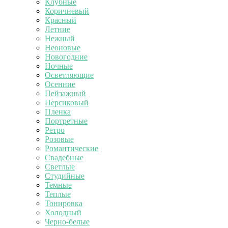
Клубные
Коричневый
Красный
Летние
Нежный
Неоновые
Новогодние
Ночные
Осветляющие
Осенние
Пейзажный
Персиковый
Пленка
Портретные
Ретро
Розовые
Романтические
Свадебные
Светлые
Студийные
Темные
Теплые
Тонировка
Холодный
Черно-белые