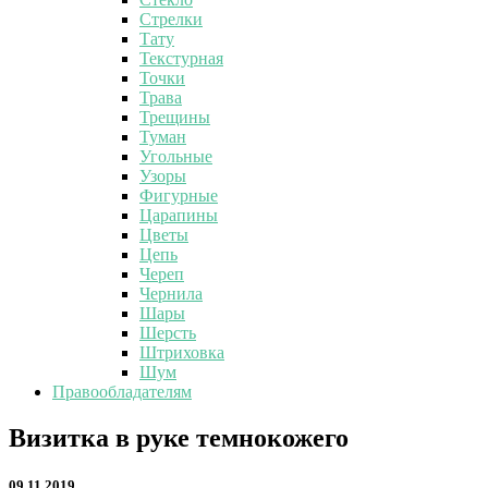
Стрелки
Тату
Текстурная
Точки
Трава
Трещины
Туман
Угольные
Узоры
Фигурные
Царапины
Цветы
Цепь
Череп
Чернила
Шары
Шерсть
Штриховка
Шум
Правообладателям
Визитка
Визитка в руке темнокожего
в
руке
09.11.2019