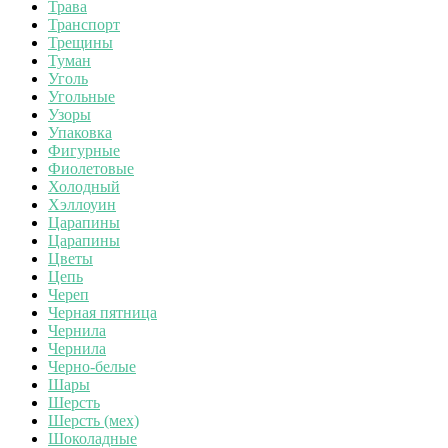
Трава
Транспорт
Трещины
Туман
Уголь
Угольные
Узоры
Упаковка
Фигурные
Фиолетовые
Холодный
Хэллоуин
Царапины
Царапины
Цветы
Цепь
Череп
Черная пятница
Чернила
Чернила
Черно-белые
Шары
Шерсть
Шерсть (мех)
Шоколадные