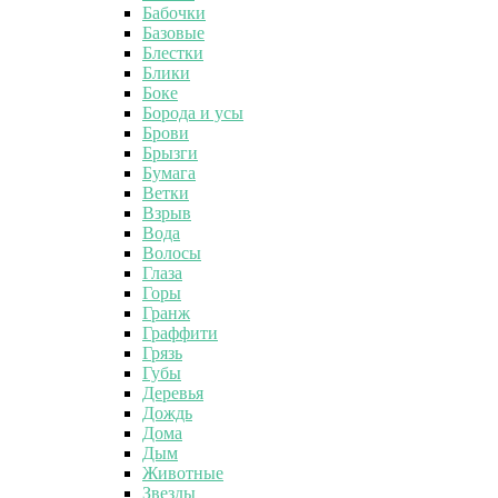
Бабочки
Базовые
Блестки
Блики
Боке
Борода и усы
Брови
Брызги
Бумага
Ветки
Взрыв
Вода
Волосы
Глаза
Горы
Гранж
Граффити
Грязь
Губы
Деревья
Дождь
Дома
Дым
Животные
Звезды