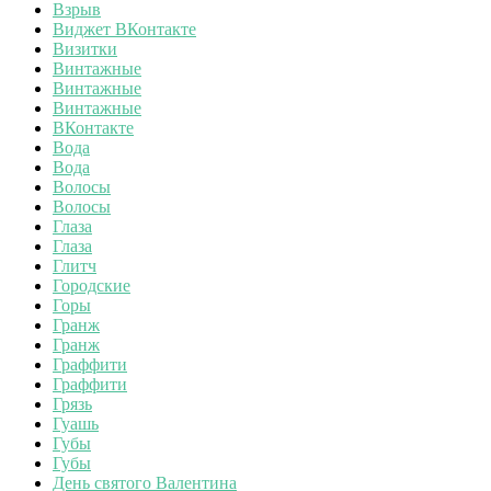
Взрыв
Виджет ВКонтакте
Визитки
Винтажные
Винтажные
Винтажные
ВКонтакте
Вода
Вода
Волосы
Волосы
Глаза
Глаза
Глитч
Городские
Горы
Гранж
Гранж
Граффити
Граффити
Грязь
Гуашь
Губы
Губы
День святого Валентина