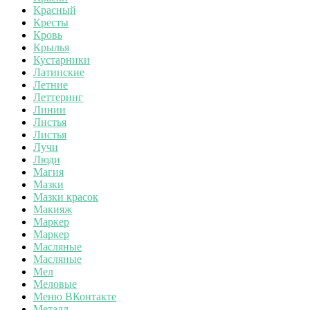
Красный
Кресты
Кровь
Крылья
Кустарники
Латинские
Летние
Леттеринг
Линии
Листья
Листья
Лучи
Люди
Магия
Мазки
Мазки красок
Макияж
Маркер
Маркер
Масляные
Масляные
Мел
Меловые
Меню ВКонтакте
Металл