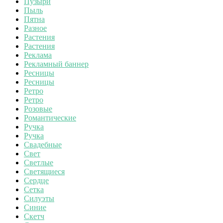
Пузыри
Пыль
Пятна
Разное
Растения
Растения
Реклама
Рекламный баннер
Ресницы
Ресницы
Ретро
Ретро
Розовые
Романтические
Ручка
Ручка
Свадебные
Свет
Светлые
Светящиеся
Сердце
Сетка
Силуэты
Синие
Скетч