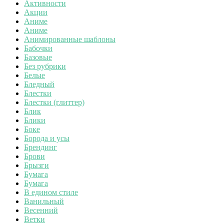
Активности
Акции
Аниме
Аниме
Анимированные шаблоны
Бабочки
Базовые
Без рубрики
Белые
Бледный
Блестки
Блестки (глиттер)
Блик
Блики
Боке
Борода и усы
Брендинг
Брови
Брызги
Бумага
Бумага
В едином стиле
Ванильный
Весенний
Ветки