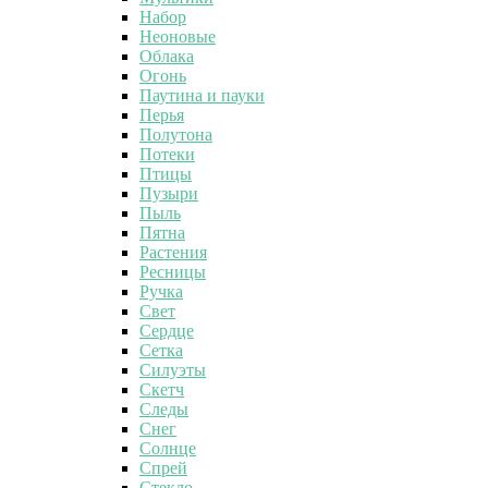
Набор
Неоновые
Облака
Огонь
Паутина и пауки
Перья
Полутона
Потеки
Птицы
Пузыри
Пыль
Пятна
Растения
Ресницы
Ручка
Свет
Сердце
Сетка
Силуэты
Скетч
Следы
Снег
Солнце
Спрей
Стекло