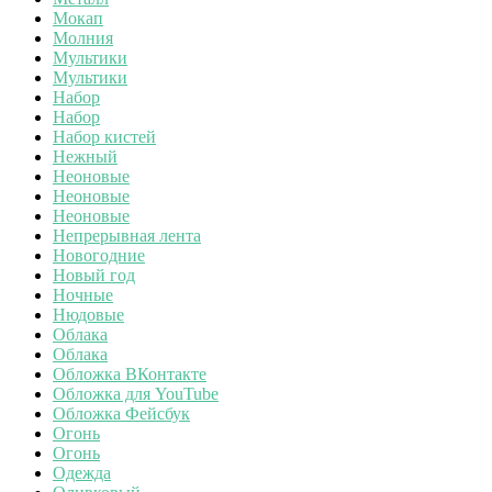
Мокап
Молния
Мультики
Мультики
Набор
Набор
Набор кистей
Нежный
Неоновые
Неоновые
Неоновые
Непрерывная лента
Новогодние
Новый год
Ночные
Нюдовые
Облака
Облака
Обложка ВКонтакте
Обложка для YouTube
Обложка Фейсбук
Огонь
Огонь
Одежда