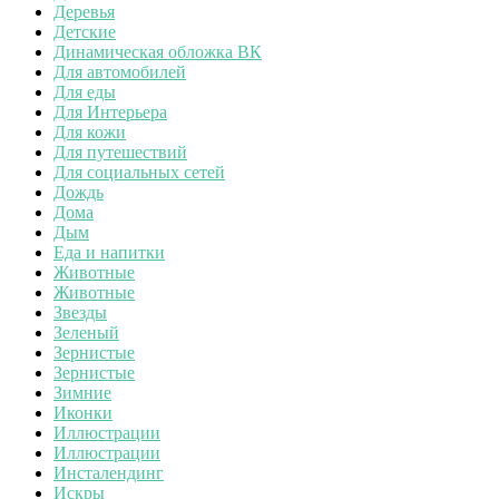
Деревья
Детские
Динамическая обложка ВК
Для автомобилей
Для еды
Для Интерьера
Для кожи
Для путешествий
Для социальных сетей
Дождь
Дома
Дым
Еда и напитки
Животные
Животные
Звезды
Зеленый
Зернистые
Зернистые
Зимние
Иконки
Иллюстрации
Иллюстрации
Инсталендинг
Искры