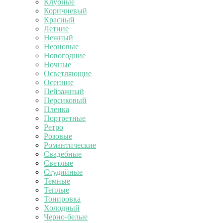
Клубные
Коричневый
Красный
Летние
Нежный
Неоновые
Новогодние
Ночные
Осветляющие
Осенние
Пейзажный
Персиковый
Пленка
Портретные
Ретро
Розовые
Романтические
Свадебные
Светлые
Студийные
Темные
Теплые
Тонировка
Холодный
Черно-белые