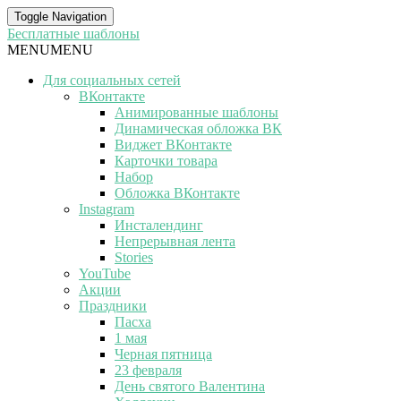
Toggle Navigation
Бесплатные шаблоны
MENU
MENU
Для социальных сетей
ВКонтакте
Анимированные шаблоны
Динамическая обложка ВК
Виджет ВКонтакте
Карточки товара
Набор
Обложка ВКонтакте
Instagram
Инсталендинг
Непрерывная лента
Stories
YouTube
Акции
Праздники
Пасха
1 мая
Черная пятница
23 февраля
День святого Валентина