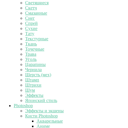
Светящиеся
Скетч
Смазанные
Снег
Спрей
Сухие
Тату
Текстурные
Ткань
Точечные
Трава
Уголь
Царапины
Чернила
Шерсть (мех)
Штамп
Штрихи
Шум
Эффекты
Японский стиль
Photoshop
Эффекты и экшены
Кисти Photoshop
Акварельные
Аниме