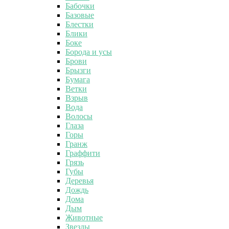
Бабочки
Базовые
Блестки
Блики
Боке
Борода и усы
Брови
Брызги
Бумага
Ветки
Взрыв
Вода
Волосы
Глаза
Горы
Гранж
Граффити
Грязь
Губы
Деревья
Дождь
Дома
Дым
Животные
Звезды