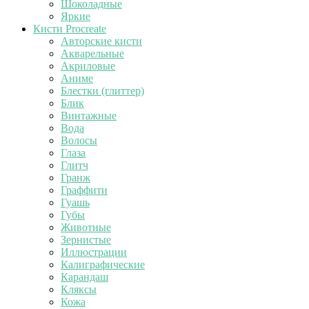
Шоколадные
Яркие
Кисти Procreate
Авторские кисти
Акварельные
Акриловые
Аниме
Блестки (глиттер)
Блик
Винтажные
Вода
Волосы
Глаза
Глитч
Гранж
Граффити
Гуашь
Губы
Животные
Зернистые
Иллюстрации
Калиграфические
Карандаш
Кляксы
Кожа