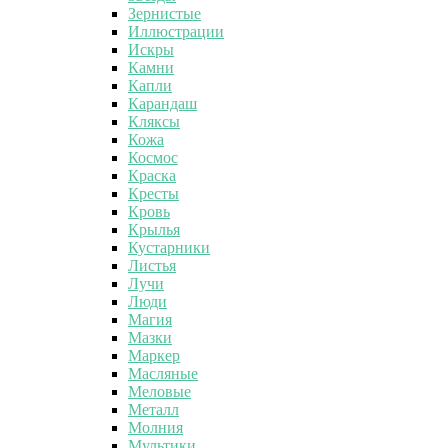
Зернистые
Иллюстрации
Искры
Камни
Капли
Карандаш
Кляксы
Кожа
Космос
Краска
Кресты
Кровь
Крылья
Кустарники
Листья
Лучи
Люди
Магия
Мазки
Маркер
Масляные
Меловые
Металл
Молния
Мультики