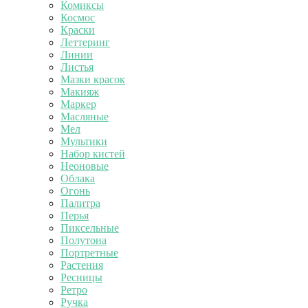
Комиксы
Космос
Краски
Леттеринг
Линии
Листья
Мазки красок
Макияж
Маркер
Масляные
Мел
Мультики
Набор кистей
Неоновые
Облака
Огонь
Палитра
Перья
Пиксельные
Полутона
Портретные
Растения
Ресницы
Ретро
Ручка