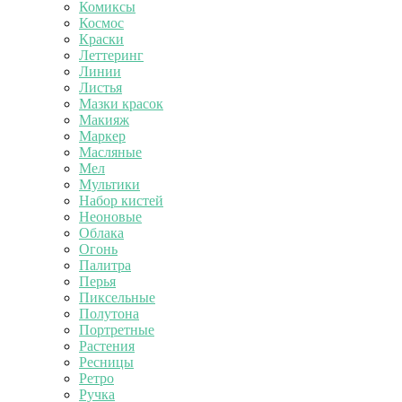
Комиксы
Космос
Краски
Леттеринг
Линии
Листья
Мазки красок
Макияж
Маркер
Масляные
Мел
Мультики
Набор кистей
Неоновые
Облака
Огонь
Палитра
Перья
Пиксельные
Полутона
Портретные
Растения
Ресницы
Ретро
Ручка