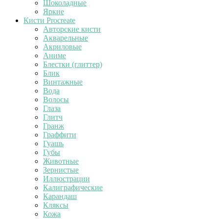
Шоколадные
Яркие
Кисти Procreate
Авторские кисти
Акварельные
Акриловые
Аниме
Блестки (глиттер)
Блик
Винтажные
Вода
Волосы
Глаза
Глитч
Гранж
Граффити
Гуашь
Губы
Животные
Зернистые
Иллюстрации
Калиграфические
Карандаш
Кляксы
Кожа