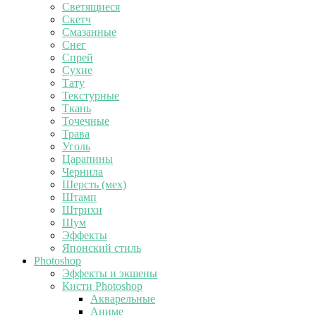
Светящиеся
Скетч
Смазанные
Снег
Спрей
Сухие
Тату
Текстурные
Ткань
Точечные
Трава
Уголь
Царапины
Чернила
Шерсть (мех)
Штамп
Штрихи
Шум
Эффекты
Японский стиль
Photoshop
Эффекты и экшены
Кисти Photoshop
Акварельные
Аниме