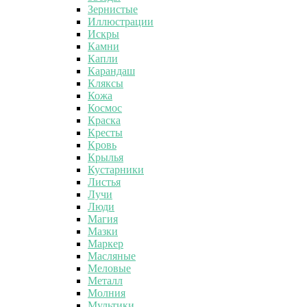
Зернистые
Иллюстрации
Искры
Камни
Капли
Карандаш
Кляксы
Кожа
Космос
Краска
Кресты
Кровь
Крылья
Кустарники
Листья
Лучи
Люди
Магия
Мазки
Маркер
Масляные
Меловые
Металл
Молния
Мультики