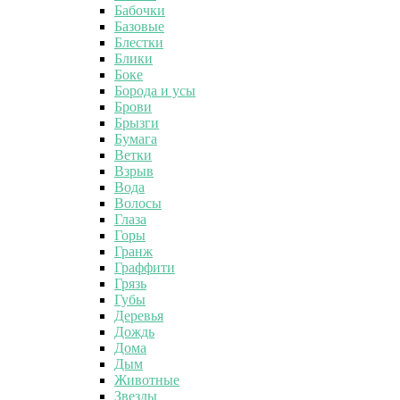
Бабочки
Базовые
Блестки
Блики
Боке
Борода и усы
Брови
Брызги
Бумага
Ветки
Взрыв
Вода
Волосы
Глаза
Горы
Гранж
Граффити
Грязь
Губы
Деревья
Дождь
Дома
Дым
Животные
Звезды