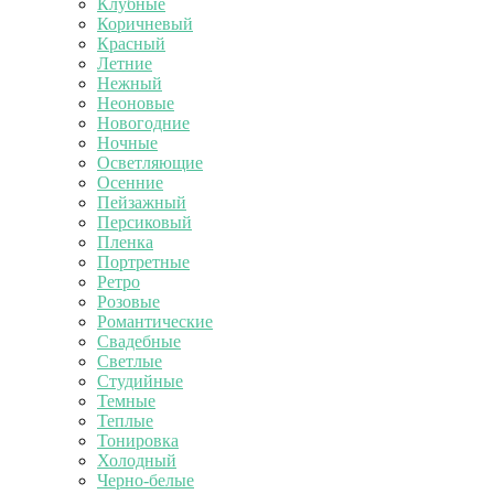
Клубные
Коричневый
Красный
Летние
Нежный
Неоновые
Новогодние
Ночные
Осветляющие
Осенние
Пейзажный
Персиковый
Пленка
Портретные
Ретро
Розовые
Романтические
Свадебные
Светлые
Студийные
Темные
Теплые
Тонировка
Холодный
Черно-белые