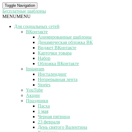
Toggle Navigation
Бесплатные шаблоны
MENU
MENU
Для социальных сетей
ВКонтакте
Анимированные шаблоны
Динамическая обложка ВК
Виджет ВКонтакте
Карточки товара
Набор
Обложка ВКонтакте
Instagram
Инсталендинг
Непрерывная лента
Stories
YouTube
Акции
Праздники
Пасха
1 мая
Черная пятница
23 февраля
День святого Валентина