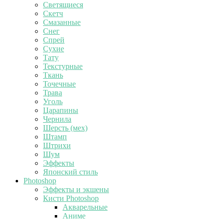
Светящиеся
Скетч
Смазанные
Снег
Спрей
Сухие
Тату
Текстурные
Ткань
Точечные
Трава
Уголь
Царапины
Чернила
Шерсть (мех)
Штамп
Штрихи
Шум
Эффекты
Японский стиль
Photoshop
Эффекты и экшены
Кисти Photoshop
Акварельные
Аниме