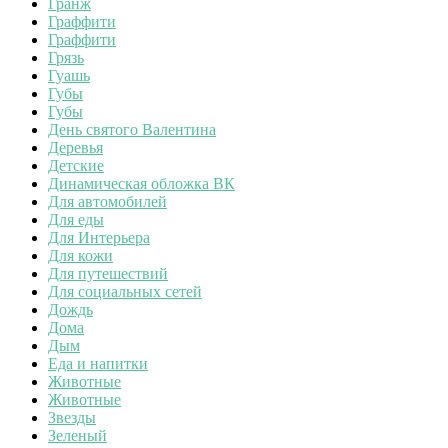
Гранж
Граффити
Граффити
Грязь
Гуашь
Губы
Губы
День святого Валентина
Деревья
Детские
Динамическая обложка ВК
Для автомобилей
Для еды
Для Интерьера
Для кожи
Для путешествий
Для социальных сетей
Дождь
Дома
Дым
Еда и напитки
Животные
Животные
Звезды
Зеленый