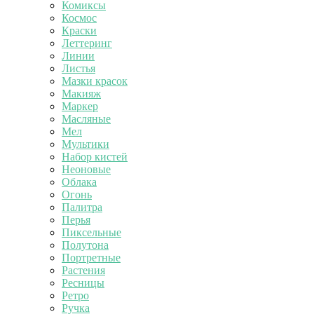
Комиксы
Космос
Краски
Леттеринг
Линии
Листья
Мазки красок
Макияж
Маркер
Масляные
Мел
Мультики
Набор кистей
Неоновые
Облака
Огонь
Палитра
Перья
Пиксельные
Полутона
Портретные
Растения
Ресницы
Ретро
Ручка