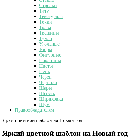
Стрелки
Тату
Текстурная
Точки
Трава
Трещины
Туман
Угольные
Узоры
Фигурные
Царапины
Цветы
Цепь
Череп
Чернила
Шары
Шерсть
Штриховка
Шум
Правообладателям
Яркий цветной шаблон на Новый год
Яркий цветной шаблон на Новый год