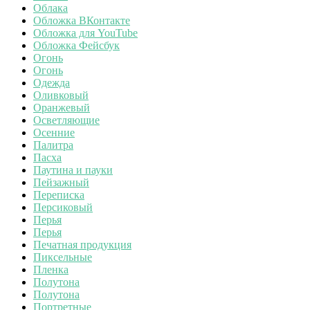
Облака
Обложка ВКонтакте
Обложка для YouTube
Обложка Фейсбук
Огонь
Огонь
Одежда
Оливковый
Оранжевый
Осветляющие
Осенние
Палитра
Пасха
Паутина и пауки
Пейзажный
Переписка
Персиковый
Перья
Перья
Печатная продукция
Пиксельные
Пленка
Полутона
Полутона
Портретные