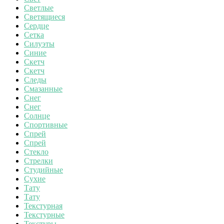
Светлые
Светящиеся
Сердце
Сетка
Силуэты
Синие
Скетч
Скетч
Следы
Смазанные
Снег
Снег
Солнце
Спортивные
Спрей
Спрей
Стекло
Стрелки
Студийные
Сухие
Тату
Тату
Текстурная
Текстурные
Текстуры