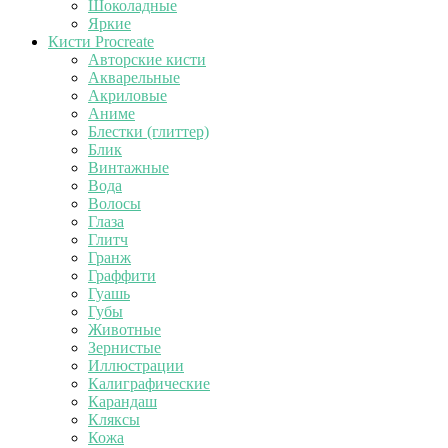
Шоколадные
Яркие
Кисти Procreate
Авторские кисти
Акварельные
Акриловые
Аниме
Блестки (глиттер)
Блик
Винтажные
Вода
Волосы
Глаза
Глитч
Гранж
Граффити
Гуашь
Губы
Животные
Зернистые
Иллюстрации
Калиграфические
Карандаш
Кляксы
Кожа