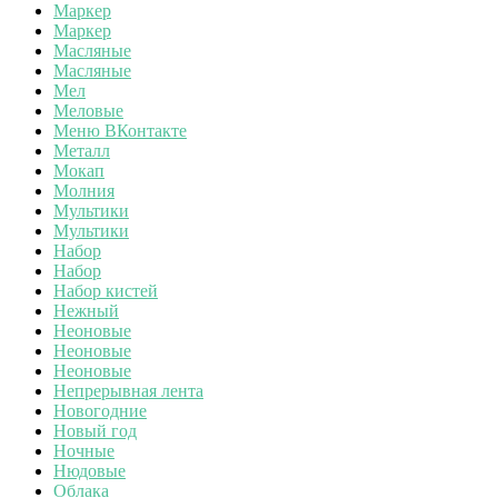
Маркер
Маркер
Масляные
Масляные
Мел
Меловые
Меню ВКонтакте
Металл
Мокап
Молния
Мультики
Мультики
Набор
Набор
Набор кистей
Нежный
Неоновые
Неоновые
Неоновые
Непрерывная лента
Новогодние
Новый год
Ночные
Нюдовые
Облака