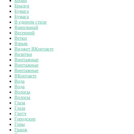
Брови
Брызги
Бумага
Бумага
В едином стиле
Ванильный
Весенний
Ветки
Взрыв
Виджет ВКонтакте
Визитки
Винтажные
Винтажные
Винтажные
ВКонтакте
Вода
Вода
Волосы
Волосы
Глаза
Глаза
Глитч
Городские
Горы
Гранж