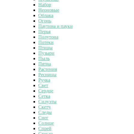
Набор
Неоновые
Облака
Огонь
Паутина и пауки
Перья
Полутона
Потеки
Птицы
Пузыри
Пыль
Пятна
Растения
Ресницы
Ручка
Свет
Сердце
Сетка
Силуэты
Скетч
Следы
Снег
Солнце
Спрей
Стекло