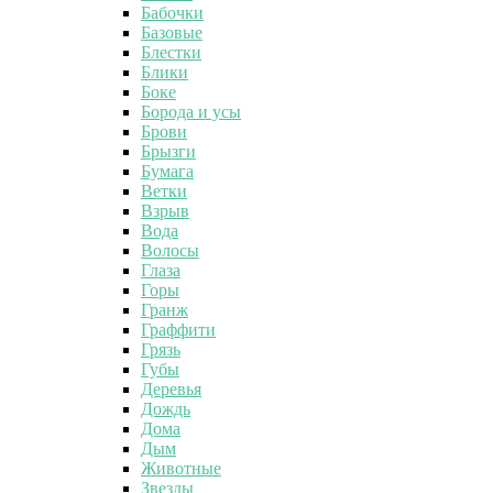
Бабочки
Базовые
Блестки
Блики
Боке
Борода и усы
Брови
Брызги
Бумага
Ветки
Взрыв
Вода
Волосы
Глаза
Горы
Гранж
Граффити
Грязь
Губы
Деревья
Дождь
Дома
Дым
Животные
Звезды