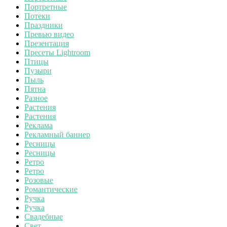
Портретные
Потеки
Праздники
Превью видео
Презентация
Пресеты Lightroom
Птицы
Пузыри
Пыль
Пятна
Разное
Растения
Растения
Реклама
Рекламный баннер
Ресницы
Ресницы
Ретро
Ретро
Розовые
Романтические
Ручка
Ручка
Свадебные
Свет