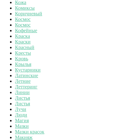
Кожа
Комиксы
Коричневый
Космос
Космос
Кофейные
Краска
Краски
Красный
Кресты
Кровь
Крылья
Кустарники
Латинские
Летние
Леттеринг
Линии
Листья
Листья
Лучи
Люди
Магия
Мазки
Мазки красок
Макияж