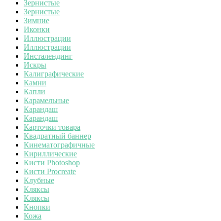
Зернистые
Зернистые
Зимние
Иконки
Иллюстрации
Иллюстрации
Инсталендинг
Искры
Калиграфические
Камни
Капли
Карамельные
Карандаш
Карандаш
Карточки товара
Квадратный баннер
Кинематографичные
Кириллические
Кисти Photoshop
Кисти Procreate
Клубные
Кляксы
Кляксы
Кнопки
Кожа