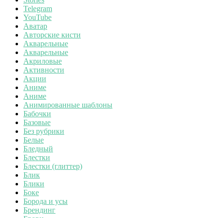
Telegram
YouTube
Аватар
Авторские кисти
Акварельные
Акварельные
Акриловые
Активности
Акции
Аниме
Аниме
Анимированные шаблоны
Бабочки
Базовые
Без рубрики
Белые
Бледный
Блестки
Блестки (глиттер)
Блик
Блики
Боке
Борода и усы
Брендинг