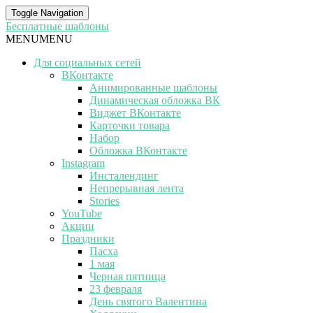
Toggle Navigation
Бесплатные шаблоны
MENU
MENU
Для социальных сетей
ВКонтакте
Анимированные шаблоны
Динамическая обложка ВК
Виджет ВКонтакте
Карточки товара
Набор
Обложка ВКонтакте
Instagram
Инсталендинг
Непрерывная лента
Stories
YouTube
Акции
Праздники
Пасха
1 мая
Черная пятница
23 февраля
День святого Валентина