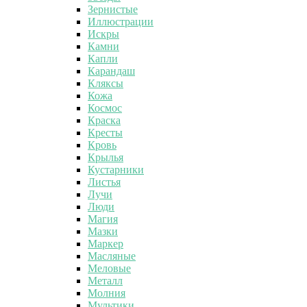
Зернистые
Иллюстрации
Искры
Камни
Капли
Карандаш
Кляксы
Кожа
Космос
Краска
Кресты
Кровь
Крылья
Кустарники
Листья
Лучи
Люди
Магия
Мазки
Маркер
Масляные
Меловые
Металл
Молния
Мультики