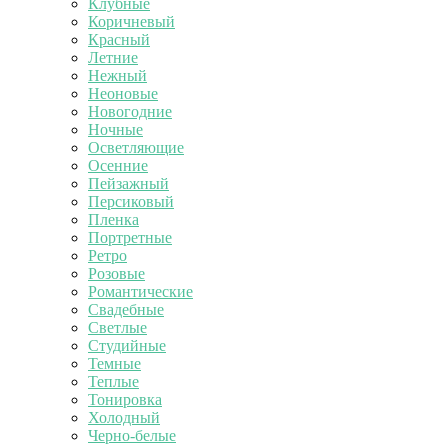
Клубные
Коричневый
Красный
Летние
Нежный
Неоновые
Новогодние
Ночные
Осветляющие
Осенние
Пейзажный
Персиковый
Пленка
Портретные
Ретро
Розовые
Романтические
Свадебные
Светлые
Студийные
Темные
Теплые
Тонировка
Холодный
Черно-белые